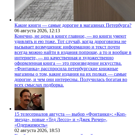
Какие книги — самые дорогие в магазинах Петербурга?
06 августа 2026,
12:13
Конечно, не цена в книге главное, — но книги умеют
удивлять и ею тоже. Тот случай, когда дороговизна не
вызывает возмущения: информацию и текст почти
всегда можно найти в издания попроще, а то и вообще в
интернете, — но качественная и художественно
оформленная книга — это произведение искусства.
«Фонтанка» расспросила петербургские книжные
магазины о том, какие издания на их полках — самые
дорогие, и чем они интересны. Получилась богатая во
всех смыслах подборка.
15 телесериалов августа — выбор «Фонтанки»: «Коп-
звезда», новые «Тед Лессо» и «Джек Ричер»,
«Одержимость»
02 августа 2026,
18:53