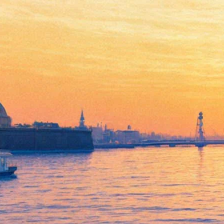
Чайная пара за 6 тысяч
фунтов пополнит коллекцию
«Царского Села»
28 июня 2016,
16:16
Версия для печати
Государственный музей-заповедник «Царское Село» приобрел
чашку и блюдце — предметы знаменитого Рафаэлевского
сервиза, которые продавались на неделе «Русских торгов» в
Лондоне. О том, что эти уникальные вещи были выставлены
на продажу,
ранее сообщала
«Фонтанка».
Выкупить на престижном аукционе Bonhams раритеты из
самого значительного парадного сервиза конца XIX — начала
ХХ века музею помог его Клуб друзей. Стоимость
фарфоровой чайной пары составила около шести тысяч