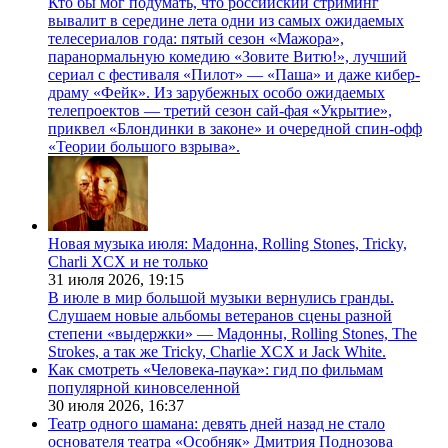
Кто бы мог подумать, что российский стриминг
вывалит в середине лета одни из самых ожидаемых
телесериалов года: пятый сезон «Мажора»,
паранормальную комедию «Зовите Витю!», лучший
сериал с фестиваля «Пилот» — «Паша» и даже кибер-
драму «Фейк». Из зарубежных особо ожидаемых
телепроектов — третий сезон сай-фая «Укрытие»,
приквел «Блондинки в законе» и очередной спин-офф
«Теории большого взрыва».
Новая музыка июля: Мадонна, Rolling Stones, Tricky,
Charli XCX и не только
31 июля 2026,
19:15
В июле в мир большой музыки вернулись гранды.
Слушаем новые альбомы ветеранов сцены разной
степени «выдержки» — Мадонны, Rolling Stones, The
Strokes, а так же Tricky, Charlie XCX и Jack White.
Как смотреть «Человека-паука»: гид по фильмам
популярной киновселенной
30 июля 2026,
16:37
Театр одного шамана: девять дней назад не стало
основателя театра «Особняк» Дмитрия Поднозова