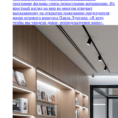
программе фильмы сняты режиссерами-женщинами. Их
яростный взгляд на мир во многом отвечает
высказанному на открытии пожеланию председателя
жюри игрового конкурса Павла Лунгина: «Я хочу,
чтобы мы увидели дикое, непредсказуемое кино».