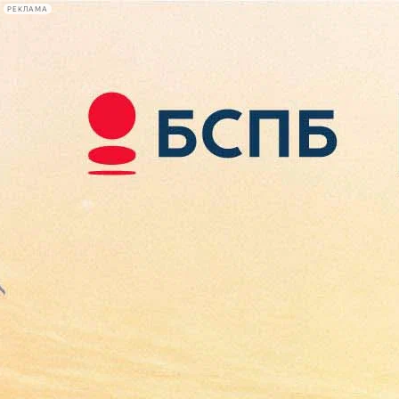
РЕКЛАМА
Афиша Plus
#телегид
Фонтанка.ру
Сегодня:
2026.08.08
23:00
Афиша Plus
кино
спектакли
выставки
концерты
лекции
книги
афиша плюс
новости
+