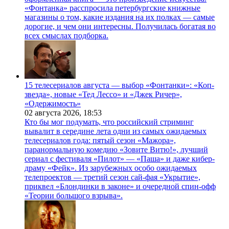
«Фонтанка» расспросила петербургские книжные
магазины о том, какие издания на их полках — самые
дорогие, и чем они интересны. Получилась богатая во
всех смыслах подборка.
15 телесериалов августа — выбор «Фонтанки»: «Коп-
звезда», новые «Тед Лессо» и «Джек Ричер»,
«Одержимость»
02 августа 2026,
18:53
Кто бы мог подумать, что российский стриминг
вывалит в середине лета одни из самых ожидаемых
телесериалов года: пятый сезон «Мажора»,
паранормальную комедию «Зовите Витю!», лучший
сериал с фестиваля «Пилот» — «Паша» и даже кибер-
драму «Фейк». Из зарубежных особо ожидаемых
телепроектов — третий сезон сай-фая «Укрытие»,
приквел «Блондинки в законе» и очередной спин-офф
«Теории большого взрыва».