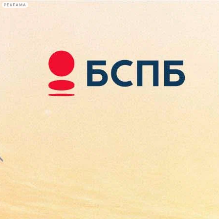
РЕКЛАМА
Афиша Plus
#телегид
Фонтанка.ру
Сегодня:
2026.08.08
20:48
Афиша Plus
кино
спектакли
выставки
концерты
лекции
книги
афиша плюс
новости
+