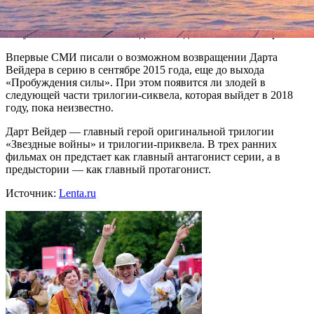
В ленте сыграли Фелисити Джонс, Диего Луна, Бен
Мендельсон и Алан Тьюдик. В российском прокате фильм
получил название «Изгой-один. Звездные войны: Истории».
Впервые СМИ писали о возможном возвращении Дарта
Вейдера в серию в сентябре 2015 года, еще до выхода
«Пробуждения силы». При этом появится ли злодей в
следующей части трилогии-сиквела, которая выйдет в 2018
году, пока неизвестно.
Дарт Вейдер — главный герой оригинальной трилогии
«Звездные войны» и трилогии-приквела. В трех ранних
фильмах он предстает как главный антагонист серии, а в
предыстории — как главный протагонист.
Источник:
Lenta.ru