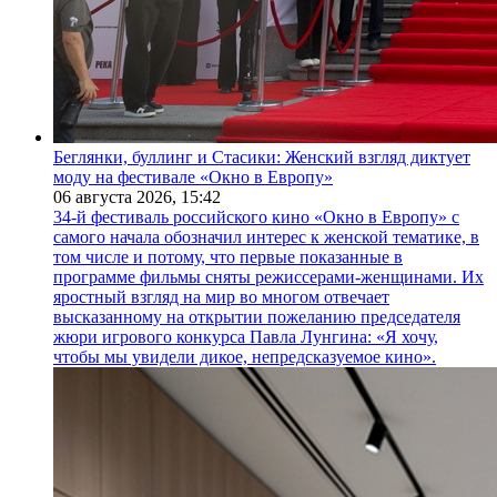
Беглянки, буллинг и Стасики: Женский взгляд диктует
моду на фестивале «Окно в Европу»
06 августа 2026,
15:42
34-й фестиваль российского кино «Окно в Европу» с
самого начала обозначил интерес к женской тематике, в
том числе и потому, что первые показанные в
программе фильмы сняты режиссерами-женщинами. Их
яростный взгляд на мир во многом отвечает
высказанному на открытии пожеланию председателя
жюри игрового конкурса Павла Лунгина: «Я хочу,
чтобы мы увидели дикое, непредсказуемое кино».