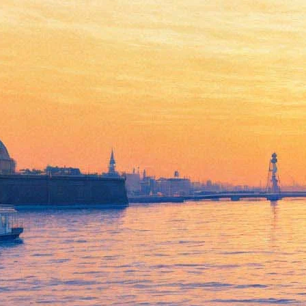
Дарт Вейдер появится в
спин-оффе "Звездных войн"
23 июня 2016,
16:31
Версия для печати
Злодея Дарта Вейдера покажут в первом спин-оффе
«Звездных войн», премьера которого намечена на декабрь
2016 года. Об этом сообщает издание Entertainment Weekly со
ссылкой на создателей фильма.
Отмечается, что Вейдер появится в картине в качестве
второстепенного персонажа. Действие развернется между
событиями третьего и четвертого эпизодов саги. На первый
план выступит группа повстанцев, которой предстоит
отыскать чертежи первой «Звезды смерти» до того, как ее
начнут строить.