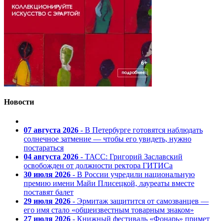
Новости
07 августа 2026
- В Петербурге готовятся наблюдать
солнечное затмение — чтобы его увидеть, нужно
постараться
04 августа 2026
- ТАСС: Григорий Заславский
освобожден от должности ректора ГИТИСа
30 июля 2026
- В России учредили национальную
премию имени Майи Плисецкой, лауреаты вместе
поставят балет
29 июля 2026
- Эрмитаж защитится от самозванцев —
его имя стало «общеизвестным товарным знаком»
27 июля 2026
- Книжный фестиваль «Фонарь» примет