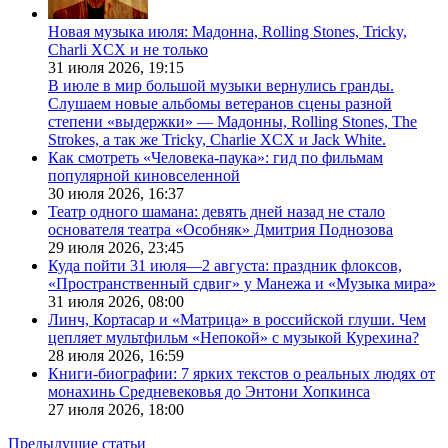
Новая музыка июля: Мадонна, Rolling Stones, Tricky,
Charli XCX и не только
31 июля 2026,
19:15
В июле в мир большой музыки вернулись гранды.
Слушаем новые альбомы ветеранов сцены разной
степени «выдержки» — Мадонны, Rolling Stones, The
Strokes, а так же Tricky, Charlie XCX и Jack White.
Как смотреть «Человека-паука»: гид по фильмам
популярной киновселенной
30 июля 2026,
16:37
Театр одного шамана: девять дней назад не стало
основателя театра «Особняк» Дмитрия Поднозова
29 июля 2026,
23:45
Куда пойти 31 июля—2 августа: праздник флоксов,
«Пространственный сдвиг» у Манежа и «Музыка мира»
31 июля 2026,
08:00
Линч, Кортасар и «Матрица» в российской глуши. Чем
цепляет мультфильм «Непокой» с музыкой Курехина?
28 июля 2026,
16:59
Книги-биографии: 7 ярких текстов о реальных людях от
монахинь Средневековья до Энтони Хопкинса
27 июля 2026,
18:00
Предыдущие статьи