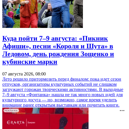
Куда пойти 7–9 августа: «Пикник
Афиши», песни «Короля и Шута» в
Ледовом, день рождения Зощенко и
кубинские марки
07 августа 2026, 08:00
Лето решило притормозить перед финалом: пока идет сезон
отпусков, организаторы культурных событий не слишком
загружают горожан творческими активностями. В выходные
7–9 августа «Фонтанка» нашла не так много новых идей для
культурного досуга — но, возможно, самое время уделить
внимание ранее открытым выставкам или почитать книги.
РЕКЛАМА