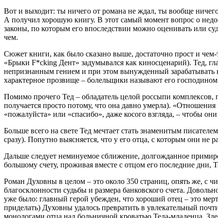
Вот и выходит: ты ничего от романа не ждал, ты вообще ничег
А получил хорошую книгу. В этот самый момент вопрос о недос
законы, по которым его впоследствии можно оценивать или суд
чем.
Сюжет книги, как было сказано выше, достаточно прост и чем
«Брыки F*cking Дент» задумывался как киносценарий). Тед, г
непризнанным гением и при этом вынужденный зарабатывать на
характерное прозвище – болельщики называют его господином
Помимо прочего Тед – обладатель целой россыпи комплексов, п
получается просто потому, что она давно умерла). «Отношения
«пожалуйста» или «спасибо», даже косого взгляда, – чтобы они 
Больше всего на свете Тед мечтает стать знаменитым писателем 
сразу). Попутно выясняется, что у его отца, с которым они не 
Дальше следует неминуемое сближение, долгожданное примире
большому счету, проживая вместе с отцом его последние дни, 
Роман Духовны в целом – это около 350 страниц, опять же, с 
благосклонности судьбы и размера банковского счета. Довольн
уже было: главный герой убежден, что хороший отец – это мерт
приделать) Духовны удалось превратить в увлекательный почти
монологами отца над больничной кроватью Теда-младенца. Зде