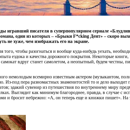
4 годы игравший писателя в суперпопулярном сериале «Блудли
романа, один из которых – «Брыки F*cking Дент» – скоро выхо
ть не хуже, чем изображать его на экране.
 того, чтобы разогнаться и вообще куда-нибудь уехать, необход
 опыта ездока и качества дорожного покрытия. Некоторые книги,
о самокат вдруг станет самолетом, а неопытный, будем честны, п
ного немолодым всемирно известным актером (музыкантом, полит
о. Из-под пера разномастных знаменитостей то и дело выходит п
атов; эдакий сувенир из путешествия по внутреннему миру предм
лках. Выглядит как минимум благороднее, правда, в случае с ис
и и бросит небрежно: «А, он теперь еще и книжки пишет». На э