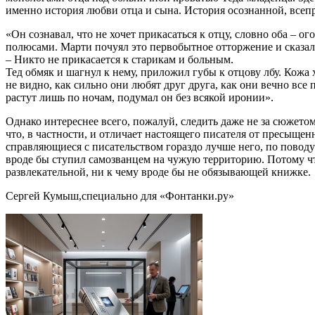
именно история любви отца и сына. История осознанной, всеп
«Он сознавал, что не хочет прикасаться к отцу, словно оба – 
полюсами. Марти почуял это первобытное отторжение и сказал
– Никто не прикасается к старикам и больным.
Тед обмяк и шагнул к нему, приложил губы к отцову лбу. Кожа 
не видно, как сильно они любят друг друга, как они вечно все
растут лишь по ночам, подумал он без всякой иронии».
Однако интереснее всего, пожалуй, следить даже не за сюжетом 
что, в частности, и отличает настоящего писателя от пресыщен
справляющиеся с писательством гораздо лучше него, по поводу
вроде бы ступил самозванцем на чужую территорию. Потому что в
развлекательной, ни к чему вроде бы не обязывающей книжке.
Сергей Кумыш,специально для «Фонтанки.ру»