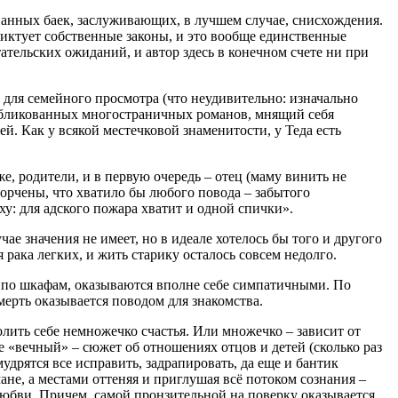
ванных баек, заслуживающих, в лучшем случае, снисхождения.
диктует собственные законы, и это вообще единственные
ательских ожиданий, и автор здесь в конечном счете ни при
для семейного просмотра (что неудивительно: изначально
публикованных многостраничных романов, мнящий себя
. Как у всякой местечковой знаменитости, у Теда есть
е, родители, и в первую очередь – отец (маму винить не
орчены, что хватило бы любого повода – забытого
ху: для адского пожара хватит и одной спички».
чае значения не имеет, но в идеале хотелось бы того и другого
я рака легких, и жить старику осталось совсем недолго.
 по шкафам, оказываются вполне себе симпатичными. По
мерть оказывается поводом для знакомства.
олить себе немножечко счастья. Или множечко – зависит от
е «вечный» – сюжет об отношениях отцов и детей (сколько раз
удрятся все исправить, задрапировать, да еще и бантик
ане, а местами оттеняя и приглушая всё потоком сознания –
любви. Причем, самой пронзительной на поверку оказывается