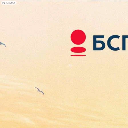
РЕКЛАМА
Афиша Plus
#телегид
Фонтанка.ру
Сегодня:
2026.08.07
02:07
Афиша Plus
кино
спектакли
выставки
концерты
лекции
книги
афиша плюс
новости
+