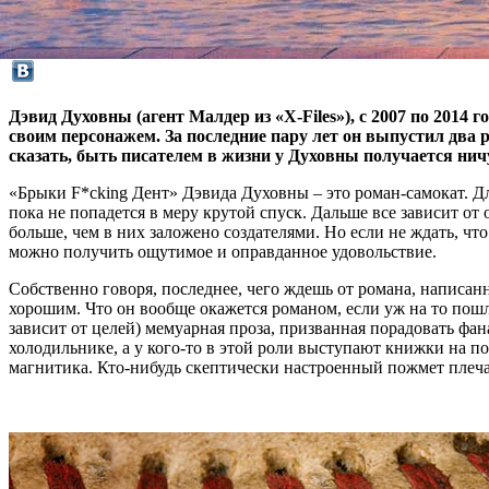
Дэвид Духовны (агент Малдер из «X-Files»), с 2007 по 201
своим персонажем. За последние пару лет он выпустил два 
сказать, быть писателем в жизни у Духовны получается ничу
«Брыки F*cking Дент» Дэвида Духовны – это роман-самокат. Для
пока не попадется в меру крутой спуск. Дальше все зависит от
больше, чем в них заложено создателями. Но если не ждать, чт
можно получить ощутимое и оправданное удовольствие.
Собственно говоря, последнее, чего ждешь от романа, написан
хорошим. Что он вообще окажется романом, если уж на то пошл
зависит от целей) мемуарная проза, призванная порадовать фан
холодильнике, а у кого-то в этой роли выступают книжки на по
магнитика. Кто-нибудь скептически настроенный пожмет плечам