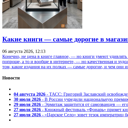
Какие книги — самые дорогие в магази
06 августа 2026, 12:13
Конечно, не цена в книге главное, — но книги умеют удивлять
попроще, а то и вообще в интернете, — но качественная и ху
том, какие издания на их полках — самые дорогие, и чем они и
Новости
04 августа 2026
- ТАСС: Григорий Заславский освобожд
30 июля 2026
- В России учредили национальную премию
29 июля 2026
- Эрмитаж защитится от самозванцев — ег
27 июля 2026
- Книжный фестиваль «Фонарь» примет кни
27 июля 2026
- «Царское Село» зовет тезок императриц 