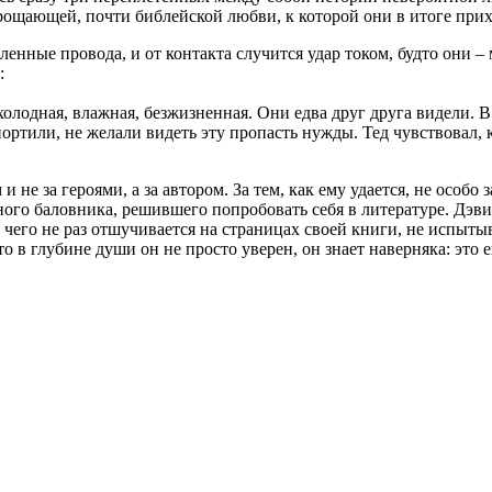
рощающей, почти библейской любви, к которой они в итоге прих
оголенные провода, и от контакта случится удар током, будто они
:
холодная, влажная, безжизненная. Они едва друг друга видели. В
 портили, не желали видеть эту пропасть нужды. Тед чувствовал,
и не за героями, а за автором. За тем, как ему удается, не особ
ного баловника, решившего попробовать себя в литературе. Дэвид
 чего не раз отшучивается на страницах своей книги, не испыты
 глубине души он не просто уверен, он знает наверняка: это его