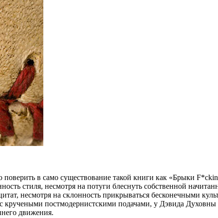
 поверить в само существование такой книги как «Брыки F*cking
ность стиля, несмотря на потуги блеснуть собственной начитан
цитат, несмотря на склонность прикрываться бесконечными кул
 с кручеными постмодернистскими подачами, у Дэвида Духовны 
ннего движения.