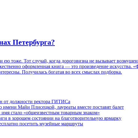
нах Петербурга?
 и ею тоже. Тот случай, когда дороговизна не вызывает возмуще
дожественно оформленная книга — это произведение искусства. 
нтересны. Получилась богатая во всех смыслах подборка.
ен от должности ректора ГИТИСа
 имени Майи Плисецкой, лауреаты вместе поставят балет
о имя стало «общеизвестным товарным знаком»
ги в хорошем состоянии на благотворительную ярмарку
бесплатно посетить музейные маршруты