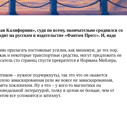
вая Калифорния», судя по всему, окончательно сроднился со
дит на русском в издательстве «Фантом Пресс». И, надо
имо прилагать постоянные усилия, как минимум, до тех пор,
 как и некоторые транспортные средства, могут предложить не
исатель сто страниц спустя превратится в Нормана Мейлера,
иком – нужное подчеркнуть), так это что он окажется
лохо замаскированная (или же вовсе не замаскированная,
ета поклонения. Ну а что – у кого-то магнитики на
поведальной литературой, толку в целом не больше, чем от
том все успокоятся и затихнут.