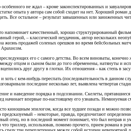
о особенного не ждал – кроме законспектированных и завуалиро
татке опыта у автора сам собой сходит на нет. Хороший роман 
ить. Все остальное – результат завышенных или заниженных чит
-то напоминает качественный, хорошо структурированный фильм 
лавный герой, – классический неудачник, автор нескольких нео
 жизнь продажей соленых орешков во время бейсбольных матчей
 Арахисом.
реследующих его с самого детства. Во всем виноваты, конечно ж
 между отцом и сыном были до того обременены, натянуты и исп
вцепились друг другу в глотки. Их отношения – как степь в засу
и хоть с кем-нибудь переспать (последовательность в данном слу
разговаривали последние несколько лет, выявлена четвертая стади
ние и наведение порядка в подсознании. Скелеты, прятавшиеся
Тед начинает впервые по-настоящему его узнавать. Неминуемая с
чисто киношным эпилогом, когда все худшее позади и можно позв
о предсказуемый – некоторые, правда, предпочитают определени
вый отец, но в последний момент понимает, что был неправ и ум
 что триллер, использовав, помимо прочего, прием романа в ром
сь сразу три переплетенных между собой истории невероятной 