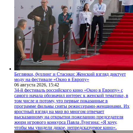
Беглянки, буллинг и Стасики: Женский взгляд диктует
моду на фестивале «Окно в Европу»
06 августа 2026,
15:42
34-й фестиваль российского кино «Окно в Европу» с
самого начала обозначил интерес к женской тематике, в
том числе и потому, что первые показанные в
программе фильмы сняты режиссерами-женщинами. Их
яростный взгляд на мир во многом отвечает
высказанному на открытии пожеланию председателя
жюри игрового конкурса Павла Лунгина: «Я хочу,
чтобы мы увидели дикое, непредсказуемое кино».