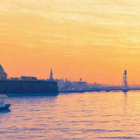
«Сверхкрупная» Царица
ночи внезапно расцвела в
Ботаническом саду
15 июня 2016,
14:33
Версия для печати
Сразу четыре бутона особенного, сверхкрупного вида
знаменитого кактуса «Царица ночи» сегодня готовы
порадовать петербуржцев в Ботаническом саду. Речь идет о
бутонах Селеницереус госпожи Макдональд — уникального
вида, названного по фамилии женщины, приславшей в
первой половине XIX века это чудо в Королевский
ботанический сад в Лондоне.
Растение изначально родом из Гондураса и Бразилии. К тому
моменту, когда о нем стало известно ботаникам, слово