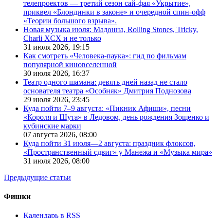
телепроектов — третий сезон сай-фая «Укрытие»,
приквел «Блондинки в законе» и очередной спин-офф
«Теории большого взрыва».
Новая музыка июля: Мадонна, Rolling Stones, Tricky,
Charli XCX и не только
31 июля 2026,
19:15
Как смотреть «Человека-паука»: гид по фильмам
популярной киновселенной
30 июля 2026,
16:37
Театр одного шамана: девять дней назад не стало
основателя театра «Особняк» Дмитрия Поднозова
29 июля 2026,
23:45
Куда пойти 7–9 августа: «Пикник Афиши», песни
«Короля и Шута» в Ледовом, день рождения Зощенко и
кубинские марки
07 августа 2026,
08:00
Куда пойти 31 июля—2 августа: праздник флоксов,
«Пространственный сдвиг» у Манежа и «Музыка мира»
31 июля 2026,
08:00
Предыдущие статьи
Фишки
Календарь в RSS