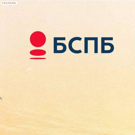
РЕКЛАМА
Афиша Plus
#телегид
Фонтанка.ру
Сегодня:
2026.08.10
22:36
Афиша Plus
кино
спектакли
выставки
концерты
лекции
книги
афиша плюс
новости
+