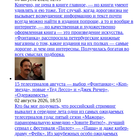
Конечно, не цена в книге главное, — но книги умеют
удивлять и ею тоже. Тот случай, когда дороговизна не
вызывает возмущения: информацию и текст почти
всегда можно найти в издания попроще, а то и вообще в
интернете, — но качественная и художественно
оформленная книга — это произведение искусства.
«Фонтанка» расспросила петербургские книжные
магазины о том, какие издания на их полках — самые
дорогие, и чем они интересны. Получилась богатая во
всех смыслах подборка.
15 телесериалов августа — выбор «Фонтанки»: «Коп-
звезда», новые «Тед Лессо» и «Джек Ричер»,
«Одержимость»
02 августа 2026,
18:53
Кто бы мог подумать, что российский стриминг
вывалит в середине лета одни из самых ожидаемых
телесериалов года: пятый сезон «Мажора»,
паранормальную комедию «Зовите Витю!», лучший
сериал с фестиваля «Пилот» — «Паша» и даже кибер-
драму «Фейк». Из зарубежных особо ожидаемых