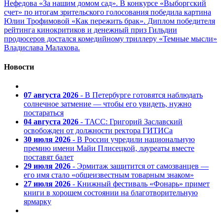
Нефедова «За нашим домом сад». В конкурсе «Выборгский
счет» по итогам зрительского голосования победила картина
Юлии Трофимовой «Как пережить брак». Диплом победителя
рейтинга кинокритиков и денежный приз Гильдии
продюсеров достался комедийному триллеру «Темные мысли»
Владислава Малахова.
Новости
07 августа 2026
- В Петербурге готовятся наблюдать
солнечное затмение — чтобы его увидеть, нужно
постараться
04 августа 2026
- ТАСС: Григорий Заславский
освобожден от должности ректора ГИТИСа
30 июля 2026
- В России учредили национальную
премию имени Майи Плисецкой, лауреаты вместе
поставят балет
29 июля 2026
- Эрмитаж защитится от самозванцев —
его имя стало «общеизвестным товарным знаком»
27 июля 2026
- Книжный фестиваль «Фонарь» примет
книги в хорошем состоянии на благотворительную
ярмарку