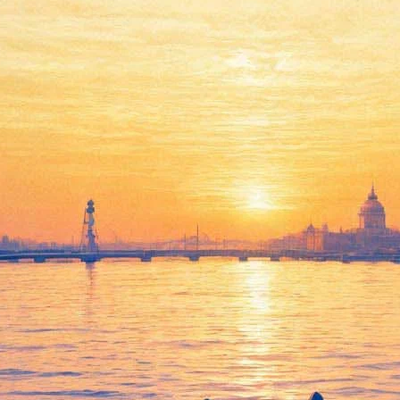
юбилейный фестиваль и «Крыш
Смотреть фоторепортаж
ль театра Валерий Фокин рассказал о программе юбилейного