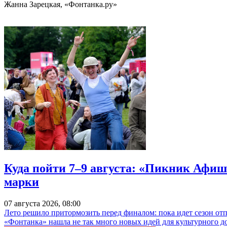
Жанна Зарецкая, «Фонтанка.ру»
Куда пойти 7–9 августа: «Пикник Афиш
марки
07 августа 2026, 08:00
Лето решило притормозить перед финалом: пока идет сезон от
«Фонтанка» нашла не так много новых идей для культурного д