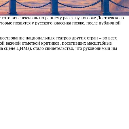
о театра в Будапеште Аттилы Виднянского. В данный момент
Карого, репетирует в Александринке «Преступление и
 готовит спектакль по раннему рассказу того же Достоевского
оторые появятся у русского классика позже, после публичной
ществование национальных театров других стран – во всех
амой важной отметкой критиков, посетивших масштабные
на сцене ЦИМа), стало свидетельство, что руководимый им