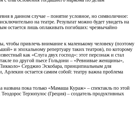
евня в данном случае – понятие условное, но символичное:
сключительно на театре. Результат можно будет увидеть на
рым остается лишь оплакивать погибших: чрезвычайно
, чтобы привлечь внимание к маленькому человеку (поэтому
ьшой» и эпохальному репертуару таких театров), по которому
звестный как «Слуга двух господ»: этот персонаж и стал
ктакле по другой пьесе Гольдони – «Ревнивые женщины»,
 «Пикколо» Серджио Эскобара, принципиальным для
ки, Арлекин остается самим собой: театру важна проблема
ла названа пока только «Мамаша Кураж» – спектакль по этой
 Теодорос Терзопулос (Греция) – создатель продуктивных