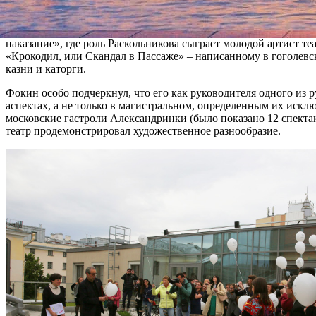
Десятый фестиваль «Александринский» откроется 10 сентября 
этот признанный в мире профессионал, к слову, получивший р
наказание», где роль Раскольникова сыграет молодой артист т
«Крокодил, или Скандал в Пассаже» – написанному в гоголевско
казни и каторги.
Фокин особо подчеркнул, что его как руководителя одного из 
аспектах, а не только в магистральном, определенным их ис
московские гастроли Александринки (было показано 12 спектак
театр продемонстрировал художественное разнообразие.