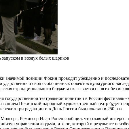
 запуском в воздух белых шариков
ски значимой позиции Фокин проводит убежденно и последовате
Государственный свод особо ценных объектов культурного насле
: секвестр национального бюджета сказывается на всех без искл
етия государственной театральной политики в России фестиваль «
названием Пекинский народный художественный театр будет неп
ережил три редакции и в День России был показан в 250 раз.
Мольера. Режиссер Илан Ронен сообщил, что главный интерес пре
ханизма управления людьми, и хаос, который в результате неизбе
то лет, как он был основан в России Станиславским и Вахтангов