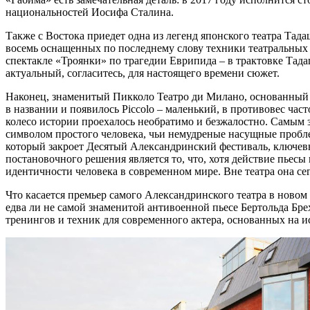
национальностей Иосифа Сталина.
Также с Востока приедет одна из легенд японского театра Тад
восемь оснащенных по последнему слову техники театральных 
спектакле «Троянки» по трагедии Еврипида – в трактовке Тад
актуальный, согласитесь, для настоящего времени сюжет.
Наконец, знаменитый Пикколо Театро ди Милано, основанный 
в названии и появилось Piccolo – маленький, в противовес ча
колесо истории проехалось необратимо и безжалостно. Самым з
символом простого человека, чьи немудреные насущные пробле
который закроет Десятый Александринский фестиваль, ключе
постановочного решения является то, что, хотя действие пьесы
идентичности человека в современном мире. Вне театра она се
Что касается премьер самого Александринского театра в новом
едва ли не самой знаменитой антивоенной пьесе Бертольда Бре
тренингов и техник для современного актера, основанных на и