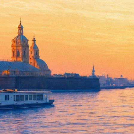
Валерий Фокин представил 
14 июня 2016,
16:45
Версия для печати
На Новой сцене Александринки художественный руководите
пространство «Крыша».