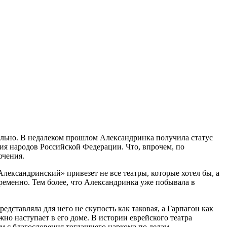
льно. В недалеком прошлом Александринка получила статус
дия народов Российской Федерации. Что, впрочем, по
ючения.
Александринский» привезет не все театры, которые хотел бы, а
ременно. Тем более, что Александринка уже побывала в
дставляла для него не скупость как таковая, а Гарпагон как
жно наступает в его доме. В истории еврейского театра
ым с благословения тогдашнего наркома по делам