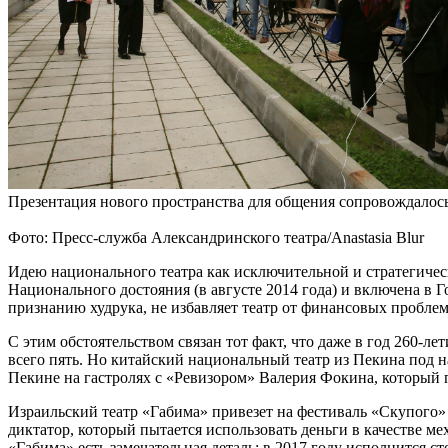
Презентация нового пространства для общения сопровождалось
Фото: Пресс-служба Александринского театра/Anastasia Blur
Идею национального театра как исключительной и стратегиче
Национального достояния (в августе 2014 года) и включена в 
признанию худрука, не избавляет театр от финансовых проблем
С этим обстоятельством связан тот факт, что даже в год 260-л
всего пять. Но китайский национальный театр из Пекина под 
Пекине на гастролях с «Ревизором» Валерия Фокина, который п
Израильский театр «Габима» привезет на фестиваль «Скупого» 
диктатор, который пытается использовать деньги в качестве ме
«Габима» есть замечательная деталь: в 2017 году исполнится с