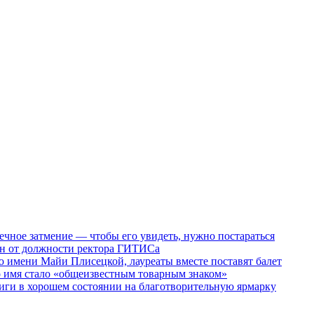
ечное затмение — чтобы его увидеть, нужно постараться
ен от должности ректора ГИТИСа
 имени Майи Плисецкой, лауреаты вместе поставят балет
о имя стало «общеизвестным товарным знаком»
ги в хорошем состоянии на благотворительную ярмарку