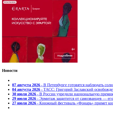
РЕКЛАМА
Новости
07 августа 2026
- В Петербурге готовятся наблюдать солн
04 августа 2026
- ТАСС: Григорий Заславский освобожд
30 июля 2026
- В России учредили национальную премию
29 июля 2026
- Эрмитаж защитится от самозванцев — ег
27 июля 2026
- Книжный фестиваль «Фонарь» примет кни