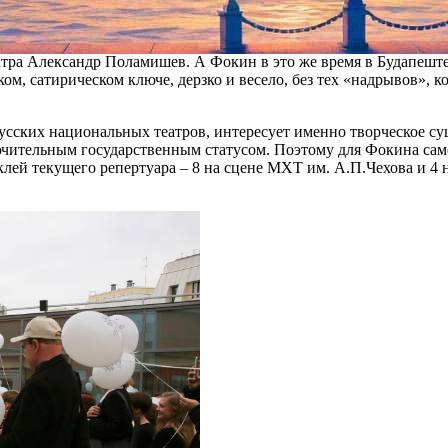
– премьерой художественного лидера Венгерского национальног
ежиссерское образование в Киевском институте им. И Карпенко-
еатра Александр Поламишев. А Фокин в это же время в Будапеште
м, сатирическом ключе, дерзко и весело, без тех «надрывов», к
русских национальных театров, интересует именно творческое су
ключительным государственным статусом. Поэтому для Фокина с
лей текущего репертуара – 8 на сцене МХТ им. А.П.Чехова и 4 