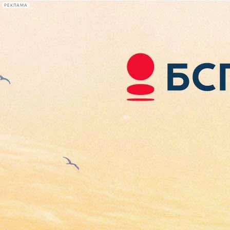
РЕКЛАМА
Афиша Plus
#телегид
Фонтанка.ру
Сегодня:
2026.08.09
12:07
Афиша Plus
кино
спектакли
выставки
концерты
лекции
книги
афиша плюс
новости
+