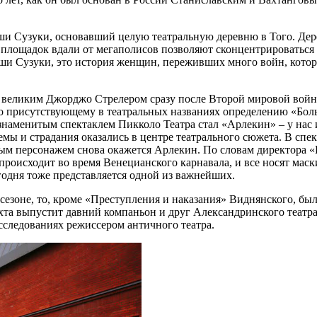
аши Сузуки, основавший целую театральную деревню в Того. Дер
площадок вдали от мегаполисов позволяют сконцентрироваться и
аши Сузуки, это история женщин, переживших много войн, кото
великим Джорджо Стрелером сразу после Второй мировой войны
сто присутствующему в театральных названиях определению «Бол
наменитым спектаклем Пикколо Театра стал «Арлекин» – у нас и
мы и страдания оказались в центре театрального сюжета. В спе
вым персонажем снова окажется Арлекин. По словам директора
 происходит во время Венецианского карнавала, и все носят мас
годня тоже представляется одной из важнейших.
 сезоне, то, кроме «Преступления и наказания» Виднянского, бы
хта выпустит давний компаньон и друг Александринского театра
сследованиях режиссером античного театра.