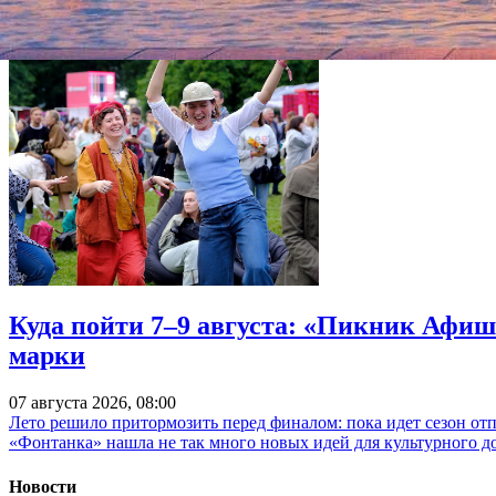
Куда пойти 7–9 августа: «Пикник Афиш
марки
07 августа 2026, 08:00
Лето решило притормозить перед финалом: пока идет сезон от
«Фонтанка» нашла не так много новых идей для культурного д
Новости