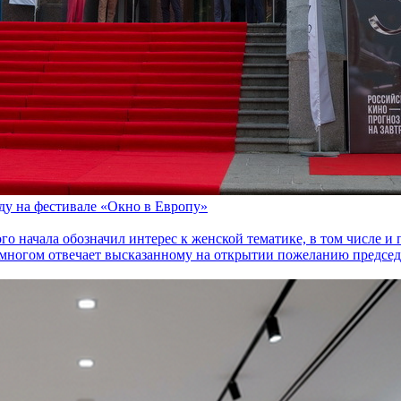
оду на фестивале «Окно в Европу»
го начала обозначил интерес к женской тематике, в том числе 
многом отвечает высказанному на открытии пожеланию председа