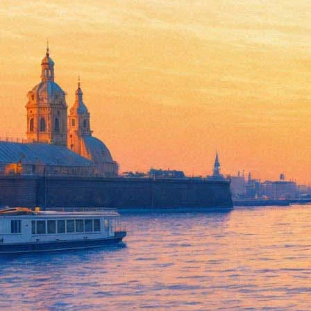
Александра Сокурова поздрав
14 июня 2016,
14:25
Версия для печати
Владимир Путин отправил поздравительную телеграмму петерб
гражданской позицией.
Президент отметил «большой талант и неиссякаемый творчески
значимому личному вкладу в сбережение национального истори
Также Сокурова поздравили премьер-министр России Дмитрий 
Напомним, в конце мая на закрытом заседании петербургского
депутаты, был и Александр Сокуров. Однако почетными граж
год не присваивают звания Почетного гражданина Санкт-Петер
градозащитников.
Фонтанка.ру