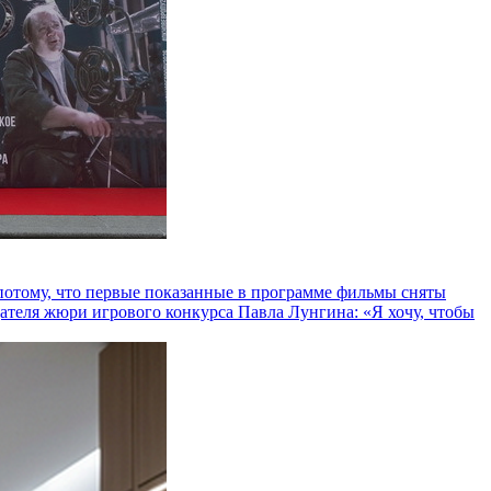
и потому, что первые показанные в программе фильмы сняты
теля жюри игрового конкурса Павла Лунгина: «Я хочу, чтобы