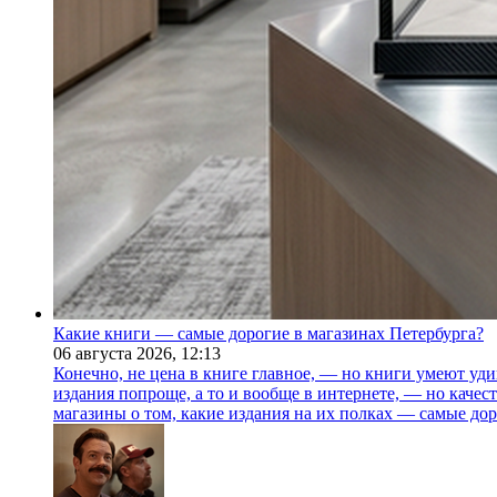
Какие книги — самые дорогие в магазинах Петербурга?
06 августа 2026,
12:13
Конечно, не цена в книге главное, — но книги умеют уди
издания попроще, а то и вообще в интернете, — но каче
магазины о том, какие издания на их полках — самые дор