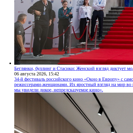
Беглянки, буллинг и Стасики: Женский взгляд диктует м
06 августа 2026,
15:42
34-й фестиваль российского кино «Окно в Европу» с само
режиссерами-женщинами. Их яростный взгляд на мир во 
мы увидели дикое, непредсказуемое кино».