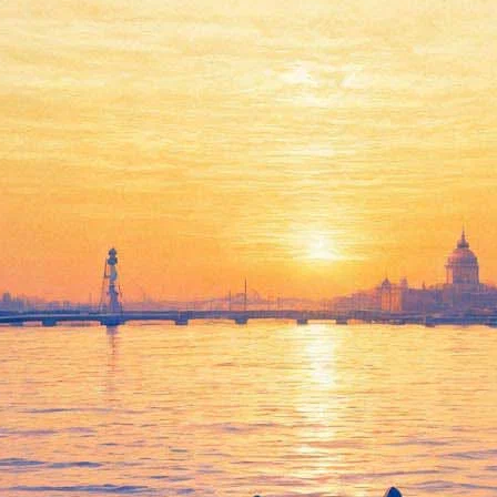
ил с днем рождения президент
ургскому кинорежиссеру Александру Сокурову, лауреату Венеци
й потенциал» Сокурова и сказал о глубоком уважении к его мно
ческого, духовного наследия.
Медведев и губернатор Санкт-Петербурга Георгий Полтавченко
 Законодательного собрания прошли выборы почетных граждан С
данами были выбраны дирижер Владислав Чернушенко и академи
бурга, вызвал возмущение у депутатов партии «Яблоко», выдвиг