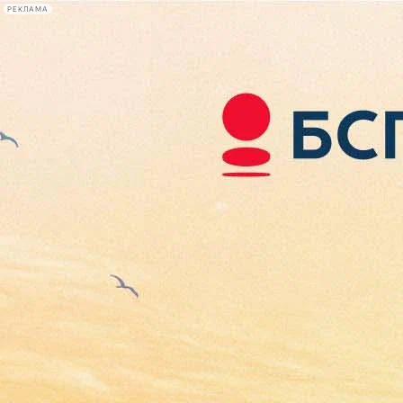
РЕКЛАМА
Афиша Plus
#телегид
Фонтанка.ру
Сегодня:
2026.08.08
21:58
Афиша Plus
кино
спектакли
выставки
концерты
лекции
книги
афиша плюс
новости
+