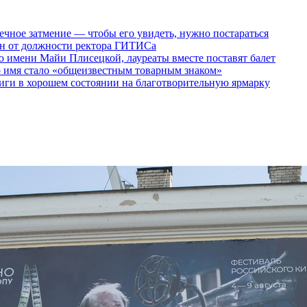
ечное затмение — чтобы его увидеть, нужно постараться
ен от должности ректора ГИТИСа
 имени Майи Плисецкой, лауреаты вместе поставят балет
о имя стало «общеизвестным товарным знаком»
ги в хорошем состоянии на благотворительную ярмарку