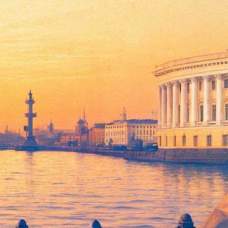
анского кинофестиваля, известному своей активной
голетней педагогической, просветительской деятельности и
.
анкт-Петербурга. Среди кандидатов, за которых голосовали
к Владимир Окрепилов. Факт, что режиссеру уже не первый
авших его кандидатуру, а также либеральных активистов и