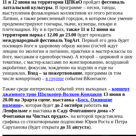
11 и 12 июня на территории ЦПКиО
пройдет
фестиваль
латгальской культуры
. В программе – песни, танцы,
выступления фольклорных коллективов из этого региона
Латвии, а также ремесленный городок, в котором свое умение
продемонстрируют гончары, ткачи, кузнецы, пекари и
плетельщики. Ну и в-третьих,
также 11 и 12 июня на
территории парка с 12.00 до 23.00
будет проходить
международный фестиваль YogArt
. Первый его день будет
посвящен йоге и здоровому образу жизни (гостей ждут
лекции по экологии и питанию, практики и мастер-классы по
йоге, массажам и единоборствам). А второй – цирковой и шоу
тематике, с мастер-классами по жонглированию, воздушной
акробатике, фокусам, хождению на ходулях и езде на
унициклах.
Вход – за пожертвование
, программа (в том
числе концертная) –
в группе
события ВКонтакте.
Также среди интересных событий этих выходных –
концерт
джазового трио Шилкопер-Волков-Кондаков
13 июня в
20.00 на Эрарта сцене
,
выставка «
Босх. Ожившие
видения
»
, которая будет
до 2 октября
работать
на
Ленфильме
и выставка
в Саду Фонтанного дома «У
Фонтанки на Чистых прудах»
, на которой представлена
графика со стихотворными подписями Юрия Роста и Петра
Саруханова (будет открыта
до 31 августа
).