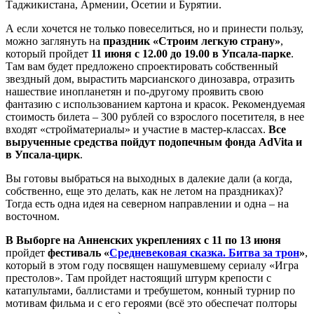
Таджикистана, Армении, Осетии и Бурятии.
А если хочется не только повеселиться, но и принести пользу,
можно заглянуть на
праздник «Строим легкую страну»
,
который пройдет
11 июня с 12.00 до 19.00 в Упсала-парке
.
Там вам будет предложено спроектировать собственный
звездный дом, вырастить марсианского динозавра, отразить
нашествие инопланетян и по-другому проявить свою
фантазию с использованием картона и красок. Рекомендуемая
стоимость билета – 300 рублей со взрослого посетителя, в нее
входят «стройматериалы» и участие в мастер-классах.
Все
вырученные средства пойдут подопечным фонда AdVita и
в Упсала-цирк
.
Вы готовы выбраться на выходных в далекие дали (а когда,
собственно, еще это делать, как не летом на праздниках)?
Тогда есть одна идея на северном направлении и одна – на
восточном.
В Выборге на Анненских укреплениях с 11 по 13 июня
пройдет
фестиваль «
Средневековая сказка. Битва за трон
»
,
который в этом году посвящен нашумевшему сериалу «Игра
престолов». Там пройдет настоящий штурм крепости с
катапультами, баллистами и требушетом, конный турнир по
мотивам фильма и с его героями (всё это обеспечат полторы