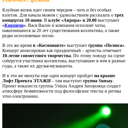
Развлечься с друзьями
Клубная жизнь идет своим чередом – хоть и без особых
взлетов. Для начала можем с удовольствием рассказать о
трех
концертах 10 июня
. В
клубе «Аврора» в 20.00
выступают
«
Кирпичи
»
. Вася Васин и компания исполнят хиты,
накопившиеся за 20 лет существования коллектива, а также
редко исполняемые песни.
В это же время
в «Космонавте»
выступает
группа
«Полюса»
.
Концерт анонсирован как праздничный – артисты отмечают
10-летие совместного творчества
. По этому поводу на сцене
соберутся участники коллектива, выступавшие в нем в разные
годы, а также их друзья-музыканты.
И в эти же минуты еще один концерт пройдет
на крыше
Лофт Проекта ЭТАЖИ
– там выступит
группа Sunsay
.
Проект вокалиста группы 5'nizza Андрея Запорожца создаст
атмосферу безмятежности под философские тексты и ритмы
этно-электроники.