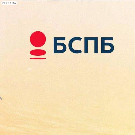
РЕКЛАМА
Афиша Plus
#телегид
Фонтанка.ру
Сегодня:
2026.08.09
07:42
Афиша Plus
кино
спектакли
выставки
концерты
лекции
книги
афиша плюс
новости
+