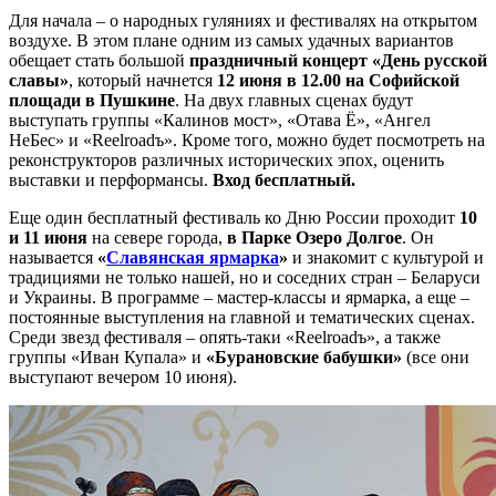
Для начала – о народных гуляниях и фестивалях на открытом
воздухе. В этом плане одним из самых удачных вариантов
обещает стать большой
праздничный концерт «День русской
славы»
, который начнется
12 июня в 12.00 на Софийской
площади в Пушкине
. На двух главных сценах будут
выступать группы «Калинов мост», «Отава Ё», «Ангел
НеБес» и «Reelroadъ». Кроме того, можно будет посмотреть на
реконструкторов различных исторических эпох, оценить
выставки и перформансы.
Вход бесплатный.
Еще один бесплатный фестиваль ко Дню России проходит
10
и 11 июня
на севере города,
в Парке Озеро Долгое
. Он
называется
«
Славянская ярмарка
»
и знакомит с культурой и
традициями не только нашей, но и соседних стран – Беларуси
и Украины. В программе – мастер-классы и ярмарка, а еще –
постоянные выступления на главной и тематических сценах.
Среди звезд фестиваля – опять-таки «Reelroadъ», а также
группы «Иван Купала» и
«Бурановские бабушки»
(все они
выступают вечером 10 июня).