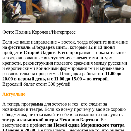
Фото: Полина Королева/Интерпресс
Если же ваше направление – восток, тогда обратите внимание
на
фестиваль «Государев щит»
, который
12 и 13 июня
пройдет
в Старой Ладоге
. В его программе – показательные
и театрализованные выступления с элементами штурма
крепости, реконструкция полевого сражения между русскими
и европейскими воинскими формированиями и музыкально-
развлекательная программа. Площадки работают
с 11.00 до
20.00 в первый день, и с 11.00 до 15.00 – во второй
.
Взрослый билет стоит 300 рублей.
Актуально
А теперь программа для эстетов и тех, кто следит за
новинками в театре. Если ко всему прочему у вас все хорошо
с бюджетом, не отказывайте себе в возможности послушать
звезду итальянской оперы Чечилию Бартоли
. Ее
выступление пройдет
на Новой сцене Мариинского театра
13 июня в 20.00
. Не пожалеете – несмотря на то, что билеты