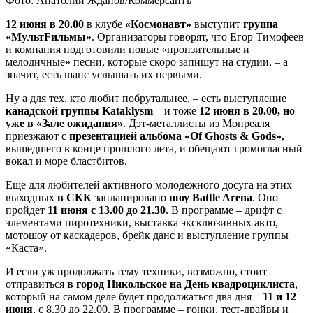
Фото: Анатолий Жданов/Коммерсантъ
12 июня в 20.00
в клубе
«Космонавт»
выступит
группа
«МультFильмы»
. Организаторы говорят, что Егор Тимофеев
и компания подготовили новые «пронзительные и
мелодичные» песни, которые скоро запишут на студии, – а
значит, есть шанс услышать их первыми.
Ну а для тех, кто любит побрутальнее, – есть выступление
канадской группы Kataklysm
– и тоже
12 июня в 20.00, но
уже в «Зале ожидания»
. Дэт-металлисты из Монреаля
приезжают с
презентацией альбома «Of Ghosts & Gods»
,
вышедшего в конце прошлого лета, и обещают громогласный
вокал и море бластбитов.
Еще для любителей активного молодежного досуга на этих
выходных
в СКК
запланировано
шоу Battle Arena
. Оно
пройдет
11 июня с 13.00 до 21.30
. В программе – дрифт с
элементами пиротехники, выставка эксклюзивных авто,
мотошоу от каскадеров, брейк данс и выступление группы
«Каста».
И если уж продолжать тему техники, возможно, стоит
отправиться
в город Никольское на День квадроциклиста
,
который на самом деле будет продолжаться два дня –
11 и 12
июня
, с 8.30 до 22.00. В программе – гонки, тест-драйвы и