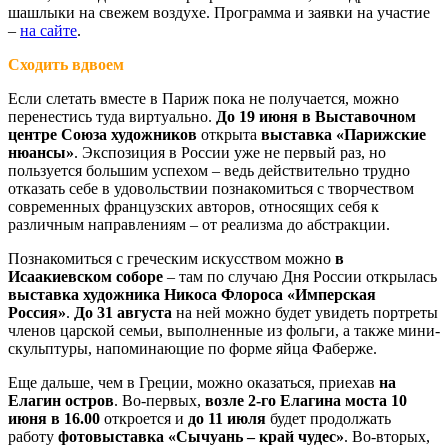
шашлыки на свежем воздухе. Программа и заявки на участие
–
на сайте
.
Сходить вдвоем
Если слетать вместе в Париж пока не получается, можно
перенестись туда виртуально.
До 19 июня в Выставочном
центре Союза художников
открыта
выставка «Парижские
нюансы»
. Экспозиция в России уже не первый раз, но
пользуется большим успехом – ведь действительно трудно
отказать себе в удовольствии познакомиться с творчеством
современных французских авторов, относящих себя к
различным направлениям – от реализма до абстракции.
Познакомиться с греческим искусством можно
в
Исаакиевском соборе
– там по случаю Дня России открылась
выставка художника Никоса Флороса «Имперская
Россия»
.
До 31 августа
на ней можно будет увидеть портреты
членов царской семьи, выполненные из фольги, а также мини-
скульптуры, напоминающие по форме яйца Фаберже.
Еще дальше, чем в Греции, можно оказаться, приехав
на
Елагин остров
. Во-первых,
возле 2-го Елагина моста 10
июня в 16.00
откроется и
до 11 июля
будет продолжать
работу
фотовыставка «Сычуань – край чудес»
. Во-вторых,