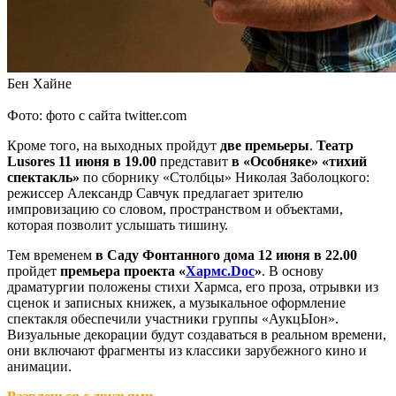
Бен Хайне
Фото: фото с сайта twitter.com
Кроме того, на выходных пройдут
две премьеры
.
Театр
Lusores 11 июня в 19.00
представит
в «Особняке»
«тихий
спектакль»
по сборнику «Столбцы» Николая Заболоцкого:
режиссер Александр Савчук предлагает зрителю
импровизацию со словом, пространством и объектами,
которая позволит услышать тишину.
Тем временем
в Саду Фонтанного дома 12 июня в 22.00
пройдет
премьера проекта «
Хармс.Doc
»
. В основу
драматургии положены стихи Хармса, его проза, отрывки из
сценок и записных книжек, а музыкальное оформление
спектакля обеспечили участники группы «АукцЫон».
Визуальные декорации будут создаваться в реальном времени,
они включают фрагменты из классики зарубежного кино и
анимации.