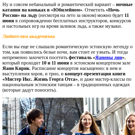
Ну и совсем небанальный и романтический вариант –
ночные
катания на коньках в «Юбилейном»
. Отметить
«Ночь
России» на льду
(несмотря на лето за окном) можно будет
11
июня
в сопровождении бесплатных инструкторов, конкурсов
и настольных игр на время заливок льда, а также музыки.
Любителям академизма
Если вы еще не слышали романтическую эстонскую легенду о
том, как появились белые ночи, вам стоит ее узнать. И тогда
непременно захочется посетить
фестиваль «
Яановы дни
»
,
который проходит
10 и 11 июня
в эстонском концертном зале
Яани Кирик
. Расписание концертов насыщенно: в нем и
выступления хоров, и трио, и
концерт-презентация книги
«Мистер Икс. Жизнь Георга Отса»
, и даже мастер-классы по
национальным эстонским танцам – в традиционных одеждах
(которые дадут поносить).