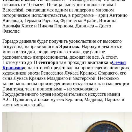
остались от 10 тысяч. Певица выступит с коллективом I
Barocchisti, считающимся одним из лидеров в мировом
историческом исполнительстве, в программе – арии Антонио
Вивальди, Германа Раупаха, Франческо Арайи, Иоганна
Адольфа Хассе и Никола Порпоры. Дирижер – Диего
Фазолис.
Гораздо дешевле будет получить удовольствие от высокого
искусства, направившись
в Эрмитаж
. Народу в нем хоть и
много в эти дни, но до верхнего этажа, где раньше
располагались импрессионисты, доходят не все. А стоит.
Потому что
до 11 сентября
там проходит
выставка «
Семья
Кранахов
»
, на которой представлены произведения немецких
художников эпохи Ренессанса Лукаса Кранаха Старшего, его
сына Лукаса Кранаха Младшего и мастерской. Несколько
залов наполнены произведениями искусства как из коллекции
Эрмитажа, так и привозными – из московского
Государственного музея изобразительных искусств имени
А.С. Пушкина, а также музеев Берлина, Мадрида, Парижа и
частных коллекций.