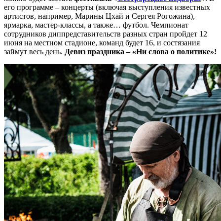
его программе – концерты (включая выступления известных
артистов, например, Марины Цхай и Сергея Рогожина),
ярмарка, мастер-классы, а также… футбол. Чемпионат
сотрудников диппредставительств разных стран пройдет 12
июня на местном стадионе, команд будет 16, и состязания
займут весь день.
Девиз праздника – «Ни слова о политике»!