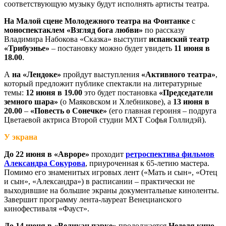
соответствующую музыку будут исполнять артисты театра.
На Малой сцене Молодежного театра на Фонтанке
с
моноспектаклем «Взгляд бога любви»
по рассказу
Владимира Набокова «Сказка» выступит
испанский театр
«Трибуэнье»
– постановку можно будет увидеть
11 июня в
18.00
.
А
на «Лендоке»
пройдут выступления
«Активного театра»
,
который предложит публике спектакли на литературные
темы:
12 июня в 19.00
это будет постановка
«Председатели
земного шара»
(о Маяковском и Хлебникове), а
13 июня в
20.00
–
«Повесть о Сонечке»
(его главная героиня – подруга
Цветаевой актриса Второй студии МХТ Софья Голлидэй).
У экрана
До 22 июня в «Авроре»
проходит
ретроспектива фильмов
Александра Сокурова
, приуроченная к 65-летию мастера.
Помимо его знаменитых игровых лент («Мать и сын», «Отец
и сын», «Александра») в расписании – практически не
выходившие на большие экраны документальные киноленты.
Завершит программу лента-лауреат Венецианского
кинофестиваля «Фауст».
До 14 июня в «Великан парке»
продолжается
Неделя кино