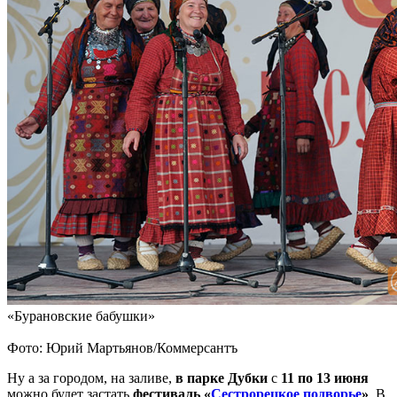
«Бурановские бабушки»
Фото: Юрий Мартьянов/Коммерсантъ
Ну а за городом, на заливе,
в парке Дубки
с
11 по 13 июня
можно будет застать
фестиваль «
Сестрорецкое подворье
»
. В