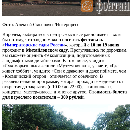
Фото: Алексей Смышляев/Интерпресс
Впрочем, выбираться в центр смысл все равно имеет – хотя
бы потому, что заодно можно посетить
фестиваль
«
Императорские сады России
»
, который
с 10 по 19 июня
проходит
в Михайловском саду
. Прогулявшись по дорожкам,
вы сможете оценить 49 композиций, подготовленных
ландшафтными дизайнерами. В том числе, увидите
«Лукоморье», высаженное «Музеем кошки», узнаете, «Где
живет хоббит», увидите «Сон о драконе» и даже поймете, чем
«Космический огород» отличается от обычного. В
развлекательной программе, которая проходит ежедневно от
открытия до закрытия (с 10.00 до 22.00), – кинопоказы,
концерты, мастер-классы и многое другое.
Стоимость билета
для взрослого посетителя – 300 рублей
.