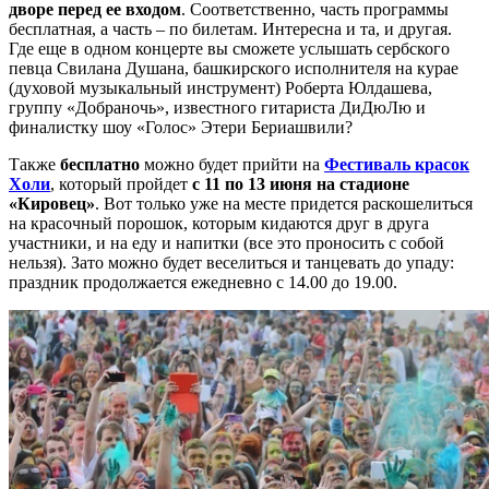
дворе перед ее входом
. Соответственно, часть программы
бесплатная, а часть – по билетам. Интересна и та, и другая.
Где еще в одном концерте вы сможете услышать сербского
певца Свилана Душана, башкирского исполнителя на курае
(духовой музыкальный инструмент) Роберта Юлдашева,
группу «Добраночь», известного гитариста ДиДюЛю и
финалистку шоу «Голос» Этери Бериашвили?
Также
бесплатно
можно будет прийти на
Фестиваль красок
Холи
, который пройдет
с 11 по 13 июня
на стадионе
«Кировец»
. Вот только уже на месте придется раскошелиться
на красочный порошок, которым кидаются друг в друга
участники, и на еду и напитки (все это проносить с собой
нельзя). Зато можно будет веселиться и танцевать до упаду:
праздник продолжается ежедневно с 14.00 до 19.00.