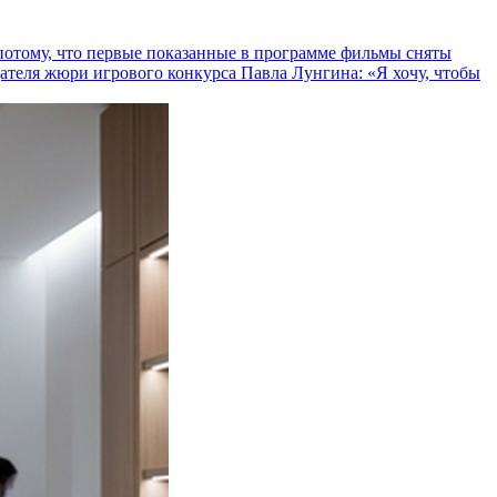
и потому, что первые показанные в программе фильмы сняты
теля жюри игрового конкурса Павла Лунгина: «Я хочу, чтобы