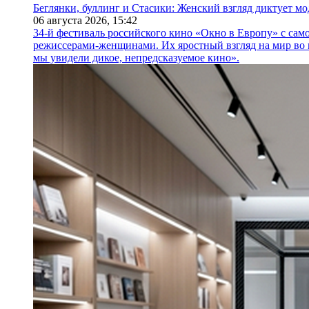
Беглянки, буллинг и Стасики: Женский взгляд диктует м
06 августа 2026,
15:42
34-й фестиваль российского кино «Окно в Европу» с само
режиссерами-женщинами. Их яростный взгляд на мир во 
мы увидели дикое, непредсказуемое кино».