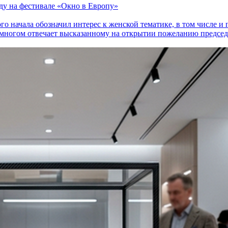
оду на фестивале «Окно в Европу»
го начала обозначил интерес к женской тематике, в том числе 
многом отвечает высказанному на открытии пожеланию председа