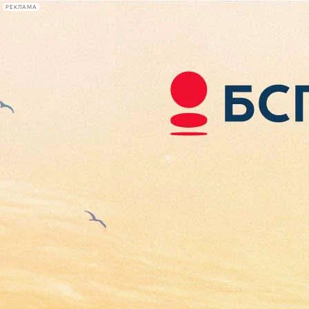
РЕКЛАМА
Афиша Plus
#телегид
Фонтанка.ру
Сегодня:
2026.08.08
21:32
Афиша Plus
кино
спектакли
выставки
концерты
лекции
книги
афиша плюс
новости
+