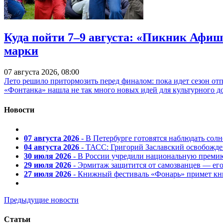
Куда пойти 7–9 августа: «Пикник Афиш
марки
07 августа 2026, 08:00
Лето решило притормозить перед финалом: пока идет сезон от
«Фонтанка» нашла не так много новых идей для культурного д
Новости
07 августа 2026
- В Петербурге готовятся наблюдать солн
04 августа 2026
- ТАСС: Григорий Заславский освобожд
30 июля 2026
- В России учредили национальную премию
29 июля 2026
- Эрмитаж защитится от самозванцев — ег
27 июля 2026
- Книжный фестиваль «Фонарь» примет кни
Предыдущие новости
Статьи