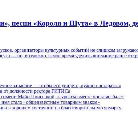
и», песни «Короля и Шута» в Ледовом, 
пусков, организаторы культурных событий не слишком загружаю
осуга — но, возможно, самое время уделить внимание ранее отк
ечное затмение — чтобы его увидеть, нужно постараться
ен от должности ректора ГИТИСа
 имени Майи Плисецкой, лауреаты вместе поставят балет
о имя стало «общеизвестным товарным знаком»
ги в хорошем состоянии на благотворительную ярмарку