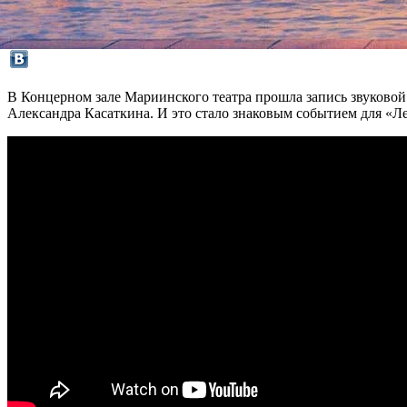
В Концерном зале Мариинского театра прошла запись звуково
Александра Касаткина. И это стало знаковым событием для «Ле