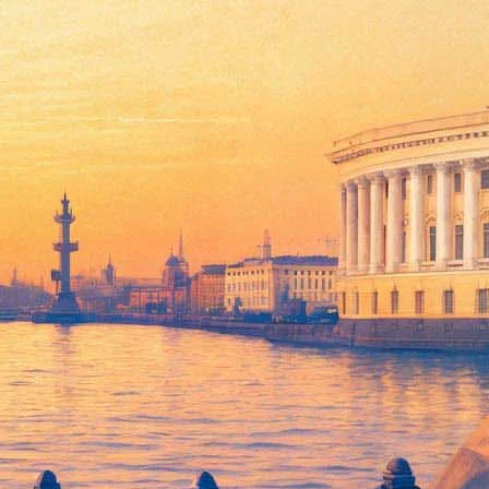
а «БлокАда»