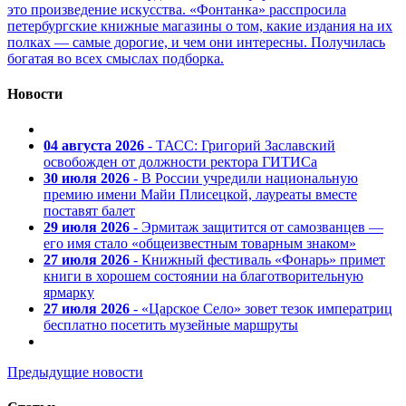
это произведение искусства. «Фонтанка» расспросила
петербургские книжные магазины о том, какие издания на их
полках — самые дорогие, и чем они интересны. Получилась
богатая во всех смыслах подборка.
Новости
04 августа 2026
- ТАСС: Григорий Заславский
освобожден от должности ректора ГИТИСа
30 июля 2026
- В России учредили национальную
премию имени Майи Плисецкой, лауреаты вместе
поставят балет
29 июля 2026
- Эрмитаж защитится от самозванцев —
его имя стало «общеизвестным товарным знаком»
27 июля 2026
- Книжный фестиваль «Фонарь» примет
книги в хорошем состоянии на благотворительную
ярмарку
27 июля 2026
- «Царское Село» зовет тезок императриц
бесплатно посетить музейные маршруты
Предыдущие новости