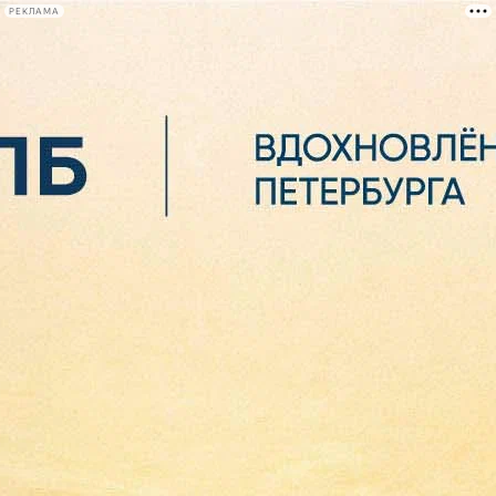
РЕКЛАМА
Афиша Plus
#телегид
Фонтанка.ру
Сегодня:
2026.08.06
21:48
Афиша Plus
кино
спектакли
выставки
концерты
лекции
книги
афиша плюс
новости
+