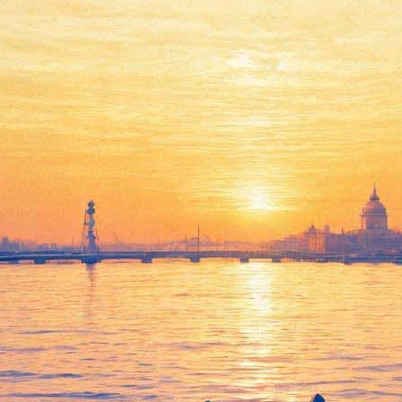
В Британии показали нового
"Гарри Поттера": Гермиона-
министр и другие спойлеры
08 июня 2016,
13:45
Версия для печати
В лондонском театре Palace прошла премьера пьесы «
Гарри
Поттер и окаянное дитя
», написанной Джоан Роулинг в
продолжение саги о мальчике-волшебнике. Как сообщают
британские СМИ, представление собрало около 1,5 тысяч
зрителей, они аплодировали актёрам стоя.
Постоянные показы спектакля начнутся 30 июля. До этого
времени фанатов попросили не разглашать сюжет постановки.
Джоан Роулинг даже запустила в своём «Твиттере» хэштег
#KeepTheSecrets. Однако подробности о спектакле уже начали