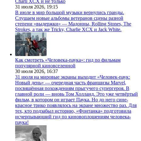
Charli XCX и не только
31 июля 2026,
19:15
В июле в мир большой музыки вернулись гранды.
Слушаем новые альбомы ветеранов сцены разной
степени «выдержки» — Мадонны, Rolling Stones, The
Strokes, а так же Tricky, Charlie XCX и Jack White.
Как смотреть «Человека-паука»: гид по фильмам
популярной киновселенной
30 июля 2026,
16:37
31 июля на мировые экраны выходит «Человек-паук:
Новый день» — очередная часть франшизы Marvel,
посвящённая похождениям прыгучего супергероя. В
главной роли — вновь Том Холланд. Это уже четвёртый
фильм, в котором он играет Паука. Но до него сине-
красное трико появлялось на экране множество раз. Для
тех, кто подзабыл историю, «Фонтанка» подготовила
исчерпывающий гид по киновоплощениям человека-
паука!