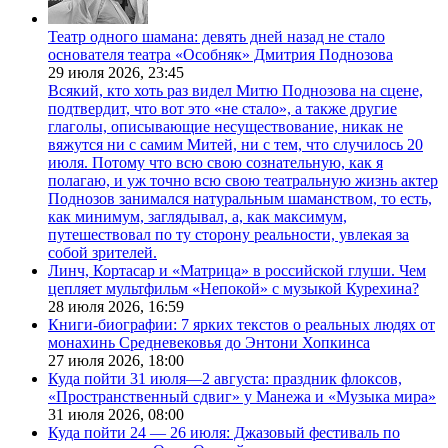
Театр одного шамана: девять дней назад не стало
основателя театра «Особняк» Дмитрия Поднозова
29 июля 2026,
23:45
Всякий, кто хоть раз видел Митю Поднозова на сцене,
подтвердит, что вот это «не стало», а также другие
глаголы, описывающие несуществование, никак не
вяжутся ни с самим Митей, ни с тем, что случилось 20
июля. Потому что всю свою сознательную, как я
полагаю, и уж точно всю свою театральную жизнь актер
Поднозов занимался натуральным шаманством, то есть,
как минимум, заглядывал, а, как максимум,
путешествовал по ту сторону реальности, увлекая за
собой зрителей.
Линч, Кортасар и «Матрица» в российской глуши. Чем
цепляет мультфильм «Непокой» с музыкой Курехина?
28 июля 2026,
16:59
Книги-биографии: 7 ярких текстов о реальных людях от
монахинь Средневековья до Энтони Хопкинса
27 июля 2026,
18:00
Куда пойти 31 июля—2 августа: праздник флоксов,
«Пространственный сдвиг» у Манежа и «Музыка мира»
31 июля 2026,
08:00
Куда пойти 24 — 26 июля: Джазовый фестиваль по