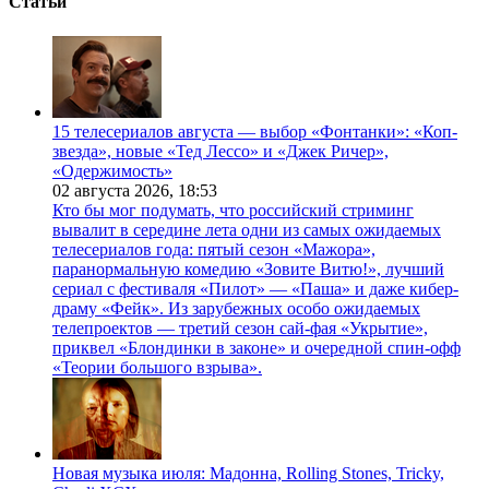
Статьи
15 телесериалов августа — выбор «Фонтанки»: «Коп-
звезда», новые «Тед Лессо» и «Джек Ричер»,
«Одержимость»
02 августа 2026,
18:53
Кто бы мог подумать, что российский стриминг
вывалит в середине лета одни из самых ожидаемых
телесериалов года: пятый сезон «Мажора»,
паранормальную комедию «Зовите Витю!», лучший
сериал с фестиваля «Пилот» — «Паша» и даже кибер-
драму «Фейк». Из зарубежных особо ожидаемых
телепроектов — третий сезон сай-фая «Укрытие»,
приквел «Блондинки в законе» и очередной спин-офф
«Теории большого взрыва».
Новая музыка июля: Мадонна, Rolling Stones, Tricky,