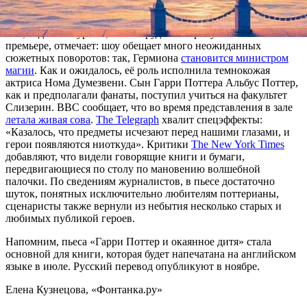
просачиваться в прессу.
Так, издание Hypable, чьи сотрудники присутствовали на
премьере, отмечает: шоу обещает много неожиданных
сюжетных поворотов: так, Гермиона
становится министром
магии
. Как и ожидалось, её роль исполнила темнокожая
актриса Нома Думезвени. Сын Гарри Поттера Альбус Поттер,
как и предполагали фанаты, поступил учиться на факультет
Слизерин. BBC сообщает, что во время представления в зале
летала живая сова
.
The Telegraph
хвалит спецэффекты:
«Казалось, что предметы исчезают перед нашими глазами, и
герои появляются ниоткуда». Критики
The New York Times
добавляют, что видели говорящие книги и бумаги,
передвигающиеся по столу по мановению волшебной
палочки. По сведениям журналистов, в пьесе достаточно
шуток, понятных исключительно любителям поттерианы,
сценаристы также вернули из небытия несколько старых и
любимых публикой героев.
Напомним, пьеса «Гарри Поттер и окаянное дитя» стала
основной для книги, которая будет напечатана на английском
языке в июле. Русский перевод опубликуют в ноябре.
Елена Кузнецова, «Фонтанка.ру»