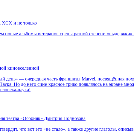
li XCX и не только
новые альбомы ветеранов сцены разной степени «выдержки» — Мад
рной киновселенной
ый день» — очередная часть франшизы Marvel, посвящённая пох
Паука. Но до него сине-красное трико появлялось на экране мно
еловека-паука!
теля театра «Особняк» Дмитрия Поднозова
дтвердит, что вот это «не стало», а также другие глаголы, опи