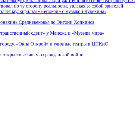
сознательную, как я полагаю, и уж точно всю свою театральную 
вовал по ту сторону реальности, увлекая за собой зрителей.
епляет мультфильм «Непокой» с музыкой Курехина?
 монахинь Средневековья до Энтони Хопкинса
странственный сдвиг» у Манежа и «Музыка мира»
 городу, «Окна Открой» и уличные театры в ЦПКиО
ии открыл выставку о гражданской войне