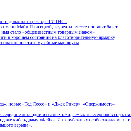
ен от должности ректора ГИТИСа
 имени Майи Плисецкой, лауреаты вместе поставят балет
о имя стало «общеизвестным товарным знаком»
ги в хорошем состоянии на благотворительную ярмарку
бесплатно посетить музейные маршруты
зда», новые «Тед Лессо» и «Джек Ричер», «Одержимость»
в середине лета одни из самых ожидаемых телесериалов года: 
 даже кибер-драму «Фейк». Из зарубежных особо ожидаемых тел
льшого взрыва».