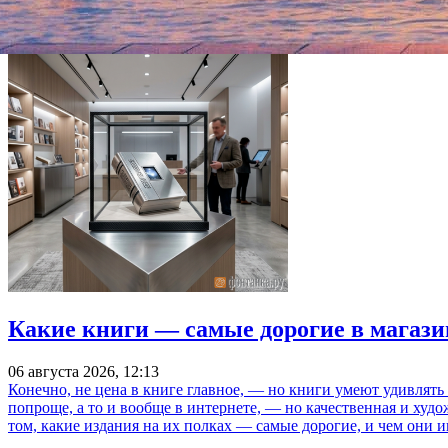
Источник:
Лента.ру
Какие книги — самые дорогие в магази
06 августа 2026, 12:13
Конечно, не цена в книге главное, — но книги умеют удивлять
попроще, а то и вообще в интернете, — но качественная и ху
том, какие издания на их полках — самые дорогие, и чем они и