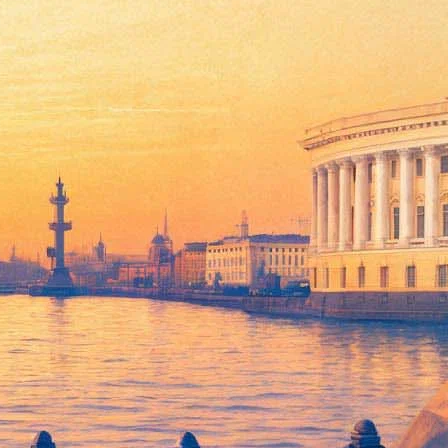
нтервью изданию «Е!».
ением картины еще в 2011 году. Однако потом Джим Керри и
вом проекте. Впоследствии оба актера неоднократно меняли
оследнего нельзя было сделать однозначный вывод о его
 Warner Bros. В настоящее время он ведет переговоры со
леный свет».
после событий оригинального кино, стать донором почки. Так