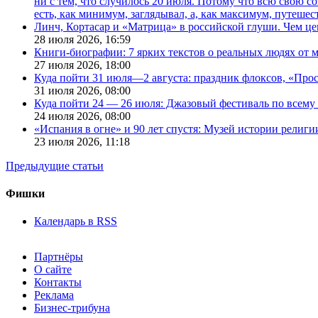
ни с тем, что случилось 20 июля. Потому что всю свою 
есть, как минимум, заглядывал, а, как максимум, путешест
Линч, Кортасар и «Матрица» в российской глуши. Чем ц
28 июля 2026,
16:59
Книги-биографии: 7 ярких текстов о реальных людях от
27 июля 2026,
18:00
Куда пойти 31 июля—2 августа: праздник флоксов, «Про
31 июля 2026,
08:00
Куда пойти 24 — 26 июля: Джазовый фестиваль по всему
24 июля 2026,
08:00
«Испания в огне» и 90 лет спустя: Музей истории религ
23 июля 2026,
11:18
Предыдущие статьи
Фишки
Календарь в RSS
Партнёры
О сайте
Контакты
Реклама
Бизнес-трибуна