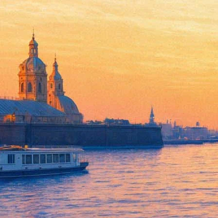
Джим Керри снимается в сикве
13 марта 2013,
02:54
Версия для печати
Американский актер Джим Керри подтвердил, что готов к съемк
Керри сказал буквально следующее: «Я готов. Есть сценарий. 
Создатели оригинального фильма 1994 года Питер и Бобби Фар
Джефф Дэниелс, сыгравшие главных героев фильма, друзей Лло
свое решение. До недавнего времени Дэниелс был скорее согла
решении.
В январе 2012 года Питер Фаррелли сказал, что проект ищет спо
студией. Керри подтвердил, что административные и финансов
В новом фильме будет рассказываться о том, как один из друзе
или иначе Фарелли убежден, что «подобные фильмы делает не 