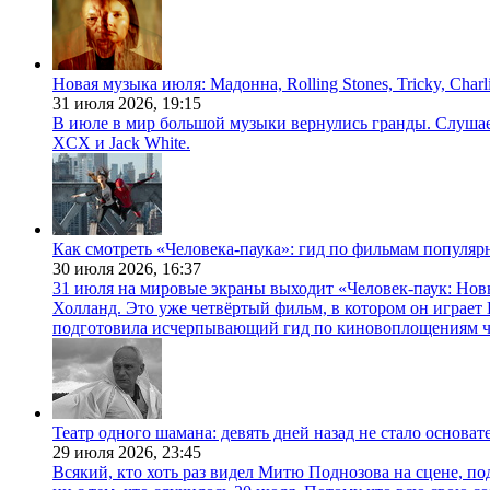
Новая музыка июля: Мадонна, Rolling Stones, Tricky, Char
31 июля 2026,
19:15
В июле в мир большой музыки вернулись гранды. Слушаем 
XCX и Jack White.
Как смотреть «Человека-паука»: гид по фильмам популя
30 июля 2026,
16:37
31 июля на мировые экраны выходит «Человек-паук: Нов
Холланд. Это уже четвёртый фильм, в котором он играет 
подготовила исчерпывающий гид по киновоплощениям ч
Театр одного шамана: девять дней назад не стало основа
29 июля 2026,
23:45
Всякий, кто хоть раз видел Митю Поднозова на сцене, по