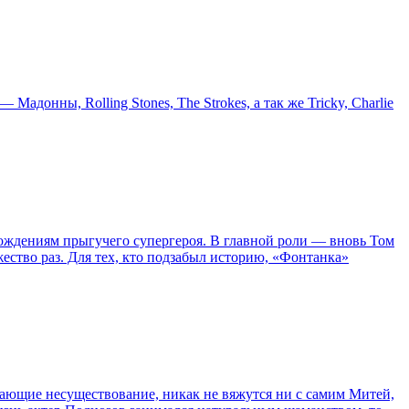
онны, Rolling Stones, The Strokes, а так же Tricky, Charlie
ождениям прыгучего супергероя. В главной роли — вновь Том
жество раз. Для тех, кто подзабыл историю, «Фонтанка»
сывающие несуществование, никак не вяжутся ни с самим Митей,