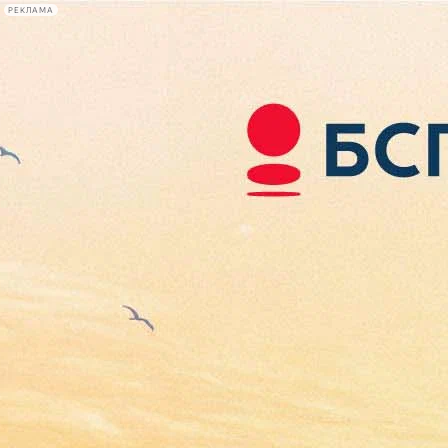
РЕКЛАМА
Афиша Plus
#телегид
Фонтанка.ру
Сегодня:
2026.08.06
17:55
Афиша Plus
кино
спектакли
выставки
концерты
лекции
книги
афиша плюс
новости
+