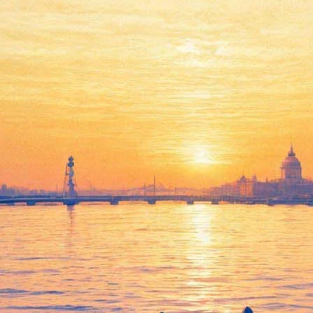
ле «Тупого и еще тупее»
ам сиквела «Тупого и еще тупее». Об этом актер рассказал в и
Он хорош. Нам с Джеффом не терпится начать».
релли объявили о готовности приступить к работе над продолж
йда и Гарри, выразили сомнение по поводу своего участия в но
сен играть, чем нет — если с ним сыграет Керри. По интервью п
нсора на стороне, но выпускать картину будет, как он надеется,
ые вопросы по-прежнему не решены, и проекту пока «не дали зе
й будет упрашивать своего сына, найденного через двадцать лет 
сюжет, а образы персонажей».