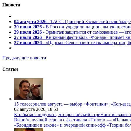
Новости
04 августа 2026
- ТАСС: Григорий Заславский освобожд
30 июля 2026
- В России учредили национальную премию
29 июля 2026
- Эрмитаж защитится от самозванцев — ег
27 июля 2026
- Книжный фестиваль «Фонарь» примет кни
27 июля 2026
- «Царское Село» зовет тезок императриц 
Предыдущие новости
Статьи
15 телесериалов августа — выбор «Фонтанки»: «Коп-зве
02 августа 2026,
18:53
Кто бы мог подумать, что российский стриминг вывалит 
Витю!», лучший сериал с фестиваля «Пилот» — «Паша» и
«Блондинки в законе» и очередной спин-офф «Теории бо