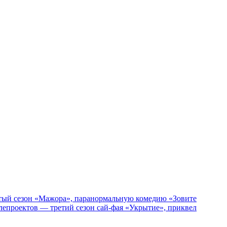
пятый сезон «Мажора», паранормальную комедию «Зовите
епроектов — третий сезон сай-фая «Укрытие», приквел