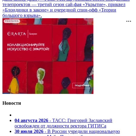
телепроектов — третий сезон сай-фая «Укрытие», приквел
«Блондинки в законе» и очередной спин-офф «Теории
большого взрыва».
РЕКЛАМА
Новости
04 августа 2026
- ТАСС: Григорий Заславский
освобожден от должности ректора ГИТИСа
30 июля 2026
- В России учредили национальную