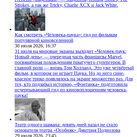
Strokes, а так же Tricky, Charlie XCX и Jack White.
Как смотреть «Человека-паука»: гид по фильмам
популярной киновселенной
30 июля 2026,
16:37
31 июля на мировые экраны выходит «Человек-паук:
Новый день» — очередная часть франшизы Marvel,
посвящённая похождениям прыгучего супергероя. В
главной роли — вновь Том Холланд. Это уже четвёртый
фильм, в котором он играет Паука. Но до него сине-
красное трико появлялось на экране множество раз. Для
тех, кто подзабыл историю, «Фонтанка» подготовила
исчерпывающий гид по киновоплощениям человека-
паука!
Театр одного шамана: девять дней назад не стало
основателя театра «Особняк» Дмитрия Поднозова
29 июля 2026,
23:45