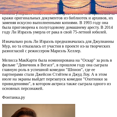
временем ее статьи перестали пользоваться спросом, и
Израэль начала фабриковать с целью продажи поддельные
письма умерших писателей и актеров. Позже она принялась за
кражи оригинальных документов из библиотек и архивов, их
заменяя искусно выполненными копиями. В 1993 году она
была приговорена к полугодовому домашнему аресту. В 2014
году Ли Израэль умерла от рака в свой 75-летний юбилей.
Изначально роль Ли Израэль предназначалась для Джулианны
Мур, но та отказалась от участия в проекте из-за творческих
разногласий с режиссером Мариэль Хеллер.
Мелисса МакКарти была номинирована на "Оскар" за роль в
фильме "Девичник в Вегасе", в прошлом году она сыграла
главную роль в успешной комедии "Шпион", где ее
партнерами стали Джейсон Стэйтем и Джуд Лоу. А в этом
июле на экраны выйдет перезапуск комедии "Охотники за
привидениями", в котором актриса также сыграла одного из
основных персонажей.
Фонтанка.ру