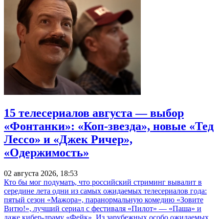
15 телесериалов августа — выбор
«Фонтанки»: «Коп-звезда», новые «Тед
Лессо» и «Джек Ричер»,
«Одержимость»
02 августа 2026, 18:53
Кто бы мог подумать, что российский стриминг вывалит в
середине лета одни из самых ожидаемых телесериалов года:
пятый сезон «Мажора», паранормальную комедию «Зовите
Витю!», лучший сериал с фестиваля «Пилот» — «Паша» и
даже кибер-драму «Фейк». Из зарубежных особо ожидаемых