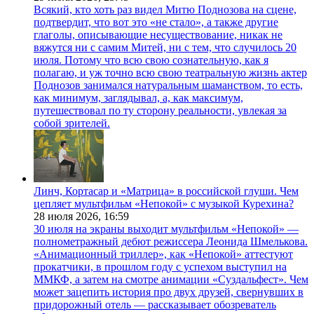
Всякий, кто хоть раз видел Митю Поднозова на сцене,
подтвердит, что вот это «не стало», а также другие
глаголы, описывающие несуществование, никак не
вяжутся ни с самим Митей, ни с тем, что случилось 20
июля. Потому что всю свою сознательную, как я
полагаю, и уж точно всю свою театральную жизнь актер
Поднозов занимался натуральным шаманством, то есть,
как минимум, заглядывал, а, как максимум,
путешествовал по ту сторону реальности, увлекая за
собой зрителей.
Линч, Кортасар и «Матрица» в российской глуши. Чем
цепляет мультфильм «Непокой» с музыкой Курехина?
28 июля 2026,
16:59
30 июля на экраны выходит мультфильм «Непокой» —
полнометражный дебют режиссера Леонида Шмелькова.
«Анимационный триллер», как «Непокой» аттестуют
прокатчики, в прошлом году с успехом выступил на
ММКФ, а затем на смотре анимации «Суздальфест». Чем
может зацепить история про двух друзей, свернувших в
придорожный отель — рассказывает обозреватель