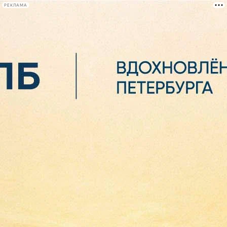
РЕКЛАМА
Афиша Plus
#телегид
Фонтанка.ру
Сегодня:
2026.08.06
09:09
Афиша Plus
кино
спектакли
выставки
концерты
лекции
книги
афиша плюс
новости
+