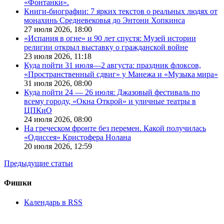
«Фонтанки».
Книги-биографии: 7 ярких текстов о реальных людях от
монахинь Средневековья до Энтони Хопкинса
27 июля 2026,
18:00
«Испания в огне» и 90 лет спустя: Музей истории
религии открыл выставку о гражданской войне
23 июля 2026,
11:18
Куда пойти 31 июля—2 августа: праздник флоксов,
«Пространственный сдвиг» у Манежа и «Музыка мира»
31 июля 2026,
08:00
Куда пойти 24 — 26 июля: Джазовый фестиваль по
всему городу, «Окна Открой» и уличные театры в
ЦПКиО
24 июля 2026,
08:00
На греческом фронте без перемен. Какой получилась
«Одиссея» Кристофера Нолана
20 июля 2026,
12:59
Предыдущие статьи
Фишки
Календарь в RSS