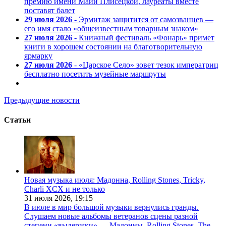
премию имени Майи Плисецкой, лауреаты вместе
поставят балет
29 июля 2026
- Эрмитаж защитится от самозванцев —
его имя стало «общеизвестным товарным знаком»
27 июля 2026
- Книжный фестиваль «Фонарь» примет
книги в хорошем состоянии на благотворительную
ярмарку
27 июля 2026
- «Царское Село» зовет тезок императриц
бесплатно посетить музейные маршруты
Предыдущие новости
Статьи
Новая музыка июля: Мадонна, Rolling Stones, Tricky,
Charli XCX и не только
31 июля 2026,
19:15
В июле в мир большой музыки вернулись гранды.
Слушаем новые альбомы ветеранов сцены разной
степени «выдержки» — Мадонны, Rolling Stones, The