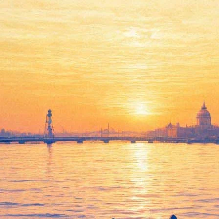
Мелисса МакКарти сыграет
в черной комедии
писательницу-авантюристку
01 июня 2016,
19:23
Версия для печати
Мелисса МакКарти сыграет главную роль в экранизации
воспоминаний журналистки-преступницы Ли Израэль – этот
проект запускает студия Fox Searchlight. Как сообщает
The
Variety
, фильм предположительно будет носить то же
название, что и мемуары – "Сможете ли вы простить меня?" и
расскажет о периоде жизни героини, относящемся к 70-80-м
годам прошлого века.
Ли Израэль запомнилась своими публикациями в прессе про
Кэтрин Хепберн, Эсти Лаудер и других медийных персон. Со