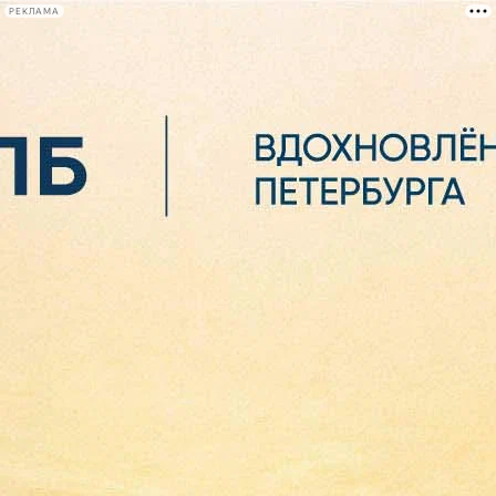
РЕКЛАМА
Афиша Plus
#телегид
Фонтанка.ру
Сегодня:
2026.08.06
10:50
Афиша Plus
кино
спектакли
выставки
концерты
лекции
книги
афиша плюс
новости
+