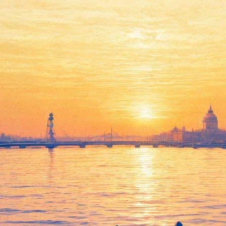
Финал «Нацбеста» впервые
покажут в прямом эфире
01 июня 2016,
18:44
Версия для печати
Литературная премия «Национальный бестселлер» впервые
покажет свой финал в прямом эфире. Об этом «Фонтанке.ру»
сегодня сообщили в оргкомитете конкурса.
Трансляция начнётся в воскресенье, 5 июня, в 19:00. Она будет
доступна
на сайте
и
на YouTube-канале
«Нацбеста».
Церемония, как и обычно, пройдёт в зимнем саду гостиницы
Астория. За победу будут сражаться
пять произведений
. Это
исторический роман петербургского прозаика Леонида
Юзефовича «Зимняя дорога», роман переводчика из
Казахстана Эльдара Саттарова «Транзит Сайгон-Алматы»,