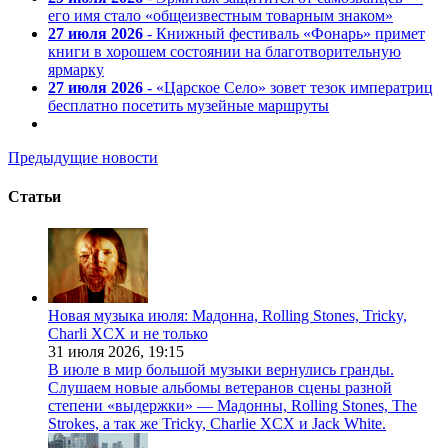
его имя стало «общеизвестным товарным знаком»
27 июля 2026
- Книжный фестиваль «Фонарь» примет
книги в хорошем состоянии на благотворительную
ярмарку
27 июля 2026
- «Царское Село» зовет тезок императриц
бесплатно посетить музейные маршруты
Предыдущие новости
Статьи
Новая музыка июля: Мадонна, Rolling Stones, Tricky,
Charli XCX и не только
31 июля 2026,
19:15
В июле в мир большой музыки вернулись гранды.
Слушаем новые альбомы ветеранов сцены разной
степени «выдержки» — Мадонны, Rolling Stones, The
Strokes, а так же Tricky, Charlie XCX и Jack White.