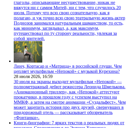
глаголы, описывающие несуществование, никак не
вяжутся ни с самим Митей, ни с тем, что случилось 20
июля. Потому что всю свою сознательную, как я
полагаю, и уж точно всю свою театральную жизнь актер
Поднозов занимался натуральным шаманством, то есть,
как минимум, заглядывал, а, как максимум,
путешествовал по ту сторону реальности, увлекая за
собой зрителей.
Линч, Кортасар и «Матрица» в российской глуши. Чем
цепляет мультфильм «Непокой» с музыкой Курехина?
28 июля 2026,
16:59
30 июля на экраны выходит мультфильм «Непокой» —
полнометражный дебют режиссера Леонида Шмелькова.
«Анимационный триллер», как «Непокой» аттестуют
прокатчики, в прошлом году с успехом выступил на
ММКФ, а затем на смотре анимации «Суздальфест». Чем
может зацепить история про двух друзей, свернувших в
придорожный отель — рассказывает обозреватель
«Фонтанки».
Книги-биографии: 7 ярких текстов о реальных людях от
монахинь Средневековья до Энтони Хопкинса