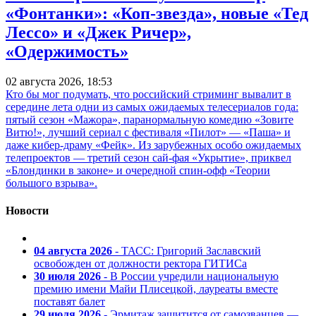
«Фонтанки»: «Коп-звезда», новые «Тед
Лессо» и «Джек Ричер»,
«Одержимость»
02 августа 2026, 18:53
Кто бы мог подумать, что российский стриминг вывалит в
середине лета одни из самых ожидаемых телесериалов года:
пятый сезон «Мажора», паранормальную комедию «Зовите
Витю!», лучший сериал с фестиваля «Пилот» — «Паша» и
даже кибер-драму «Фейк». Из зарубежных особо ожидаемых
телепроектов — третий сезон сай-фая «Укрытие», приквел
«Блондинки в законе» и очередной спин-офф «Теории
большого взрыва».
Новости
04 августа 2026
- ТАСС: Григорий Заславский
освобожден от должности ректора ГИТИСа
30 июля 2026
- В России учредили национальную
премию имени Майи Плисецкой, лауреаты вместе
поставят балет
29 июля 2026
- Эрмитаж защитится от самозванцев —