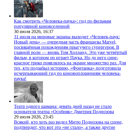
Как смотреть «Человека-паука»: гид по фильмам
популярной киновселенной
30 июля 2026,
16:37
31 июля на мировые экраны выходит «Человек-паук:
Новый день» — очередная часть франшизы Marvel,
посвящённая похождениям прыгучего супергероя. В
главной роли — вновь Том Холланд. Это уже четвёртый
фильм, в котором он играет Паука. Но до него сине-
красное трико появлялось на экране множество раз. Для
тех, кто подзабыл историю, «Фонтанка» подготовила
исчерпывающий гид по киновоплощениям человека-
паука!
Театр одного шамана: девять дней назад не стало
основателя театра «Особняк» Дмитрия Поднозова
29 июля 2026,
23:45
Всякий, кто хоть раз видел Митю Поднозова на сцене,
подтвердит, что вот это «не стало», а также другие