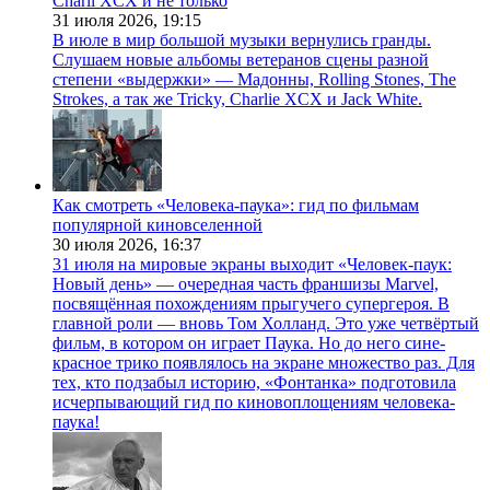
Charli XCX и не только
31 июля 2026,
19:15
В июле в мир большой музыки вернулись гранды.
Слушаем новые альбомы ветеранов сцены разной
степени «выдержки» — Мадонны, Rolling Stones, The
Strokes, а так же Tricky, Charlie XCX и Jack White.
Как смотреть «Человека-паука»: гид по фильмам
популярной киновселенной
30 июля 2026,
16:37
31 июля на мировые экраны выходит «Человек-паук:
Новый день» — очередная часть франшизы Marvel,
посвящённая похождениям прыгучего супергероя. В
главной роли — вновь Том Холланд. Это уже четвёртый
фильм, в котором он играет Паука. Но до него сине-
красное трико появлялось на экране множество раз. Для
тех, кто подзабыл историю, «Фонтанка» подготовила
исчерпывающий гид по киновоплощениям человека-
паука!