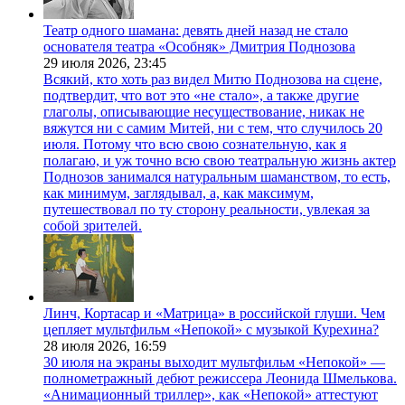
Театр одного шамана: девять дней назад не стало
основателя театра «Особняк» Дмитрия Поднозова
29 июля 2026,
23:45
Всякий, кто хоть раз видел Митю Поднозова на сцене,
подтвердит, что вот это «не стало», а также другие
глаголы, описывающие несуществование, никак не
вяжутся ни с самим Митей, ни с тем, что случилось 20
июля. Потому что всю свою сознательную, как я
полагаю, и уж точно всю свою театральную жизнь актер
Поднозов занимался натуральным шаманством, то есть,
как минимум, заглядывал, а, как максимум,
путешествовал по ту сторону реальности, увлекая за
собой зрителей.
Линч, Кортасар и «Матрица» в российской глуши. Чем
цепляет мультфильм «Непокой» с музыкой Курехина?
28 июля 2026,
16:59
30 июля на экраны выходит мультфильм «Непокой» —
полнометражный дебют режиссера Леонида Шмелькова.
«Анимационный триллер», как «Непокой» аттестуют