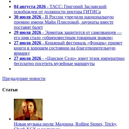
04 августа 2026
- ТАСС: Григорий Заславский
освобожден от должности ректора ГИТИСа
30 июля 2026
- В России учредили национальную
премию имени Майи Плисецкой, лауреаты вместе
поставят балет
29 июля 2026
- Эрмитаж защитится от самозванцев —
его имя стало «общеизвестным товарным знаком»
27 июля 2026
- Книжный фестиваль «Фонарь» примет
книги в хорошем состоянии на благотворительную
ярмарку
27 июля 2026
- «Царское Село» зовет тезок императриц
бесплатно посетить музейные маршруты
Предыдущие новости
Статьи
Новая музыка июля: Мадонна, Rolling Stones, Tricky,