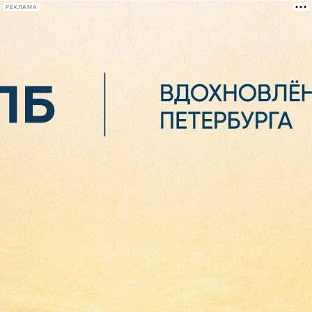
РЕКЛАМА
Афиша Plus
#телегид
Фонтанка.ру
Сегодня:
2026.08.06
11:03
Афиша Plus
кино
спектакли
выставки
концерты
лекции
книги
афиша плюс
новости
+