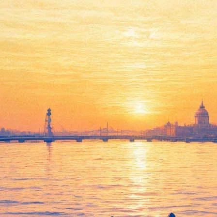
Объявлено о новых
экранизациях романов
Лукьяненко и Иванова
31 мая 2016,
18:14
Версия для печати
Официальный сайт Года кино в России
сообщил
о планах
экранизаций произведений популярных российских
писателей. Так, Егор Кончаловский обнародовал планы по
перенесению на киноэкран романа Алексея Иванова
"Псоглавцы". «Наша задача – снять не простой ужастик, где
милый парень превращается в звероподобное существо, а
мистический мелодраматический триллер, в котором молодые
герои борются с миром своих фобий, страхов и комплексов, а
победить их сможет только их зародившаяся любовь», –
рассказал режиссер на очной защите кинопроектов в Фонде