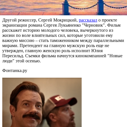
кино. Напомним, ранее по роману Иванова "Географ глобус
пропил" был снят одноименный фильм.
Другой режиссер, Сергей Мокрицкий,
рассказал
о проекте
экранизации романа Сергея Лукьяненко "Черновик". Фильм
расскажет историю молодого человека, вычеркнутого из
жизни по воле влиятельных сил, которые уготовили ему
важную миссию – стать таможенником между параллельными
мирами. Претендент на главную мужскую роль еще не
утвержден, главную женскую роль исполнит Юлия
Пересильд. Съемки фильма начнутся кинокомпанией "Новые
люди" этой осенью.
Фонтанка.ру