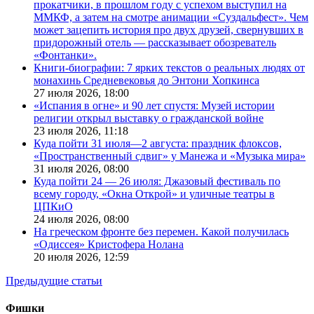
прокатчики, в прошлом году с успехом выступил на
ММКФ, а затем на смотре анимации «Суздальфест». Чем
может зацепить история про двух друзей, свернувших в
придорожный отель — рассказывает обозреватель
«Фонтанки».
Книги-биографии: 7 ярких текстов о реальных людях от
монахинь Средневековья до Энтони Хопкинса
27 июля 2026,
18:00
«Испания в огне» и 90 лет спустя: Музей истории
религии открыл выставку о гражданской войне
23 июля 2026,
11:18
Куда пойти 31 июля—2 августа: праздник флоксов,
«Пространственный сдвиг» у Манежа и «Музыка мира»
31 июля 2026,
08:00
Куда пойти 24 — 26 июля: Джазовый фестиваль по
всему городу, «Окна Открой» и уличные театры в
ЦПКиО
24 июля 2026,
08:00
На греческом фронте без перемен. Какой получилась
«Одиссея» Кристофера Нолана
20 июля 2026,
12:59
Предыдущие статьи
Фишки