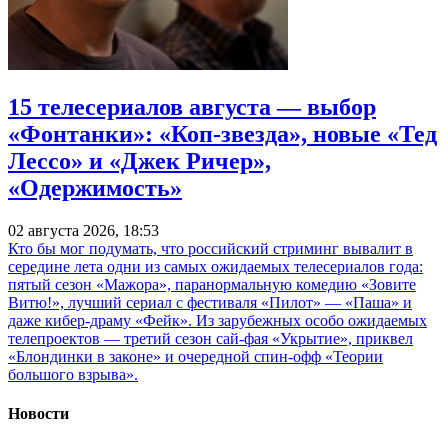
15 телесериалов августа — выбор
«Фонтанки»: «Коп-звезда», новые «Тед
Лессо» и «Джек Ричер»,
«Одержимость»
02 августа 2026, 18:53
Кто бы мог подумать, что российский стриминг вывалит в
середине лета одни из самых ожидаемых телесериалов года:
пятый сезон «Мажора», паранормальную комедию «Зовите
Витю!», лучший сериал с фестиваля «Пилот» — «Паша» и
даже кибер-драму «Фейк». Из зарубежных особо ожидаемых
телепроектов — третий сезон сай-фая «Укрытие», приквел
«Блондинки в законе» и очередной спин-офф «Теории
большого взрыва».
Новости