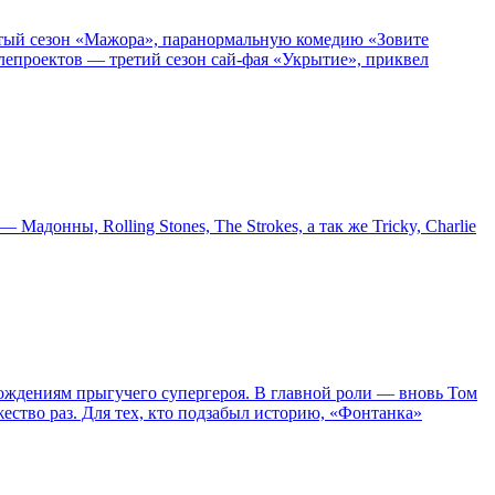
пятый сезон «Мажора», паранормальную комедию «Зовите
епроектов — третий сезон сай-фая «Укрытие», приквел
онны, Rolling Stones, The Strokes, а так же Tricky, Charlie
ождениям прыгучего супергероя. В главной роли — вновь Том
жество раз. Для тех, кто подзабыл историю, «Фонтанка»