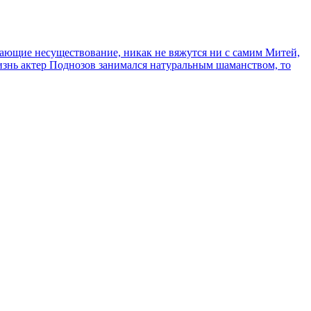
сывающие несуществование, никак не вяжутся ни с самим Митей,
жизнь актер Поднозов занимался натуральным шаманством, то