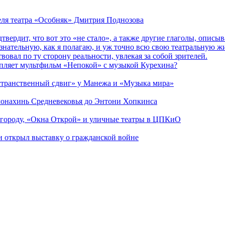
теля театра «Особняк» Дмитрия Поднозова
дтвердит, что вот это «не стало», а также другие глаголы, опи
сознательную, как я полагаю, и уж точно всю свою театральную 
вовал по ту сторону реальности, увлекая за собой зрителей.
епляет мультфильм «Непокой» с музыкой Курехина?
странственный сдвиг» у Манежа и «Музыка мира»
 монахинь Средневековья до Энтони Хопкинса
 городу, «Окна Открой» и уличные театры в ЦПКиО
ии открыл выставку о гражданской войне