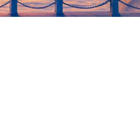
анцузскими модными журналами (Harper's Bazaar, Vogue,