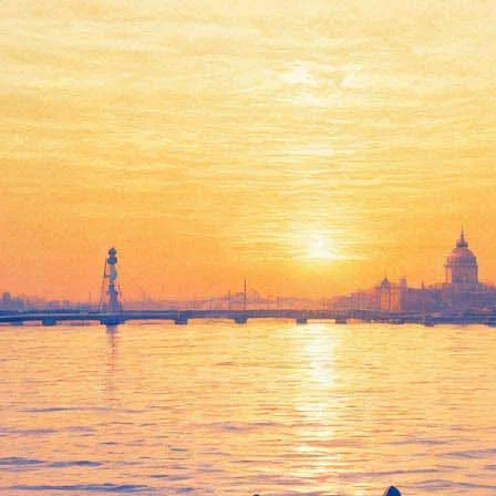
сти» и «не гадости»
еяду выставок, которые откроются для посетителей в ближайш
ткроется выставка «Реализмы», на которой будут представлены 
ентом знаменитого Джеффа Кунса, и американского художника Д
картинах будут изображены всякие гадости – и не гадости тоже,
ем «Ночь музеев»: всю ночь будут обсуждаться проблемы реализ
перреализм, в одном из залов-трансформеров Главного штаба одн
 в Зимнем дворце откроется выставка Кранахов. Так что кому не
в июне, директор Эрмитажа анонсировал как «открытие». С 21 
 «гением ар-деко». Интересно, что этот художник по происхожд
числе как сценограф и модельер. В 1912 году он навсегда уехал 