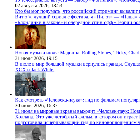
02 августа 2026,
18:53
Кто бы мог подумать, что российский стриминг вывалит 
Витю!», лучший сериал с фестиваля «Пилот» — «Паша» и
«Блондинки в законе» и очередной спин-офф «Теории бо
Новая музыка июля: Мадонна, Rolling Stones, Tricky, Char
31 июля 2026,
19:15
В июле в мир большой музыки вернулись гранды. Слушаем 
XCX и Jack White.
Как смотреть «Человека-паука»: гид по фильмам популя
30 июля 2026,
16:37
31 июля на мировые экраны выходит «Человек-паук: Нов
Холланд. Это уже четвёртый фильм, в котором он играет 
подготовила исчерпывающий гид по киновоплощениям ч