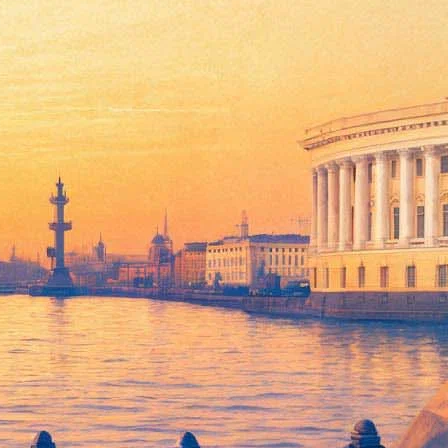
ие недели. Например, насыщенным днем в Эрмитаже обещает
картины британского художника Митча Гриффитса, американского
жима Шоу, чьи работы написаны на старых потрескавшихся
 – иронично анонсировал Пиотровский. – 10 июня в 18.00
ма, искусства, современного искусства – в общем, Эрмитаж
овременно с 7 июня будет выставлено полотно Рубенса
 нравится реализм – пожалуйста, Кранах. Кстати, кранаховские
июня в Двенадцатиколонном зале можно будет познакомиться с
ению петербуржец, его настоящее имя Роман Петрович Тыртов.
из России в Париж, где составил из первых букв имени и