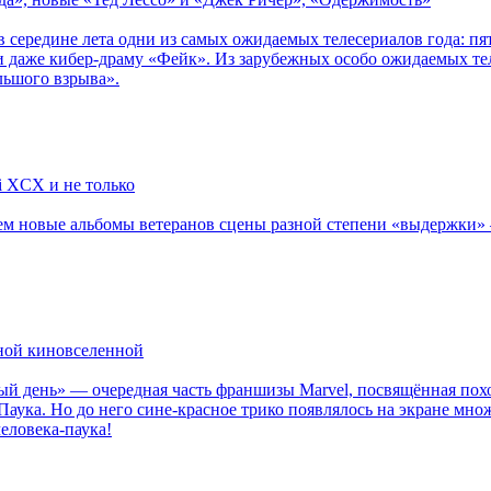
в середине лета одни из самых ожидаемых телесериалов года: 
 даже кибер-драму «Фейк». Из зарубежных особо ожидаемых тел
льшого взрыва».
li XCX и не только
новые альбомы ветеранов сцены разной степени «выдержки» — Мад
рной киновселенной
ый день» — очередная часть франшизы Marvel, посвящённая пох
Паука. Но до него сине-красное трико появлялось на экране мно
еловека-паука!