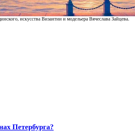
 странах. Эрте сотрудничал со знаменитыми американскими и фр
л костюмы и декорации для опер, мюзиклов и бродвейских шоу.
инского, искусства Византии и модельера Вячеслава Зайцева.
нах Петербурга?