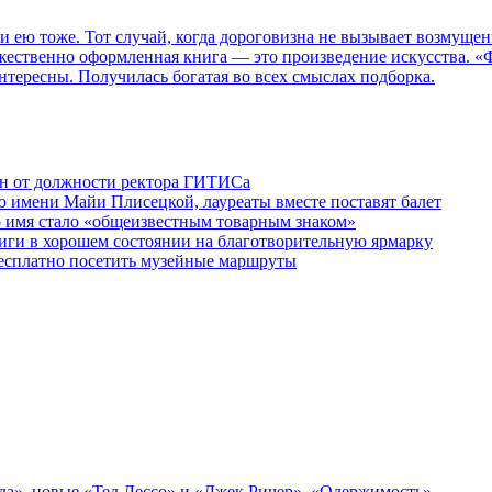
 и ею тоже. Тот случай, когда дороговизна не вызывает возмуще
дожественно оформленная книга — это произведение искусства. 
нтересны. Получилась богатая во всех смыслах подборка.
ен от должности ректора ГИТИСа
 имени Майи Плисецкой, лауреаты вместе поставят балет
о имя стало «общеизвестным товарным знаком»
ги в хорошем состоянии на благотворительную ярмарку
бесплатно посетить музейные маршруты
зда», новые «Тед Лессо» и «Джек Ричер», «Одержимость»