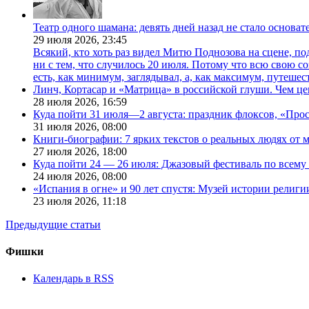
Театр одного шамана: девять дней назад не стало основа
29 июля 2026,
23:45
Всякий, кто хоть раз видел Митю Поднозова на сцене, по
ни с тем, что случилось 20 июля. Потому что всю свою 
есть, как минимум, заглядывал, а, как максимум, путешест
Линч, Кортасар и «Матрица» в российской глуши. Чем ц
28 июля 2026,
16:59
Куда пойти 31 июля—2 августа: праздник флоксов, «Про
31 июля 2026,
08:00
Книги-биографии: 7 ярких текстов о реальных людях от
27 июля 2026,
18:00
Куда пойти 24 — 26 июля: Джазовый фестиваль по всему
24 июля 2026,
08:00
«Испания в огне» и 90 лет спустя: Музей истории религ
23 июля 2026,
11:18
Предыдущие статьи
Фишки
Календарь в RSS