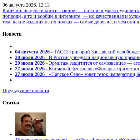
06 августа 2026, 12:13
Конечно, не цена в книге главное, — но книги умеют удивлять
попроще, а то и вообще в интернете, — но качественная и ху
том, какие издания на их полках — самые дорогие, и чем они и
Новости
04 августа 2026
- ТАСС: Григорий Заславский освобожд
30 июля 2026
- В России учредили национальную премию
29 июля 2026
- Эрмитаж защитится от самозванцев — ег
27 июля 2026
- Книжный фестиваль «Фонарь» примет кни
27 июля 2026
- «Царское Село» зовет тезок императриц 
Предыдущие новости
Статьи
15 телесериалов августа — выбор «Фонтанки»: «Коп-зве