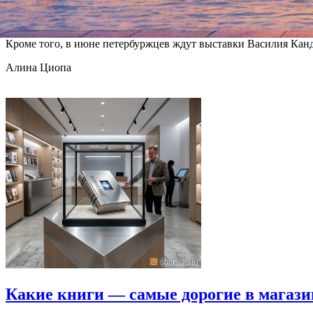
фамилии свой псевдоним, под которым стал известен в разных
Cosmopolitan), для которых рисовал обложки. А также создава
Кроме того, в июне петербуржцев ждут выставки Василия Канд
Алина Циопа
Какие книги — самые дорогие в магази