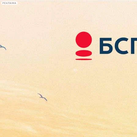
РЕКЛАМА
Афиша Plus
#телегид
Фонтанка.ру
Сегодня:
2026.08.07
02:50
Афиша Plus
кино
спектакли
выставки
концерты
лекции
книги
афиша плюс
новости
+