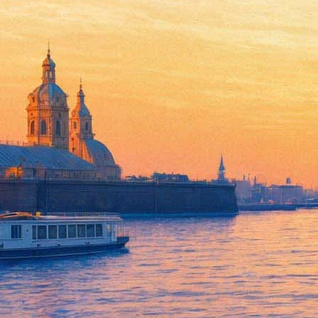
Эрмитаж покажет «всякие гадо
25 мая 2016,
00:53
Версия для печати
Директор музея Михаил Пиотровский представил очередную пл
стать 7 июня. В этот день для посетителей в Главном штабе о
скульптора Тони Маттели, который в прошлом работал ассист
театральных задниках.
- Это выставка про современный брутальный гиперреализм, на 
начнется ночной интеллектуальный марафон, что интереснее, ч
станет местом для дискуссий. А для тех, кому не нравится ги
«Воскресение Христа» – только что из реставрации. И с 8 июня
женщины тоже для многих не идеал красоты…
Еще одну выставку, которую предстоит увидеть петербуржцам 
выставкой Эрте, который прямо в названии экспозиции назван
Он прожил почти 100 лет (1892-1990) и запомнился миру в том 