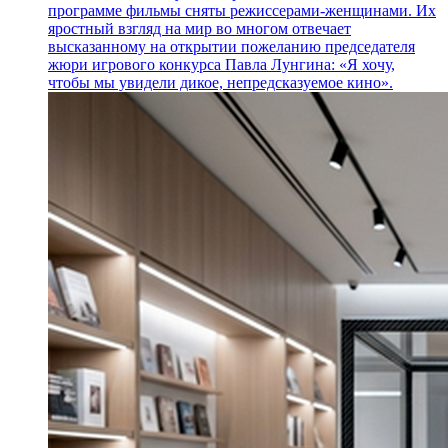
программе фильмы сняты режиссерами-женщинами. Их
яростный взгляд на мир во многом отвечает
высказанному на открытии пожеланию председателя
жюри игрового конкурса Павла Лунгина: «Я хочу,
чтобы мы увидели дикое, непредсказуемое кино».