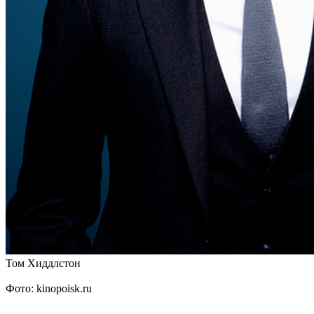
Том Хиддлстон
Фото: kinopoisk.ru