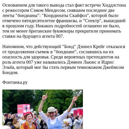
Основанием для такого вывода стал факт встречи Хиддлстона
с режиссером Сэмом Мендесом, снявшим последние две
ленты "бондианы": "Координаты Скайфол", которой было
отмечено пятидесятилетие франшизы, и "Спектр", вышедший
в прошлом году. Никаких подробностей оглашено не было,
тем не менее британские букмекеры прекратили принимать
ставки на будущего агента 007.
Напомним, что действующий "Бонд" Дэниел Крейг отказался
от продолжения съемок в "бондиане", сославшись на их
опасность для здоровья. Среди вероятных претендентов на
роль агента 007 уже назывались Дэмиен Льюис и Идрис
Эльба, который мог бы стать первым темнокожим Джеймсом
Бондом.
Фонтанка.ру