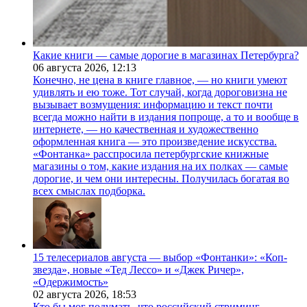
Какие книги — самые дорогие в магазинах Петербурга?
06 августа 2026,
12:13
Конечно, не цена в книге главное, — но книги умеют
удивлять и ею тоже. Тот случай, когда дороговизна не
вызывает возмущения: информацию и текст почти
всегда можно найти в издания попроще, а то и вообще в
интернете, — но качественная и художественно
оформленная книга — это произведение искусства.
«Фонтанка» расспросила петербургские книжные
магазины о том, какие издания на их полках — самые
дорогие, и чем они интересны. Получилась богатая во
всех смыслах подборка.
15 телесериалов августа — выбор «Фонтанки»: «Коп-
звезда», новые «Тед Лессо» и «Джек Ричер»,
«Одержимость»
02 августа 2026,
18:53
Кто бы мог подумать, что российский стриминг