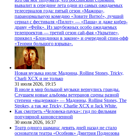
вывалит в середине лета одни из самых ожидаемых
телесериалов года: пятый сезон «Мажора»,
паранормальную комедию «Зовите Витю!», лучший
сериал с фестиваля «Пилот» — «Паша» и даже кибер-
драму «Фейк». Из зарубежных особо ожидаемых
телепроектов — третий сезон сай-фая «Укрытие»,
приквел «Блондинки в законе» и очередной спин-офф
«Теории большого взрыва».
Новая музыка июля: Мадонна, Rolling Stones, Tricky,
Charli XCX и не только
31 июля 2026,
19:15
В июле в мир большой музыки вернулись гранды.
Слушаем новые альбомы ветеранов сцены разной
степени «выдержки» — Мадонны, Rolling Stones, The
Strokes, а так же Tricky, Charlie XCX и Jack White.
Как смотреть «Человека-паука»: гид по фильмам
популярной киновселенной
30 июля 2026,
16:37
Театр одного шамана: девять дней назад не стало
основателя театра «Особняк» Дмитрия Поднозова