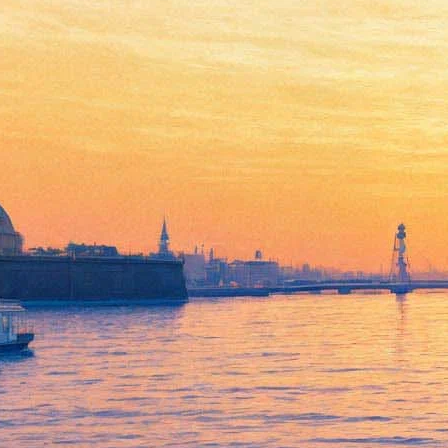
Назван еще один претендент
на роль Джеймса Бонда
16 мая 2016,
14:27
Версия для печати
В западных СМИ продолжается информационная чехарда
вокруг личности актера, которому предстоит стать новым
Джеймсом Бондом. Одновременно такие издания, как
The
Telegraph
,
Independent
и ряд других сообщили, что новым
претендентом стал 35-летний британский актер Том
Хиддлстон.