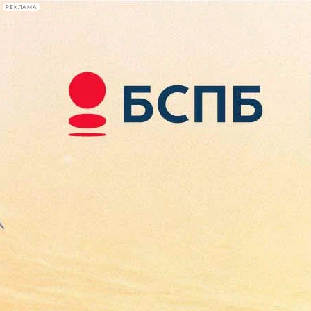
РЕКЛАМА
Афиша Plus
#телегид
Фонтанка.ру
Сегодня:
2026.08.08
06:18
Афиша Plus
кино
спектакли
выставки
концерты
лекции
книги
афиша плюс
новости
+