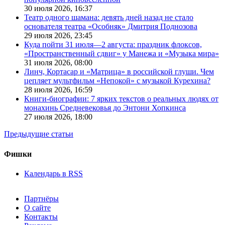
30 июля 2026,
16:37
Театр одного шамана: девять дней назад не стало
основателя театра «Особняк» Дмитрия Поднозова
29 июля 2026,
23:45
Куда пойти 31 июля—2 августа: праздник флоксов,
«Пространственный сдвиг» у Манежа и «Музыка мира»
31 июля 2026,
08:00
Линч, Кортасар и «Матрица» в российской глуши. Чем
цепляет мультфильм «Непокой» с музыкой Курехина?
28 июля 2026,
16:59
Книги-биографии: 7 ярких текстов о реальных людях от
монахинь Средневековья до Энтони Хопкинса
27 июля 2026,
18:00
Предыдущие статьи
Фишки
Календарь в RSS
Партнёры
О сайте
Контакты