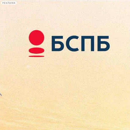
РЕКЛАМА
Афиша Plus
#телегид
Фонтанка.ру
Сегодня:
2026.08.09
18:00
Афиша Plus
кино
спектакли
выставки
концерты
лекции
книги
афиша плюс
новости
+