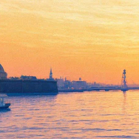
В Сирию будет направлена
российская экспедиция для
восстановления Пальмиры
08 мая 2016,
04:11
Версия для печати
Как сообщает сайт министерства культуры РФ, Владимир
Мединский во время визита в освобожденную при помощи
российских вооруженных сил Пальмиру заявил о готовности
направить российскую экспедицию для восстановления
варварски разрушенных памятников. Участниками
экспедиции станут ученые, археологи, музейные работники и
реставраторы. Они примут экстренные меры по возрождению
древнего горда из руин, «а самое главное – разработают
проект восстановления Пальмиры, разработают план, что
делать в первую очередь, что – во вторую, как и какими