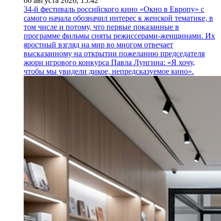
06 августа 2026,
15:42
34-й фестиваль российского кино «Окно в Европу» с
самого начала обозначил интерес к женской тематике, в
том числе и потому, что первые показанные в
программе фильмы сняты режиссерами-женщинами. Их
яростный взгляд на мир во многом отвечает
высказанному на открытии пожеланию председателя
жюри игрового конкурса Павла Лунгина: «Я хочу,
чтобы мы увидели дикое, непредсказуемое кино».