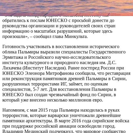
силами», – сказал Министр культуры Российской Федерации.
«Эта задача международного масштаба, поэтому мы
обратились к послам ЮНЕСКО с просьбой донести до
руководства организации и руководителей своих стран
информацию о масштабах разрушений, которые здесь
произошли», – сообщил глава Минкульта.
Готовность участвовать в восстановлении исторического
облика Пальмиры выразили специалисты Государственного
Эрмитажа и Российского научно-исследовательского
института культурного и природного наследия им. Д.С.
Лихачева (Институт Наследия). Ранее постпред России при
ЮНЕСКО Элеонора Митрофанова сообщила, что реставрация
или реконструкция памятников древней Пальмиры в Сирии,
разрушенных террористами ИГ, займет, по оценкам
специалистов, 5-7 лет. Для восстановления Пальмиры в
ЮНЕСКО был создан чрезвычайный фонд по Сирии, в
который уже внесено несколько миллионов евро.
Напомним, с мая 2015 года Пальмира находилась в руках
террористов, которые варварски уничтожали древнейшие
памятники архитектуры. В марте 2016 года сирийские войска
при поддержке российской авиации освободили город.
Владимир Мединский подчеркнул, что мировое сообщество