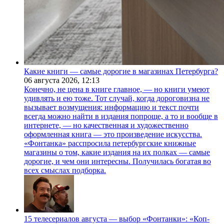
Какие книги — самые дорогие в магазинах Петербурга?
06 августа 2026,
12:13
Конечно, не цена в книге главное, — но книги умеют
удивлять и ею тоже. Тот случай, когда дороговизна не
вызывает возмущения: информацию и текст почти
всегда можно найти в издания попроще, а то и вообще в
интернете, — но качественная и художественно
оформленная книга — это произведение искусства.
«Фонтанка» расспросила петербургские книжные
магазины о том, какие издания на их полках — самые
дорогие, и чем они интересны. Получилась богатая во
всех смыслах подборка.
15 телесериалов августа — выбор «Фонтанки»: «Коп-