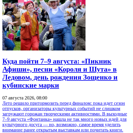
Куда пойти 7–9 августа: «Пикник
Афиши», песни «Короля и Шута» в
Ледовом, день рождения Зощенко и
кубинские марки
07 августа 2026, 08:00
Лето решило притормозить перед финалом: пока идет сезон
отпусков, организаторы культурных событий не слишком
загружают горожан творческими активностями. В выходные
7–9 августа «Фонтанка» нашла не так много новых идей для
культурного досуга — но, возможно, самое время уделить
внимание ранее открытым выставкам или почитать книги.