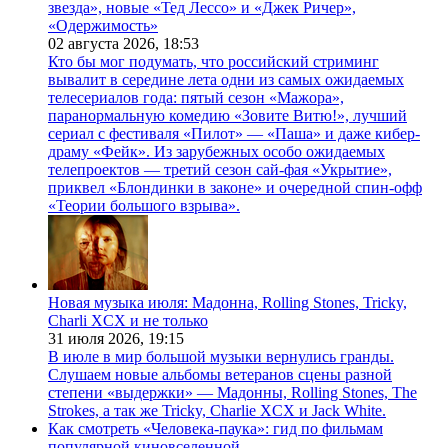
звезда», новые «Тед Лессо» и «Джек Ричер»,
«Одержимость»
02 августа 2026,
18:53
Кто бы мог подумать, что российский стриминг
вывалит в середине лета одни из самых ожидаемых
телесериалов года: пятый сезон «Мажора»,
паранормальную комедию «Зовите Витю!», лучший
сериал с фестиваля «Пилот» — «Паша» и даже кибер-
драму «Фейк». Из зарубежных особо ожидаемых
телепроектов — третий сезон сай-фая «Укрытие»,
приквел «Блондинки в законе» и очередной спин-офф
«Теории большого взрыва».
Новая музыка июля: Мадонна, Rolling Stones, Tricky,
Charli XCX и не только
31 июля 2026,
19:15
В июле в мир большой музыки вернулись гранды.
Слушаем новые альбомы ветеранов сцены разной
степени «выдержки» — Мадонны, Rolling Stones, The
Strokes, а так же Tricky, Charlie XCX и Jack White.
Как смотреть «Человека-паука»: гид по фильмам
популярной киновселенной