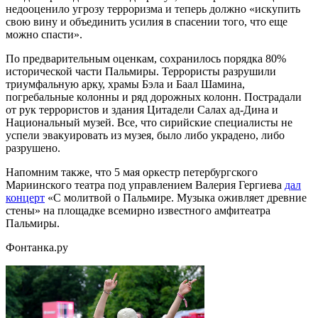
недооценило угрозу терроризма и теперь должно «искупить
свою вину и объединить усилия в спасении того, что еще
можно спасти».
По предварительным оценкам, сохранилось порядка 80%
исторической части Пальмиры. Террористы разрушили
триумфальную арку, храмы Бэла и Баал Шамина,
погребальные колонны и ряд дорожных колонн. Пострадали
от рук террористов и здания Цитадели Салах ад-Дина и
Национальный музей. Все, что сирийские специалисты не
успели эвакуировать из музея, было либо украдено, либо
разрушено.
Напомним также, что 5 мая оркестр петербургского
Мариинского театра под управлением Валерия Гергиева
дал
концерт
«С молитвой о Пальмире. Музыка оживляет древние
стены» на площадке всемирно известного амфитеатра
Пальмиры.
Фонтанка.ру