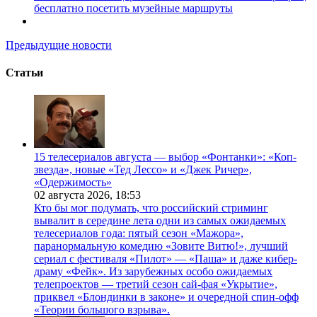
бесплатно посетить музейные маршруты
Предыдущие новости
Статьи
15 телесериалов августа — выбор «Фонтанки»: «Коп-
звезда», новые «Тед Лессо» и «Джек Ричер»,
«Одержимость»
02 августа 2026,
18:53
Кто бы мог подумать, что российский стриминг
вывалит в середине лета одни из самых ожидаемых
телесериалов года: пятый сезон «Мажора»,
паранормальную комедию «Зовите Витю!», лучший
сериал с фестиваля «Пилот» — «Паша» и даже кибер-
драму «Фейк». Из зарубежных особо ожидаемых
телепроектов — третий сезон сай-фая «Укрытие»,
приквел «Блондинки в законе» и очередной спин-офф
«Теории большого взрыва».