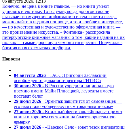
06 августа 2026, 12:13
Конечно, не цена в книге главное, — но книги умеют
удивлять и ею тоже. Тот случай, когда дороговизна не
вызывает возмущения: информацию и текст почти всегда
можно найти в издания попроще, а то и вообще в интернете,
— но качественная и художественно оформленная книга —
это произведение искусства. «Фонтанка» расспросила
петербургские книжные магазины о том, какие издания на их
полках — самые дорогие, и чем они интересны. Получилась
богатая во всех смыслах подборка.
Новости
04 августа 2026
- ТАСС: Григорий Заславский
освобожден от должности ректора ГИТИСа
30 июля 2026
- В России учредили национальную
премию имени Майи Плисецкой, лауреаты вместе
поставят балет
29 июля 2026
- Эрмитаж защитится от самозванцев —
его имя стало «общеизвестным товарным знаком»
27 июля 2026
- Книжный фестиваль «Фонарь» примет
книги в хорошем состоянии на благотворительную
ярмарку
27 июля 2026
- «Царское Село» зовет тезок императриц