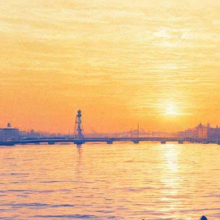
Кит Харингтон публично
извинился за свою ложь о
смерти Джона Сноу
04 мая 2016,
16:09
Версия для печати
Британский артист Кит Харингтон, исполнитель роли одного
из самых популярных у телезрителей героя "Игры престолов"
Джона Сноу, в блиц-интервью Entertainment Weekly принес
извинения "за свою ложь всем" по поводу окончательной
смерти его героя.