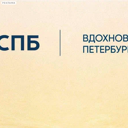
РЕКЛАМА
Афиша Plus
#телегид
Фонтанка.ру
Сегодня:
2026.08.06
16:34
Афиша Plus
кино
спектакли
выставки
концерты
лекции
книги
афиша плюс
новости
+