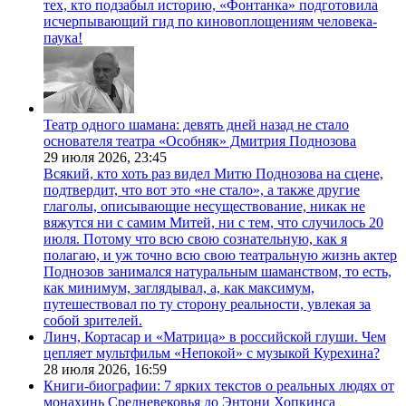
тех, кто подзабыл историю, «Фонтанка» подготовила
исчерпывающий гид по киновоплощениям человека-
паука!
Театр одного шамана: девять дней назад не стало
основателя театра «Особняк» Дмитрия Поднозова
29 июля 2026,
23:45
Всякий, кто хоть раз видел Митю Поднозова на сцене,
подтвердит, что вот это «не стало», а также другие
глаголы, описывающие несуществование, никак не
вяжутся ни с самим Митей, ни с тем, что случилось 20
июля. Потому что всю свою сознательную, как я
полагаю, и уж точно всю свою театральную жизнь актер
Поднозов занимался натуральным шаманством, то есть,
как минимум, заглядывал, а, как максимум,
путешествовал по ту сторону реальности, увлекая за
собой зрителей.
Линч, Кортасар и «Матрица» в российской глуши. Чем
цепляет мультфильм «Непокой» с музыкой Курехина?
28 июля 2026,
16:59
Книги-биографии: 7 ярких текстов о реальных людях от
монахинь Средневековья до Энтони Хопкинса