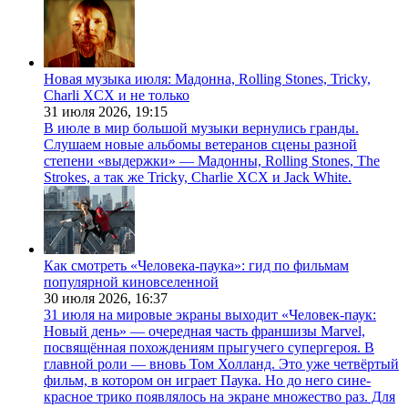
Новая музыка июля: Мадонна, Rolling Stones, Tricky,
Charli XCX и не только
31 июля 2026,
19:15
В июле в мир большой музыки вернулись гранды.
Слушаем новые альбомы ветеранов сцены разной
степени «выдержки» — Мадонны, Rolling Stones, The
Strokes, а так же Tricky, Charlie XCX и Jack White.
Как смотреть «Человека-паука»: гид по фильмам
популярной киновселенной
30 июля 2026,
16:37
31 июля на мировые экраны выходит «Человек-паук:
Новый день» — очередная часть франшизы Marvel,
посвящённая похождениям прыгучего супергероя. В
главной роли — вновь Том Холланд. Это уже четвёртый
фильм, в котором он играет Паука. Но до него сине-
красное трико появлялось на экране множество раз. Для