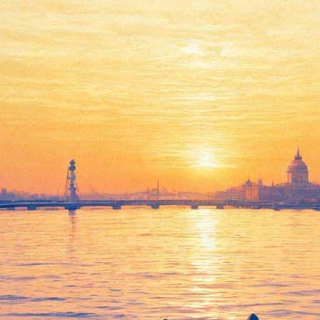
В Летнем саду покажут
Дорогу Жизни в 3D
04 мая 2016,
15:34
Версия для печати
71-ю годовщину Победы отметят и в садах Русского музея. В
Михайловском саду торжества начнутся 9 мая в полдень: здесь
состоится традиционный праздничный концерт, а также будет
работать импровизированная танцевальная площадка, где
будут звучать песни военных лет. Для шахматистов в
Михайловском саду устроят турнир "Стратегия Победы", а на
физкультурной площадке все желающие смогут сдать
нормативы ГТО. Но,конечно, прежде всего пройдет минута
молчания в память о погибших в Великую Отечественную
войну. Завершатся торжественные мероприятия в
Михайловском саду исторической реконструкцией.