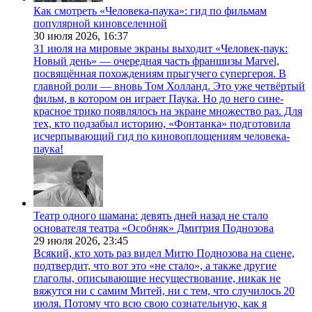
Как смотреть «Человека-паука»: гид по фильмам
популярной киновселенной
30 июля 2026,
16:37
31 июля на мировые экраны выходит «Человек-паук:
Новый день» — очередная часть франшизы Marvel,
посвящённая похождениям прыгучего супергероя. В
главной роли — вновь Том Холланд. Это уже четвёртый
фильм, в котором он играет Паука. Но до него сине-
красное трико появлялось на экране множество раз. Для
тех, кто подзабыл историю, «Фонтанка» подготовила
исчерпывающий гид по киновоплощениям человека-
паука!
Театр одного шамана: девять дней назад не стало
основателя театра «Особняк» Дмитрия Поднозова
29 июля 2026,
23:45
Всякий, кто хоть раз видел Митю Поднозова на сцене,
подтвердит, что вот это «не стало», а также другие
глаголы, описывающие несуществование, никак не
вяжутся ни с самим Митей, ни с тем, что случилось 20
июля. Потому что всю свою сознательную, как я