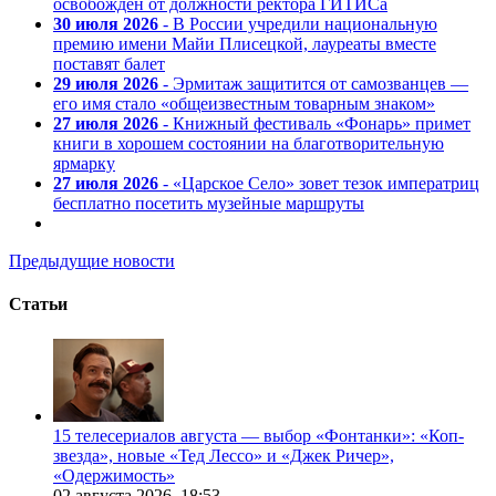
освобожден от должности ректора ГИТИСа
30 июля 2026
- В России учредили национальную
премию имени Майи Плисецкой, лауреаты вместе
поставят балет
29 июля 2026
- Эрмитаж защитится от самозванцев —
его имя стало «общеизвестным товарным знаком»
27 июля 2026
- Книжный фестиваль «Фонарь» примет
книги в хорошем состоянии на благотворительную
ярмарку
27 июля 2026
- «Царское Село» зовет тезок императриц
бесплатно посетить музейные маршруты
Предыдущие новости
Статьи
15 телесериалов августа — выбор «Фонтанки»: «Коп-
звезда», новые «Тед Лессо» и «Джек Ричер»,
«Одержимость»
02 августа 2026,
18:53