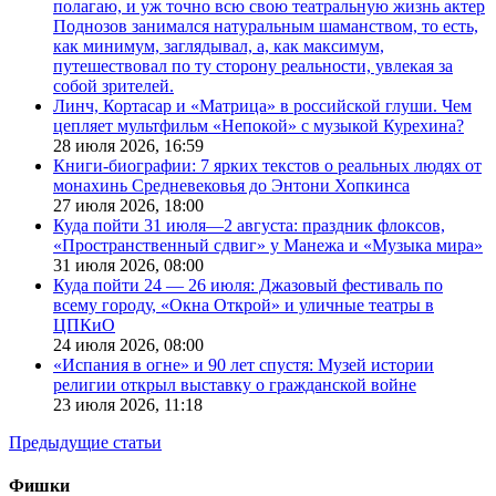
полагаю, и уж точно всю свою театральную жизнь актер
Поднозов занимался натуральным шаманством, то есть,
как минимум, заглядывал, а, как максимум,
путешествовал по ту сторону реальности, увлекая за
собой зрителей.
Линч, Кортасар и «Матрица» в российской глуши. Чем
цепляет мультфильм «Непокой» с музыкой Курехина?
28 июля 2026,
16:59
Книги-биографии: 7 ярких текстов о реальных людях от
монахинь Средневековья до Энтони Хопкинса
27 июля 2026,
18:00
Куда пойти 31 июля—2 августа: праздник флоксов,
«Пространственный сдвиг» у Манежа и «Музыка мира»
31 июля 2026,
08:00
Куда пойти 24 — 26 июля: Джазовый фестиваль по
всему городу, «Окна Открой» и уличные театры в
ЦПКиО
24 июля 2026,
08:00
«Испания в огне» и 90 лет спустя: Музей истории
религии открыл выставку о гражданской войне
23 июля 2026,
11:18
Предыдущие статьи
Фишки