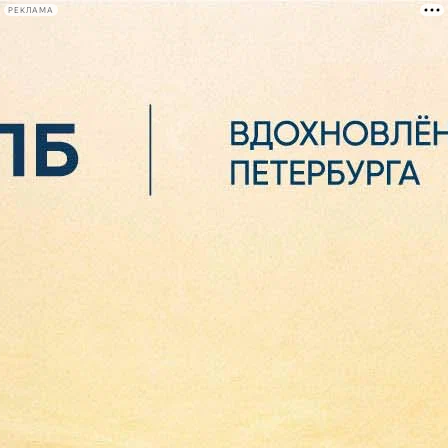
РЕКЛАМА
Афиша Plus
#телегид
Фонтанка.ру
Сегодня:
2026.08.06
16:27
Афиша Plus
кино
спектакли
выставки
концерты
лекции
книги
афиша плюс
новости
+