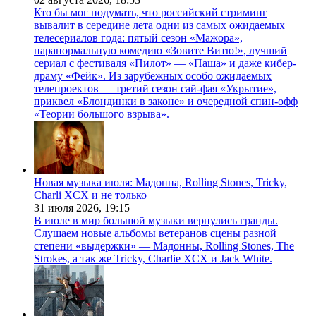
Кто бы мог подумать, что российский стриминг
вывалит в середине лета одни из самых ожидаемых
телесериалов года: пятый сезон «Мажора»,
паранормальную комедию «Зовите Витю!», лучший
сериал с фестиваля «Пилот» — «Паша» и даже кибер-
драму «Фейк». Из зарубежных особо ожидаемых
телепроектов — третий сезон сай-фая «Укрытие»,
приквел «Блондинки в законе» и очередной спин-офф
«Теории большого взрыва».
Новая музыка июля: Мадонна, Rolling Stones, Tricky,
Charli XCX и не только
31 июля 2026,
19:15
В июле в мир большой музыки вернулись гранды.
Слушаем новые альбомы ветеранов сцены разной
степени «выдержки» — Мадонны, Rolling Stones, The
Strokes, а так же Tricky, Charlie XCX и Jack White.