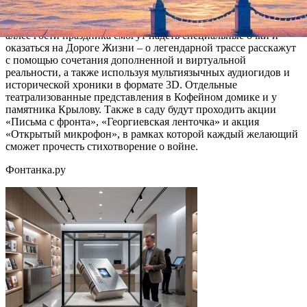
В 13 часов начнется праздничная музыкально-
театрализованная программа в Летнем саду. На Центральной
аллее гости праздника смогут надеть специальные очки и
оказаться на Дороге Жизни – о легендарной трассе расскажут
с помощью сочетания дополненной и виртуальной
реальности, а также используя мультиязычных аудиогидов и
исторической хроники в формате 3D. Отдельные
театрализованные представления в Кофейном домике и у
памятника Крылову. Также в саду будут проходить акции
«Письма с фронта», «Георгиевская ленточка» и акция
«Открытый микрофон», в рамках которой каждый желающий
сможет прочесть стихотворение о войне.
Фонтанка.ру