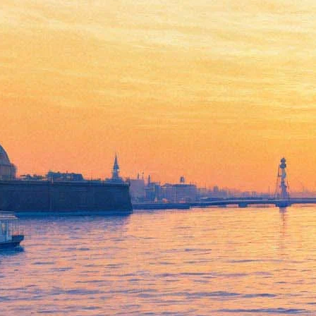
Фестиваль музыки на
крышах Roof Music Fest -
2016 открывает сезон
28 апреля 2016,
14:08
Версия для печати
На первомайские праздники назначено открытие пятого
сезона фестиваля музыки на крышах Roof Music Fest. Как
сообщает
сайт фестиваля
, фестиваль откроет концерт
кларнетиста и композитора Константина Хазановича и его
квартета на крыше КЦ "Петроконгресс" (ул.
Лодейнопольская, 5). 2 мая на крыше отеля "Red Stars"
(набережная реки Пряжки, 30) выступит Downtown Quintet
саксофониста Юрия Богатырева. А 3 мая там же пройдет
концерт звезды американского джаза Мишель Уолкер.