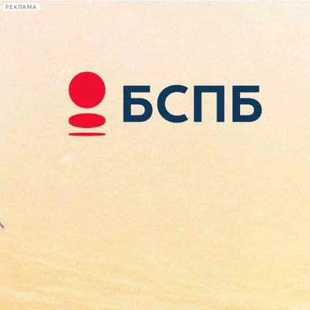
РЕКЛАМА
Афиша Plus
#телегид
Фонтанка.ру
Сегодня:
2026.08.07
18:45
Афиша Plus
кино
спектакли
выставки
концерты
лекции
книги
афиша плюс
новости
+