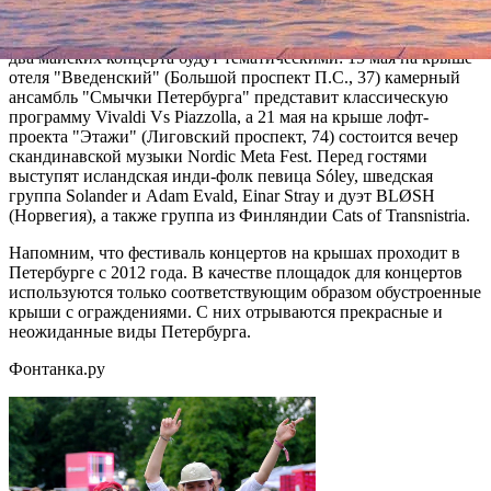
9 мая на крыше "Космос" (11-я Красноармейская ул., 11)
новую программу PURE! представит Евгения Зима Band. Еще
два майских концерта будут тематическими: 15 мая на крыше
отеля "Введенский" (Большой проспект П.С., 37) камерный
ансамбль "Смычки Петербурга" представит классическую
программу Vivaldi Vs Piazzolla, а 21 мая на крыше лофт-
проекта "Этажи" (Лиговский проспект, 74) состоится вечер
скандинавской музыки Nordic Meta Fest. Перед гостями
выступят исландская инди-фолк певица Sóley, шведская
группа Solander и Adam Evald, Einar Stray и дуэт BLØSH
(Норвегия), а также группа из Финляндии Cats of Transnistria.
Напомним, что фестиваль концертов на крышах проходит в
Петербурге с 2012 года. В качестве площадок для концертов
используются только соответствующим образом обустроенные
крыши с ограждениями. С них отрываются прекрасные и
неожиданные виды Петербурга.
Фонтанка.ру