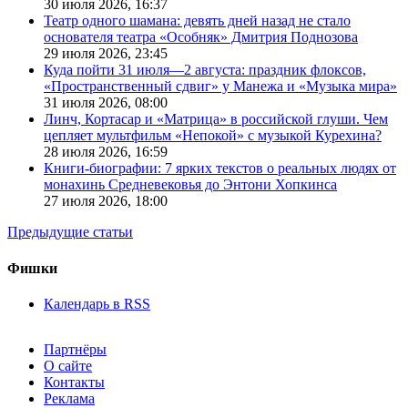
30 июля 2026,
16:37
Театр одного шамана: девять дней назад не стало
основателя театра «Особняк» Дмитрия Поднозова
29 июля 2026,
23:45
Куда пойти 31 июля—2 августа: праздник флоксов,
«Пространственный сдвиг» у Манежа и «Музыка мира»
31 июля 2026,
08:00
Линч, Кортасар и «Матрица» в российской глуши. Чем
цепляет мультфильм «Непокой» с музыкой Курехина?
28 июля 2026,
16:59
Книги-биографии: 7 ярких текстов о реальных людях от
монахинь Средневековья до Энтони Хопкинса
27 июля 2026,
18:00
Предыдущие статьи
Фишки
Календарь в RSS
Партнёры
О сайте
Контакты
Реклама