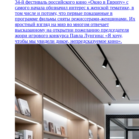
34-й фестиваль российского кино «Окно в Европу» с
самого начала обозначил интерес к женской тематике, в
том числе и потому, что первые показанные в
программе фильмы сняты режиссерами-женщинами. Их
яростный взгляд на мир во многом отвечает
высказанному на открытии пожеланию председателя
жюри игрового конкурса Павла Лунгина: «Я хочу,
чтобы мы увидели дикое, непредсказуемое кино».