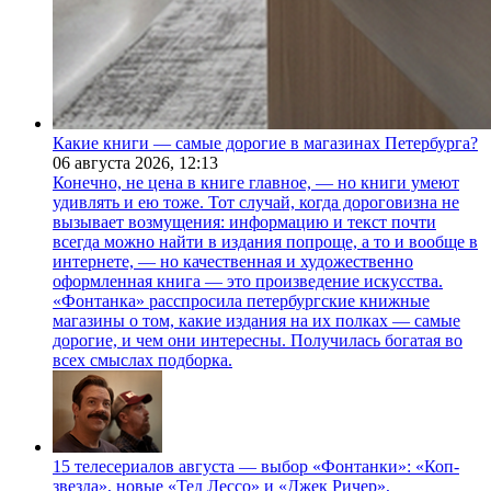
Какие книги — самые дорогие в магазинах Петербурга?
06 августа 2026,
12:13
Конечно, не цена в книге главное, — но книги умеют
удивлять и ею тоже. Тот случай, когда дороговизна не
вызывает возмущения: информацию и текст почти
всегда можно найти в издания попроще, а то и вообще в
интернете, — но качественная и художественно
оформленная книга — это произведение искусства.
«Фонтанка» расспросила петербургские книжные
магазины о том, какие издания на их полках — самые
дорогие, и чем они интересны. Получилась богатая во
всех смыслах подборка.
15 телесериалов августа — выбор «Фонтанки»: «Коп-
звезда», новые «Тед Лессо» и «Джек Ричер»,