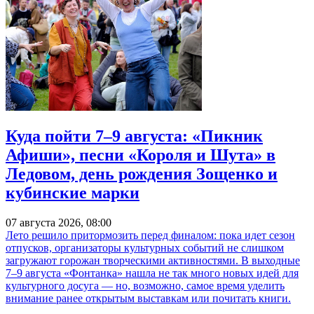
Куда пойти 7–9 августа: «Пикник
Афиши», песни «Короля и Шута» в
Ледовом, день рождения Зощенко и
кубинские марки
07 августа 2026, 08:00
Лето решило притормозить перед финалом: пока идет сезон
отпусков, организаторы культурных событий не слишком
загружают горожан творческими активностями. В выходные
7–9 августа «Фонтанка» нашла не так много новых идей для
культурного досуга — но, возможно, самое время уделить
внимание ранее открытым выставкам или почитать книги.