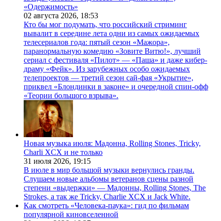
«Одержимость»
02 августа 2026,
18:53
Кто бы мог подумать, что российский стриминг
вывалит в середине лета одни из самых ожидаемых
телесериалов года: пятый сезон «Мажора»,
паранормальную комедию «Зовите Витю!», лучший
сериал с фестиваля «Пилот» — «Паша» и даже кибер-
драму «Фейк». Из зарубежных особо ожидаемых
телепроектов — третий сезон сай-фая «Укрытие»,
приквел «Блондинки в законе» и очередной спин-офф
«Теории большого взрыва».
Новая музыка июля: Мадонна, Rolling Stones, Tricky,
Charli XCX и не только
31 июля 2026,
19:15
В июле в мир большой музыки вернулись гранды.
Слушаем новые альбомы ветеранов сцены разной
степени «выдержки» — Мадонны, Rolling Stones, The
Strokes, а так же Tricky, Charlie XCX и Jack White.
Как смотреть «Человека-паука»: гид по фильмам
популярной киновселенной