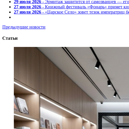
29 июля 2026
- Эрмитаж защитится от самозванцев — ег
27 июля 2026
- Книжный фестиваль «Фонарь» примет кни
27 июля 2026
- «Царское Село» зовет тезок императриц 
Предыдущие новости
Статьи