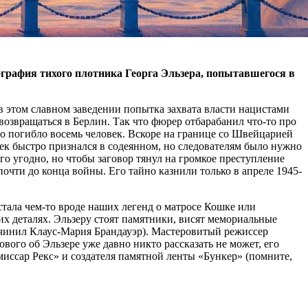
ография тихого плотника Георга Эльзера, попытавшегося в
 этом славном заведении попытка захвата власти нацистами
 возвращаться в Берлин. Так что фюрер отбарабанил что-то про
ого погибло восемь человек. Вскоре на границе со Швейцарией
ек быстро признался в содеянном, но следователям было нужно
го угодно, но чтобы заговор тянул на громкое преступление
очти до конца войны. Его тайно казнили только в апреле 1945-
тала чем-то вроде наших легенд о матросе Кошке или
их деталях. Эльзеру стоят памятники, висят мемориальные
очинил Клаус-Мария Брандауэр). Мастеровитый режиссер
вого об Эльзере уже давно никто рассказать не может, его
миссар Рекс» и создателя памятной ленты «Бункер» (помните,