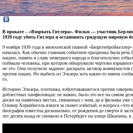
В прокате – «Взорвать Гитлера». Фильм — участник Берлин
1939 году убить Гитлера и остановить грядущую мировую б
9 ноября 1939 года в мюнхенской пивной «Бюргенбройкеллер»
началась. Как обычно главным событием праздника была речь Ги
нацию, память и славу немецкого народа и благополучно отбыл
поймали человека, при котором обнаружили чертежи взрывного
не это. Они получили задание: раскрыть заговор коммунистов (
против нации. Но выбить из Эльзера хоть какие-то имена сообщ
го.
Историю Эльзера, плотника, взбунтовавшегося против озверевш
доблестных панфиловцах: не важно, было это все на самом дел
доски на памятных местах, связанных с ним, да и фильмы уже
Оливер Хиршбигель взялся за сюжет избитый, и вопроса «что вд
биография известна досконально, от рождения до смерти в зас
лет десять назад ее снимали в Петербурге на улице Шкапина, в