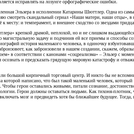
вляется исправлять на лозунге орфографические ошибки.
юбленная Эльзера в исполнении Катарины Шюттлер. Одна из сам
ю смотреть скандальный сериал «Наши матери, наши отцы», в к
сё к месту: и темперамент, и внешнее сходство со звездами тридц
 Гитлера» крепкой драмой, неплохой, но и не слишком выдающей
 магистральную задачу и подчинив ей все приемы и способы соз
иографий история маленького человека, в одиночку взбунтовавш
забронзовеет, как забронзовели в нашем создании, скажем, обра
ем» в соответствии с канонами «соцреализма» – Эльзер с момент
ел осознать и предсказать грядущую мировую катастрофу и отваж
ли большой кирпичный торговый центр. И никто бы не вспомнил
на которой написано, что был такой маленький человек, который
. Чтобы герои оставались живыми, питали сознание, достоинство,
еологии. Герои должны оставаться людьми. Как тихоня-плотник,
 включать мозг и предвидеть хотя бы ближайшее будущее. Тогда