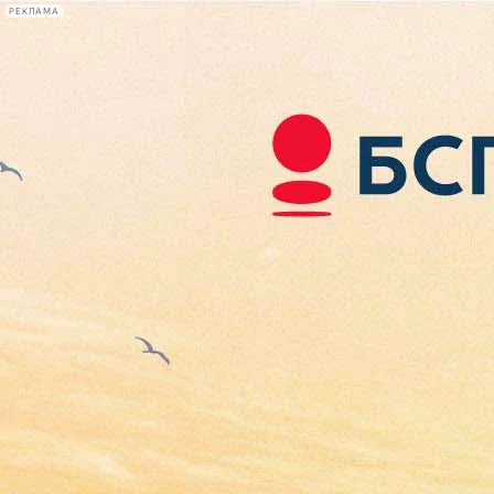
РЕКЛАМА
Афиша Plus
#телегид
Фонтанка.ру
Сегодня:
2026.08.07
09:58
Афиша Plus
кино
спектакли
выставки
концерты
лекции
книги
афиша плюс
новости
+