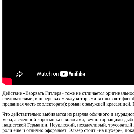
Действие «Взорвать Гитлера» тоже не отличается оригинальнос
следователями, в перерывах между которыми всплывают флешб
преданная часть ее электората); роман с замужней красавицей. 
Что действительно выбивается из разряда обычного и заурядног
меча, а смешной коротышка с волосами, вечно торчащими дыбом
нацистской Германии. Неуклюжий, незадачливый, трусоватый в
роли еще и отлично оформляет: Эльзер стоит «на шухере», пок