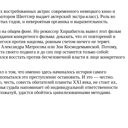
ых востребованных актрис современного немецкого кино и
отором Шюттлер выдает актерский экстра-класс). Роль во
атых годов, и невероятная органика и выразительность.
ся на общем фоне. Но режиссер Хиршбигель вывел этот фильм
дания конкретного фильма: доказать, что от повторений и
егося против нацизма, ровным счетом ничего не теряет.
зы Александра Матросова или Зои Космодемьянской. Потому,
а своего подвига и до сих пор останется только собой:
ился восстать против бесчеловечной власти в лице конкретного
 о том, что именно здесь начиналось история самого
 попытался это преступление остановить. И это — честно.
 честь, совесть обитателей планеты XXI века, не стоит их,
 чья судьба напоминает об индивидуальной ответственности
, пожалуй, удастся обойтись цивилизованными методами.