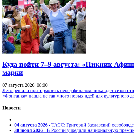
Куда пойти 7–9 августа: «Пикник Афиш
марки
07 августа 2026, 08:00
Лето решило притормозить перед финалом: пока идет сезон от
«Фонтанка» нашла не так много новых идей для культурного д
Новости
04 августа 2026
- ТАСС: Григорий Заславский освобожд
30 июля 2026
- В России учредили национальную премию