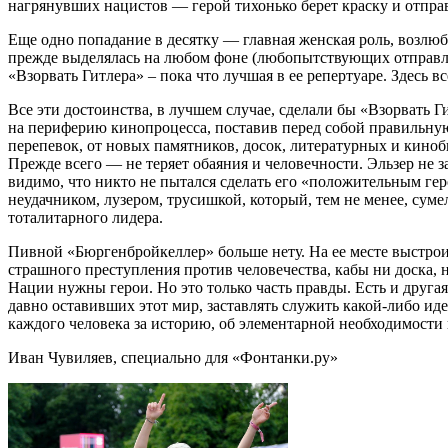
нагрянувших нацистов — герой тихонько берет краску и отпра
Еще одно попадание в десятку — главная женская роль, возл
прежде выделялась на любом фоне (любопытствующих отправля
«Взорвать Гитлера» – пока что лучшая в ее репертуаре. Здесь в
Все эти достоинства, в лучшем случае, сделали бы «Взорвать
на периферию кинопроцесса, поставив перед собой правильную
перепевок, от новых памятников, досок, литературных и киноб
Прежде всего — не теряет обаяния и человечности. Эльзер не 
видимо, что никто не пытался сделать его «положительным геро
неудачником, лузером, трусишкой, который, тем не менее, сум
тоталитарного лидера.
Пивной «Бюргенбройкеллер» больше нету. На ее месте выстрои
страшного преступления против человечества, кабы ни доска, 
Нации нужны герои. Но это только часть правды. Есть и другая
давно оставивших этот мир, заставлять служить какой-либо ид
каждого человека за историю, об элементарной необходимости
Иван Чувиляев, специально для «Фонтанки.ру»