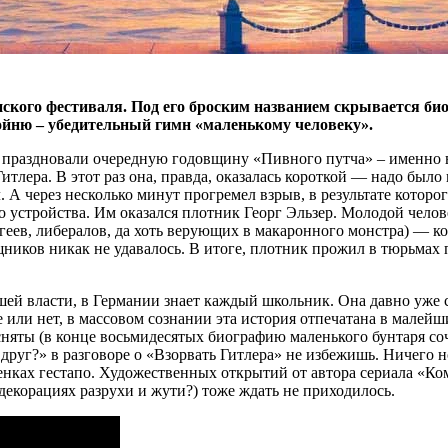
ского фестиваля. Под его броским названием скрывается би
ойню – убедительный гимн «маленькому человеку».
 праздновали очередную годовщину «Пивного путча» – именно в
тлера. В этот раз она, правда, оказалась короткой — надо было
. А через несколько минут прогремел взрыв, в результате котор
 устройства. Им оказался плотник Георг Эльзер. Молодой челов
геев, либералов, да хоть верующих в макаронного монстра) — ко
ников никак не удавалось. В итоге, плотник прожил в тюрьмах п
ей власти, в Германии знает каждый школьник. Она давно уже с
е или нет, в массовом сознании эта история отпечатана в малейш
 сняты (в конце восьмидесятых биографию маленького бунтаря с
руг?» в разговоре о «Взорвать Гитлера» не избежишь. Ничего но
тенках гестапо. Художественных открытий от автора сериала «Ко
 декорациях разрухи и жути?) тоже ждать не приходилось.