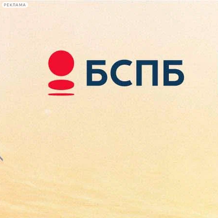
РЕКЛАМА
Афиша Plus
#телегид
Фонтанка.ру
Сегодня:
2026.08.09
04:04
Афиша Plus
кино
спектакли
выставки
концерты
лекции
книги
афиша плюс
новости
+