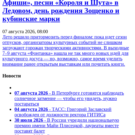
Афиши», песни «Короля и Шута» в
Ледовом, день рождения Зощенко и
кубинские марки
07 августа 2026, 08:00
Лето решило притормозить перед финалом: пока идет сезон
отпусков, организаторы культурных событий не слишком
загружают горожан творческими активностями. В выходные
7–9 августа «Фонтанка» нашла не так много новых идей для
культурного досуга — но, возможно, самое время уделить
внимание ранее открытым выставкам или почитать книги.
Новости
07 августа 2026
- В Петербурге готовятся наблюдать
солнечное затмение — чтобы его увидеть, нужно
постараться
04 августа 2026
- ТАСС: Григорий Заславский
освобожден от должности ректора ГИТИСа
30 июля 2026
- В России учредили национальную
премию имени Майи Плисецкой, лауреаты вместе
поставят балет