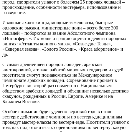
пород, где зрители узнают о болеечем 25 породах лошадей –
происхождение, особенности экстерьера, использование и
разведение.
Изящные ахалтекинцы, мощные тяжеловозы, быстрые
орловские рысаки, миниатюрные пони – всего более 300
лошадей – поборются за звание Абсолютного чемпиона
«Иппосферы». Их мощь и грацию оценят в девяти породных
рингах: «Атланты конного мира», «Созвездие Терца»,
«Северная звезда», «Золото России», «Краса аборигенов» и
др.
С самой древнейшей породой лошадей, арабской
чистокровной, а также работой мировых хендлеров и судей
посетители смогут познакомиться на Международном
чемпионате арабских лошадей. Соревнование пройдет в
Петербурге во второй раз совместно с Национальным
обществом арабских лошадей и объединит несколько десятков
скакунов, рожденных в России, Европе, Америке и на
Ближнем Востоке.
Особое внимание будет уделено верховой езде в стиле
вестерн: действующие чемпионы по вестерн-дисциплинам
проведут мастер-классы по вестерн-езде. Посетители узнают о
том, как подготовиться к соревнованиям по вестерну: какую