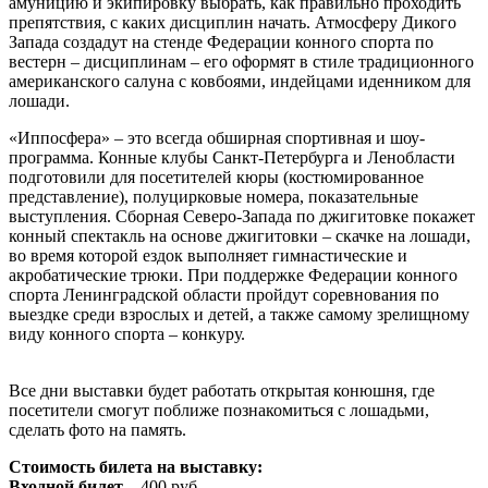
амуницию и экипировку выбрать, как правильно проходить
препятствия, с каких дисциплин начать. Атмосферу Дикого
Запада создадут на стенде Федерации конного спорта по
вестерн – дисциплинам – его оформят в стиле традиционного
американского салуна с ковбоями, индейцами иденником для
лошади.
«Иппосфера» – это всегда обширная спортивная и шоу-
программа. Конные клубы Санкт-Петербурга и Ленобласти
подготовили для посетителей кюры (костюмированное
представление), полуцирковые номера, показательные
выступления. Сборная Северо-Запада по джигитовке покажет
конный спектакль на основе джигитовки – скачке на лошади,
во время которой ездок выполняет гимнастические и
акробатические трюки. При поддержке Федерации конного
спорта Ленинградской области пройдут соревнования по
выездке среди взрослых и детей, а также самому зрелищному
виду конного спорта – конкуру.
Все дни выставки будет работать открытая конюшня, где
посетители смогут поближе познакомиться с лошадьми,
сделать фото на память.
Стоимость билета на выставку:
Входной билет
– 400 руб.