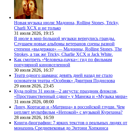
Новая музыка июля: Мадонна, Rolling Stones, Tricky,
Charli XCX и не только
31 июля 2026,
19:15
В июле в мир большой музыки вернулись гранды.
Слушаем новые альбомы ветеранов сцены разной
степени «выдержки» — Мадонны, Rolling Stones, The
Strokes, а так же Tricky, Charlie XCX и Jack White.
Как смотреть «Человека-паука»: гид по фильмам
популярной киновселенной
30 июля 2026,
16:37
Театр одного шамана: девять дней назад не стало
основателя театра «Особняк» Дмитрия Поднозова
29 июля 2026,
23:45
Куда пойти 31 июля—2 августа: праздник флоксов,
«Пространственный сдвиг» у Манежа и «Музыка мира»
31 июля 2026,
08:00
Линч, Кортасар и «Матрица» в российской глуши. Чем
цепляет мультфильм «Непокой» с музыкой Курехина?
28 июля 2026,
16:59
Книги-биографии: 7 ярких текстов о реальных людях от
монахинь Средневековья до Энтони Хопкинса