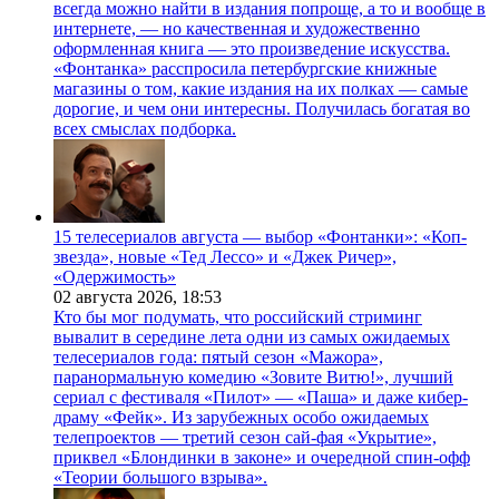
всегда можно найти в издания попроще, а то и вообще в
интернете, — но качественная и художественно
оформленная книга — это произведение искусства.
«Фонтанка» расспросила петербургские книжные
магазины о том, какие издания на их полках — самые
дорогие, и чем они интересны. Получилась богатая во
всех смыслах подборка.
15 телесериалов августа — выбор «Фонтанки»: «Коп-
звезда», новые «Тед Лессо» и «Джек Ричер»,
«Одержимость»
02 августа 2026,
18:53
Кто бы мог подумать, что российский стриминг
вывалит в середине лета одни из самых ожидаемых
телесериалов года: пятый сезон «Мажора»,
паранормальную комедию «Зовите Витю!», лучший
сериал с фестиваля «Пилот» — «Паша» и даже кибер-
драму «Фейк». Из зарубежных особо ожидаемых
телепроектов — третий сезон сай-фая «Укрытие»,
приквел «Блондинки в законе» и очередной спин-офф
«Теории большого взрыва».