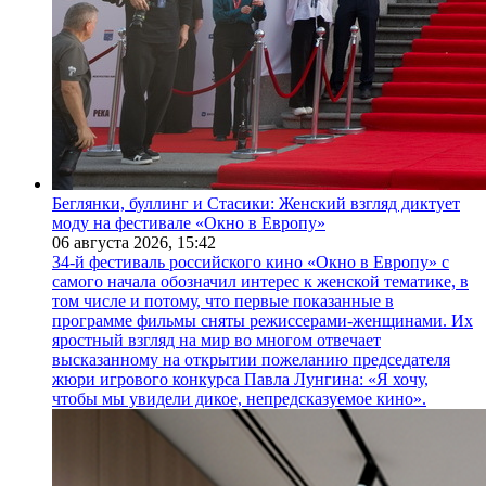
Беглянки, буллинг и Стасики: Женский взгляд диктует
моду на фестивале «Окно в Европу»
06 августа 2026,
15:42
34-й фестиваль российского кино «Окно в Европу» с
самого начала обозначил интерес к женской тематике, в
том числе и потому, что первые показанные в
программе фильмы сняты режиссерами-женщинами. Их
яростный взгляд на мир во многом отвечает
высказанному на открытии пожеланию председателя
жюри игрового конкурса Павла Лунгина: «Я хочу,
чтобы мы увидели дикое, непредсказуемое кино».