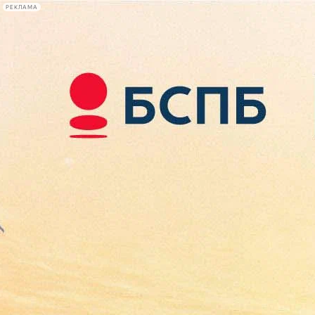
РЕКЛАМА
Афиша Plus
#телегид
Фонтанка.ру
Сегодня:
2026.08.07
08:22
Афиша Plus
кино
спектакли
выставки
концерты
лекции
книги
афиша плюс
новости
+