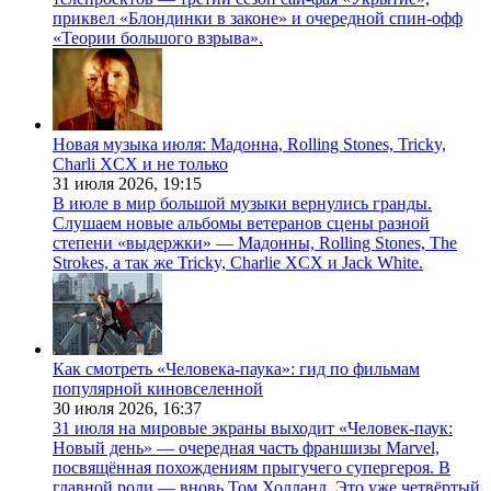
приквел «Блондинки в законе» и очередной спин-офф
«Теории большого взрыва».
Новая музыка июля: Мадонна, Rolling Stones, Tricky,
Charli XCX и не только
31 июля 2026,
19:15
В июле в мир большой музыки вернулись гранды.
Слушаем новые альбомы ветеранов сцены разной
степени «выдержки» — Мадонны, Rolling Stones, The
Strokes, а так же Tricky, Charlie XCX и Jack White.
Как смотреть «Человека-паука»: гид по фильмам
популярной киновселенной
30 июля 2026,
16:37
31 июля на мировые экраны выходит «Человек-паук:
Новый день» — очередная часть франшизы Marvel,
посвящённая похождениям прыгучего супергероя. В
главной роли — вновь Том Холланд. Это уже четвёртый