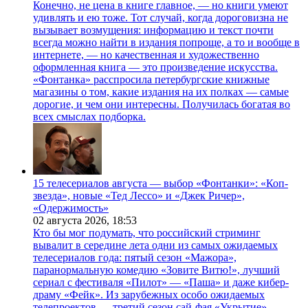
Конечно, не цена в книге главное, — но книги умеют
удивлять и ею тоже. Тот случай, когда дороговизна не
вызывает возмущения: информацию и текст почти
всегда можно найти в издания попроще, а то и вообще в
интернете, — но качественная и художественно
оформленная книга — это произведение искусства.
«Фонтанка» расспросила петербургские книжные
магазины о том, какие издания на их полках — самые
дорогие, и чем они интересны. Получилась богатая во
всех смыслах подборка.
15 телесериалов августа — выбор «Фонтанки»: «Коп-
звезда», новые «Тед Лессо» и «Джек Ричер»,
«Одержимость»
02 августа 2026,
18:53
Кто бы мог подумать, что российский стриминг
вывалит в середине лета одни из самых ожидаемых
телесериалов года: пятый сезон «Мажора»,
паранормальную комедию «Зовите Витю!», лучший
сериал с фестиваля «Пилот» — «Паша» и даже кибер-
драму «Фейк». Из зарубежных особо ожидаемых
телепроектов — третий сезон сай-фая «Укрытие»,