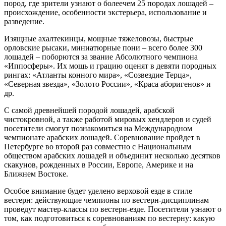
пород, где зрители узнают о болеечем 25 породах лошадей –
происхождение, особенности экстерьера, использование и
разведение.
Изящные ахалтекинцы, мощные тяжеловозы, быстрые
орловские рысаки, миниатюрные пони – всего более 300
лошадей – поборются за звание Абсолютного чемпиона
«Иппосферы». Их мощь и грацию оценят в девяти породных
рингах: «Атланты конного мира», «Созвездие Терца»,
«Северная звезда», «Золото России», «Краса аборигенов» и
др.
С самой древнейшей породой лошадей, арабской
чистокровной, а также работой мировых хендлеров и судей
посетители смогут познакомиться на Международном
чемпионате арабских лошадей. Соревнование пройдет в
Петербурге во второй раз совместно с Национальным
обществом арабских лошадей и объединит несколько десятков
скакунов, рожденных в России, Европе, Америке и на
Ближнем Востоке.
Особое внимание будет уделено верховой езде в стиле
вестерн: действующие чемпионы по вестерн-дисциплинам
проведут мастер-классы по вестерн-езде. Посетители узнают о
том, как подготовиться к соревнованиям по вестерну: какую