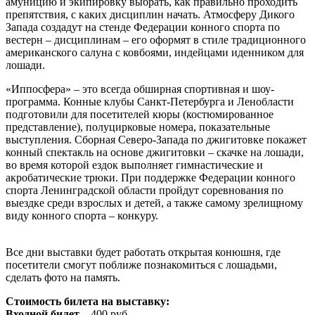
амуницию и экипировку выбрать, как правильно проходить
препятствия, с каких дисциплин начать. Атмосферу Дикого
Запада создадут на стенде Федерации конного спорта по
вестерн – дисциплинам – его оформят в стиле традиционного
американского салуна с ковбоями, индейцами иденником для
лошади.
«Иппосфера» – это всегда обширная спортивная и шоу-
программа. Конные клубы Санкт-Петербурга и Ленобласти
подготовили для посетителей кюры (костюмированное
представление), полуцирковые номера, показательные
выступления. Сборная Северо-Запада по джигитовке покажет
конный спектакль на основе джигитовки – скачке на лошади,
во время которой ездок выполняет гимнастические и
акробатические трюки. При поддержке Федерации конного
спорта Ленинградской области пройдут соревнования по
выездке среди взрослых и детей, а также самому зрелищному
виду конного спорта – конкуру.
Все дни выставки будет работать открытая конюшня, где
посетители смогут поближе познакомиться с лошадьми,
сделать фото на память.
Стоимость билета на выставку:
Входной билет
– 400 руб.