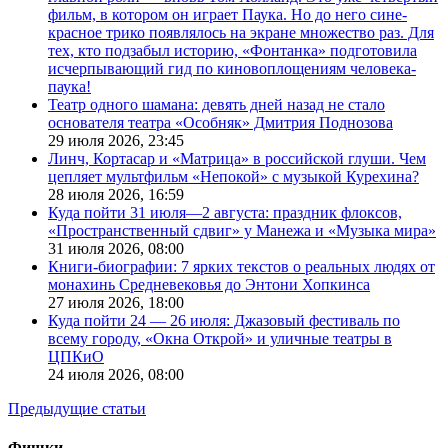
фильм, в котором он играет Паука. Но до него сине-
красное трико появлялось на экране множество раз. Для
тех, кто подзабыл историю, «Фонтанка» подготовила
исчерпывающий гид по киновоплощениям человека-
паука!
Театр одного шамана: девять дней назад не стало
основателя театра «Особняк» Дмитрия Поднозова
29 июля 2026,
23:45
Линч, Кортасар и «Матрица» в российской глуши. Чем
цепляет мультфильм «Непокой» с музыкой Курехина?
28 июля 2026,
16:59
Куда пойти 31 июля—2 августа: праздник флоксов,
«Пространственный сдвиг» у Манежа и «Музыка мира»
31 июля 2026,
08:00
Книги-биографии: 7 ярких текстов о реальных людях от
монахинь Средневековья до Энтони Хопкинса
27 июля 2026,
18:00
Куда пойти 24 — 26 июля: Джазовый фестиваль по
всему городу, «Окна Открой» и уличные театры в
ЦПКиО
24 июля 2026,
08:00
Предыдущие статьи
Фишки