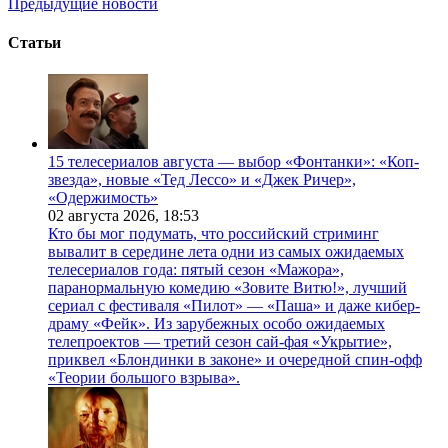
Предыдущие новости
Статьи
15 телесериалов августа — выбор «Фонтанки»: «Коп-
звезда», новые «Тед Лессо» и «Джек Ричер»,
«Одержимость»
02 августа 2026,
18:53
Кто бы мог подумать, что российский стриминг
вывалит в середине лета одни из самых ожидаемых
телесериалов года: пятый сезон «Мажора»,
паранормальную комедию «Зовите Витю!», лучший
сериал с фестиваля «Пилот» — «Паша» и даже кибер-
драму «Фейк». Из зарубежных особо ожидаемых
телепроектов — третий сезон сай-фая «Укрытие»,
приквел «Блондинки в законе» и очередной спин-офф
«Теории большого взрыва».