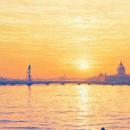
В Музее городской
скульптуры покажут
ретроспективу Остроумовой-
Лебедевой
20 апреля 2016,
13:46
Версия для печати
22 апреля в Выставочном зале Музея городской скульптуры
открывается выставка "Посвящение городу", приуроченная к
145-летию одной из выдающихся художниц конца 19-го –
первой половины 20 века Анны Остроумовой-Лебедевой,
которая вошла в историю русского изобразительного
искусства как вдохновенный певец Санкт-Петербурга.
Тема великого города является доминирующей в творчестве