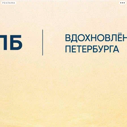
РЕКЛАМА
Афиша Plus
#телегид
Фонтанка.ру
Сегодня:
2026.08.07
06:39
Афиша Plus
кино
спектакли
выставки
концерты
лекции
книги
афиша плюс
новости
+