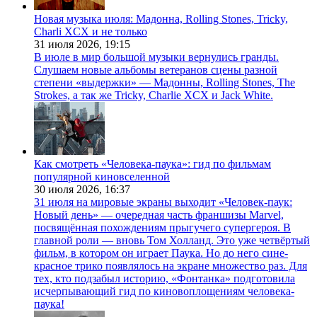
Новая музыка июля: Мадонна, Rolling Stones, Tricky,
Charli XCX и не только
31 июля 2026,
19:15
В июле в мир большой музыки вернулись гранды.
Слушаем новые альбомы ветеранов сцены разной
степени «выдержки» — Мадонны, Rolling Stones, The
Strokes, а так же Tricky, Charlie XCX и Jack White.
Как смотреть «Человека-паука»: гид по фильмам
популярной киновселенной
30 июля 2026,
16:37
31 июля на мировые экраны выходит «Человек-паук:
Новый день» — очередная часть франшизы Marvel,
посвящённая похождениям прыгучего супергероя. В
главной роли — вновь Том Холланд. Это уже четвёртый
фильм, в котором он играет Паука. Но до него сине-
красное трико появлялось на экране множество раз. Для
тех, кто подзабыл историю, «Фонтанка» подготовила
исчерпывающий гид по киновоплощениям человека-
паука!