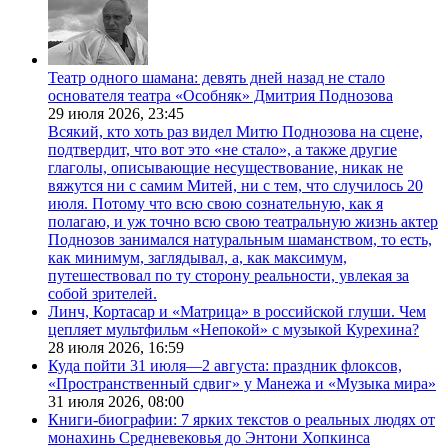
Театр одного шамана: девять дней назад не стало
основателя театра «Особняк» Дмитрия Поднозова
29 июля 2026,
23:45
Всякий, кто хоть раз видел Митю Поднозова на сцене,
подтвердит, что вот это «не стало», а также другие
глаголы, описывающие несуществование, никак не
вяжутся ни с самим Митей, ни с тем, что случилось 20
июля. Потому что всю свою сознательную, как я
полагаю, и уж точно всю свою театральную жизнь актер
Поднозов занимался натуральным шаманством, то есть,
как минимум, заглядывал, а, как максимум,
путешествовал по ту сторону реальности, увлекая за
собой зрителей.
Линч, Кортасар и «Матрица» в российской глуши. Чем
цепляет мультфильм «Непокой» с музыкой Курехина?
28 июля 2026,
16:59
Куда пойти 31 июля—2 августа: праздник флоксов,
«Пространственный сдвиг» у Манежа и «Музыка мира»
31 июля 2026,
08:00
Книги-биографии: 7 ярких текстов о реальных людях от
монахинь Средневековья до Энтони Хопкинса