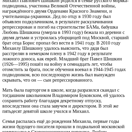
Михаил Павлович Шишкин родился в семье русского моряка-
подводника, участника Великой Отечественной войны,
награждённого двумя Орденами Красного Знамени, и
учительницы-украинки. Дед по отцу в 1930 году был
объявлен подкулачником, в результате раскулачивания
репрессирован и погиб на строительстве БАМа, бабушка
Любовь Шишкина (умерла в 1993 году) бежала из деревни с
двумя детьми и устроилась уборщицей под Москвой, старший
брат отца Борис пропал без вести в 1941 году. В 2010 году
Михаилу Шишкину удалось выяснить, что дядя был
расстрелян в немецком плену в 1942 году в результате
ложного доноса, как еврей. Младший брат Павел Шишкин
(1926—1995) пошёл на войну в семнадцать лет, чтобы
отомстить за брата, после обучения воевал в 1944-1945 годах
подводником, всю последующую жизнь был вынужден
скрывать, что он — сын репрессированного.
Мать была парторгом в школе, когда разразился скандал с
тогдашним школьником Владимиром Буковским, ей удалось
сохранить работу благодаря декретному отпуску,
впоследствии она стала завучем и директором. В этой же
пятьдесят девятой школе учился и Михаил.
Семья распалась ещё до рождения Михаила, первые годы
жизни будущего писателя прошли в подвальной московской
коммуналке в Староконюшенном переулке. Любовь