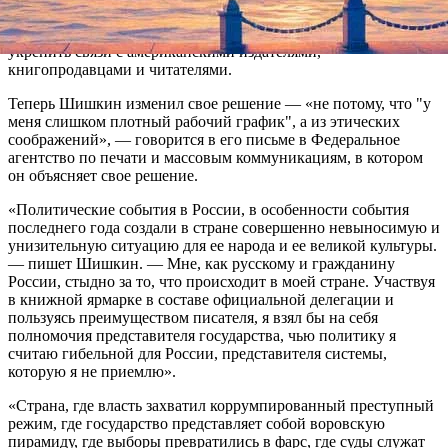
отмечает, что первоначально писатель принял приглашение на
BookExpo America, участие в которой помогло бы ему
укрепить связи с американскими издателями,
книгопродавцами и читателями.
Теперь Шишкин изменил свое решение — «не потому, что "у
меня слишком плотный рабочий график", а из этических
соображений», — говорится в его письме в Федеральное
агентство по печати и массовым коммуникациям, в котором
он объясняет свое решение.
«Политические события в России, в особенности события
последнего года создали в стране совершенно невыносимую и
унизительную ситуацию для ее народа и ее великой культуры.
— пишет Шишкин. — Мне, как русскому и гражданину
России, стыдно за то, что происходит в моей стране. Участвуя
в книжной ярмарке в составе официальной делегации и
пользуясь преимуществом писателя, я взял бы на себя
полномочия представителя государства, чью политику я
считаю гибельной для России, представителя системы,
которую я не приемлю».
«Страна, где власть захватил коррумпированный преступный
режим, где государство представляет собой воровскую
пирамиду, где выборы превратились в фарс, где суды служат