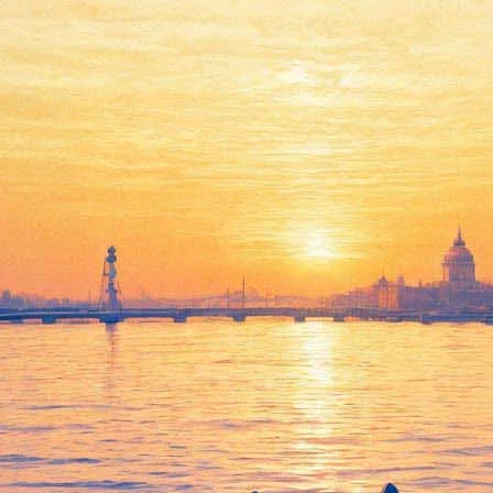
Писатель Михаил Шишкин
отказался представлять
Россию, где восторжествовал
«преступный режим»
08 марта 2013,
08:40
Версия для печати
Российский писатель Михаил Шишкин отказался
представлять Россию на международной книжной ярмарке
BookExpo America в Нью-Йорке, поскольку он не желает быть
голосом «страны, где власть захватил коррумпированный
преступный режим, а государство представляет собой
воровскую пирамиду».
Слова Шишкина приводит газета The Guardian, которая также