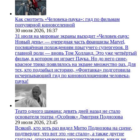
Как смотреть «Человека-паука»: гид по фильмам
популярной киновселенной
30 июля 2026,
16:37
31 июля на мировые экраны выходит «Человек-паук:
Новый день» — очередная часть франшизы Marvel,
посвящённая похождениям прыгучего супергероя. В
главной роли — вновь Том Холланд. Это уже четвёртый
фильм, в котором он играет Паука. Но до него сине-
красное трико появлялось на экране множество раз. Для
тех, кто подзабыл историю, «Фонтанка» подготовила
исчерпывающий гид по киновоплощениям человека-
паука!
Театр одного шамана: девять дней назад не стало
основателя театра «Особняк» Дмитрия Поднозова
29 июля 2026,
23:45
Всякий, кто хоть раз видел Митю Поднозова на сцене,
подтвердит, что вот это «не стало», а также другие
глаголы, описывающие несуществование, никак не