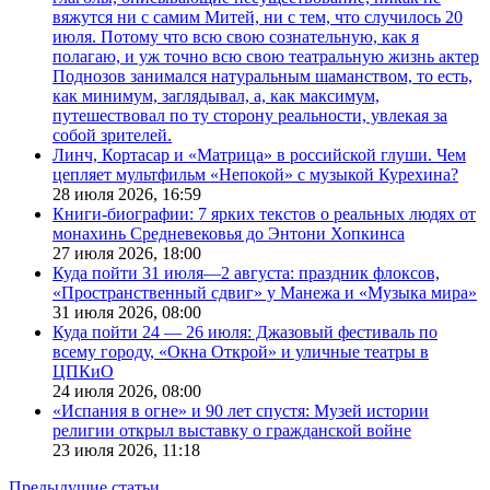
вяжутся ни с самим Митей, ни с тем, что случилось 20
июля. Потому что всю свою сознательную, как я
полагаю, и уж точно всю свою театральную жизнь актер
Поднозов занимался натуральным шаманством, то есть,
как минимум, заглядывал, а, как максимум,
путешествовал по ту сторону реальности, увлекая за
собой зрителей.
Линч, Кортасар и «Матрица» в российской глуши. Чем
цепляет мультфильм «Непокой» с музыкой Курехина?
28 июля 2026,
16:59
Книги-биографии: 7 ярких текстов о реальных людях от
монахинь Средневековья до Энтони Хопкинса
27 июля 2026,
18:00
Куда пойти 31 июля—2 августа: праздник флоксов,
«Пространственный сдвиг» у Манежа и «Музыка мира»
31 июля 2026,
08:00
Куда пойти 24 — 26 июля: Джазовый фестиваль по
всему городу, «Окна Открой» и уличные театры в
ЦПКиО
24 июля 2026,
08:00
«Испания в огне» и 90 лет спустя: Музей истории
религии открыл выставку о гражданской войне
23 июля 2026,
11:18
Предыдущие статьи