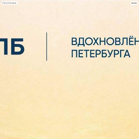
РЕКЛАМА
Афиша Plus
#телегид
Фонтанка.ру
Сегодня:
2026.08.07
02:04
Афиша Plus
кино
спектакли
выставки
концерты
лекции
книги
афиша плюс
новости
+