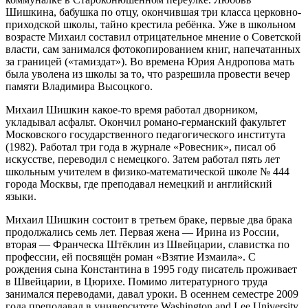
Шишкина, бабушка по отцу, окончившая три класса церковно-
приходской школы, тайно крестила ребёнка. Уже в школьном
возрасте Михаил составил отрицательное мнение о Советской
власти, сам занимался фотокопированием книг, напечатанных
за границей («тамиздат»). Во времена Юрия Андропова мать
была уволена из школы за то, что разрешила провести вечер
памяти Владимира Высоцкого.
Михаил Шишкин какое-то время работал дворником,
укладывал асфальт. Окончил романо-германский факультет
Московского государственного педагогического института
(1982). Работал три года в журнале «Ровесник», писал об
искусстве, переводил с немецкого. Затем работал пять лет
школьным учителем в физико-математической школе № 444
города Москвы, где преподавал немецкий и английский
языки.
Михаил Шишкин состоит в третьем браке, первые два брака
продолжались семь лет. Первая жена — Ирина из России,
вторая — Франческа Штёклин из Швейцарии, славистка по
профессии, ей посвящён роман «Взятие Измаила». С
рождения сына Константина в 1995 году писатель проживает
в Швейцарии, в Цюрихе. Помимо литературного труда
занимался переводами, давал уроки. В осеннем семестре 2009
года преподавал в университете Washington and Lee University