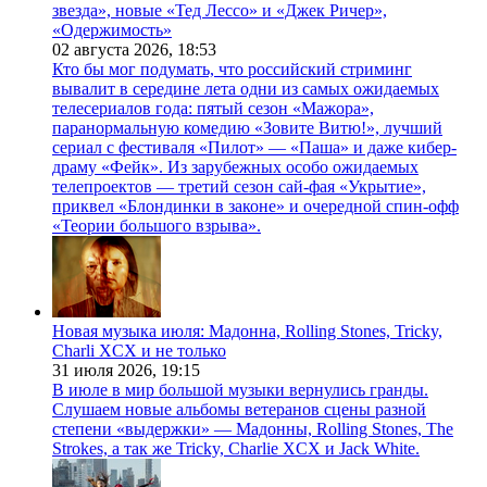
звезда», новые «Тед Лессо» и «Джек Ричер»,
«Одержимость»
02 августа 2026,
18:53
Кто бы мог подумать, что российский стриминг
вывалит в середине лета одни из самых ожидаемых
телесериалов года: пятый сезон «Мажора»,
паранормальную комедию «Зовите Витю!», лучший
сериал с фестиваля «Пилот» — «Паша» и даже кибер-
драму «Фейк». Из зарубежных особо ожидаемых
телепроектов — третий сезон сай-фая «Укрытие»,
приквел «Блондинки в законе» и очередной спин-офф
«Теории большого взрыва».
Новая музыка июля: Мадонна, Rolling Stones, Tricky,
Charli XCX и не только
31 июля 2026,
19:15
В июле в мир большой музыки вернулись гранды.
Слушаем новые альбомы ветеранов сцены разной
степени «выдержки» — Мадонны, Rolling Stones, The
Strokes, а так же Tricky, Charlie XCX и Jack White.