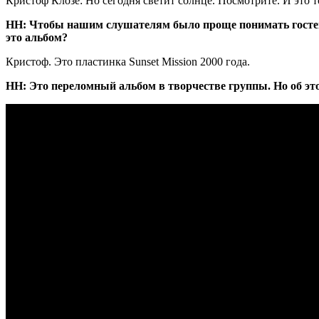
Кристоф Клозе: Но сегодня светит солнце. Посмотрите. И это т
НН: Чтобы нашим слушателям было проще понимать гостей, 
это альбом?
Кристоф. Это пластинка Sunset Mission 2000 года.
НН: Это переломный альбом в творчестве группы. Но об это