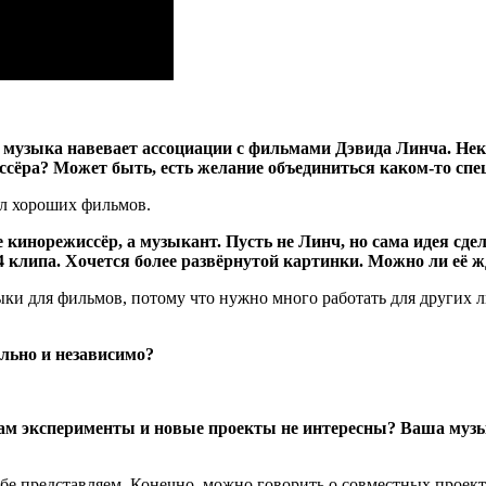
а музыка навевает ассоциации с фильмами Дэвида Линча. Не
ссёра? Может быть, есть желание объединиться каком-то сп
ал хороших фильмов.
е кинорежиссёр, а музыкант. Пусть не Линч, но сама идея сд
4 клипа. Хочется более развёрнутой картинки. Можно ли её 
ыки для фильмов, потому что нужно много работать для других 
льно и независимо?
 вам эксперименты и новые проекты не интересны? Ваша музы
 представляем. Конечно, можно говорить о совместных проектах