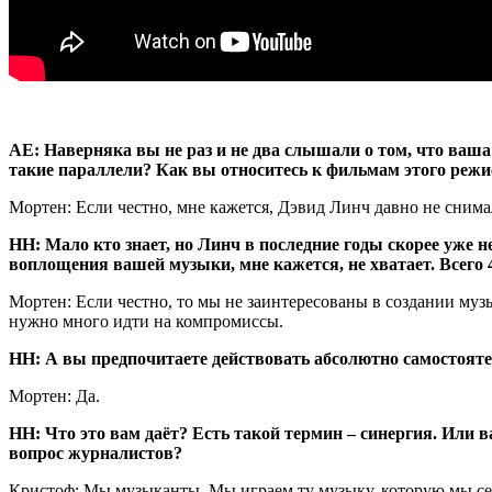
АЕ: Наверняка вы не раз и не два слышали о том, что ваш
такие параллели? Как вы относитесь к фильмам этого режи
Мортен: Если честно, мне кажется, Дэвид Линч давно не сним
НН: Мало кто знает, но Линч в последние годы скорее уже н
воплощения вашей музыки, мне кажется, не хватает. Всего 
Мортен: Если честно, то мы не заинтересованы в создании муз
нужно много идти на компромиссы.
НН: А вы предпочитаете действовать абсолютно самостояте
Мортен: Да.
НН: Что это вам даёт? Есть такой термин – синергия. Или
вопрос журналистов?
Кристоф: Мы музыканты. Мы играем ту музыку, которую мы себе