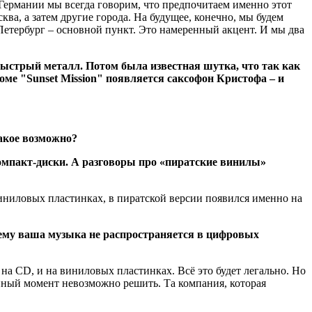
В Германии мы всегда говорим, что предпочитаем именно этот
ква, а затем другие города. На будущее, конечно, мы будем
 Петербург – основной пункт. Это намеренный акцент. И мы два
быстрый металл. Потом была известная шутка, что так как
боме "Sunset Mission" появляется саксофон Кристофа – и
такое возможно?
компакт-диски. А разговоры про «пиратские винилы»
 виниловых пластинках, в пиратской версии появился именно на
чему ваша музыка не распространяется в цифровых
 на CD, и на виниловых пластинках. Всё это будет легально. Но
анный момент невозможно решить. Та компания, которая