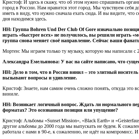
Кристоф: И здесь я скажу, что об этом нужно спрашивать орга
город в России. Нам нравится этот город. Мы чувствуем себя д
иметь в виду, что нужно сначала ехать сюда. И вы видите, что
дня находимся здесь.
НН: Группа Bohren Und Der Club Of Gore изначально позиц
играть «быстрее всех» не получилось, вы решили играть «ме
группа снова меняет своё направление. Сейчас ваши фанаты
Мортен: Мы играем только ту музыку, которую мы написали с 20
Александра Емельянова: У вас на сайте написано, что суще
НН: Дело в том, что в России винил – это элитный носите
вызывают вопросы и удивление.
Кристоф: Знаете, нам самим очень сложно понять, откуда это в
виниле.
НН: Возникает логичный вопрос. Ждать ли нормального пер
форматах? Это осознанная позиция или упущение?
Кристоф: Альбомы «Sunset Mission», «Black Earth» и «Geisterfa
другие альбомы до 2000 года мы выпускать не будем. К сожал
работала с нами в 90-е, к сожалению, не идёт на компромисс.