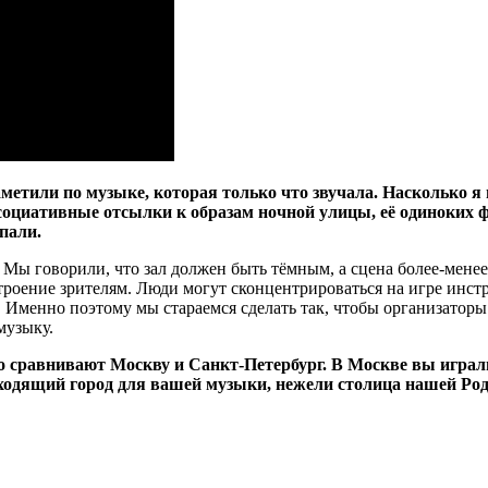
етили по музыке, которая только что звучала. Насколько я 
ссоциативные отсылки к образам ночной улицы, её одиноких
пали.
 Мы говорили, что зал должен быть тёмным, а сцена более-мене
троение зрителям. Люди могут сконцентрироваться на игре инст
е. Именно поэтому мы стараемся сделать так, чтобы организато
музыку.
то сравнивают Москву и Санкт-Петербург. В Москве вы играли
одходящий город для вашей музыки, нежели столица нашей Ро