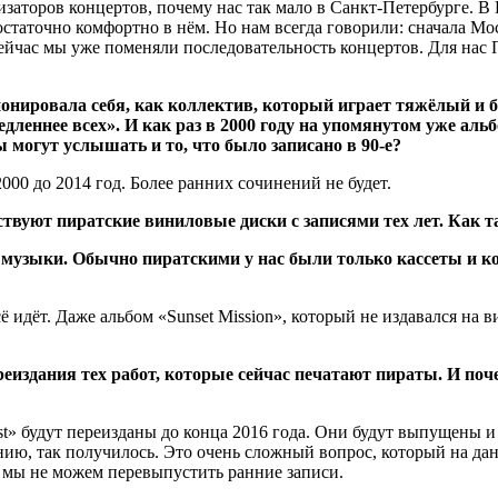
низаторов концертов, почему нас так мало в Санкт-Петербурге. 
остаточно комфортно в нём. Но нам всегда говорили: сначала Мос
 сейчас мы уже поменяли последовательность концертов. Для нас
ионировала себя, как коллектив, который играет тяжёлый и 
дленнее всех». И как раз в 2000 году на упомянутом уже аль
 могут услышать и то, что было записано в 90-е?
00 до 2014 год. Более ранних сочинений не будет.
ствуют пиратские виниловые диски с записями тех лет. Как 
ль музыки. Обычно пиратскими у нас были только кассеты и 
сё идёт. Даже альбом «Sunset Mission», который не издавался на
еиздания тех работ, которые сейчас печатают пираты. И по
ust» будут переизданы до конца 2016 года. Они будут выпущены и
ению, так получилось. Это очень сложный вопрос, который на д
 И мы не можем перевыпустить ранние записи.