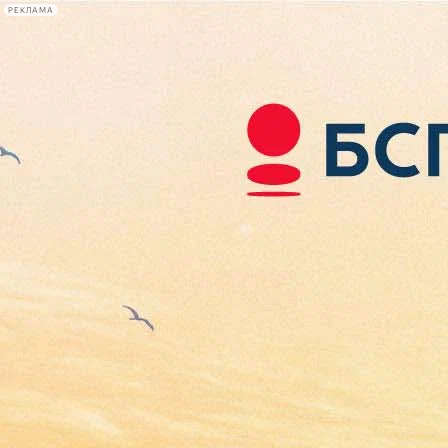
РЕКЛАМА
Афиша Plus
#телегид
Фонтанка.ру
Сегодня:
2026.08.06
13:45
Афиша Plus
кино
спектакли
выставки
концерты
лекции
книги
афиша плюс
новости
+