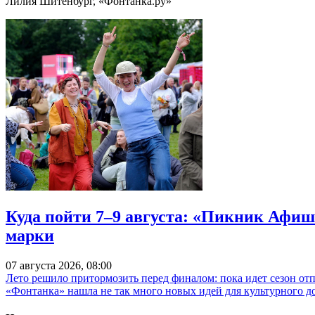
Лилия Шитенбург, «Фонтанка.ру»
Куда пойти 7–9 августа: «Пикник Афиш
марки
07 августа 2026, 08:00
Лето решило притормозить перед финалом: пока идет сезон от
«Фонтанка» нашла не так много новых идей для культурного д