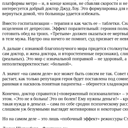
платформы метро – и, в конце концов, не сбавляя скорости и н
интересуется добрый доктор Джуд Лоу. Это формулировка для 
вернуться домой, что больницы удается избежать.
Вместо госпитализации – терапия и как часть ее – таблетки. 
исцеления от депрессии. Эффект поразительный: героиня полна 
готовить обед на троих. «Третьим» должен оказаться ее мертвы
в теле мужа. Наутро она ничего не помнит, суд признает ее не
А дальше с изнанкой благополучного мира придется столкнут
сам доктор, и жена доктора, и второстепенные персонажи), 
(реальных). Это мир с изначальной поправкой – не здоровый,
неполиткорректностью: «больной».
А значит «на самом деле» все может быть совсем не так. Сове
растает, как только репутация героя будет поставлена под сом
ранимая и насквозь понятная пациентка – обернется хладнокро
Конечно, доктор справится («поверженный психоаналитик» – эт
этом. «Это не я больна! Это он болен! Ему нужны деньги!» - к
такая нужда в деньгах – сама по себе сродни психическому расс
слишком уж безумными выглядят мотивировки и некоторые сю
Но на самом деле – это лишь «побочный эффект» режиссуры С