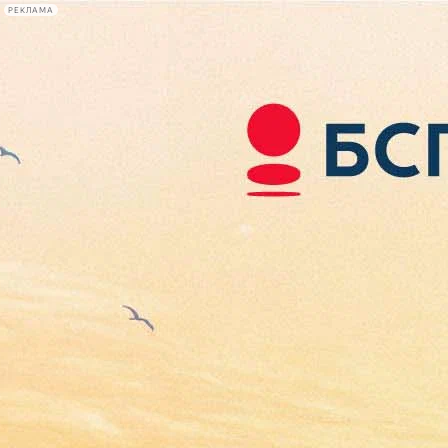
РЕКЛАМА
Афиша Plus
#телегид
Фонтанка.ру
Сегодня:
2026.08.08
17:16
Афиша Plus
кино
спектакли
выставки
концерты
лекции
книги
афиша плюс
новости
+