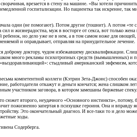
е сворачивая, врезается в стену на машине. «Вы хотели причини
немедленной госпитализации. Но пациентка так искренне, так м
Сначала одни (не помогают). Потом другие (тошнит). А потом «т
сил и жизнерадостна, муж в восторге от секса, вот только жена 
й ребенок, но дело уже не в нем, а в том самом ноже для овощей
вменяемой и оправдывает, отправляя на принудительное лечение.
ься доброму доктору, чудом избежавшему дисквалификации. Сли
слишком много рекламы психотропных средств (вымышленных) и 
 а «выздоравливающий»: стыдливый американский эвфемизм, кот
т весьма компетентной коллеги (Кэтрин Зета-Джонс) способен ок
нение, работодатели откажут и деньги кончатся; жена слишком ле
вным участником заговора, в котором замешаны биржевые спекул
о сюжет второго, неудачного «Основного инстинкта», потому, бы
ричит пожизненно запертая в психушке героиня. Она и вправду яс
тройству. Это окончательный диагноз. И все-таки то и дело может
жетные ходы.
тивена Содерберга.