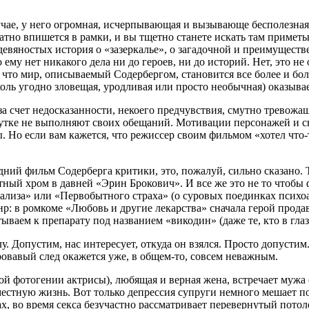
учае, у него огромная, исчерпывающая и вызывающе бесполезная
тно впишется в рамки, и вы тщетно станете искать там приметы 
вяностых история о «зазеркалье», о загадочной и преимуществе
 ему нет никакого дела ни до героев, ни до историй. Нет, это н
у, что мир, описываемый Содербергом, становится все более и 
сколь угодно зловещая, уродливая или просто необычная) оказыва
 счет недосказанности, некоего предчувствия, смутно тревожащ
тутке не выполняют своих обещаний. Мотивации персонажей и с
 Но если вам кажется, что режиссер своим фильмом «хотел что-т
ний фильм Содерберга критики, это, пожалуй, сильно сказано. 
тный хром в давней «Эрин Брокович». И все же это не то чтоб
нализа» или «Первобытного страха» (о суровых поединках психо
: в ромкоме «Любовь и другие лекарства» сначала герой продава
ваем к препарату под названием «викодин» (даже те, кто в глаза 
у. Допустим, нас интересует, откуда он взялся. Просто допустим
кровавый след окажется уже, в общем-то, совсем неважным.
й фотогении актрисы), любящая и верная жена, встречает мужа (
естную жизнь. Вот только депрессия супруги немного мешает п
х, во время секса безучастно рассматривает перевернутый пото