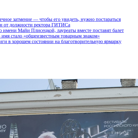
ечное затмение — чтобы его увидеть, нужно постараться
ен от должности ректора ГИТИСа
 имени Майи Плисецкой, лауреаты вместе поставят балет
о имя стало «общеизвестным товарным знаком»
ги в хорошем состоянии на благотворительную ярмарку