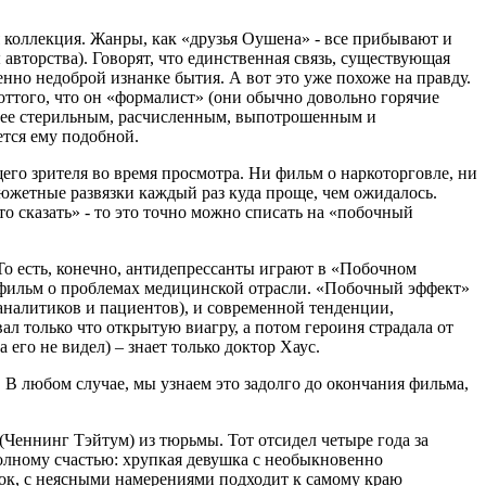
 коллекция. Жанры, как «друзья Оушена» - все прибывают и
авторства). Говорят, что единственная связь, существующая
нно недоброй изнанке бытия. А вот это уже похоже на правду.
е оттого, что он «формалист» (они обычно довольно горячие
более стерильным, расчисленным, выпотрошенным и
ется ему подобной.
его зрителя во время просмотра. Ни фильм о наркоторговле, ни
южетные развязки каждый раз куда проще, чем ожидалось.
о сказать» - то это точно можно списать на «побочный
То есть, конечно, антидепрессанты играют в «Побочном
ы фильм о проблемах медицинской отрасли. «Побочный эффект»
аналитиков и пациентов), и современной тенденции,
л только что открытую виагру, а потом героиня страдала от
его не видел) – знает только доктор Хаус.
. В любом случае, мы узнаем это задолго до окончания фильма,
Ченнинг Тэйтум) из тюрьмы. Тот отсидел четыре года за
олному счастью: хрупкая девушка с необыкновенно
лок, с неясными намерениями подходит к самому краю