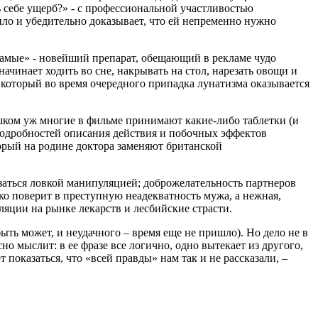
ть себе ущерб?» - с профессиональной участливостью
ило и убедительно доказывает, что ей непременно нужно
е самые» - новейший препарат, обещающий в рекламе чудо
начинает ходить во сне, накрывать на стол, нарезать овощи и
, который во время очередного припадка лунатизма оказывается
шком уж многие в фильме принимают какие-либо таблетки (и
подробностей описания действия и побочных эффектов
орый на родине доктора заменяют британской
азаться ловкой манипуляцией; доброжелательность партнеров
гко поверит в преступную неадекватность мужа, а нежная,
яции на рынке лекарств и лесбийские страсти.
ть может, и неудачного – время еще не пришло). Но дело не в
но мыслит: в ее фразе все логично, одно вытекает из другого,
 показаться, что «всей правды» нам так и не рассказали, –