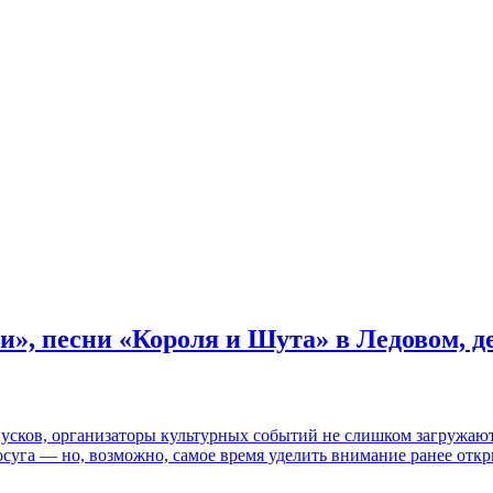
и», песни «Короля и Шута» в Ледовом, 
пусков, организаторы культурных событий не слишком загружаю
осуга — но, возможно, самое время уделить внимание ранее отк