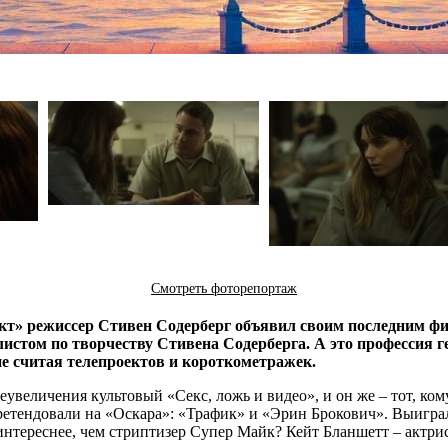
Смотреть фоторепортаж
т» режиссер Стивен Содерберг объявил своим последним филь
истом по творчеству Стивена Содерберга. А это профессия ге
е считая телепроектов и короткометражек.
преувеличения культовый «Секс, ложь и видео», и он же – тот, 
претендовали на «Оскара»: «Трафик» и «Эрин Брокович». Выигра
интереснее, чем стриптизер Супер Майк? Кейт Бланшетт – актрис