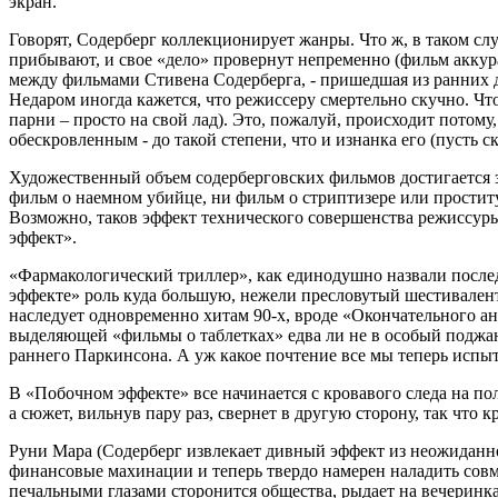
экран.
Говорят, Содерберг коллекционирует жанры. Что ж, в таком сл
прибывают, и свое «дело» провернут непременно (фильм аккура
между фильмами Стивена Содерберга, - пришедшая из ранних де
Недаром иногда кажется, что режиссеру смертельно скучно. Что
парни – просто на свой лад). Это, пожалуй, происходит потом
обескровленным - до такой степени, что и изнанка его (пусть 
Художественный объем содерберговских фильмов достигается за
фильм о наемном убийце, ни фильм о стриптизере или прости
Возможно, таков эффект технического совершенства режиссуры.
эффект».
«Фармакологический триллер», как единодушно назвали послед
эффекте» роль куда большую, нежели пресловутый шестивален
наследует одновременно хитам 90-х, вроде «Окончательного а
выделяющей «фильмы о таблетках» едва ли не в особый поджанр
раннего Паркинсона. А уж какое почтение все мы теперь испыты
В «Побочном эффекте» все начинается с кровавого следа на пол
а сюжет, вильнув пару раз, свернет в другую сторону, так что 
Руни Мара (Содерберг извлекает дивный эффект из неожиданно
финансовые махинации и теперь твердо намерен наладить совм
печальными глазами сторонится общества, рыдает на вечеринка