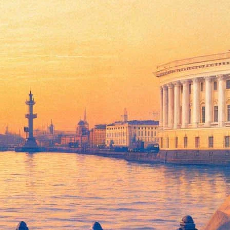
т музыку
х своё отношение к новости, которая застала их на гастролях
стные кладбища».
осетим. Давайте сделаем это. А на обложку мы добавим