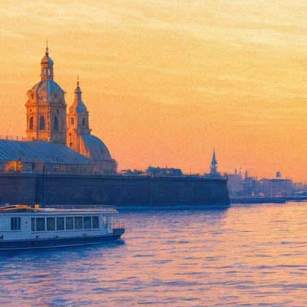
В честь российских «частных
15 апреля 2016,
16:22
Версия для печати
Музыканты немецкого dark-jazz трио Bohren Und Der Club Of Go
в Санкт-Петербурге.
Ранее в Министерстве строительства РФ сообщили, о проекте 
«Я вообще люблю кладбища. Они красивые у нас в Германии. 
летучих мышей», – сказал в прямом
эфире [Фонтанка.Офис]
кл