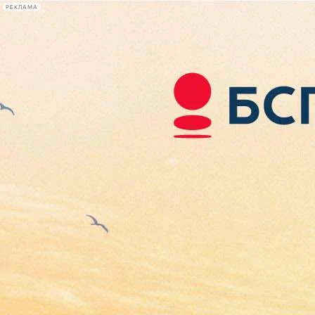
РЕКЛАМА
Афиша Plus
#телегид
Фонтанка.ру
Сегодня:
2026.08.08
21:42
Афиша Plus
кино
спектакли
выставки
концерты
лекции
книги
афиша плюс
новости
+