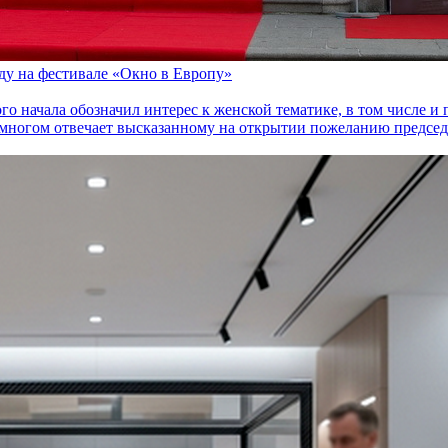
оду на фестивале «Окно в Европу»
го начала обозначил интерес к женской тематике, в том числе 
многом отвечает высказанному на открытии пожеланию председа