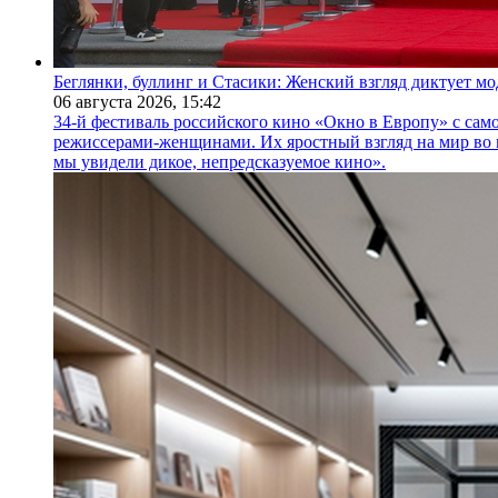
Беглянки, буллинг и Стасики: Женский взгляд диктует м
06 августа 2026,
15:42
34-й фестиваль российского кино «Окно в Европу» с само
режиссерами-женщинами. Их яростный взгляд на мир во 
мы увидели дикое, непредсказуемое кино».