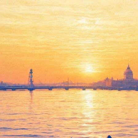
 кладбищ» в Германии запишу
re, известные своей медленной музыкой, готовы выразить в звука
федерального закона о похоронном деле, который
легализует «ча
Но мы не были на ваших кладбищах. С большим удовольствием п
авишник Мортен Гас.