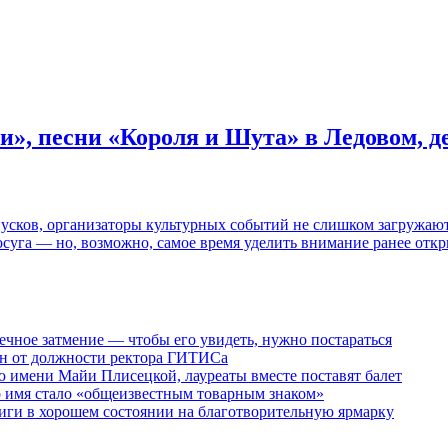
и», песни «Короля и Шута» в Ледовом, 
пусков, организаторы культурных событий не слишком загружаю
осуга — но, возможно, самое время уделить внимание ранее отк
ечное затмение — чтобы его увидеть, нужно постараться
ен от должности ректора ГИТИСа
 имени Майи Плисецкой, лауреаты вместе поставят балет
о имя стало «общеизвестным товарным знаком»
ги в хорошем состоянии на благотворительную ярмарку