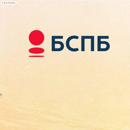
РЕКЛАМА
Афиша Plus
#телегид
Фонтанка.ру
Сегодня:
2026.08.07
19:04
Афиша Plus
кино
спектакли
выставки
концерты
лекции
книги
афиша плюс
новости
+