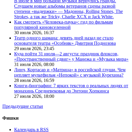
В июле в мир большой музыки вернулись гранды.
Слушаем новые альбомы ветеранов сцены разной
степени «выдержки» — Мадонны, Rolling Stones, The
Strokes, а так же Tricky, Charlie XCX и Jack White.
Как смотреть «Человека-паука»: гид по фильмам
популярной киновселенной
30 июля 2026,
16:37
Театр одного шамана: девять дней назад не стало
основателя театра «Особняк» Дмитрия Поднозова
29 июля 2026,
23:45
Куда пойти 31 июля—2 августа: праздник флоксов,
«Пространственный сдвиг» у Манежа и «Музыка мира»
31 июля 2026,
08:00
Линч, Кортасар и «Матрица» в российской глуши. Чем
цепляет мультфильм «Непокой» с музыкой Курехина?
28 июля 2026,
16:59
Книги-биографии: 7 ярких текстов о реальных людях от
монахинь Средневековья до Энтони Хопкинса
27 июля 2026,
18:00
Предыдущие статьи
Фишки
Календарь в RSS