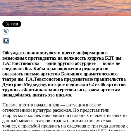
07 апреля 2016,
17:35
Версия для печати
Обсуждать появившуюся в прессе информацию о
возможных претендентах на должность худрука БДТ им.
Г.А.Товстоногова — один другого абсурднее — вовсе не
следовало бы. Кабы в распоряжении редакции ни
оказалось письмо артистов Большого драматического
театра им. Г.А.Товстоногова председателю правительства
Дмитрию Медведеву, которое подписали 62 из 66 артистов
труппы. «Фонтанка» заинтересовалась, зачем артистам
понадобилось писать это письмо.
Письма против начальников — ситуация в сфере
отечественной культуры расхожая. Но представители
творческого коллектива одного из главных и значительных на
данный момент театров страны написали письмо «за» –
точнее, с просьбой продлить на следующие три года договор с