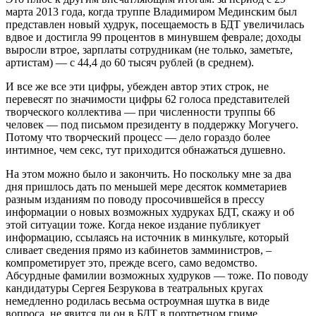
марта 2013 года, когда труппе Владимиром Мединским был
представлен новый худрук, посещаемость в БДТ увеличилась
вдвое и достигла 99 процентов в минувшем феврале; доходы
выросли втрое, зарплаты сотрудникам (не только, заметьте,
артистам) — с 44,4 до 60 тысяч рублей (в среднем).
И все же все эти цифры, убежден автор этих строк, не
перевесят по значимости цифры 62 голоса представителей
творческого коллектива — при численности труппы 66
человек — под письмом президенту в поддержку Могучего.
Потому что творческий процесс — дело гораздо более
интимное, чем секс, тут приходится обнажаться душевно.
На этом можно было и закончить. Но поскольку мне за два
дня пришлось дать по меньшей мере десяток комметариев
разным изданиям по поводу просочившейся в прессу
информации о новых возможных худруках БДТ, скажу и об
этой ситуации тоже. Когда некое издание публикует
информацию, ссылаясь на источник в минкульте, который
сливает сведения прямо из кабинетов замминистров, –
компрометирует это, прежде всего, само ведомство.
Абсурдные фамилии возможных худруков — тоже. По поводу
кандидатуры Сергея Безрукова в театральных кругах
немедленно родилась весьма остроумная шутка в виде
вопроса, не явится ли он в БДТ в портретном гриме