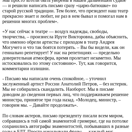
Мы просто хотели быть уверены в нашей дальнейшей судьбе
— и решили написать письмо сразу «царю-батюшке» по
старой русской традиции. Тем более, что президент наш театр
прекрасно знает и любит, не раз в нем бывал и помогал нам в
решении многих проблем».
«У нас сейчас в театре — воздух надежды, свободы,
творчества, – произнесла Ируте Викторовна, дабы объяснить,
что именно обрели артисты с приходом в театр Андрея
Могучего и что так боятся потерять. – Вы бы видели, как он
гениально репетирует! У нас на репетициях — предельно
доверительная атмосфера, время пролетает незаметно. Мы
истосковались по этому состоянию». Тут, как говорится,
комментарии излишни.
- Письмо мы написали очень спокойное, – уточнил
заслуженный артист России Анатолий Петров, – без истерик.
Мы не собирались скандалить. Наоборот. Мы в письме
доводим до сведения первых лиц, что поддерживаем решение
министра, принятое три года назад. «Молодец, министр, –
говорим мы. – Давайте продолжать».
По словам актеров, письмо президенту писали всем миром,
собравшись в той самой знаменитой гримерке, где на потолке
сохранились автографы знаменитостей, побывавших в разные
годы в БДТ. Просто накидывали фразы — каждый мог