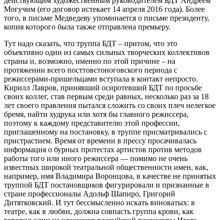
действующим художественным руководителем БДТ Андреем
Могучим (его договор истекает 14 апреля 2016 года). Более
того, в письме Медведеву упоминается о письме президенту,
копия которого была также отправлена премьеру.
Тут надо сказать, что труппа БДТ – притом, что это
объективно один из самых сильных творческих коллективов
страны и, возможно, именно по этой причине – на
протяжении всего посттовстоноговского периода с
режиссерами-пришельцами вступала в контакт непросто.
Кирилл Лавров, принявший осиротевший БДТ по просьбе
своих коллег, став первым среди равных, несколько раз за 18
лет своего правления пытался сложить со своих плеч нелегкое
бремя, найти худрука или хотя бы главного режиссера,
поэтому к каждому представителю этой профессии,
приглашенному на постановку, в труппе присматривались с
пристрастием. Время от времени в прессу просачивалась
информация о бурных протестах артистов против методов
работы того или иного режиссера — помимо не очень
известных широкой театральной общественности имен, как,
например, имя Владимира Воронцова, в качестве не принятых
труппой БДТ постановщиков фигурировали и признанные в
стране профессионалы Адольф Шапиро, Григорий
Дитятковский. И тут бессмысленно искать виноватых: в
театре, как в любви, должна совпасть группа крови, как