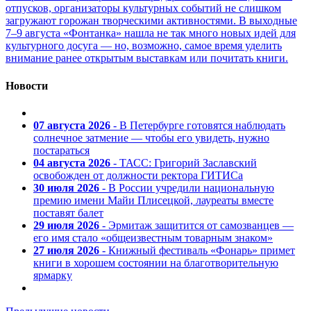
отпусков, организаторы культурных событий не слишком
загружают горожан творческими активностями. В выходные
7–9 августа «Фонтанка» нашла не так много новых идей для
культурного досуга — но, возможно, самое время уделить
внимание ранее открытым выставкам или почитать книги.
Новости
07 августа 2026
- В Петербурге готовятся наблюдать
солнечное затмение — чтобы его увидеть, нужно
постараться
04 августа 2026
- ТАСС: Григорий Заславский
освобожден от должности ректора ГИТИСа
30 июля 2026
- В России учредили национальную
премию имени Майи Плисецкой, лауреаты вместе
поставят балет
29 июля 2026
- Эрмитаж защитится от самозванцев —
его имя стало «общеизвестным товарным знаком»
27 июля 2026
- Книжный фестиваль «Фонарь» примет
книги в хорошем состоянии на благотворительную
ярмарку