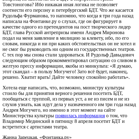
Товстоногова? Ибо никакая иная логика не позволяет
соотнести его персону и петербургскмй БДТ. Что же касается
Рудольфа Фурманова, то напомню, что когда я три года назад
написала на Фонтанке.ру о слухах, где он фигурирует в
качестве одного из претендентов на пост творческого лидер
БДТ, глава Русской антрепризы имени Андрея Миронова
подал на меня заявление в милицию за клевету, ибо, по его
словам, никогда и ни при каких обстоятельствах он не хотел и
не смог бы руководить ни одним из государственных театров.
С тех пор мы снова стали здороваться. И Рудольф Давыдович
следующим образом прокомментировал ситуацию со сливом в
желтую прессу информации, якобы из минкульта: «Я думаю,
этот скандал – в пользу Могучего! Зато всё будет, наконец,
решено. Хватит врать! Дайте человеку спокойно работать».
Хотела еще написать, что, возможно, министру культуры
стоило бы для принятия верного решения посетить БДТ,
пообщаться с труппой, из первых уст, а не из писем и не из
слухов узнать, как идут дела у назначенного им три года назад
Андрея Могучего, но именно в этот момент на сайте
Министерства культуры
появилась информация
о том, что
Владимир Мединский в пятницу 8 апреля посетит БДТ и
встретится с артистами театра.
Жанна Зарецкая, «Фонтанка.ру»