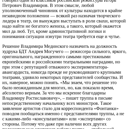
говорил один из классиков российской режиссуры Игорь
Петрович Владимиров. В этом смысле, любой
уполномоченный чиновник от культуры находится в крайне
незавидном положении — всякий раз назначая творческого
лидера в театр, он вынужден выступать в роли свахи, которой
надо найти не богатого жениха, а такого, который окажется
мил да люб. Тут, кроме административной логики и
понимания ситуации изнутри театра требуется еще и чутье.
Решение Владимира Мединского назначить на должность
худрука БДТ Андрея Могучего — режиссера сильного, яркого,
оригинального, награжденного самыми престижными
европейскими и российскими театральными наградами, но
при этом с репутацией отважного экспериментатора-
авангардиста, никогда прежде не руководившего крупными
театрами, удивило некоторых представителей сообщества. И
их, наверное, можно понять. «Мы знаем, что решение это
было неожиданным для многих, но, как показало время,
абсолютно верным. За что мы искренне благодарны
Владимиру Ростиславовичу», – пишет труппа в письме
непосредственному начальнику всех министров. Такое
заявление артистов стало для корреспондента «Фонтанки»
поводом пообщаться именно с представителями труппы, а не
с какими-либо «консультантами» или «экспертами» со
стороны. Потому что даже при наличии всех других