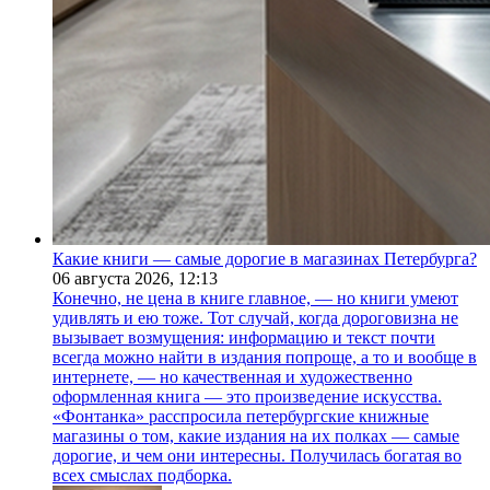
Какие книги — самые дорогие в магазинах Петербурга?
06 августа 2026,
12:13
Конечно, не цена в книге главное, — но книги умеют
удивлять и ею тоже. Тот случай, когда дороговизна не
вызывает возмущения: информацию и текст почти
всегда можно найти в издания попроще, а то и вообще в
интернете, — но качественная и художественно
оформленная книга — это произведение искусства.
«Фонтанка» расспросила петербургские книжные
магазины о том, какие издания на их полках — самые
дорогие, и чем они интересны. Получилась богатая во
всех смыслах подборка.