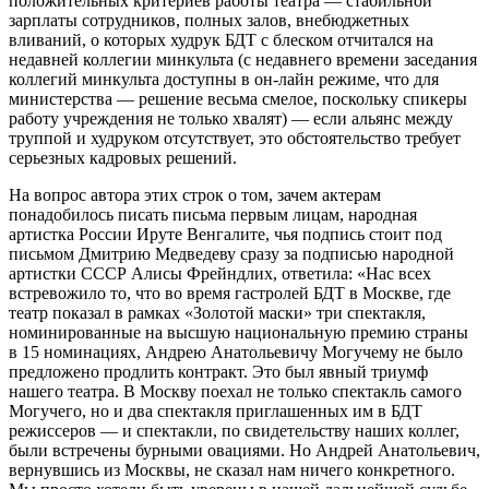
положительных критериев работы театра — стабильной
зарплаты сотрудников, полных залов, внебюджетных
вливаний, о которых худрук БДТ с блеском отчитался на
недавней коллегии минкульта (с недавнего времени заседания
коллегий минкульта доступны в он-лайн режиме, что для
министерства — решение весьма смелое, поскольку спикеры
работу учреждения не только хвалят) — если альянс между
труппой и худруком отсутствует, это обстоятельство требует
серьезных кадровых решений.
На вопрос автора этих строк о том, зачем актерам
понадобилось писать письма первым лицам, народная
артистка России Ируте Венгалите, чья подпись стоит под
письмом Дмитрию Медведеву сразу за подписью народной
артистки СССР Алисы Фрейндлих, ответила: «Нас всех
встревожило то, что во время гастролей БДТ в Москве, где
театр показал в рамках «Золотой маски» три спектакля,
номинированные на высшую национальную премию страны
в 15 номинациях, Андрею Анатольевичу Могучему не было
предложено продлить контракт. Это был явный триумф
нашего театра. В Москву поехал не только спектакль самого
Могучего, но и два спектакля приглашенных им в БДТ
режиссеров — и спектакли, по свидетельству наших коллег,
были встречены бурными овациями. Но Андрей Анатольевич,
вернувшись из Москвы, не сказал нам ничего конкретного.