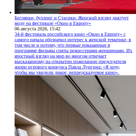
Беглянки, буллинг и Стасики: Женский взгляд диктует
моду на фестивале «Окно в Европу»
06 августа 2026,
15:42
34-й фестиваль российского кино «Окно в Европу» с
самого начала обозначил интерес к женской тематике, в
том числе и потому, что первые показанные в
программе фильмы сняты режиссерами-женщинами. Их
яростный взгляд на мир во многом отвечает
высказанному на открытии пожеланию председателя
жюри игрового конкурса Павла Лунгина: «Я хочу,
чтобы мы увидели дикое, непредсказуемое кино».