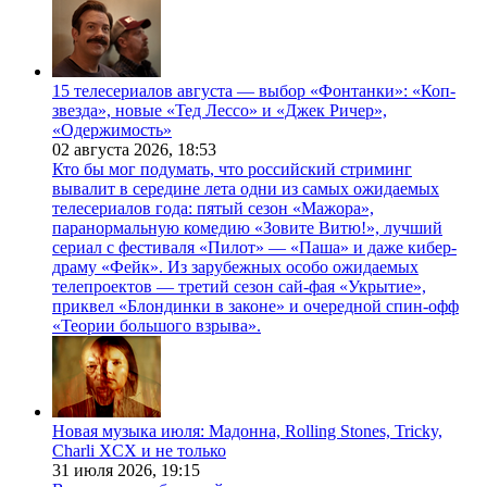
15 телесериалов августа — выбор «Фонтанки»: «Коп-
звезда», новые «Тед Лессо» и «Джек Ричер»,
«Одержимость»
02 августа 2026,
18:53
Кто бы мог подумать, что российский стриминг
вывалит в середине лета одни из самых ожидаемых
телесериалов года: пятый сезон «Мажора»,
паранормальную комедию «Зовите Витю!», лучший
сериал с фестиваля «Пилот» — «Паша» и даже кибер-
драму «Фейк». Из зарубежных особо ожидаемых
телепроектов — третий сезон сай-фая «Укрытие»,
приквел «Блондинки в законе» и очередной спин-офф
«Теории большого взрыва».
Новая музыка июля: Мадонна, Rolling Stones, Tricky,
Charli XCX и не только
31 июля 2026,
19:15