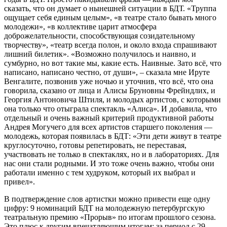
сказать, что он думает о нынешней ситуации в БДТ. «Труппа
ощущает себя единым целым», «в театре стало бывать много
молодежи», «в коллективе царит атмосфера
доброжелательности, способствующая созидательному
творчеству», «театр всегда полон, и около входа спрашивают
лишний билетик». «Возможно получилось и наивно, и
сумбурно, но вот такие мы, какие есть. Наивные. Зато всё, что
написано, написано честно, от души», – сказала мне Ируте
Венгалите, позвонив уже ночью и уточнив, что всё, что она
говорила, сказано от лица и Алисы Бруновны Фрейндлих, и
Георгия Антоновича Штиля, и молодых артистов, с которыми
она только что отыграла спектакль «Алиса». И добавила, что
отдельный и очень важный критерий продуктивной работы
Андрея Могучего для всех артистов старшего поколения —
молодежь, которая появилась в БДТ: «Эти дети живут в театре
круглосуточно, готовы репетировать, не переставая,
участвовать не только в спектаклях, но и в лабораториях. Для
нас они стали родными. И это тоже очень важно, чтобы они
работали именно с тем худруком, который их выбрал и
привел».
В подтверждение слов артистки можно привести еще одну
цифру: 9 номинаций БДТ на молодежную петербургскую
театральную премию «Прорыв» по итогам прошлого сезона.
Это плюс к другим впечатляющим итогам: за период с 29