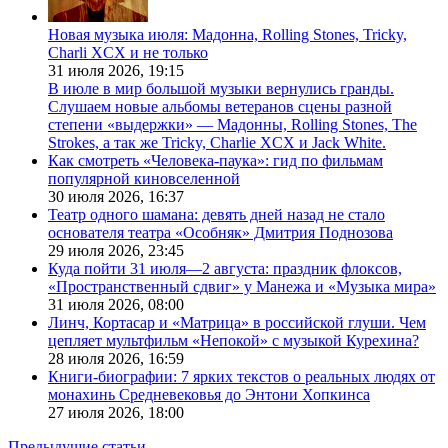
Новая музыка июля: Мадонна, Rolling Stones, Tricky,
Charli XCX и не только
31 июля 2026,
19:15
В июле в мир большой музыки вернулись гранды.
Слушаем новые альбомы ветеранов сцены разной
степени «выдержки» — Мадонны, Rolling Stones, The
Strokes, а так же Tricky, Charlie XCX и Jack White.
Как смотреть «Человека-паука»: гид по фильмам
популярной киновселенной
30 июля 2026,
16:37
Театр одного шамана: девять дней назад не стало
основателя театра «Особняк» Дмитрия Поднозова
29 июля 2026,
23:45
Куда пойти 31 июля—2 августа: праздник флоксов,
«Пространственный сдвиг» у Манежа и «Музыка мира»
31 июля 2026,
08:00
Линч, Кортасар и «Матрица» в российской глуши. Чем
цепляет мультфильм «Непокой» с музыкой Курехина?
28 июля 2026,
16:59
Книги-биографии: 7 ярких текстов о реальных людях от
монахинь Средневековья до Энтони Хопкинса
27 июля 2026,
18:00
Предыдущие статьи