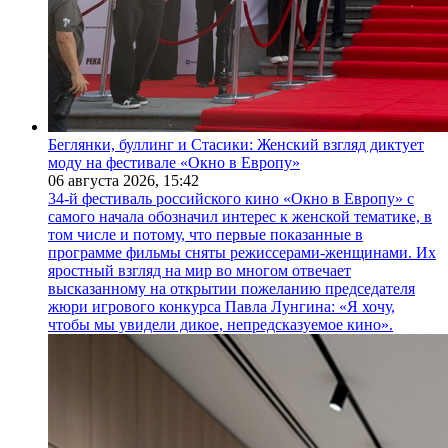
Беглянки, буллинг и Стасики: Женский взгляд диктует
моду на фестивале «Окно в Европу»
06 августа 2026,
15:42
34-й фестиваль российского кино «Окно в Европу» с
самого начала обозначил интерес к женской тематике, в
том числе и потому, что первые показанные в
программе фильмы сняты режиссерами-женщинами. Их
яростный взгляд на мир во многом отвечает
высказанному на открытии пожеланию председателя
жюри игрового конкурса Павла Лунгина: «Я хочу,
чтобы мы увидели дикое, непредсказуемое кино».