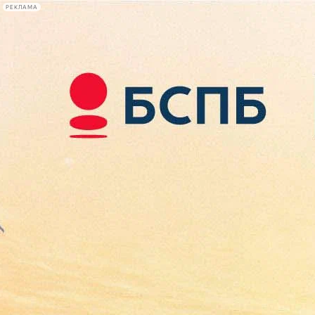
РЕКЛАМА
Афиша Plus
#телегид
Фонтанка.ру
Сегодня:
2026.08.07
18:18
Афиша Plus
кино
спектакли
выставки
концерты
лекции
книги
афиша плюс
новости
+