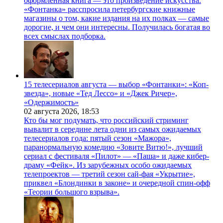
оформленная книга — это произведение искусства.
«Фонтанка» расспросила петербургские книжные
магазины о том, какие издания на их полках — самые
дорогие, и чем они интересны. Получилась богатая во
всех смыслах подборка.
15 телесериалов августа — выбор «Фонтанки»: «Коп-
звезда», новые «Тед Лессо» и «Джек Ричер»,
«Одержимость»
02 августа 2026,
18:53
Кто бы мог подумать, что российский стриминг
вывалит в середине лета одни из самых ожидаемых
телесериалов года: пятый сезон «Мажора»,
паранормальную комедию «Зовите Витю!», лучший
сериал с фестиваля «Пилот» — «Паша» и даже кибер-
драму «Фейк». Из зарубежных особо ожидаемых
телепроектов — третий сезон сай-фая «Укрытие»,
приквел «Блондинки в законе» и очередной спин-офф
«Теории большого взрыва».