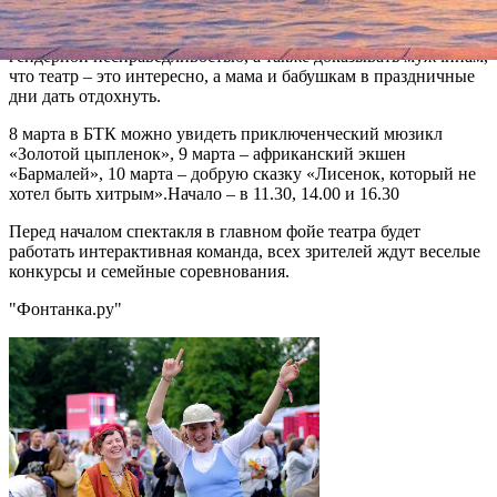
состоит из мам с малышами и только 3 % взрослых – это
папы. В одном отдельно взятом театре решили бороться с
гендерной несправедливостью, а также доказывать мужчинам,
что театр – это интересно, а мама и бабушкам в праздничные
дни дать отдохнуть.
8 марта в БТК можно увидеть приключенческий мюзикл
«Золотой цыпленок», 9 марта – африканский экшен
«Бармалей», 10 марта – добрую сказку «Лисенок, который не
хотел быть хитрым».Начало – в 11.30, 14.00 и 16.30
Перед началом спектакля в главном фойе театра будет
работать интерактивная команда, всех зрителей ждут веселые
конкурсы и семейные соревнования.
"Фонтанка.ру"