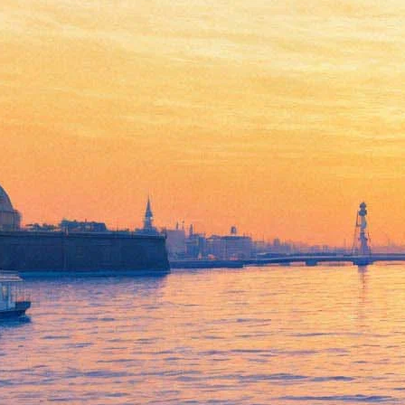
На спектакли в Большой
театр кукол папы смогут
прийти с детьми бесплатно
06 марта 2013,
17:46
Версия для печати
БТК проводит акцию «С папой – театр!», которая заключается
в том, что в ближайшие выходные - 8, 9 и 10 марта - именно
папы, сопровождающие своего малыша, смогут пройти в зал
и посмотреть спектакль совершенно бесплатно, хотя по
правилам каждый зритель от 5 лет, занимающий отдельное
место, должен иметь билет.
Инициатива Большого театра кукол объясняется тем, что
статистика и многолетние наблюдения привели к невеселым
выводам: зрительный зал на детских спектаклях обычно