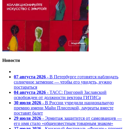
Новости
07 августа 2026
- В Петербурге готовятся наблюдать
солнечное затмение — чтобы его увидеть, нужно
постараться
04 августа 2026
- ТАСС: Григорий Заславский
освобожден от должности ректора ГИТИСа
30 июля 2026
- В России учредили национальную
премию имени Майи Плисецкой, лауреаты вместе
поставят балет
29 июля 2026
- Эрмитаж защитится от самозванцев —
его имя стало «общеизвестным товарным знаком»
27 июля 2026
- Книжный фестиваль «Фонарь» примет