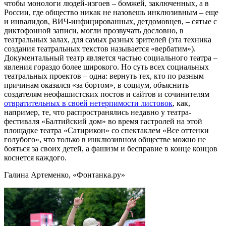
чтобы монологи людей-изгоев – бомжей, заключенных, а в
России, где общество никак не назовешь инклюзивным – еще
и инвалидов, ВИЧ-инфицированных, детдомовцев, – сятые с
диктофонной записи, могли прозвучать дословно, в
театральных залах, для самых разных зрителей (эта техника
создания театральных текстов называется «вербатим»).
Документальный театр является частью социального театра –
явления гораздо более широкого. Но суть всех социальных
театральных проектов – одна: вернуть тех, кто по разным
причинам оказался «за бортом», в социум, объяснить
создателям неофашистских постов и сайтов и сочинителям
отвратительных в своей нетерпимости листовок
, как,
например, те, что распространялись недавно у театра-
фестиваля «Балтийский дом» во время гастролей на этой
площадке театра «Сатирикон» со спектаклем «Все оттенки
голубого», что только в инклюзивном обществе можно не
бояться за своих детей, а фашизм и бесправие в конце концов
коснется каждого.
Галина Артеменко, «Фонтанка.ру»