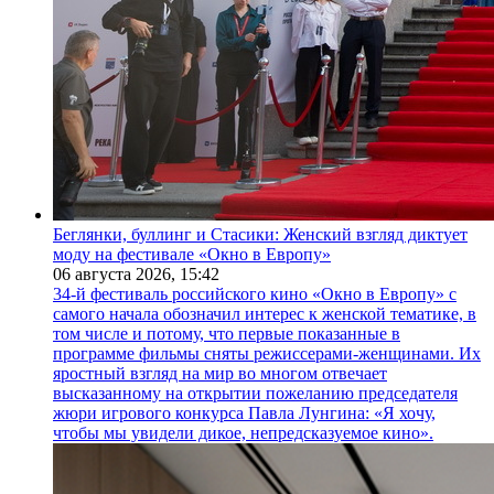
Беглянки, буллинг и Стасики: Женский взгляд диктует
моду на фестивале «Окно в Европу»
06 августа 2026,
15:42
34-й фестиваль российского кино «Окно в Европу» с
самого начала обозначил интерес к женской тематике, в
том числе и потому, что первые показанные в
программе фильмы сняты режиссерами-женщинами. Их
яростный взгляд на мир во многом отвечает
высказанному на открытии пожеланию председателя
жюри игрового конкурса Павла Лунгина: «Я хочу,
чтобы мы увидели дикое, непредсказуемое кино».