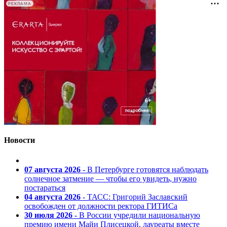
РЕКЛАМА
Новости
07 августа 2026
- В Петербурге готовятся наблюдать
солнечное затмение — чтобы его увидеть, нужно
постараться
04 августа 2026
- ТАСС: Григорий Заславский
освобожден от должности ректора ГИТИСа
30 июля 2026
- В России учредили национальную
премию имени Майи Плисецкой, лауреаты вместе