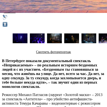
03 апреля 2016,
17:27
Версия для печати
Смотреть фоторепортаж
В Петербурге показали документальный спектакль
«Неприкасаемые» – по реальным историям бездомных
людей и с их участием. «Бездомным ты становишься за
месяц, что живёшь на улице. Да нет, всего за час. Да нет, за
одну секунду. За ту секунду, когда захлопывается дверь, и
тебе больше некуда идти», – так звучит один из первых
монологов спектакля.
Режиссер Михаил Патласов (лауреат «Золотой маски» – 2013
за спектакль «Антитела» – про убийство антифашиста-
активиста Темура Качаравы – видеоинтервью с режиссером