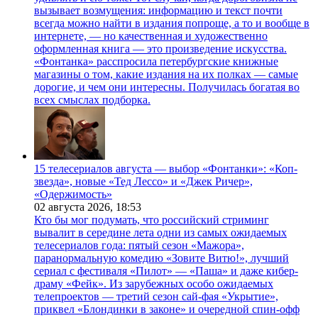
вызывает возмущения: информацию и текст почти
всегда можно найти в издания попроще, а то и вообще в
интернете, — но качественная и художественно
оформленная книга — это произведение искусства.
«Фонтанка» расспросила петербургские книжные
магазины о том, какие издания на их полках — самые
дорогие, и чем они интересны. Получилась богатая во
всех смыслах подборка.
15 телесериалов августа — выбор «Фонтанки»: «Коп-
звезда», новые «Тед Лессо» и «Джек Ричер»,
«Одержимость»
02 августа 2026,
18:53
Кто бы мог подумать, что российский стриминг
вывалит в середине лета одни из самых ожидаемых
телесериалов года: пятый сезон «Мажора»,
паранормальную комедию «Зовите Витю!», лучший
сериал с фестиваля «Пилот» — «Паша» и даже кибер-
драму «Фейк». Из зарубежных особо ожидаемых
телепроектов — третий сезон сай-фая «Укрытие»,
приквел «Блондинки в законе» и очередной спин-офф