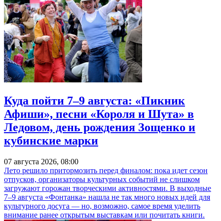
Куда пойти 7–9 августа: «Пикник
Афиши», песни «Короля и Шута» в
Ледовом, день рождения Зощенко и
кубинские марки
07 августа 2026, 08:00
Лето решило притормозить перед финалом: пока идет сезон
отпусков, организаторы культурных событий не слишком
загружают горожан творческими активностями. В выходные
7–9 августа «Фонтанка» нашла не так много новых идей для
культурного досуга — но, возможно, самое время уделить
внимание ранее открытым выставкам или почитать книги.