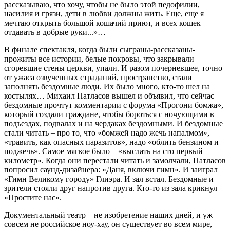
рассказываю, что хочу, чтобы не было этой педофилии,
насилия и грязи, дети в любви должны жить. Еще, еще я
мечтаю открыть большой кошачий приют, и всех кошек
отдавать в добрые руки...»…
В финале спектакля, когда были сыграны-рассказаны-
прожиты все истории, белые покровы, что закрывали
сгоревшие стены церкви, упали. И разом почерневшее, точно
от ужаса озвученных страданий, пространство, стали
заполнять бездомные люди. Их было много, кто-то шел на
костылях… Михаил Патласов вышел и объявил, что сейчас
бездомные прочтут комментарии с форума «Прогони бомжа»,
который создали граждане, чтобы бороться с ночующими в
подъездах, подвалах и на чердаках бездомными. И бездомные
стали читать – про то, что «бомжей надо жечь напалмом»,
«травить, как опасных паразитов», надо «облить бензином и
поджечь». Самое мягкое было – «выслать на сто первый
километр». Когда они перестали читать и замолчали, Патласов
попросил саунд-дизайнера: «Даня, включи гимн». И заиграл
«Гимн Великому городу» Глиэра. И зал встал. Бездомные и
зрители стояли друг напротив друга. Кто-то из зала крикнул
«Простите нас».
Документальный театр – не изобретение наших дней, и уж
совсем не российское ноу-хау, он существует во всем мире,