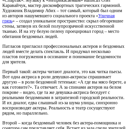
«Спартак». Музыку к «Неприкасаемым» написал Олег
Каравайчук, мастер дискомфортных трагических гармоний.
Художник Владимир Абих – тот самый, который был одним
из авторов нашумевшего социального проекта «
Уличная
грязь
» – создал уникальное пространство: скрыл обгоревшие
стены, затянув их белой полупрозрачной искусственной
тканью. И на эту белую пелену проецировал город – место
обитания бездомных людей.
Патласов пригласил профессиональных актеров и бездомных
людей вместе делать спектакль. И придумал несколько
пластов погружения в осознание и понимание бездомности
для зрителя.
Первый такой: актеры читают диалоги, это как читка пьесы.
Вот одна актриса в роли девушки-актрисы спрашивает
другую – в роли бездомной тетеньки: «А где вы мясо берете, а
как готовите?». Та отвечает. А за спинами актеров на белом
покрове – видео, где та же девушка-актриса беседует с
реальными бездомными в затрапезной городской реальности.
И их диалог, едва слышный из-за шума улицы, синхронно
воспроизводят актеры. Реальность и театр сосуществуют
рядом, но параллельно.
Второй – когда бездомный человек без актера-помощника и
соавтора сам представляет себя. Встает из зала среди зрителей