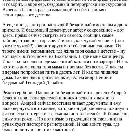
и говорит. Например, бездомный петербургский экскурсовод
Вячеслав Раснер, рассказывающий о себе, начиная с
ленинградского детства.
А еще иногда актер и настоящий бездомный вместе выходят к
зрителю. И бездомный делегирует актеру сокровенное – вот
здесь, прямо сейчас сыграть его самого, сообщив самое
тайное, страшное, горькое. И видит, как чужой человек (или
уже не чужой?) говорит другим о тебе твоими словами. От
твоего имени вспоминает, где жила твоя семья в детстве – ну
вот здесь, в этом доме, на Восстания, 1, где ныне копицентр.
И как ты на велосипеде маленький катался по квартире. И как
из этого дома ушла твоя мама и пропала без вести. И как ты
впервые попробовал пить в десять лет. И как ты лишился
дома. Так вышли к зрителям актер Александр Ленин и
бездомный Геннадий Дерябин.
Режиссер Борис Павлович и бездомный интеллигент Андрей
Зеленин вовлекли зрителей в поиски решения важного
вопроса: Андрей сейчас восстанавливает документы и ему
надо вернуться в то жилье, которое он добровольно покинул и
фактически потерял из-за скандалистов-соседей: «Я больше не
вижу эти рожи». Но вот прямо в грядущий понедельник на
руках будет паспорт с регистрацией. И как войти туда, где
бьют по лицу и гонят из квартиры?