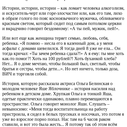
Истории, истории, истории – как ломает человека алкоголизм,
и искуситель-черт или горе-злосчастие или, как его там, лихо
в образе голого по пояс косноязычного мужичка, обливаемого
красным светом, который сидит под самым потолком церкви
и вкрадчиво говорит бездомному: «А ты пей, мужик, пей!».
Или вот еще как женщина теряет семью, любовь, себя,
ребенка. «Я помню – несла его в казенный дом, а у меня
асфальт с домами шевелился. Я тогда дней 8 уже не ела... Он
тогда кричал: «Ты зачем ребенка сдала?!» А я ему: ты мне хоть
как-то помог?! Хоть на 100 рублей?! Хоть буханкой хлеба?
Нет... Я о доме мечтаю, чтобы большой был, светлый, чтобы
братья и сестры, чтобы дети...». Но нет ничего, только доза,
ВИЧ и торговля собой.
История, которую рассказала актриса Ольга Белинская о
молодом человеке Яше Яблочнике – история насилия над
ребенком в детском доме. Хрупкая Ольга и тонкий Яша,
одетые практически одинаково, плавно перемещаются в
пространстве. Ольга говорит монолог Яши. Слушать –
невыносимо: «Меня тогда воспитательница на работу
пристроила, я сидел в белых трусиках и носочках, это потом я
уже во взрослое порно попал. Нас там на 6 часов раком
ставили, и вот это была жесть... Я потому так об этом всём