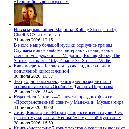
«Теории большого взрыва».
Новая музыка июля: Мадонна, Rolling Stones, Tricky,
Charli XCX и не только
31 июля 2026,
19:15
В июле в мир большой музыки вернулись гранды.
Слушаем новые альбомы ветеранов сцены разной
степени «выдержки» — Мадонны, Rolling Stones, The
Strokes, а так же Tricky, Charlie XCX и Jack White.
Как смотреть «Человека-паука»: гид по фильмам
популярной киновселенной
30 июля 2026,
16:37
Театр одного шамана: девять дней назад не стало
основателя театра «Особняк» Дмитрия Поднозова
29 июля 2026,
23:45
Куда пойти 31 июля—2 августа: праздник флоксов,
«Пространственный сдвиг» у Манежа и «Музыка мира»
31 июля 2026,
08:00
Линч, Кортасар и «Матрица» в российской глуши. Чем
цепляет мультфильм «Непокой» с музыкой Курехина?
28 июля 2026,
16:59
Книги-биографии: 7 ярких текстов о реальных людях от