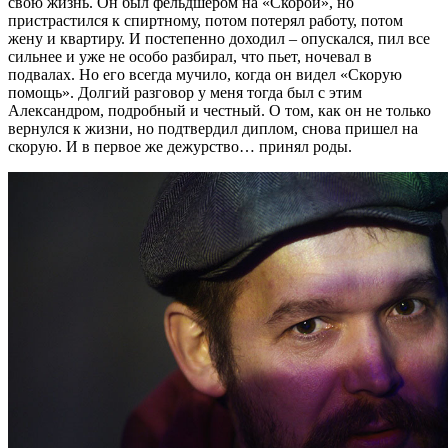
свою жизнь. Он был фельдшером на «Скорой», но
пристрастился к спиртному, потом потерял работу, потом
жену и квартиру. И постепенно доходил – опускался, пил все
сильнее и уже не особо разбирал, что пьет, ночевал в
подвалах. Но его всегда мучило, когда он видел «Скорую
помощь». Долгий разговор у меня тогда был с этим
Александром, подробный и честный. О том, как он не только
вернулся к жизни, но подтвердил диплом, снова пришел на
скорую. И в первое же дежурство… принял роды.