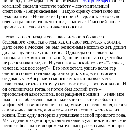
по поводу премьеры "Неприкасаемых"
смотрите здесь
) и его
командой сделали честную работу – документальный
спектакль «Неприкасаемые». Такую оценку спектаклю дал
руководитель «Ночлежки» Григорий Свердлин. «Это было
очень страшно и очень честно», – написал Григорий после
премьеры на своей страничке в соцсети.
Несколько лет назад я услышала историю бывшего
бездомного человека о том, как он смог вернуться к жизни.
Дело было в Москве, он был бездомным несколько лет, дошел
до дна – дурно пах, пил, синел. Однажды он валялся на
площади трех вокзалов пьяный, но не настолько еще, чтобы
не распознавать звуки. И услышал женский голос: «Человек,
человек, как вас зовут?». Его имя хотела узнать волонтер
одной из общественных организаций, которые помогают
бездомным. «Впервые за много лет кто-то назвал меня
человеком, кто-то захотел узнать мое имя», – вспоминал он. И
он откликнулся тогда, и потом был долгий путь –
преодоления алкоголизма, возвращения к жизни. «Узнай мое
имя – и ты обретешь власть надо мной», – это из области
мифов. «Назови по имени – и ты, может, спасешь меня, если я
сам захочу спастись, а может – и не спасешь», – это уже из
жизни. Еще одну историю я услышала весной прошлого года.
Мы сидели в кафе и представительный мужчина, вполне себе
респектабельный и доброжелательный, рассказывал мне про