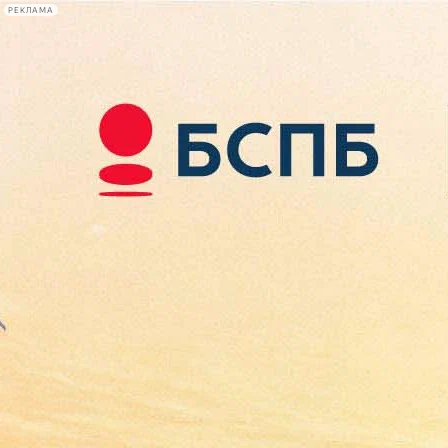
РЕКЛАМА
Афиша Plus
#телегид
Фонтанка.ру
Сегодня:
2026.08.08
19:12
Афиша Plus
кино
спектакли
выставки
концерты
лекции
книги
афиша плюс
новости
+