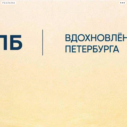
РЕКЛАМА
Афиша Plus
#телегид
Фонтанка.ру
Сегодня:
2026.08.06
13:41
Афиша Plus
кино
спектакли
выставки
концерты
лекции
книги
афиша плюс
новости
+