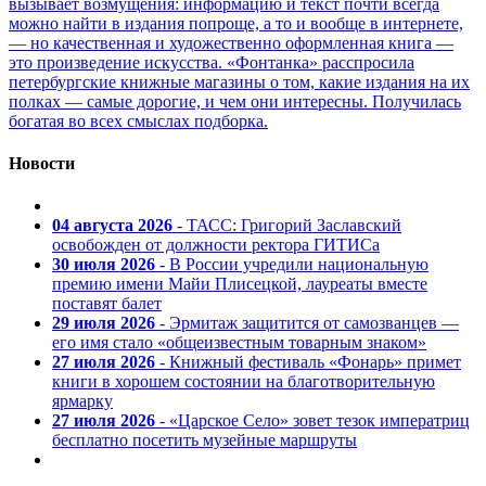
вызывает возмущения: информацию и текст почти всегда
можно найти в издания попроще, а то и вообще в интернете,
— но качественная и художественно оформленная книга —
это произведение искусства. «Фонтанка» расспросила
петербургские книжные магазины о том, какие издания на их
полках — самые дорогие, и чем они интересны. Получилась
богатая во всех смыслах подборка.
Новости
04 августа 2026
- ТАСС: Григорий Заславский
освобожден от должности ректора ГИТИСа
30 июля 2026
- В России учредили национальную
премию имени Майи Плисецкой, лауреаты вместе
поставят балет
29 июля 2026
- Эрмитаж защитится от самозванцев —
его имя стало «общеизвестным товарным знаком»
27 июля 2026
- Книжный фестиваль «Фонарь» примет
книги в хорошем состоянии на благотворительную
ярмарку
27 июля 2026
- «Царское Село» зовет тезок императриц
бесплатно посетить музейные маршруты