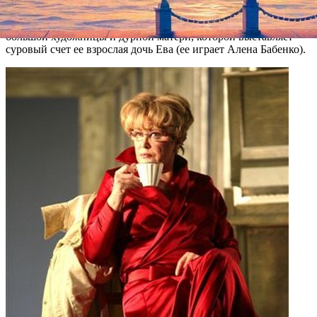
«Современника» и одной из ведущих российских актрис
Марине Нееловой досталась роль пианистки Шарлотты,
большой художницы и дурной матери, которой выставляет
суровый счет ее взрослая дочь Ева (ее играет Алена Бабенко).