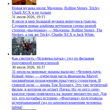
Новая музыка июля: Мадонна, Rolling Stones, Tricky,
Charli XCX и не только
31 июля 2026,
19:15
В июле в мир большой музыки вернулись гранды.
Слушаем новые альбомы ветеранов сцены разной
степени «выдержки» — Мадонны, Rolling Stones, The
Strokes, а так же Tricky, Charlie XCX и Jack White.
Как смотреть «Человека-паука»: гид по фильмам
популярной киновселенной
30 июля 2026,
16:37
31 июля на мировые экраны выходит «Человек-паук:
Новый день» — очередная часть франшизы Marvel,
посвящённая похождениям прыгучего супергероя. В
главной роли — вновь Том Холланд. Это уже четвёртый
фильм, в котором он играет Паука. Но до него сине-
красное трико появлялось на экране множество раз. Для
тех, кто подзабыл историю, «Фонтанка» подготовила
исчерпывающий гид по киновоплощениям человека-
паука!