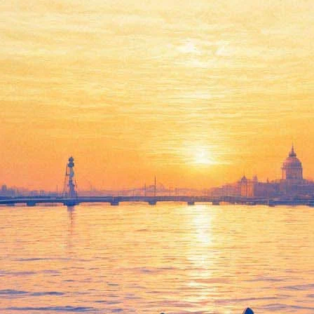
Марина Неелова показала
свою новую театральную
работу петербургским
зрителям
06 марта 2013,
02:30
Версия для печати
В рамках гастролей московского театра «Современник» 5
марта в Петербурге была показана премьера прошлого сезона
– спектакль «Осенняя соната» по мотивам киносценария
великого шведского кинорежиссера Ингмара Бергмана.
Спектакль поставлен Екатериной Половцевой: постановщица
совсем молода, недавно выпустилась из Российской академии
театрального искусства, с курса Сергея Женовача. Приме