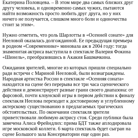
Екатерина Половцева. – В этом мире два самых близких друг
другу человека, и одновременно самых чужих, пытаются
найти возможность просто любить друг друга, но у них
ничего не получается, слишком много боли и одиночества
стоит за этим».
Нужно отметить, что роль Шарлотты в «Осенней сонате» для
Нееловой оказалась долгожданной. Ее предыдущая премьера
в родном «Современнике» миновала аж в 2004 году: тогда
знаменитая актриса выступила в спектакле Валерия Фокина
«Шинель», преобразившись в Акакия Башмачкина.
Ожидания зрителей, многие из которых пришли специально
ради встречи с Мариной Нееловой, были вознаграждены.
Народная артистка России в спектакле «Осенняя соната»
находится на сцене без перерыва все три часа сценического
действия и демонстрирует разные грани своего диапазона: от
фарсовой, почти клоунской игры в первом действии к финалу
спектакля Неелова переходит к достоверному и углубленному
актерскому существованию в предлагаемых трагических
обстоятельствах. По окончании спектакля зрители
приветствовали любимую актрису стоя. Среди публики была
замечена Алиса Фрейндлих: прима БДТ также аплодировала
игре московской коллеги. 6 марта спектакль будет сыгран на
сцене Большого зала Консерватории еще один раз.