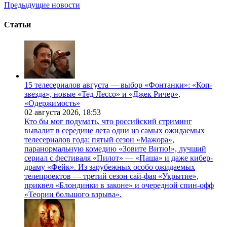
Предыдущие новости
Статьи
15 телесериалов августа — выбор «Фонтанки»: «Коп-
звезда», новые «Тед Лессо» и «Джек Ричер»,
«Одержимость»
02 августа 2026,
18:53
Кто бы мог подумать, что российский стриминг
вывалит в середине лета одни из самых ожидаемых
телесериалов года: пятый сезон «Мажора»,
паранормальную комедию «Зовите Витю!», лучший
сериал с фестиваля «Пилот» — «Паша» и даже кибер-
драму «Фейк». Из зарубежных особо ожидаемых
телепроектов — третий сезон сай-фая «Укрытие»,
приквел «Блондинки в законе» и очередной спин-офф
«Теории большого взрыва».