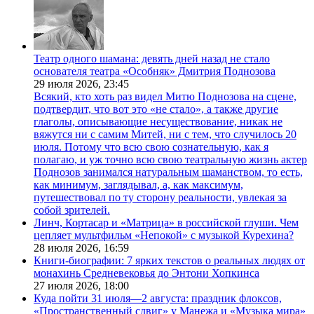
Театр одного шамана: девять дней назад не стало
основателя театра «Особняк» Дмитрия Поднозова
29 июля 2026,
23:45
Всякий, кто хоть раз видел Митю Поднозова на сцене,
подтвердит, что вот это «не стало», а также другие
глаголы, описывающие несуществование, никак не
вяжутся ни с самим Митей, ни с тем, что случилось 20
июля. Потому что всю свою сознательную, как я
полагаю, и уж точно всю свою театральную жизнь актер
Поднозов занимался натуральным шаманством, то есть,
как минимум, заглядывал, а, как максимум,
путешествовал по ту сторону реальности, увлекая за
собой зрителей.
Линч, Кортасар и «Матрица» в российской глуши. Чем
цепляет мультфильм «Непокой» с музыкой Курехина?
28 июля 2026,
16:59
Книги-биографии: 7 ярких текстов о реальных людях от
монахинь Средневековья до Энтони Хопкинса
27 июля 2026,
18:00
Куда пойти 31 июля—2 августа: праздник флоксов,
«Пространственный сдвиг» у Манежа и «Музыка мира»