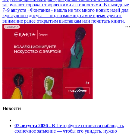
загружают горожан творческими активностями. В выходные
7–9 августа «Фонтанка» нашла не так много новых идей для
культурного досуга — но, возможно, самое время уделить
внимание ранее открытым выставкам или почитать книги.
РЕКЛАМА
Новости
07 августа 2026
- В Петербурге готовятся наблюдать
солнечное затмение — чтобы его увидеть, нужно