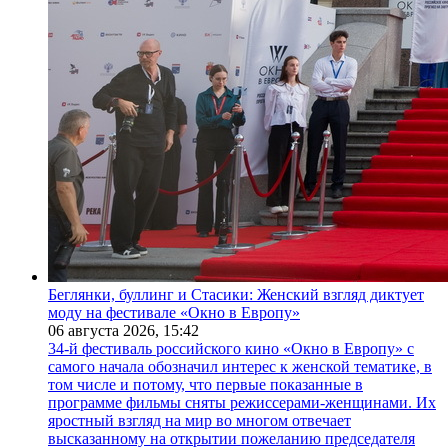
Беглянки, буллинг и Стасики: Женский взгляд диктует
моду на фестивале «Окно в Европу»
06 августа 2026,
15:42
34-й фестиваль российского кино «Окно в Европу» с
самого начала обозначил интерес к женской тематике, в
том числе и потому, что первые показанные в
программе фильмы сняты режиссерами-женщинами. Их
яростный взгляд на мир во многом отвечает
высказанному на открытии пожеланию председателя