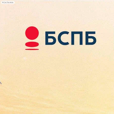
РЕКЛАМА
Афиша Plus
#телегид
Фонтанка.ру
Сегодня:
2026.08.09
13:13
Афиша Plus
кино
спектакли
выставки
концерты
лекции
книги
афиша плюс
новости
+