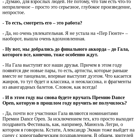
- Думаю, для взрослых людей. Не потому, что там есть что-то
неприличное – просто это серьезное, глубокое произведение,
непростое.
- То есть, смотреть его – это работа?
- Да, но очень увлекательная. Я не устала на «Пер Гюнте» –
наоборот, вышла очень вдохновленная.
- Ну вот, мы добрались до финального аккорда – до Гала,
которого все, конечно, тоже особенно ждут.
- На Гала выступят все наши друзья. Причем в этом году
появятся две новые пары, то есть, артисты, которые раньше
вместе не танцевали, впервые выступят дуэтом. Что касается
жанров, то тут будет и классика, и неоклассика, и фрагменты
из авангардных балетов. Словом, как всегда!
- И в этом году вы снова будете вручать Премию Dance
Open, которую в прошлом году вручить не получилось?
- Да, почти все участники Гала являются номинантами
Премии Dance Open. За исключением тех, кто просто выходит
поздравить Фестиваль, как, например, Манюэль Легри, о
котором я говорила. Кстати, Александр Экман тоже выйдет на
сцену с хореографическим поздравлением. В общем, зрителей