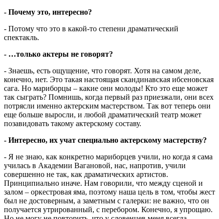
- Почему это, интересно?
- Потому что это в какой-то степени драматический
спектакль.
- …только актеры не говорят?
- Знаешь, есть ощущение, что говорят. Хотя на самом деле,
конечно, нет. Это такая настоящая скандинавская ибсеновская
сага. Но мариборцы – какие они молоды! Кто это еще может
так сыграть? Помнишь, когда первый раз приезжали, они всех
потрясли именно актерским мастерством. Так вот теперь они
еще больше выросли, и любой драматический театр может
позавидовать такому актерскому составу.
- Интересно, их учат специально актерскому мастерству?
- Я не знаю, как конкретно мариборцев учили, но когда я сама
училась в Академии Вагановой, нас, напротив, учили
совершенно не так, как драматических артистов.
Принципиально иначе. Нам говорили, что между сценой и
залом – оркестровая яма, поэтому наша цель в том, чтобы жест
был не достоверным, а заметным с галерки: не важно, что он
получается утрированный, с перебором. Конечно, я упрощаю.
Но не могу не повторить, что у словенцев меня всегда