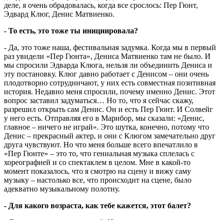
деле, я очень обрадовалась, когда все срослось: Пер Гюнт,
Эдвард Клюг, Денис Матвиенко.
- То есть, это тоже ты инициировала?
- Да, это тоже наша, фестивальная задумка. Когда мы в первый
раз увидели «Пер Гюнта», Дениса Матвиенко там не было. И
мы спросили Эдварда Клюга, нельзя ли объединить Дениса и
эту постановку. Клюг давно работает с Денисом – они очень
плодотворно сотрудничают, у них есть совместная позитивная
история. Недавно меня спросили, почему именно Денис. Этот
вопрос заставил задуматься… Но то, что я сейчас скажу,
разрешил открыть сам Денис. Он и есть Пер Гюнт. И Солвейг
у него есть. Отправляя его в Марибор, мы сказали: «Денис,
главное – ничего не играй». Это шутка, конечно, потому что
Денис – прекрасный актер, и они с Клюгом замечательно друг
друга чувствуют. Но что меня больше всего впечатлило в
«Пер Гюнте» – это то, что гениальная музыка сплелась с
хореографией и со спектаклем в целом. Мне в какой-то
момент показалось, что я смотрю на сцену и вижу саму
музыку – настолько все, что происходит на сцене, было
адекватно музыкальному полотну.
- Для какого возраста, как тебе кажется, этот балет?