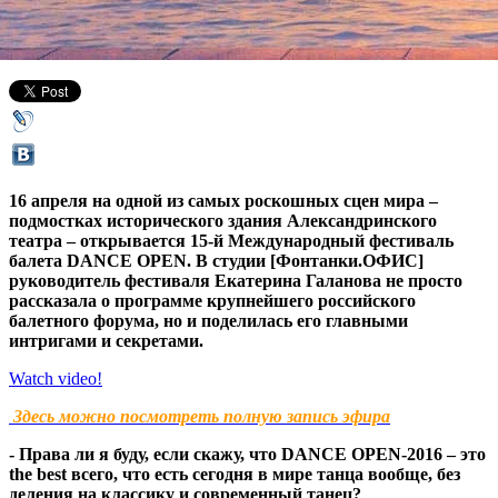
30 марта 2016,
20:45
Версия для печати
16 апреля на одной из самых роскошных сцен мира –
подмостках исторического здания Александринского
театра – открывается 15-й Международный фестиваль
балета DANCE OPEN. В студии [Фонтанки.ОФИС]
руководитель фестиваля Екатерина Галанова не просто
рассказала о программе крупнейшего российского
балетного форума, но и поделилась его главными
интригами и секретами.
Watch video!
Здесь можно посмотреть полную запись эфира
- Права ли я буду, если скажу, что DANCE OPEN-2016 – это
the best всего, что есть сегодня в мире танца вообще, без
деления на классику и современный танец?