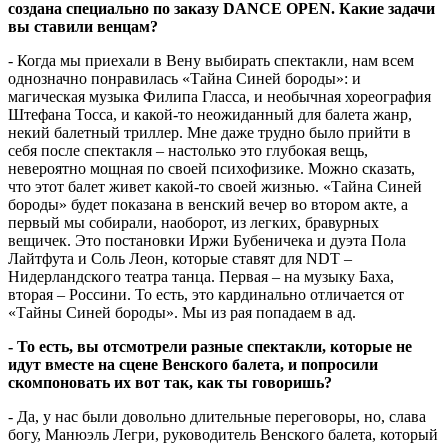
создана специально по заказу DANCE OPEN. Какие задачи
вы ставили венцам?
- Когда мы приехали в Вену выбирать спектакли, нам всем
однозначно понравилась «Тайна Синей бороды»: и
магическая музыка Филипа Гласса, и необычная хореография
Штефана Тосса, и какой-то неожиданный для балета жанр,
некий балетный триллер. Мне даже трудно было прийти в
себя после спектакля – настолько это глубокая вещь,
невероятно мощная по своей психофизике. Можно сказать,
что этот балет живет какой-то своей жизнью. «Тайна Синей
бороды» будет показана в венский вечер во втором акте, а
первый мы собирали, наоборот, из легких, бравурных
вещичек. Это постановки Иржи Бубеничека и дуэта Пола
Лайтфута и Соль Леон, которые ставят для NDT –
Нидерландского театра танца. Первая – на музыку Баха,
вторая – Россини. То есть, это кардинально отличается от
«Тайны Синей бороды». Мы из рая попадаем в ад.
- То есть, вы отсмотрели разные спектакли, которые не
идут вместе на сцене Венского балета, и попросили
скомпоновать их вот так, как ты говоришь?
- Да, у нас были довольно длительные переговоры, но, слава
богу, Манюэль Легри, руководитель Венского балета, который