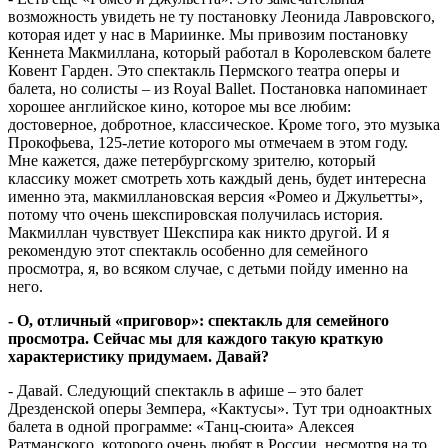
возможность увидеть не ту постановку Леонида Лавровского,
которая идет у нас в Мариинке. Мы привозим постановку
Кеннета Макмиллана, который работал в Королевском балете
Ковент Гарден. Это спектакль Пермского театра оперы и
балета, но солисты – из Royal Ballet. Постановка напоминает
хорошее английское кино, которое мы все любим:
достоверное, добротное, классическое. Кроме того, это музыка
Прокофьева, 125-летие которого мы отмечаем в этом году.
Мне кажется, даже петербургскому зрителю, который
классику может смотреть хоть каждый день, будет интересна
именно эта, макмиллановская версия «Ромео и Джульетты»,
потому что очень шекспировская получилась история.
Макмиллан чувствует Шекспира как никто другой. И я
рекомендую этот спектакль особенно для семейного
просмотра, я, во всяком случае, с детьми пойду именно на
него.
- О, отличный «приговор»: спектакль для семейного
просмотра. Сейчас мы для каждого такую краткую
характеристику придумаем. Давай?
- Давай. Следующий спектакль в афише – это балет
Дрезденской оперы Земпера, «Кактусы». Тут три одноактных
балета в одной программе: «Танц-сюита» Алексея
Ратманского, которого очень любят в России, несмотря на то,