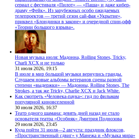
сериал с фестиваля «Пилот» — «Паша» и даже кибер-
драму «Фейк». Из зарубежных особо ожидаемых
телепроектов — третий сезон сай-фая «Укрытие»,
приквел «Блондинки в законе» и очередной спин-офф
«Теории большого взрыва».
Новая музыка июля: Мадонна, Rolling Stones, Tricky,
Charli XCX и не только
31 июля 2026,
19:15
В июле в мир большой музыки вернулись гранды.
Слушаем новые альбомы ветеранов сцены разной
степени «выдержки» — Мадонны, Rolling Stones, The
Strokes, а так же Tricky, Charlie XCX и Jack White.
Как смотреть «Человека-паука»: гид по фильмам
популярной киновселенной
30 июля 2026,
16:37
Театр одного шамана: девять дней назад не стало
основателя театра «Особняк» Дмитрия Поднозова
29 июля 2026,
23:45
Куда пойти 31 июля—2 августа: праздник флоксов,
«Пространственный сдвиг» у Манежа и «Музыка мира»