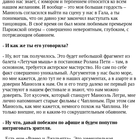
давно нас знает, с юмором и терпением относится ко всем
нашим желаниям. И вообще – это моя большая гордость –
Манюэль согласился выйти на сцену у нас в Гала, а ты
понимаешь, что он давно уже закончил выступать как
танцовщик. В своё время он был моим любимым премьером
Парижской оперы – совершенно невероятным, глубоким, с
потрясающим обаянием.
- И как же ты его уговорила?
- Ну, вот так получилось. Это будет небольшой фрагмент из
балета «Летучая мышь» в постановке Ролана Пети – там, в
основном, требуется актерское мастерство. Но сам по себе
факт совершенно уникальный. Аргументов у нас было море,
но мне кажется, дело тут не в наших аргументах, а в азарте и в
доверии Манюэля к нам. Он и его театр далеко не первый раз
участвуют в нашем фестивале и знают, что нам можно
доверять. Тот кусочек, который станцует Манюэль Легри, мне
лично напоминает старые фильмы с Чаплиным. При этом сам
Манюэль, как мне кажется, немного похож на Чаплина. Не
только внешне, но и каким-то сокрушительным обаянием.
- Ну что, давай побежим по афише и будем попутно
интриговать зрителя.
- Есть еще «Ромео и Джульетта». Это замечательная