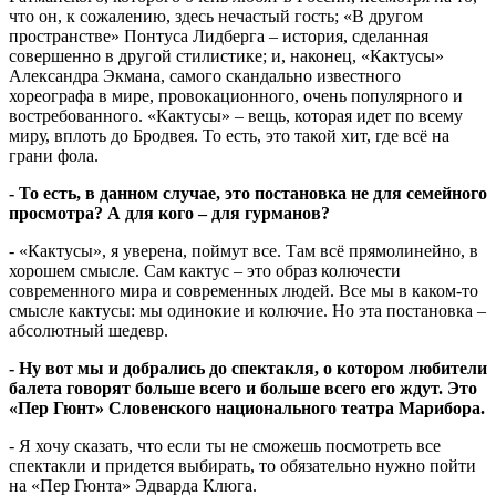
что он, к сожалению, здесь нечастый гость; «В другом
пространстве» Понтуса Лидберга – история, сделанная
совершенно в другой стилистике; и, наконец, «Кактусы»
Александра Экмана, самого скандально известного
хореографа в мире, провокационного, очень популярного и
востребованного. «Кактусы» – вещь, которая идет по всему
миру, вплоть до Бродвея. То есть, это такой хит, где всё на
грани фола.
- То есть, в данном случае, это постановка не для семейного
просмотра? А для кого – для гурманов?
- «Кактусы», я уверена, поймут все. Там всё прямолинейно, в
хорошем смысле. Сам кактус – это образ колючести
современного мира и современных людей. Все мы в каком-то
смысле кактусы: мы одинокие и колючие. Но эта постановка –
абсолютный шедевр.
- Ну вот мы и добрались до спектакля, о котором любители
балета говорят больше всего и больше всего его ждут. Это
«Пер Гюнт» Словенского национального театра Марибора.
- Я хочу сказать, что если ты не сможешь посмотреть все
спектакли и придется выбирать, то обязательно нужно пойти
на «Пер Гюнта» Эдварда Клюга.