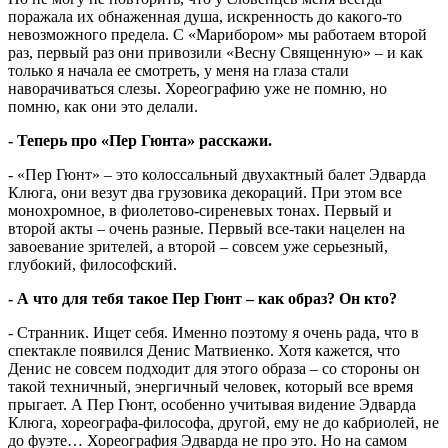
поражала их обнаженная душа, искренность до какого-то
невозможного предела. С «Марибором» мы работаем второй
раз, первый раз они привозили «Весну Священную» – и как
только я начала ее смотреть, у меня на глаза стали
наворачиваться слезы. Хореографию уже не помню, но
помню, как они это делали.
- Теперь про «Пер Гюнта» расскажи.
- «Пер Гюнт» – это колоссальный двухактный балет Эдварда
Клюга, они везут два грузовика декораций. При этом все
монохромное, в фиолетово-сиреневых тонах. Первый и
второй акты – очень разные. Первый все-таки нацелен на
завоевание зрителей, а второй – совсем уже серьезный,
глубокий, философский.
- А что для тебя такое Пер Гюнт – как образ? Он кто?
- Странник. Ищет себя. Именно поэтому я очень рада, что в
спектакле появился Денис Матвиенко. Хотя кажется, что
Денис не совсем подходит для этого образа – со стороны он
такой техничный, энергичный человек, который все время
прыгает. А Пер Гюнт, особенно учитывая видение Эдварда
Клюга, хореографа-философа, другой, ему не до кабриолей, не
до фуэте… Хореография Эдварда не про это. Но на самом