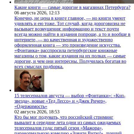
Какие книги — самые дорогие в магазинах Петербурга?
06 августа 2026,
12:13
Конечно, не цена в книге главное, — но книги умеют
удивлять и ею тоже. Тот случай, когда дороговизна не
вызывает возмущения: информацию и текст почти
всегда можно найти в издания попроще, а то и вообще в
интернете, — но качественная и художественно
оформленная книга — это произведение искусства.
«Фонтанка» расспросила петербургские книжные
магазины о том, какие издания на их полках — самые
дорогие, и чем они интересны. Получилась богатая во
всех смыслах подборка.
15 телесериалов августа — выбор «Фонтанки»: «Коп-
звезда», новые «Тед Лессо» и «Джек Ричер»,
«Одержимость»
02 августа 2026,
18:53
Кто бы мог подумать, что российский стриминг
вывалит в середине лета одни из самых ожидаемых
телесериалов года: пятый сезон «Мажора»,
паранормальную комедию «Зовите Витю!», лучший