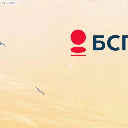
РЕКЛАМА
Афиша Plus
#телегид
Фонтанка.ру
Сегодня:
2026.08.07
00:36
Афиша Plus
кино
спектакли
выставки
концерты
лекции
книги
афиша плюс
новости
+