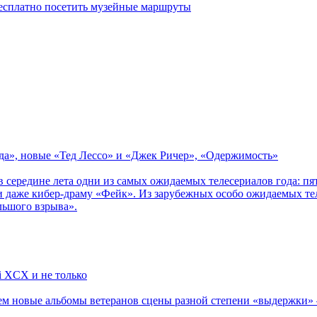
бесплатно посетить музейные маршруты
зда», новые «Тед Лессо» и «Джек Ричер», «Одержимость»
в середине лета одни из самых ожидаемых телесериалов года: 
 даже кибер-драму «Фейк». Из зарубежных особо ожидаемых тел
льшого взрыва».
li XCX и не только
новые альбомы ветеранов сцены разной степени «выдержки» — Мад