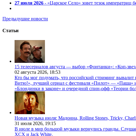
27 июля 2026
- «Царское Село» зовет тезок императриц 
Предыдущие новости
Статьи
15 телесериалов августа — выбор «Фонтанки»: «Коп-зве
02 августа 2026,
18:53
Кто бы мог подумать, что российский стриминг вывалит 
Витю!», лучший сериал с фестиваля «Пилот» — «Паша» и
«Блондинки в законе» и очередной спин-офф «Теории бо
Новая музыка июля: Мадонна, Rolling Stones, Tricky, Char
31 июля 2026,
19:15
В июле в мир большой музыки вернулись гранды. Слушаем 
XCX и Jack White.