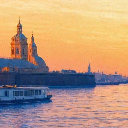
Для школьников устроят цирк
29 марта 2016,
23:41
Версия для печати
2 апреля в необычный рейс отправится ретро-трамвай "Стиляга
для юных пассажиров, каждый из которых сможет стать участн
Во время трамвайной прогулки школьников будут сопровождат
памятными фотографиями и конкурсами с призами. Цирковая пое
проспекте Васильевского острова, дом 77. Продолжительность 
Фонтанка.ру