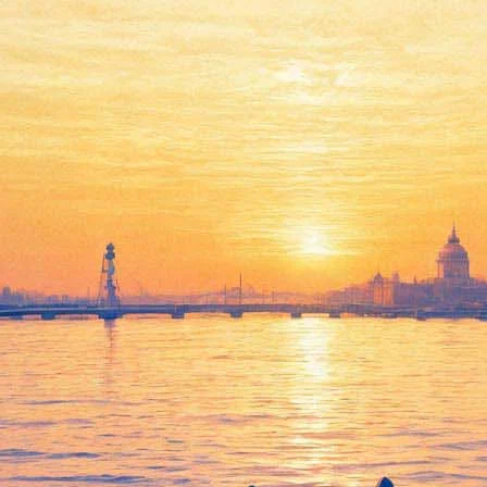
 в ретро-трамвае
 21 века" – он превратится в передвижную цирковую арену. Эта
иком необычного представления.
ь мимы и цирковые артисты, а оформление салона трамвая созд
здка начнется 2 апреля в 14 часов, отправление рейса от здани
поездки – 2 часа. Подробности –
в группе мероприятия
ВКонтакт