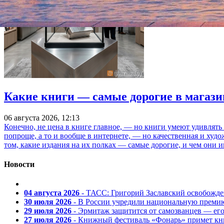
Какие книги — самые дорогие в магази
06 августа 2026, 12:13
Конечно, не цена в книге главное, — но книги умеют удивлять
попроще, а то и вообще в интернете, — но качественная и ху
том, какие издания на их полках — самые дорогие, и чем они и
Новости
04 августа 2026
- ТАСС: Григорий Заславский освобожд
30 июля 2026
- В России учредили национальную премию
29 июля 2026
- Эрмитаж защитится от самозванцев — ег
27 июля 2026
- Книжный фестиваль «Фонарь» примет кни