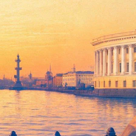
 специальная поездка по Петербургу предназначена специально
аст иллюзию манежа. Веселые номера будут дополнены
я Музея городского электрического транспорта на Среднем
е.