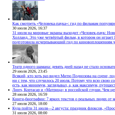
Как смотреть «Человека-паука»: гид по фильмам популя
30 июля 2026,
16:37
31 июля на мировые экраны выходит «Человек-паук: Нов
Холланд. Это уже четвёртый фильм, в котором он играет 
подготовила исчерпывающий гид по киновоплощениям ч
Театр одного шамана: девять дней назад не стало основа
29 июля 2026,
23:45
Всякий, кто хоть раз видел Митю Поднозова на сцене, по
ни с тем, что случилось 20 июля. Потому что всю свою 
есть, как минимум, заглядывал, а, как максимум, путешест
Линч, Кортасар и «Матрица» в российской глуши. Чем ц
28 июля 2026,
16:59
Книги-биографии: 7 ярких текстов о реальных людях от
27 июля 2026,
18:00
Куда пойти 31 июля—2 августа: праздник флоксов, «Про
31 июля 2026,
08:00