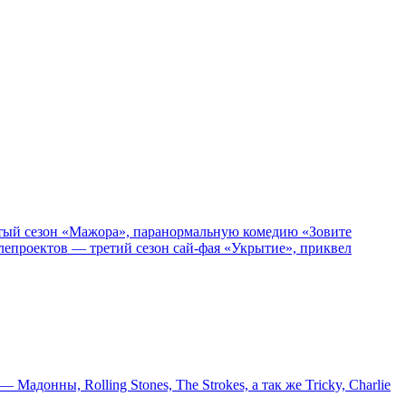
пятый сезон «Мажора», паранормальную комедию «Зовите
епроектов — третий сезон сай-фая «Укрытие», приквел
онны, Rolling Stones, The Strokes, а так же Tricky, Charlie