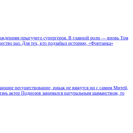
ождениям прыгучего супергероя. В главной роли — вновь Том
жество раз. Для тех, кто подзабыл историю, «Фонтанка»
сывающие несуществование, никак не вяжутся ни с самим Митей,
жизнь актер Поднозов занимался натуральным шаманством, то