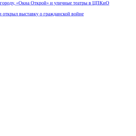
 городу, «Окна Открой» и уличные театры в ЦПКиО
ии открыл выставку о гражданской войне