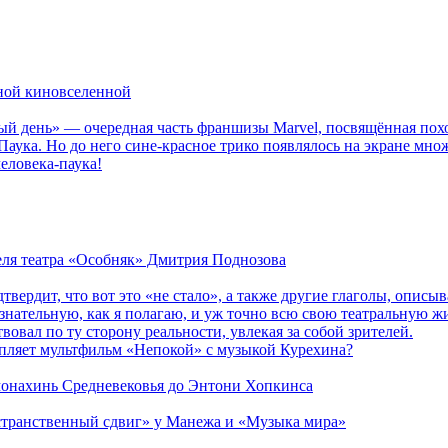
рной киновселенной
ый день» — очередная часть франшизы Marvel, посвящённая пох
Паука. Но до него сине-красное трико появлялось на экране мно
еловека-паука!
теля театра «Особняк» Дмитрия Поднозова
дтвердит, что вот это «не стало», а также другие глаголы, опи
сознательную, как я полагаю, и уж точно всю свою театральную 
вовал по ту сторону реальности, увлекая за собой зрителей.
епляет мультфильм «Непокой» с музыкой Курехина?
 монахинь Средневековья до Энтони Хопкинса
странственный сдвиг» у Манежа и «Музыка мира»