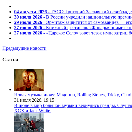
04 августа 2026
- ТАСС: Григорий Заславский освобожд
30 июля 2026
- В России учредили национальную премию
29 июля 2026
- Эрмитаж защитится от самозванцев — ег
27 июля 2026
- Книжный фестиваль «Фонарь» примет кни
27 июля 2026
- «Царское Село» зовет тезок императриц 
Предыдущие новости
Статьи
Новая музыка июля: Мадонна, Rolling Stones, Tricky, Char
31 июля 2026,
19:15
В июле в мир большой музыки вернулись гранды. Слушаем 
XCX и Jack White.