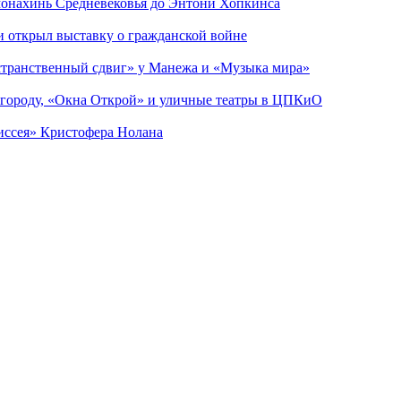
 монахинь Средневековья до Энтони Хопкинса
ии открыл выставку о гражданской войне
странственный сдвиг» у Манежа и «Музыка мира»
 городу, «Окна Открой» и уличные театры в ЦПКиО
диссея» Кристофера Нолана