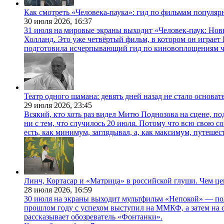
Как смотреть «Человека-паука»: гид по фильмам популя
30 июля 2026,
16:37
31 июля на мировые экраны выходит «Человек-паук: Нов
Холланд. Это уже четвёртый фильм, в котором он играет 
подготовила исчерпывающий гид по киновоплощениям ч
Театр одного шамана: девять дней назад не стало основа
29 июля 2026,
23:45
Всякий, кто хоть раз видел Митю Поднозова на сцене, по
ни с тем, что случилось 20 июля. Потому что всю свою 
есть, как минимум, заглядывал, а, как максимум, путешест
Линч, Кортасар и «Матрица» в российской глуши. Чем ц
28 июля 2026,
16:59
30 июля на экраны выходит мультфильм «Непокой» — по
прошлом году с успехом выступил на ММКФ, а затем на 
рассказывает обозреватель «Фонтанки».