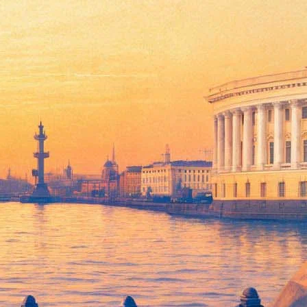
тель великанов»
gence France-Presse. В премьерные выходные приключенческий
миллиона долларов. «Поймай толстуху, если сможешь»
есто, а в последний уикенд зимы вновь вернулась на вершину
ионов долларов. На миллион долларов меньше смогло
уэйном«Скалой» Джонсоном в главной роли. «Стукач» собрал