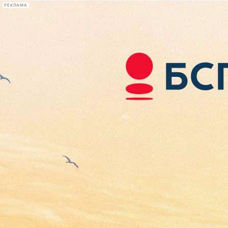
РЕКЛАМА
Афиша Plus
#телегид
Фонтанка.ру
Сегодня:
2026.08.06
08:36
Афиша Plus
кино
спектакли
выставки
концерты
лекции
книги
афиша плюс
новости
+