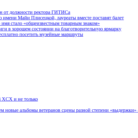
ен от должности ректора ГИТИСа
 имени Майи Плисецкой, лауреаты вместе поставят балет
о имя стало «общеизвестным товарным знаком»
ги в хорошем состоянии на благотворительную ярмарку
бесплатно посетить музейные маршруты
li XCX и не только
новые альбомы ветеранов сцены разной степени «выдержки» — Мад