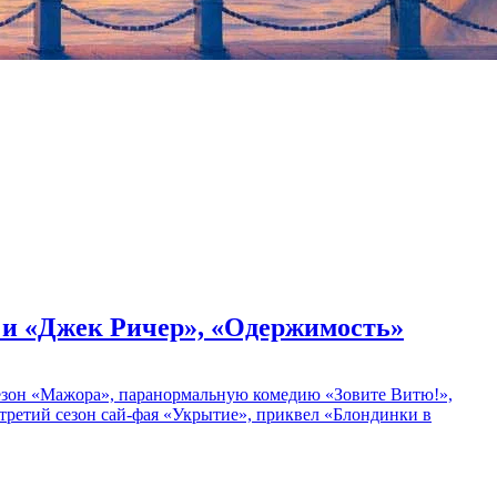
» и «Джек Ричер», «Одержимость»
 сезон «Мажора», паранормальную комедию «Зовите Витю!»,
ретий сезон сай-фая «Укрытие», приквел «Блондинки в