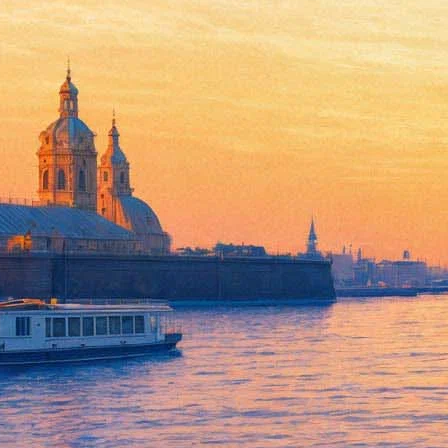
Лидером североамериканского
04 марта 2013,
04:48
Версия для печати
Фильм «Джек – покоритель великанов» стал лидером кинопрока
фильм с Николасом Холтом в главной роли заработал 28 милли
Комедия Сета Гордона «Поймай толстуху, если сможешь» (оригин
дебютировала во вторые выходные февраля на первом месте в с
списка кассовых лидеров.
Еще одна комедия — «21 и старше» — дебютировала в североам
заработать «Последнее изгнание дьявола: Второе пришествие»,
Замыкает пятерку самых кассовых фильмов США и Канады в п
7,7 миллиона долларов.
Источник:
Лента.ру