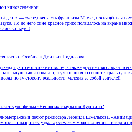
рной киновселенной
ый день» — очередная часть франшизы Marvel, посвящённая пох
Паука. Но до него сине-красное трико появлялось на экране мно
еловека-паука!
теля театра «Особняк» Дмитрия Поднозова
дтвердит, что вот это «не стало», а также другие глаголы, опи
сознательную, как я полагаю, и уж точно всю свою театральную 
вовал по ту сторону реальности, увлекая за собой зрителей.
епляет мультфильм «Непокой» с музыкой Курехина?
лнометражный дебют режиссера Леонида Шмелькова. «Анимацио
смотре анимации «Суздальфест». Чем может зацепить история п