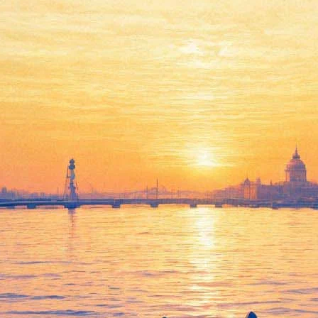
 проката стал «Джек – покори
та Северной Америки по итогам уикенда 1-3 марта, сообщает A
онов долларов.
альное название — «Identity Thief») стала второй, собрав 9,7 
евероамериканском кинопрокате, а затем опустилась на второе м
ериканском кинопрокате на третьем месте со сборами в 9 милл
 премьера которого также состоялась на прошедшей неделе.
ервые выходные марта «Стукач» режиссера Рика Романа Во с Д