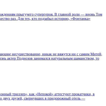
ождениям прыгучего супергероя. В главной роли — вновь Том
жество раз. Для тех, кто подзабыл историю, «Фонтанка»
сывающие несуществование, никак не вяжутся ни с самим Митей,
жизнь актер Поднозов занимался натуральным шаманством, то
нный триллер», как «Непокой» аттестуют прокатчики, в
ро двух друзей, свернувших в придорожный отель —