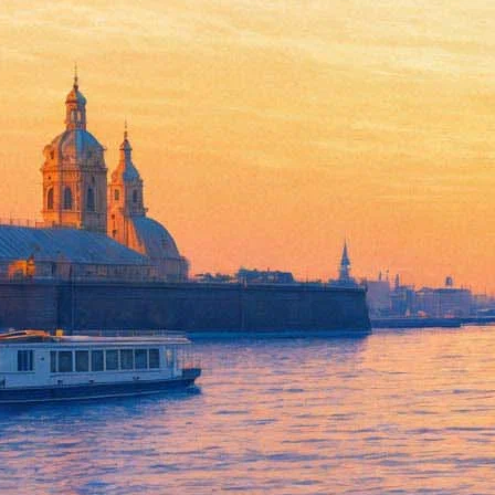
Третий фильм о Бриджит Джон
17 марта 2016,
13:12
Версия для печати
Согласно информации UPI Россия – официального дистрибьютера
российские экраны 15 сентября 2016 года.
Режиссером выступит Шэрон Магуайр, автор первого фильма о
явится Колин Фёрт. А вот третьим в любовном треугольнике, б
"Зачарованная", "Друг невесты").