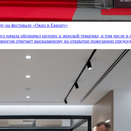
оду на фестивале «Окно в Европу»
го начала обозначил интерес к женской тематике, в том числе 
многом отвечает высказанному на открытии пожеланию председа