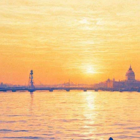
с выйдет в прокат в сентябре 
 фильма Bridget Jones’s Baby, который в отечественном прокат
 милой и ужасно непутевой толстушке – "Дневник Бриджит Джон
ез которого историю о Бриджит Джонс трудно себе вообразить, 