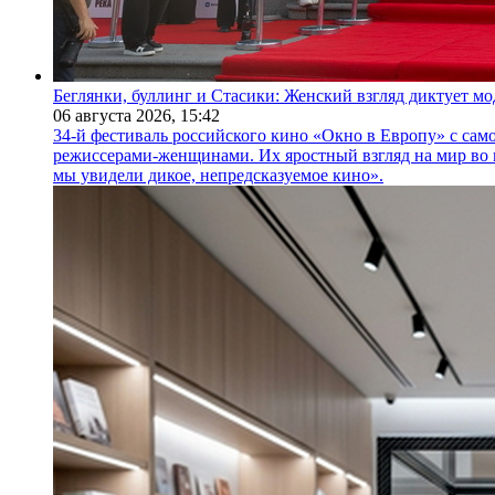
Беглянки, буллинг и Стасики: Женский взгляд диктует м
06 августа 2026,
15:42
34-й фестиваль российского кино «Окно в Европу» с само
режиссерами-женщинами. Их яростный взгляд на мир во 
мы увидели дикое, непредсказуемое кино».