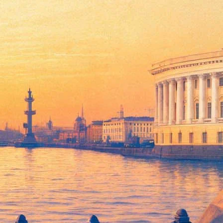
2016-го
е будет называться "Бриджит Джонс 3", – фильм выйдет на
с". К роли Бриджит вернется Рене Зельвегер, Марком Дарси
на сей раз выступит Патрик Демпси ("Счастливы вместе",