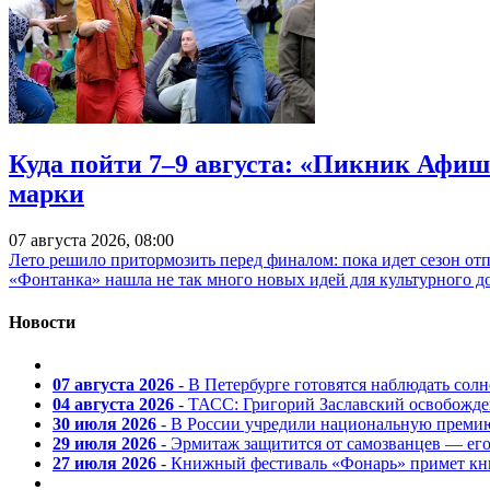
Куда пойти 7–9 августа: «Пикник Афиш
марки
07 августа 2026, 08:00
Лето решило притормозить перед финалом: пока идет сезон от
«Фонтанка» нашла не так много новых идей для культурного д
Новости
07 августа 2026
- В Петербурге готовятся наблюдать солн
04 августа 2026
- ТАСС: Григорий Заславский освобожд
30 июля 2026
- В России учредили национальную премию
29 июля 2026
- Эрмитаж защитится от самозванцев — ег
27 июля 2026
- Книжный фестиваль «Фонарь» примет кни