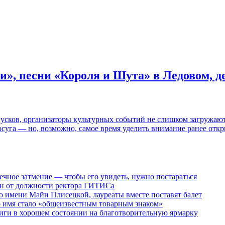
и», песни «Короля и Шута» в Ледовом, 
пусков, организаторы культурных событий не слишком загружаю
осуга — но, возможно, самое время уделить внимание ранее отк
ечное затмение — чтобы его увидеть, нужно постараться
ен от должности ректора ГИТИСа
 имени Майи Плисецкой, лауреаты вместе поставят балет
о имя стало «общеизвестным товарным знаком»
ги в хорошем состоянии на благотворительную ярмарку