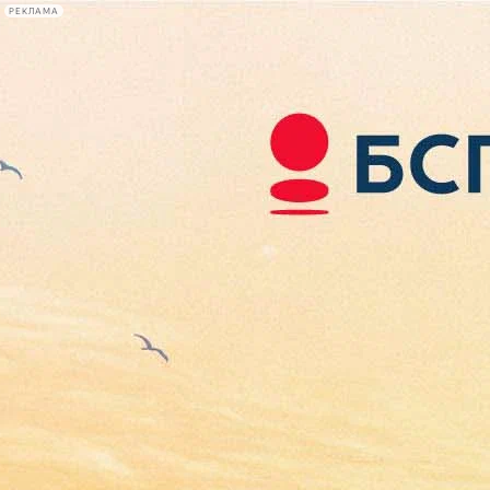
РЕКЛАМА
Афиша Plus
#телегид
Фонтанка.ру
Сегодня:
2026.08.08
08:31
Афиша Plus
кино
спектакли
выставки
концерты
лекции
книги
афиша плюс
новости
+