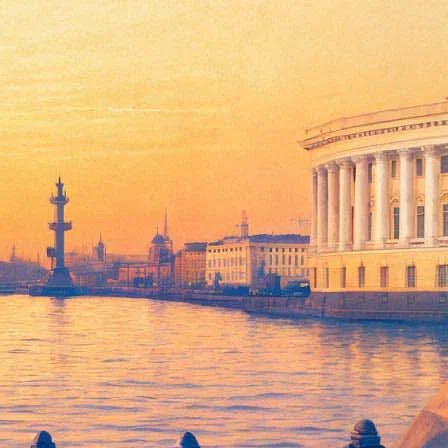
городу
ность Санкт-Петербурга.
ета по культуре, Комитета имущественных отношений,
ета по культуре Санкт-Петербурга, а также определили состав
кой области.
ованию совместной рабочей группы и дальнейшему
рошлом году, когда 30 апреля областной комитет по культуре
вской. Во главе дирекции встал худрук Театра на Васильевском
 в 2015 году была применена в нескольких российских регионах
дента страны
, вышла на согласованный митинг. А также
у. Учитывая пожелания коллектива театра «На Литейном», а