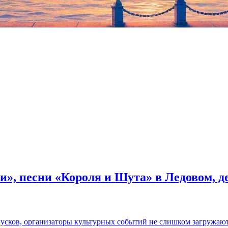
связанную с Санкт-Петербургом, данное предложение было подде
и», песни «Короля и Шута» в Ледовом, 
пусков, организаторы культурных событий не слишком загружаю