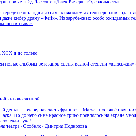
зда», новые «Тед Лессо» и «Джек Ричер», «Одержимость»
в середине лета одни из самых ожидаемых телесериалов года: 
 даже кибер-драму «Фейк». Из зарубежных особо ожидаемых тел
льшого взрыва».
li XCX и не только
новые альбомы ветеранов сцены разной степени «выдержки» — Мад
рной киновселенной
ый день» — очередная часть франшизы Marvel, посвящённая пох
Паука. Но до него сине-красное трико появлялось на экране мно
еловека-паука!
теля театра «Особняк» Дмитрия Поднозова