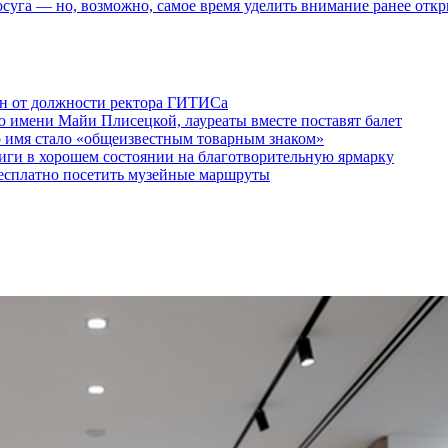
осуга — но, возможно, самое время уделить внимание ранее отк
ен от должности ректора ГИТИСа
 имени Майи Плисецкой, лауреаты вместе поставят балет
о имя стало «общеизвестным товарным знаком»
ги в хорошем состоянии на благотворительную ярмарку
бесплатно посетить музейные маршруты