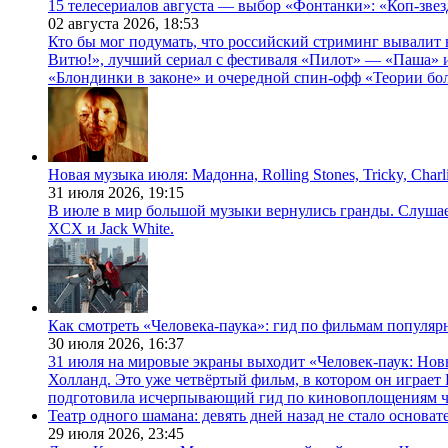
15 телесериалов августа — выбор «Фонтанки»: «Коп-зве
02 августа 2026,
18:53
Кто бы мог подумать, что российский стриминг вывалит 
Витю!», лучший сериал с фестиваля «Пилот» — «Паша» и
«Блондинки в законе» и очередной спин-офф «Теории бо
Новая музыка июля: Мадонна, Rolling Stones, Tricky, Char
31 июля 2026,
19:15
В июле в мир большой музыки вернулись гранды. Слушаем 
XCX и Jack White.
Как смотреть «Человека-паука»: гид по фильмам популя
30 июля 2026,
16:37
31 июля на мировые экраны выходит «Человек-паук: Нов
Холланд. Это уже четвёртый фильм, в котором он играет 
подготовила исчерпывающий гид по киновоплощениям ч
Театр одного шамана: девять дней назад не стало основа
29 июля 2026,
23:45