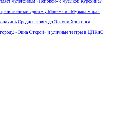
епляет мультфильм «Непокой» с музыкой Курехина?
странственный сдвиг» у Манежа и «Музыка мира»
 монахинь Средневековья до Энтони Хопкинса
 городу, «Окна Открой» и уличные театры в ЦПКиО