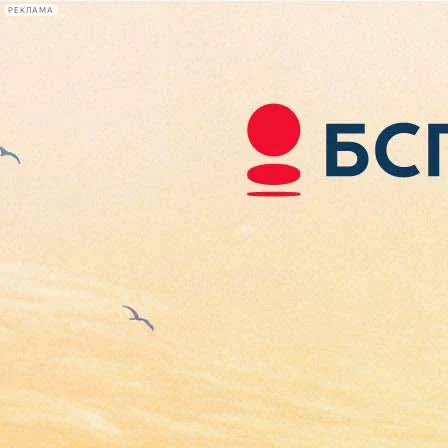
РЕКЛАМА
Афиша Plus
#телегид
Фонтанка.ру
Сегодня:
2026.08.07
08:32
Афиша Plus
кино
спектакли
выставки
концерты
лекции
книги
афиша плюс
новости
+