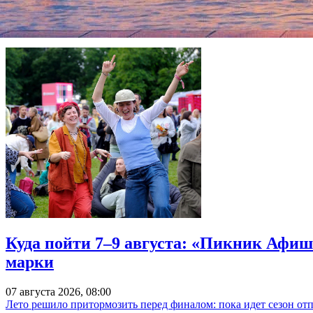
также значимость театра и его богатую историю, неразрывно 
Фонтанка.ру
Куда пойти 7–9 августа: «Пикник Афиш
марки
07 августа 2026, 08:00
Лето решило притормозить перед финалом: пока идет сезон от