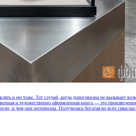
влять и ею тоже. Тот случай, когда дороговизна не вызывает в
ственная и художественно оформленная книга — это произведени
огие, и чем они интересны. Получилась богатая во всех смыслах