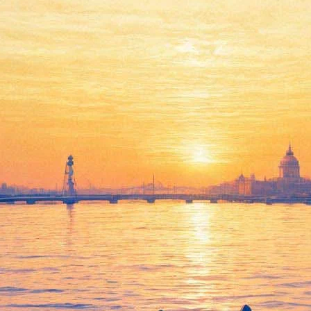
передачи Театра на Литейном 
а по принятию Драматического театра «На Литейном» в собствен
атора Владимира Кириллова и с участием представителей Комит
этапных действий по процедуре передачи театра в ведение Комит
ставе совместной рабочей группы с представителями Ленинградс
ным руководителям организовать необходимую работу по образ
 собственность Санкт-Петербурга.
находящемся в ведении правительства Ленобласти, сложилась в п
ной дирекции
двух театров – «На Литейном» и Театра на Василье
ику создания так называемых «
театральных колхозов
», которая
упил с яростным протестом, отправила
два письма в адрес прези
ьбой рассмотреть вопрос о передаче театра «На Литейном» город