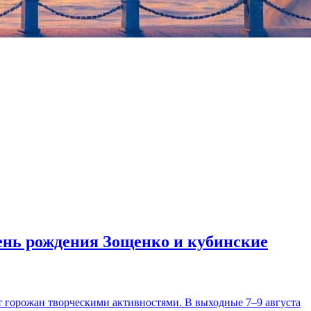
ржано Губернатором города Георгием Полтавченко.
день рождения Зощенко и кубинские
т горожан творческими активностями. В выходные 7–9 августа