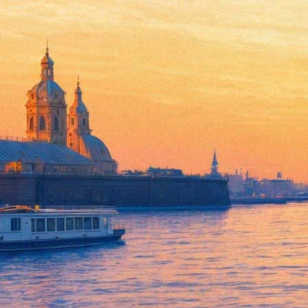
В Смольном обсудили вопрос 
15 марта 2016,
18:53
Версия для печати
Сегодня, 15 марта, начала работу региональная рабочая групп
На совещании в Смольном под председательством вице-губерн
Юридического комитета и Комитета финансов обсудили план по
региональной рабочей группы, которая продолжит работу в со
По итогам совещания Владимир Кириллов поручил ответствен
взаимодействию по вопросам передачи театра «На Литейном» в
Напомним, что скандальная ситуация в Театре «На Литейном», 
опубликовал распоряжение о
создании объединенной генераль
Владимир Словохотов. Подобное решение вписывалось в практ
и ничем не доказала своей эффективности. Труппа театра выст
написала письмо в адрес губернатора Санкт-Петербурга с прос