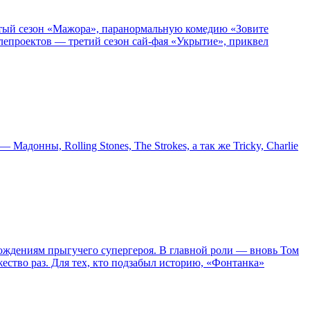
пятый сезон «Мажора», паранормальную комедию «Зовите
епроектов — третий сезон сай-фая «Укрытие», приквел
онны, Rolling Stones, The Strokes, а так же Tricky, Charlie
ождениям прыгучего супергероя. В главной роли — вновь Том
жество раз. Для тех, кто подзабыл историю, «Фонтанка»