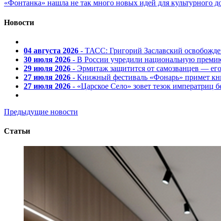
«Фонтанка» нашла не так много новых идей для культурного д
Новости
04 августа 2026
- ТАСС: Григорий Заславский освобожд
30 июля 2026
- В России учредили национальную премию
29 июля 2026
- Эрмитаж защитится от самозванцев — ег
27 июля 2026
- Книжный фестиваль «Фонарь» примет кни
27 июля 2026
- «Царское Село» зовет тезок императриц 
Предыдущие новости
Статьи