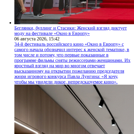
Беглянки, буллинг и Стасики: Женский взгляд диктует
моду на фестивале «Окно в Европу»
06 августа 2026,
15:42
34-й фестиваль российского кино «Окно в Европу» с
самого начала обозначил интерес к женской тематике, в
том числе и потому, что первые показанные в
программе фильмы сняты режиссерами-женщинами. Их
яростный взгляд на мир во многом отвечает
высказанному на открытии пожеланию председателя
жюри игрового конкурса Павла Лунгина: «Я хочу,
чтобы мы увидели дикое, непредсказуемое кино».