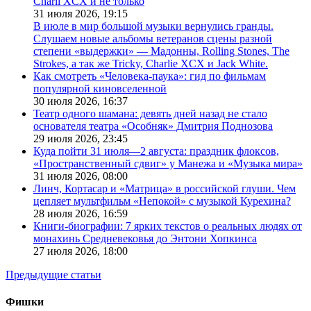
Charli XCX и не только
31 июля 2026,
19:15
В июле в мир большой музыки вернулись гранды.
Слушаем новые альбомы ветеранов сцены разной
степени «выдержки» — Мадонны, Rolling Stones, The
Strokes, а так же Tricky, Charlie XCX и Jack White.
Как смотреть «Человека-паука»: гид по фильмам
популярной киновселенной
30 июля 2026,
16:37
Театр одного шамана: девять дней назад не стало
основателя театра «Особняк» Дмитрия Поднозова
29 июля 2026,
23:45
Куда пойти 31 июля—2 августа: праздник флоксов,
«Пространственный сдвиг» у Манежа и «Музыка мира»
31 июля 2026,
08:00
Линч, Кортасар и «Матрица» в российской глуши. Чем
цепляет мультфильм «Непокой» с музыкой Курехина?
28 июля 2026,
16:59
Книги-биографии: 7 ярких текстов о реальных людях от
монахинь Средневековья до Энтони Хопкинса
27 июля 2026,
18:00
Предыдущие статьи
Фишки