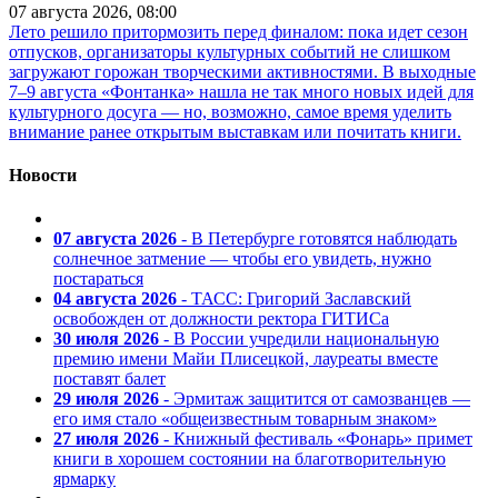
07 августа 2026, 08:00
Лето решило притормозить перед финалом: пока идет сезон
отпусков, организаторы культурных событий не слишком
загружают горожан творческими активностями. В выходные
7–9 августа «Фонтанка» нашла не так много новых идей для
культурного досуга — но, возможно, самое время уделить
внимание ранее открытым выставкам или почитать книги.
Новости
07 августа 2026
- В Петербурге готовятся наблюдать
солнечное затмение — чтобы его увидеть, нужно
постараться
04 августа 2026
- ТАСС: Григорий Заславский
освобожден от должности ректора ГИТИСа
30 июля 2026
- В России учредили национальную
премию имени Майи Плисецкой, лауреаты вместе
поставят балет
29 июля 2026
- Эрмитаж защитится от самозванцев —
его имя стало «общеизвестным товарным знаком»
27 июля 2026
- Книжный фестиваль «Фонарь» примет
книги в хорошем состоянии на благотворительную
ярмарку