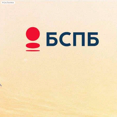
РЕКЛАМА
Афиша Plus
#телегид
Фонтанка.ру
Сегодня:
2026.08.07
19:17
Афиша Plus
кино
спектакли
выставки
концерты
лекции
книги
афиша плюс
новости
+