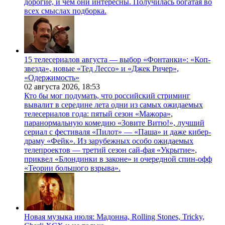
дорогие, и чем они интересны. Получилась богатая во
всех смыслах подборка.
15 телесериалов августа — выбор «Фонтанки»: «Коп-
звезда», новые «Тед Лессо» и «Джек Ричер»,
«Одержимость»
02 августа 2026,
18:53
Кто бы мог подумать, что российский стриминг
вывалит в середине лета одни из самых ожидаемых
телесериалов года: пятый сезон «Мажора»,
паранормальную комедию «Зовите Витю!», лучший
сериал с фестиваля «Пилот» — «Паша» и даже кибер-
драму «Фейк». Из зарубежных особо ожидаемых
телепроектов — третий сезон сай-фая «Укрытие»,
приквел «Блондинки в законе» и очередной спин-офф
«Теории большого взрыва».
Новая музыка июля: Мадонна, Rolling Stones, Tricky,