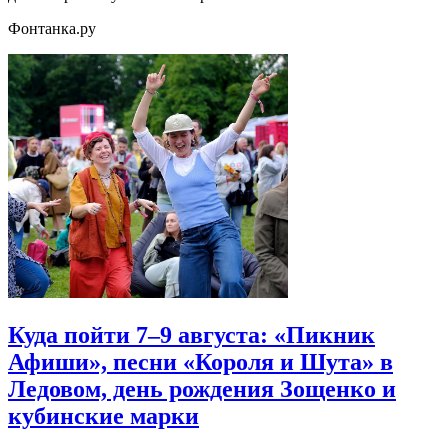
Фонтанка.ру
Куда пойти 7–9 августа: «Пикник
Афиши», песни «Короля и Шута» в
Ледовом, день рождения Зощенко и
кубинские марки