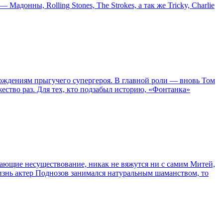
онны, Rolling Stones, The Strokes, а так же Tricky, Charlie
ождениям прыгучего супергероя. В главной роли — вновь Том
жество раз. Для тех, кто подзабыл историю, «Фонтанка»
сывающие несуществование, никак не вяжутся ни с самим Митей,
жизнь актер Поднозов занимался натуральным шаманством, то