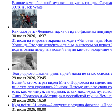
В июле в мир большой музыки вернулись гранды. Слушаем 
XCX и Jack White.
Как смотреть «Человека-паука»: гид по фильмам популя
30 июля 2026,
16:37
31 июля на мировые экраны выходит «Человек-паук: Нов
Холланд. Это уже четвёртый фильм, в котором он играет 
подготовила исчерпывающий гид по киновоплощениям ч
Театр одного шамана: девять дней назад не стало основа
29 июля 2026,
23:45
Всякий, кто хоть раз видел Митю Поднозова на сцене, по
ни с тем, что случилось 20 июля. Потому что всю свою 
есть, как минимум, заглядывал, а, как максимум, путешест
Линч, Кортасар и «Матрица» в российской глуши. Чем ц
28 июля 2026,
16:59
Куда пойти 31 июля—2 августа: праздник флоксов, «Про
31 июля 2026,
08:00