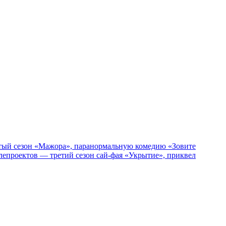
пятый сезон «Мажора», паранормальную комедию «Зовите
епроектов — третий сезон сай-фая «Укрытие», приквел