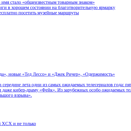
о имя стало «общеизвестным товарным знаком»
ги в хорошем состоянии на благотворительную ярмарку
бесплатно посетить музейные маршруты
зда», новые «Тед Лессо» и «Джек Ричер», «Одержимость»
в середине лета одни из самых ожидаемых телесериалов года: 
 даже кибер-драму «Фейк». Из зарубежных особо ожидаемых тел
льшого взрыва».
li XCX и не только