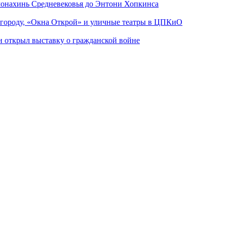
 монахинь Средневековья до Энтони Хопкинса
 городу, «Окна Открой» и уличные театры в ЦПКиО
ии открыл выставку о гражданской войне