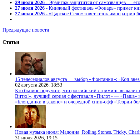
29 июля 2026
- Эрмитаж защитится от самозванцев — ег
27 июля 2026
- Книжный фестиваль «Фонарь» примет кни
27 июля 2026
- «Царское Село» зовет тезок императриц 
Предыдущие новости
Статьи
15 телесериалов августа — выбор «Фонтанки»: «Коп-зве
02 августа 2026,
18:53
Кто бы мог подумать, что российский стриминг вывалит 
Витю!», лучший сериал с фестиваля «Пилот» — «Паша» и
«Блондинки в законе» и очередной спин-офф «Теории бо
Новая музыка июля: Мадонна, Rolling Stones, Tricky, Char
31 июля 2026,
19:15