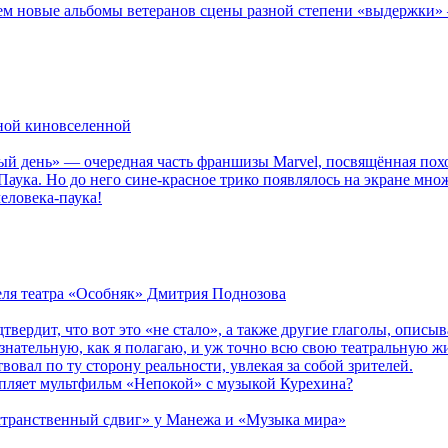
новые альбомы ветеранов сцены разной степени «выдержки» — Мад
рной киновселенной
ый день» — очередная часть франшизы Marvel, посвящённая пох
Паука. Но до него сине-красное трико появлялось на экране мно
еловека-паука!
теля театра «Особняк» Дмитрия Поднозова
дтвердит, что вот это «не стало», а также другие глаголы, опи
сознательную, как я полагаю, и уж точно всю свою театральную 
вовал по ту сторону реальности, увлекая за собой зрителей.
епляет мультфильм «Непокой» с музыкой Курехина?
странственный сдвиг» у Манежа и «Музыка мира»