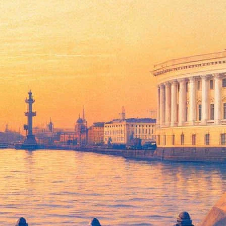
 Теда Мелфи. Как
сообщает Deadline Hollywood
, вместе со
об Дженнингс ("Крепкий орешек") и Кевин Костнер.
ех афроамериканских женщин, которые работали математиками
пространства. Достижения этих женщин-математиков были
вижение за права чернокожего населения США, что также