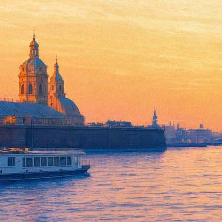
Кирстен Данст снимется в "м
14 марта 2016,
12:15
Версия для печати
Кирстен Данст присоединится к команде актеров, которая сни
звездой фильмов "Меланхолия" и "Джуманджи" в ленте снимутс
Действие картины "Спрятанные числа" разворачивается в нач
в НАСА. Им удалось осуществить расчеты, которые обеспечил
настолько впечатляющими, что их феномен получил название 
отражено в картине.
Лента выйдет в прокат в будущем январе.