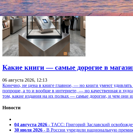
Какие книги — самые дорогие в магази
06 августа 2026, 12:13
Конечно, не цена в книге главное, — но книги умеют удивлять
попроще, а то и вообще в интернете, — но качественная и ху
том, какие издания на их полках — самые дорогие, и чем они и
Новости
04 августа 2026
- ТАСС: Григорий Заславский освобожд
30 июля 2026
- В России учредили национальную премию