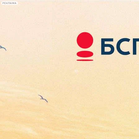
РЕКЛАМА
Афиша Plus
#телегид
Фонтанка.ру
Сегодня:
2026.08.07
06:59
Афиша Plus
кино
спектакли
выставки
концерты
лекции
книги
афиша плюс
новости
+