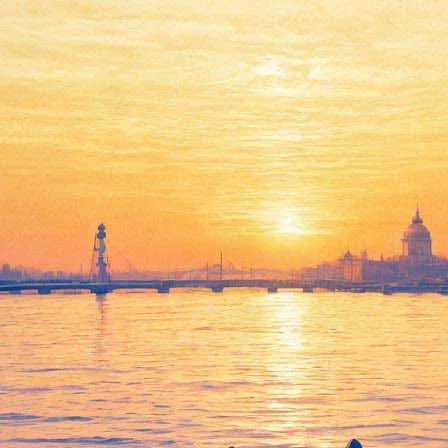
атематической" драме
мется в научно-социальной драме "Спрятанные числа" режиссера
я Октавия Спенсер ("Прислуга", "Теория большого взрыва"), Б
але шестидесятых годов и посвящены подлинной истории четыр
и быстрое продвижение программ по завоеванию космического 
"Цветные компьютеры". Параллельно в эти годы набирает силу д