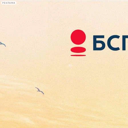
РЕКЛАМА
Афиша Plus
#телегид
Фонтанка.ру
Сегодня:
2026.08.08
17:15
Афиша Plus
кино
спектакли
выставки
концерты
лекции
книги
афиша плюс
новости
+