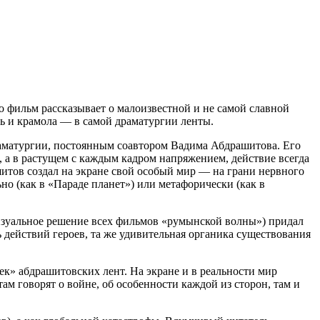
то фильм рассказывает о малоизвестной и не самой славной
ь и крамола — в самой драматургии ленты.
драматургии, постоянным соавтором Вадима Абдрашитова. Его
х, а в растущем с каждым кадром напряжением, действие всегда
итов создал на экране свой особый мир — на грани нервного
о (как в «Параде планет») или метафорически (как в
визуальное решение всех фильмов «румынской волны») придал
 действий героев, та же удивительная органика существования
ек» абдрашитовских лент. На экране и в реальности мир
там говорят о войне, об особенности каждой из сторон, там и