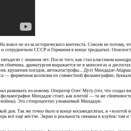
Но вовсе не из-за исторического контекста. Совсем не потому, ч
 и сотрудничали СССР и Германия в конце тридцатых. Опасност
 пятьдесят с лишним лет. После того, как стал классиком кино
оев сбивчива, драматургия выражается не в монологах и диспута
ия, крушения поездов, автокатастрофы... Дуэт Миндадзе-Абдраш
са — фирменная коллизия их совместной фильмографии, буквальн
чал развивать по-новому. Оператор Олег Муту (тот, что создал 
 фильмографии Миндадзе стоит, как влитой — та же сбивчивость
 — войны). Это стопроцентно узнаваемый Миндадзе.
ой дня. Так же точно было в конце восьмидесятых, в «золотой в
рь всё ещё жёстче. Экран и реальность связаны в клубок: там и 