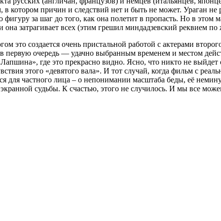
та русских (англичан, французов) и немцев (итальянцев, японце
в котором причин и следствий нет и быть не может. Ураган не ра
фигуру за шаг до того, как она полетит в пропасть. Но в этом 
и она затрагивает всех (этим грешил миндадзевский реквием по
гом это создается очень пристальной работой с актерами второг
 в первую очередь — удачно выбранным временем и местом дей
«Лапшина», где это прекрасно видно. Ясно, что никто не выйдет 
вствия этого «девятого вала». И тот случай, когда фильм с реал
тся для частного лица – о непонимании масштаба беды, её немин
кранной судьбы. К счастью, этого не случилось. И мы все може