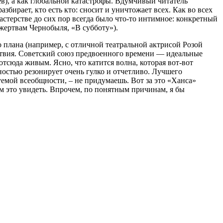
в), а как глобальной катастрофы. Вдумчивый читатель
збирает, кто есть кто: сносит и уничтожает всех. Как во всех
мастерстве до сих пор всегда было что-то интимное: конкретный
 жертвам Чернобыля, «В субботу»).
о плана (например, с отличной театральной актрисой Розой
ствия. Советский союз предвоенного времени — идеальные
отсюда живым. Ясно, что катится волна, которая вот-вот
ьностью резонирует очень гулко и отчетливо. Лучшего
уемой всеобщности, – не придумаешь. Вот за это «Ханса»
м это увидеть. Впрочем, по понятным причинам, я бы