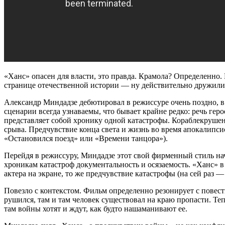
«Ханс» опасен для власти, это правда. Крамола? Определенно. 
странице отечественной истории — ну действительно дружили
Александр Миндадзе дебютировал в режиссуре очень поздно, в
сценарии всегда узнаваемы, что бывает крайне редко: речь гер
представляет собой хронику одной катастрофы. Кораблекрушен
срыва. Предчувствие конца света и жизнь во время апокалипси
«Остановился поезд» или «Времени танцора»).
Перейдя в режиссуру, Миндадзе этот свой фирменный стиль на
хроникам катастроф документальность и осязаемость. «Ханс» в
актера на экране, то же предчувствие катастрофы (на сей раз
Повезло с контекстом. Фильм определенно резонирует с повестк
рушился, там и там человек существовал на краю пропасти. Тепе
там войны хотят и ждут, как будто нашаманивают ее.