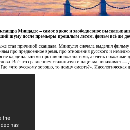
ксандра Миндадзе – самое яркое и злободневное высказыва
ий шуму после премьеры прошлым летом, фильм всё же добра
н уже стал причиной скандала. Минкульт сначала выделил фильм
ильм про предвоенное время, про отношения русского и немецког
я не кардинальными противоположностями, а очень похожими др
лова. Всё это сравнением сталинизма и нацизма попахивает — д
 Где «что русскому хорошо, то немцу смерть?». Идеологическая 