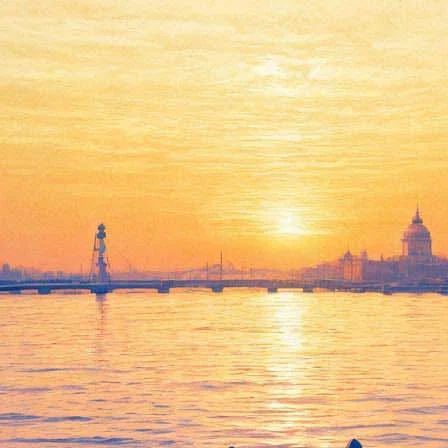
лый Ханс, дорогой Петр» на э