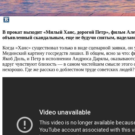
В прокат выходит «Милый Ханс, дорогой Петр», фильм Але
объявленный скандальным, еще не будучи снятым, наделавш
Когда «Ханс» существовал только в виде сценарной заявки, о
Мединский картину госсредств лишил. В общем, ясно за что: ф
Якоб Диль, и Петр в исполнении Андрюса Дарялы, оказываютс
вдруг чувствуют близость — в самом чистейшем смысле этого с
нехорошо. Где же рассказ о доблестном труде советских людей?