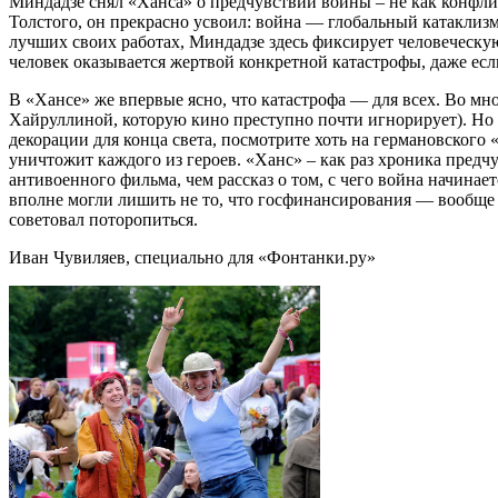
Миндадзе снял «Ханса» о предчувствии войны – не как конфлик
Толстого, он прекрасно усвоил: война — глобальный катаклизм, 
лучших своих работах, Миндадзе здесь фиксирует человеческую 
человек оказывается жертвой конкретной катастрофы, даже есл
В «Хансе» же впервые ясно, что катастрофа — для всех. Во мно
Хайруллиной, которую кино преступно почти игнорирует). Но
декорации для конца света, посмотрите хоть на германовского 
уничтожит каждого из героев. «Ханс» – как раз хроника предчу
антивоенного фильма, чем рассказ о том, с чего война начинае
вполне могли лишить не то, что госфинансирования — вообще э
советовал поторопиться.
Иван Чувиляев, специально для «Фонтанки.ру»