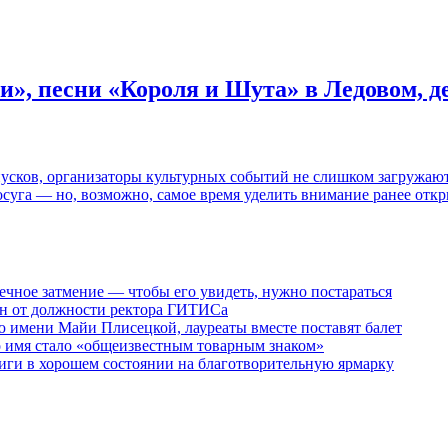
и», песни «Короля и Шута» в Ледовом, 
пусков, организаторы культурных событий не слишком загружаю
осуга — но, возможно, самое время уделить внимание ранее отк
ечное затмение — чтобы его увидеть, нужно постараться
ен от должности ректора ГИТИСа
 имени Майи Плисецкой, лауреаты вместе поставят балет
о имя стало «общеизвестным товарным знаком»
ги в хорошем состоянии на благотворительную ярмарку