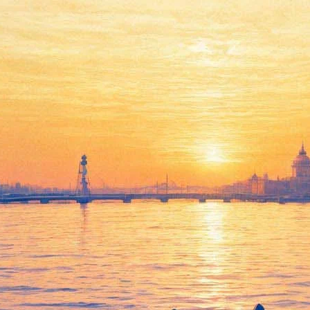
В Ботаническом саду
выставили "Валерия
Гергиева"
04 марта 2016,
22:43
Версия для печати
Сотрудники цветочного питомника "Колос" вывели и
подготовили к цветению тюльпан сорта "Валерий Гергиев".
Как сообщает страница Ботанического сада БИН РАН
ВКонтакте
, сорт Tulips Valery Gergiev, относящийся к группе
бахромчатых тюльпанов, представлен на выставке "Мечты о
весне", которая будет проходить в саду с 5 по 8 марта.
Также сообщается, что тюльпан "Валерий Гергиев"
отличается насыщенным матовым "исконно красным" цветом
с редким вкраплением пурпурных линий. Бахрома цветка