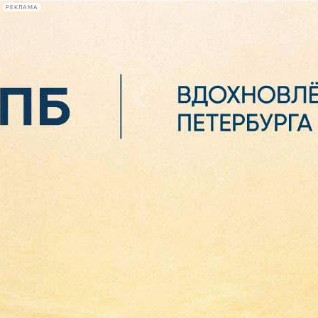
РЕКЛАМА
Афиша Plus
#телегид
Фонтанка.ру
Сегодня:
2026.08.07
07:38
Афиша Plus
кино
спектакли
выставки
концерты
лекции
книги
афиша плюс
новости
+