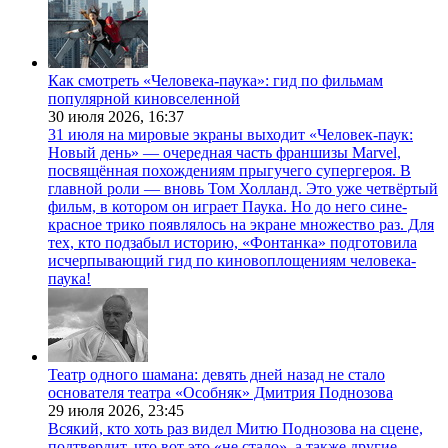
Как смотреть «Человека-паука»: гид по фильмам
популярной киновселенной
30 июля 2026,
16:37
31 июля на мировые экраны выходит «Человек-паук:
Новый день» — очередная часть франшизы Marvel,
посвящённая похождениям прыгучего супергероя. В
главной роли — вновь Том Холланд. Это уже четвёртый
фильм, в котором он играет Паука. Но до него сине-
красное трико появлялось на экране множество раз. Для
тех, кто подзабыл историю, «Фонтанка» подготовила
исчерпывающий гид по киновоплощениям человека-
паука!
Театр одного шамана: девять дней назад не стало
основателя театра «Особняк» Дмитрия Поднозова
29 июля 2026,
23:45
Всякий, кто хоть раз видел Митю Поднозова на сцене,
подтвердит, что вот это «не стало», а также другие