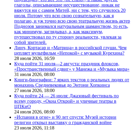
глаголы, описывающие несуществование, никак не
вяжутся ни с самим Митей, ни с тем, что случилось 20
июля. Потому что всю свою сознательную, как я
полагаю, и уж точно всю свою театральную жизнь актер
Поднозов занимался натуральным шаманством, то есть,
как минимум, заглядывал, а, как максимум,
путешествовал по ту сторону реальности, увлекая за
собой зрителей.
Линч, Кортасар и «Матрица» в российской глуши. Чем
цепляет мультфильм «Непокой» с музыкой Курехина?
28 июля 2026,
16:59
Куда пойти 31 июля—2 августа: праздник флоксов,
«Пространственный сдвиг» у Манежа и «Музыка мира»
31 июля 2026,
08:00
Книги-биографии: 7 ярких текстов о реальных людях от
монахинь Средневековья до Энтони Хопкинса
27 июля 2026,
18:00
Куда пойти 24 — 26 июля: Джазовый фестиваль по
всему городу, «Окна Открой» и уличные театры в
ЦПКиО
24 июля 2026,
08:00
«Испания в огне» и 90 лет спустя: Музей истории
религии открыл выставку о гражданской войне
23 июля 2026,
11:18