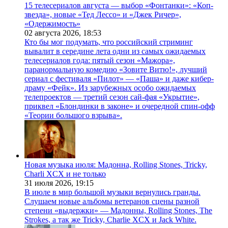
15 телесериалов августа — выбор «Фонтанки»: «Коп-
звезда», новые «Тед Лессо» и «Джек Ричер»,
«Одержимость»
02 августа 2026,
18:53
Кто бы мог подумать, что российский стриминг
вывалит в середине лета одни из самых ожидаемых
телесериалов года: пятый сезон «Мажора»,
паранормальную комедию «Зовите Витю!», лучший
сериал с фестиваля «Пилот» — «Паша» и даже кибер-
драму «Фейк». Из зарубежных особо ожидаемых
телепроектов — третий сезон сай-фая «Укрытие»,
приквел «Блондинки в законе» и очередной спин-офф
«Теории большого взрыва».
Новая музыка июля: Мадонна, Rolling Stones, Tricky,
Charli XCX и не только
31 июля 2026,
19:15
В июле в мир большой музыки вернулись гранды.
Слушаем новые альбомы ветеранов сцены разной
степени «выдержки» — Мадонны, Rolling Stones, The
Strokes, а так же Tricky, Charlie XCX и Jack White.