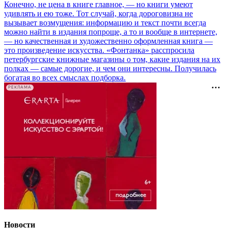
Конечно, не цена в книге главное, — но книги умеют
удивлять и ею тоже. Тот случай, когда дороговизна не
вызывает возмущения: информацию и текст почти всегда
можно найти в издания попроще, а то и вообще в интернете,
— но качественная и художественно оформленная книга —
это произведение искусства. «Фонтанка» расспросила
петербургские книжные магазины о том, какие издания на их
полках — самые дорогие, и чем они интересны. Получилась
богатая во всех смыслах подборка.
РЕКЛАМА
Новости