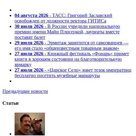
04 августа 2026
- ТАСС: Григорий Заславский
освобожден от должности ректора ГИТИСа
30 июля 2026
- В России учредили национальную
премию имени Майи Плисецкой, лауреаты вместе
поставят балет
29 июля 2026
- Эрмитаж защитится от самозванцев —
его имя стало «общеизвестным товарным знаком»
27 июля 2026
- Книжный фестиваль «Фонарь» примет
книги в хорошем состоянии на благотворительную
ярмарку
27 июля 2026
- «Царское Село» зовет тезок императриц
бесплатно посетить музейные маршруты
Предыдущие новости
Статьи