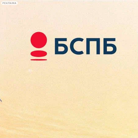
РЕКЛАМА
Афиша Plus
#телегид
Фонтанка.ру
Сегодня:
2026.08.09
12:23
Афиша Plus
кино
спектакли
выставки
концерты
лекции
книги
афиша плюс
новости
+