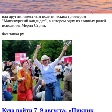
надзор за оказанием продовольственной помощи.
Сценаристом фильма стал Дэниэл Пайн, известный работой
над другим известным политическим триллером
"Манчжурский кандидат", в котором одну из главных ролей
исполнила Мерил Стрип.
Фонтанка.ру
Куда пойти 7–9 августа: «Пикник