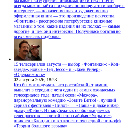
вызывает возмущения: информацию и текст почти
всегда можно найти в издания попроще, а то и вообще в
интернете, — но качественная и художественно
оформленная книга — это произведение искусства.
«Фонтанка» расспросила петербургские книжные
магазины о том, какие издания на их полках — самые
дорогие, и чем они интересны. Получилась богатая во
всех смыслах подборка.
15 телесериалов августа — выбор «Фонтанки»: «Коп-
звезда», новые «Тед Лессо» и «Джек Ричер»,
«Одержимость»
02 августа 2026,
18:53
Кто бы мог подумать, что российский стриминг
вывалит в середине лета одни из самых ожидаемых
телесериалов года: пятый сезон «Мажора»,
паранормальную комедию «Зовите Витю!», лучший
сериал с фестиваля «Пилот» — «Паша» и даже кибер-
драму «Фейк». Из зарубежных особо ожидаемых
телепроектов — третий сезон сай-фая «Укрытие»,
приквел «Блондинки в законе» и очередной спин-офф
«Теории большого взрыва».