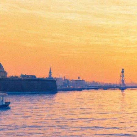
Жаклин Биссет снимется в
политическом триллере
03 марта 2016,
15:46
Версия для печати
Культовая французская актриса Жаклин Биссет исполнит
главную женскую роль в политическом триллере
"Вероломство для "чайников", сообщает
The Variety
. В ленте,
которую начал снимать в Марокко датский режиссер Пир
Флай, также снимаются Бен Кингсли и Тео Джеймс.
Фильм рассказывает о молодом идеалисте (Тео Джеймс),
который получает работу координатора программы ООН
"Нефть в обмен на продовольствие" в послевоенном Ираке.
Он сталкивается с коварными дипломатами и местными наци,
которые занимаются переделом нефтяного рынка. Жаклин
Биссет играет роль французской активистки, осуществляющей