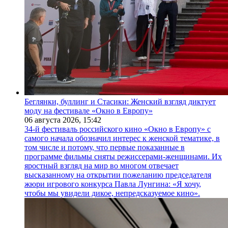
Беглянки, буллинг и Стасики: Женский взгляд диктует
моду на фестивале «Окно в Европу»
06 августа 2026,
15:42
34-й фестиваль российского кино «Окно в Европу» с
самого начала обозначил интерес к женской тематике, в
том числе и потому, что первые показанные в
программе фильмы сняты режиссерами-женщинами. Их
яростный взгляд на мир во многом отвечает
высказанному на открытии пожеланию председателя
жюри игрового конкурса Павла Лунгина: «Я хочу,
чтобы мы увидели дикое, непредсказуемое кино».