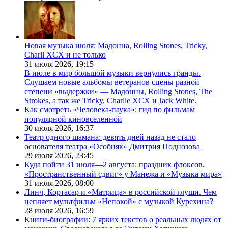
Новая музыка июля: Мадонна, Rolling Stones, Tricky,
Charli XCX и не только
31 июля 2026,
19:15
В июле в мир большой музыки вернулись гранды.
Слушаем новые альбомы ветеранов сцены разной
степени «выдержки» — Мадонны, Rolling Stones, The
Strokes, а так же Tricky, Charlie XCX и Jack White.
Как смотреть «Человека-паука»: гид по фильмам
популярной киновселенной
30 июля 2026,
16:37
Театр одного шамана: девять дней назад не стало
основателя театра «Особняк» Дмитрия Поднозова
29 июля 2026,
23:45
Куда пойти 31 июля—2 августа: праздник флоксов,
«Пространственный сдвиг» у Манежа и «Музыка мира»
31 июля 2026,
08:00
Линч, Кортасар и «Матрица» в российской глуши. Чем
цепляет мультфильм «Непокой» с музыкой Курехина?
28 июля 2026,
16:59
Книги-биографии: 7 ярких текстов о реальных людях от