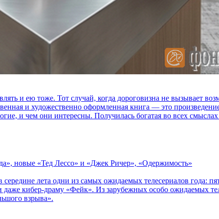
влять и ею тоже. Тот случай, когда дороговизна не вызывает в
ственная и художественно оформленная книга — это произведени
огие, и чем они интересны. Получилась богатая во всех смыслах
зда», новые «Тед Лессо» и «Джек Ричер», «Одержимость»
в середине лета одни из самых ожидаемых телесериалов года: 
 даже кибер-драму «Фейк». Из зарубежных особо ожидаемых тел
льшого взрыва».