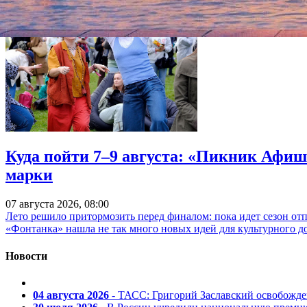
Куда пойти 7–9 августа: «Пикник Афиш
марки
07 августа 2026, 08:00
Лето решило притормозить перед финалом: пока идет сезон от
«Фонтанка» нашла не так много новых идей для культурного д
Новости
04 августа 2026
- ТАСС: Григорий Заславский освобожд