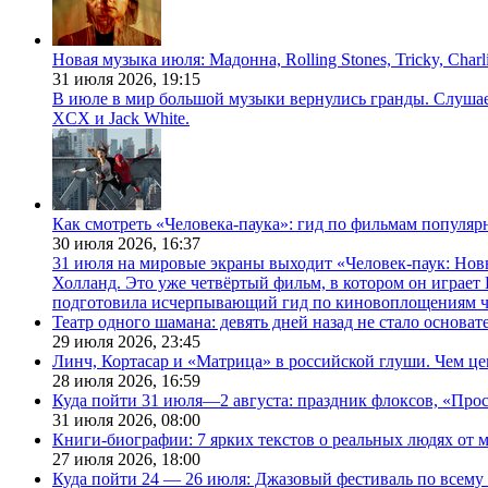
Новая музыка июля: Мадонна, Rolling Stones, Tricky, Char
31 июля 2026,
19:15
В июле в мир большой музыки вернулись гранды. Слушаем 
XCX и Jack White.
Как смотреть «Человека-паука»: гид по фильмам популя
30 июля 2026,
16:37
31 июля на мировые экраны выходит «Человек-паук: Нов
Холланд. Это уже четвёртый фильм, в котором он играет 
подготовила исчерпывающий гид по киновоплощениям ч
Театр одного шамана: девять дней назад не стало основа
29 июля 2026,
23:45
Линч, Кортасар и «Матрица» в российской глуши. Чем ц
28 июля 2026,
16:59
Куда пойти 31 июля—2 августа: праздник флоксов, «Про
31 июля 2026,
08:00
Книги-биографии: 7 ярких текстов о реальных людях от
27 июля 2026,
18:00
Куда пойти 24 — 26 июля: Джазовый фестиваль по всему