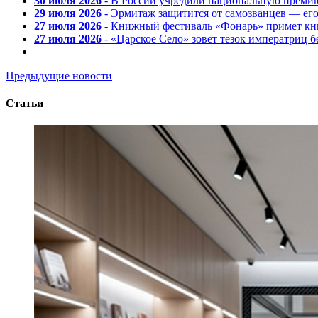
30 июля 2026
- В России учредили национальную премию
29 июля 2026
- Эрмитаж защитится от самозванцев — ег
27 июля 2026
- Книжный фестиваль «Фонарь» примет кни
27 июля 2026
- «Царское Село» зовет тезок императриц 
Предыдущие новости
Статьи