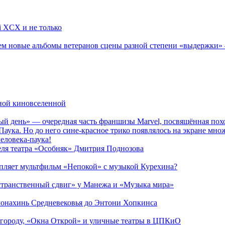
li XCX и не только
новые альбомы ветеранов сцены разной степени «выдержки» — Мад
рной киновселенной
ый день» — очередная часть франшизы Marvel, посвящённая пох
Паука. Но до него сине-красное трико появлялось на экране мно
еловека-паука!
теля театра «Особняк» Дмитрия Поднозова
епляет мультфильм «Непокой» с музыкой Курехина?
странственный сдвиг» у Манежа и «Музыка мира»
 монахинь Средневековья до Энтони Хопкинса
 городу, «Окна Открой» и уличные театры в ЦПКиО