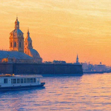
Театры Петербурга объявили 
25 февраля 2016,
15:06
Версия для печати
Новые акции, позволяющие сэкономить на билетах, объявили С
февраля в кассах Большого зала можно будет приобрести биле
800 рублей. Среди акционных концертов – фортепианный вечер
марта и другие концерты. Подробности акции смотрите
здесь
.
А 3 марта театр-фестиваль "Балтийский дом" проведет акцию "В
на вечерние спектакли Большой сцены (за исключением гастрол
марта по 3 апреля.
Фонтанка.ру