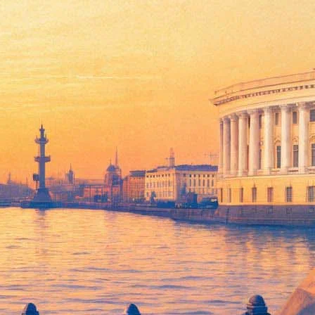
 дом". Акция в филармонии продлится один день – только 28
. Скидка распространяется на билеты начальной стоимостью от
Евгения Борца 7 марта, творческий вечер Дмитрия Быкова 19
лающие смогут приобрести в театральных кассах города билеты
ствительно на любые места в зале на представлениях с 3