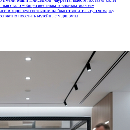
 имени Майи Плисецкой, лауреаты вместе поставят балет
о имя стало «общеизвестным товарным знаком»
ги в хорошем состоянии на благотворительную ярмарку
бесплатно посетить музейные маршруты