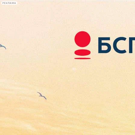
РЕКЛАМА
Афиша Plus
#телегид
Фонтанка.ру
Сегодня:
2026.08.07
15:05
Афиша Plus
кино
спектакли
выставки
концерты
лекции
книги
афиша плюс
новости
+