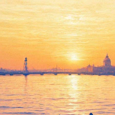
об очередных дисконтах
анкт-Петербургская филармония и театр-фестиваль "Балтийский
ты с половинной скидкой на мартовский концерты в Большом зале
 Элисо Вирсаладзе 4 марта, концерт Андрея Макаревича и трио 
се билеты по одной цене". В этот день с 12 до 20 часов все же
ьных спектаклей) по единой цене – 500 рублей. Предложение дей