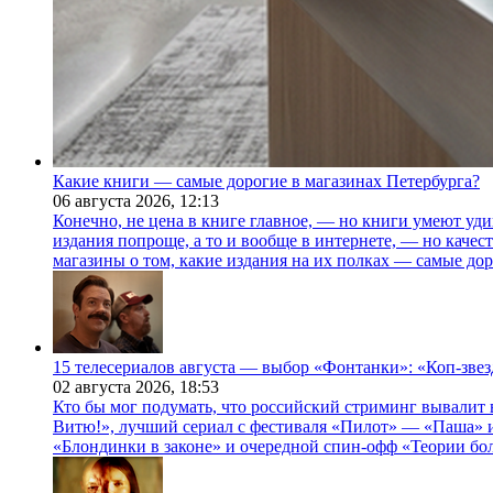
Какие книги — самые дорогие в магазинах Петербурга?
06 августа 2026,
12:13
Конечно, не цена в книге главное, — но книги умеют уди
издания попроще, а то и вообще в интернете, — но каче
магазины о том, какие издания на их полках — самые дор
15 телесериалов августа — выбор «Фонтанки»: «Коп-зве
02 августа 2026,
18:53
Кто бы мог подумать, что российский стриминг вывалит 
Витю!», лучший сериал с фестиваля «Пилот» — «Паша» и
«Блондинки в законе» и очередной спин-офф «Теории бо