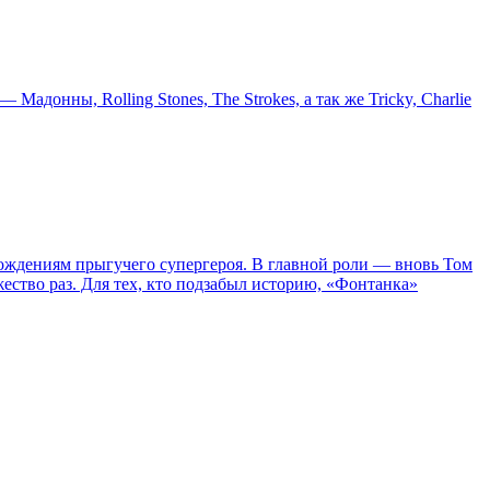
онны, Rolling Stones, The Strokes, а так же Tricky, Charlie
ождениям прыгучего супергероя. В главной роли — вновь Том
жество раз. Для тех, кто подзабыл историю, «Фонтанка»