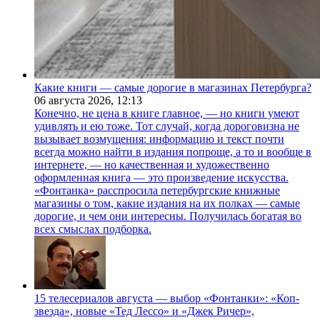
Какие книги — самые дорогие в магазинах Петербурга?
06 августа 2026,
12:13
Конечно, не цена в книге главное, — но книги умеют
удивлять и ею тоже. Тот случай, когда дороговизна не
вызывает возмущения: информацию и текст почти
всегда можно найти в издания попроще, а то и вообще в
интернете, — но качественная и художественно
оформленная книга — это произведение искусства.
«Фонтанка» расспросила петербургские книжные
магазины о том, какие издания на их полках — самые
дорогие, и чем они интересны. Получилась богатая во
всех смыслах подборка.
15 телесериалов августа — выбор «Фонтанки»: «Коп-
звезда», новые «Тед Лессо» и «Джек Ричер»,