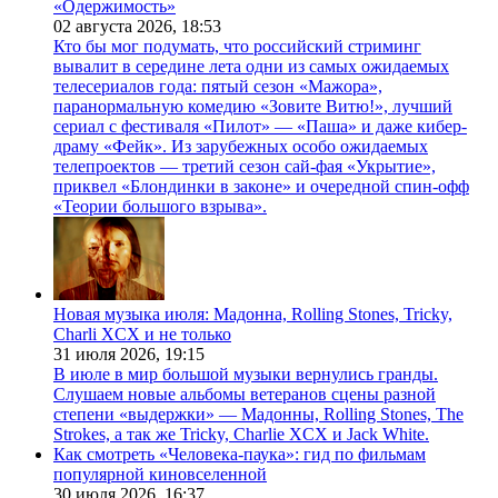
«Одержимость»
02 августа 2026,
18:53
Кто бы мог подумать, что российский стриминг
вывалит в середине лета одни из самых ожидаемых
телесериалов года: пятый сезон «Мажора»,
паранормальную комедию «Зовите Витю!», лучший
сериал с фестиваля «Пилот» — «Паша» и даже кибер-
драму «Фейк». Из зарубежных особо ожидаемых
телепроектов — третий сезон сай-фая «Укрытие»,
приквел «Блондинки в законе» и очередной спин-офф
«Теории большого взрыва».
Новая музыка июля: Мадонна, Rolling Stones, Tricky,
Charli XCX и не только
31 июля 2026,
19:15
В июле в мир большой музыки вернулись гранды.
Слушаем новые альбомы ветеранов сцены разной
степени «выдержки» — Мадонны, Rolling Stones, The
Strokes, а так же Tricky, Charlie XCX и Jack White.
Как смотреть «Человека-паука»: гид по фильмам
популярной киновселенной
30 июля 2026,
16:37