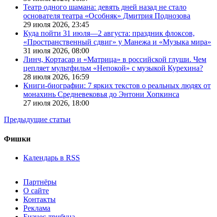
Театр одного шамана: девять дней назад не стало
основателя театра «Особняк» Дмитрия Поднозова
29 июля 2026,
23:45
Куда пойти 31 июля—2 августа: праздник флоксов,
«Пространственный сдвиг» у Манежа и «Музыка мира»
31 июля 2026,
08:00
Линч, Кортасар и «Матрица» в российской глуши. Чем
цепляет мультфильм «Непокой» с музыкой Курехина?
28 июля 2026,
16:59
Книги-биографии: 7 ярких текстов о реальных людях от
монахинь Средневековья до Энтони Хопкинса
27 июля 2026,
18:00
Предыдущие статьи
Фишки
Календарь в RSS
Партнёры
О сайте
Контакты
Реклама
Бизнес-трибуна