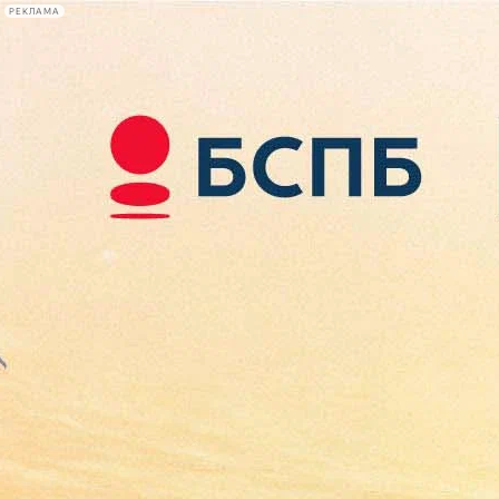
РЕКЛАМА
Афиша Plus
#телегид
Фонтанка.ру
Сегодня:
2026.08.07
22:33
Афиша Plus
кино
спектакли
выставки
концерты
лекции
книги
афиша плюс
новости
+