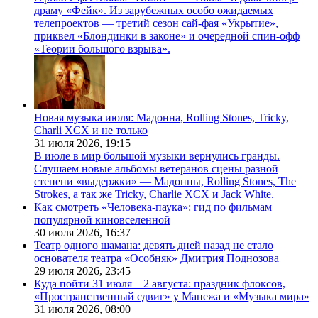
драму «Фейк». Из зарубежных особо ожидаемых
телепроектов — третий сезон сай-фая «Укрытие»,
приквел «Блондинки в законе» и очередной спин-офф
«Теории большого взрыва».
Новая музыка июля: Мадонна, Rolling Stones, Tricky,
Charli XCX и не только
31 июля 2026,
19:15
В июле в мир большой музыки вернулись гранды.
Слушаем новые альбомы ветеранов сцены разной
степени «выдержки» — Мадонны, Rolling Stones, The
Strokes, а так же Tricky, Charlie XCX и Jack White.
Как смотреть «Человека-паука»: гид по фильмам
популярной киновселенной
30 июля 2026,
16:37
Театр одного шамана: девять дней назад не стало
основателя театра «Особняк» Дмитрия Поднозова
29 июля 2026,
23:45
Куда пойти 31 июля—2 августа: праздник флоксов,
«Пространственный сдвиг» у Манежа и «Музыка мира»
31 июля 2026,
08:00