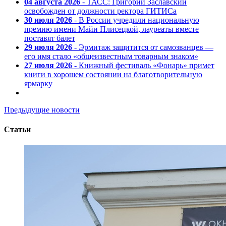
04 августа 2026
- ТАСС: Григорий Заславский
освобожден от должности ректора ГИТИСа
30 июля 2026
- В России учредили национальную
премию имени Майи Плисецкой, лауреаты вместе
поставят балет
29 июля 2026
- Эрмитаж защитится от самозванцев —
его имя стало «общеизвестным товарным знаком»
27 июля 2026
- Книжный фестиваль «Фонарь» примет
книги в хорошем состоянии на благотворительную
ярмарку
Предыдущие новости
Статьи