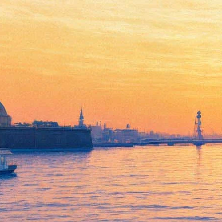
Театр "Карамболь" отмечает
25-летний юбилей
18 февраля 2016,
17:33
Версия для печати
Сегодня в концертном зале "У Финляндского" пройдет
музыкальный вечер "Дом, который построили мы",
посвященный 25-летию музыкального театра "Карамболь". В
программе концерта – выступления артистов театра в лучших
номерах из репертуарных мюзиклов театра, а также
поздравления от известных деятелей культуры, с которыми
сотрудничал театр: композитора Александра Зацепина, поэтов
Юрия Энтина и Ильи Резника. Специальным гостем
программы станет композитор Максим Дунаевский –
написанная им "Мэри Поппинс" впервые появилась на сцене
в виде театрального мюзикла в содружестве с театром
"Карамболь".