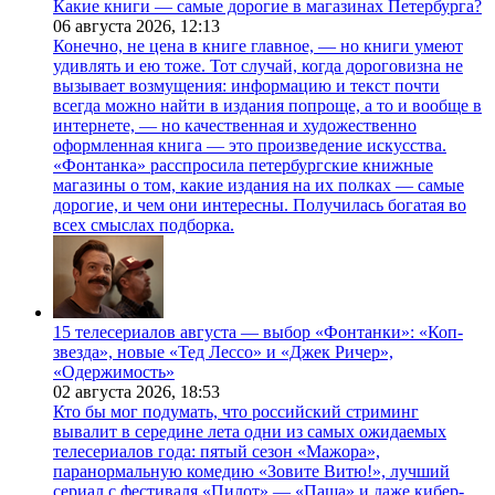
Какие книги — самые дорогие в магазинах Петербурга?
06 августа 2026,
12:13
Конечно, не цена в книге главное, — но книги умеют
удивлять и ею тоже. Тот случай, когда дороговизна не
вызывает возмущения: информацию и текст почти
всегда можно найти в издания попроще, а то и вообще в
интернете, — но качественная и художественно
оформленная книга — это произведение искусства.
«Фонтанка» расспросила петербургские книжные
магазины о том, какие издания на их полках — самые
дорогие, и чем они интересны. Получилась богатая во
всех смыслах подборка.
15 телесериалов августа — выбор «Фонтанки»: «Коп-
звезда», новые «Тед Лессо» и «Джек Ричер»,
«Одержимость»
02 августа 2026,
18:53
Кто бы мог подумать, что российский стриминг
вывалит в середине лета одни из самых ожидаемых
телесериалов года: пятый сезон «Мажора»,
паранормальную комедию «Зовите Витю!», лучший
сериал с фестиваля «Пилот» — «Паша» и даже кибер-