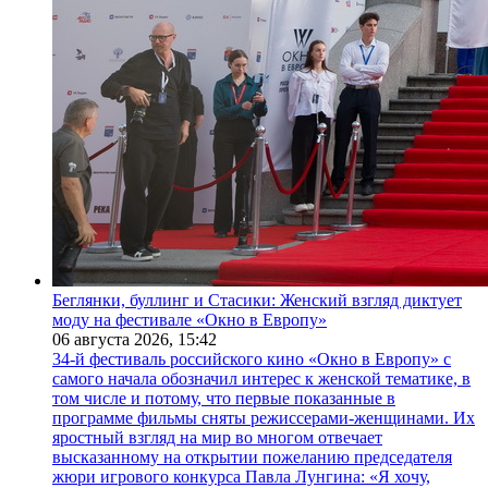
Беглянки, буллинг и Стасики: Женский взгляд диктует
моду на фестивале «Окно в Европу»
06 августа 2026,
15:42
34-й фестиваль российского кино «Окно в Европу» с
самого начала обозначил интерес к женской тематике, в
том числе и потому, что первые показанные в
программе фильмы сняты режиссерами-женщинами. Их
яростный взгляд на мир во многом отвечает
высказанному на открытии пожеланию председателя
жюри игрового конкурса Павла Лунгина: «Я хочу,