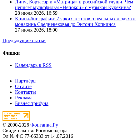
Линч, Кортасар и «Матрица» в российской глуши. Чем
цепляет мультфильм «Непокой» с музыкой Курехина?
28 июля 2026,
16:59
Книги-биографии: 7 ярких текстов о реальных людях от
монахинь Средневековья до Энтони Хопкинса
27 июля 2026,
18:00
Предыдущие статьи
Фишки
Календарь в RSS
Партнёры
О сайте
Контакты
Реклама
Бизнес-трибуна
© 2000-2026
Фонтанка.Ру
Свидетельство Роскомнадзора
Эл № ФС 77-66333 от 14.07.2016