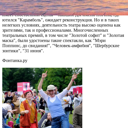
Театр, руководимый музыковедом Ириной Брондз, пока не
имеет собственной сцены – бывший ДК имени Ногина, где
ютился "Карамболь", ожидает реконструкция. Но и в таких
нелегких условиях, деятельность театра высоко оценена как
зрителями, так и профессионалами. Многочисленных
театральных премий, в том числе "Золотой софит" и "Золотая
маска", были удостоены такие спектакли, как "Мэри
Поппинс, до свидания!", "Человек-амфибия", "Шербурские
зонтики", "31 июня".
Фонтанка.ру