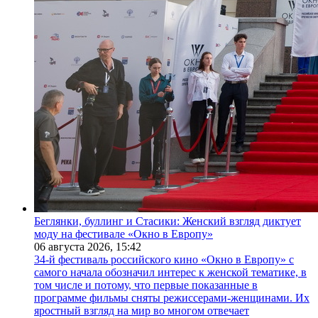
Беглянки, буллинг и Стасики: Женский взгляд диктует
моду на фестивале «Окно в Европу»
06 августа 2026,
15:42
34-й фестиваль российского кино «Окно в Европу» с
самого начала обозначил интерес к женской тематике, в
том числе и потому, что первые показанные в
программе фильмы сняты режиссерами-женщинами. Их
яростный взгляд на мир во многом отвечает