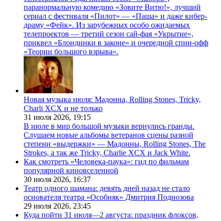
паранормальную комедию «Зовите Витю!», лучший
сериал с фестиваля «Пилот» — «Паша» и даже кибер-
драму «Фейк». Из зарубежных особо ожидаемых
телепроектов — третий сезон сай-фая «Укрытие»,
приквел «Блондинки в законе» и очередной спин-офф
«Теории большого взрыва».
Новая музыка июля: Мадонна, Rolling Stones, Tricky,
Charli XCX и не только
31 июля 2026,
19:15
В июле в мир большой музыки вернулись гранды.
Слушаем новые альбомы ветеранов сцены разной
степени «выдержки» — Мадонны, Rolling Stones, The
Strokes, а так же Tricky, Charlie XCX и Jack White.
Как смотреть «Человека-паука»: гид по фильмам
популярной киновселенной
30 июля 2026,
16:37
Театр одного шамана: девять дней назад не стало
основателя театра «Особняк» Дмитрия Поднозова
29 июля 2026,
23:45
Куда пойти 31 июля—2 августа: праздник флоксов,