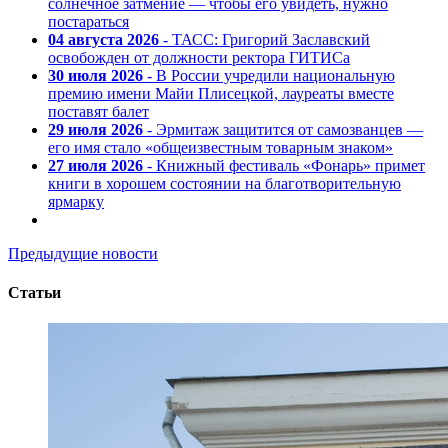
солнечное затмение — чтобы его увидеть, нужно
постараться
04 августа 2026
- ТАСС: Григорий Заславский
освобожден от должности ректора ГИТИСа
30 июля 2026
- В России учредили национальную
премию имени Майи Плисецкой, лауреаты вместе
поставят балет
29 июля 2026
- Эрмитаж защитится от самозванцев —
его имя стало «общеизвестным товарным знаком»
27 июля 2026
- Книжный фестиваль «Фонарь» примет
книги в хорошем состоянии на благотворительную
ярмарку
Предыдущие новости
Статьи