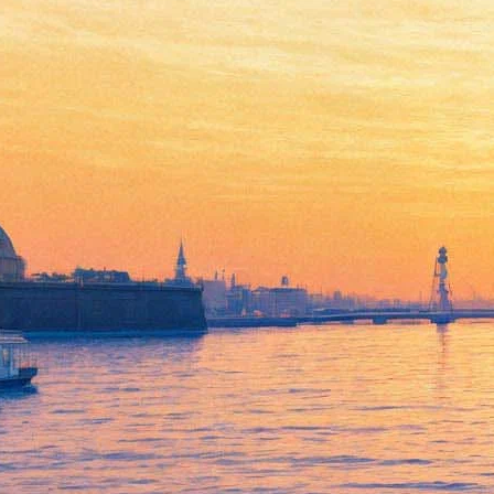
Обнародованы российские
предпочтения на "Оскар"
18 февраля 2016,
15:09
Версия для печати
Портал "
Кинопоиск
" поделился результатами своего
статистического исследования, которое дало ответ на вопрос,
кого из номинантов на премию "Оскар" россияне считают
наиболее достойными победы. Специалисты портала, сравнив
популярность страниц фильмов и актеров-претендентов,
установили, что абсолютным лидером стала лента
"Выживший", а Леонардо ДиКаприо, по мнению
пользователей "Кинопоиска", станет победителем в категории
"лучший актер". Лучшим режиссером интернет-аудитория
назвала Алехандро Иньярриту – за все тот же фильм
"Выживший", лучшей актрисой – Дженнифер Лоуренс
("
Джой
"), лучшей актрисой второго плана – Рэйчел