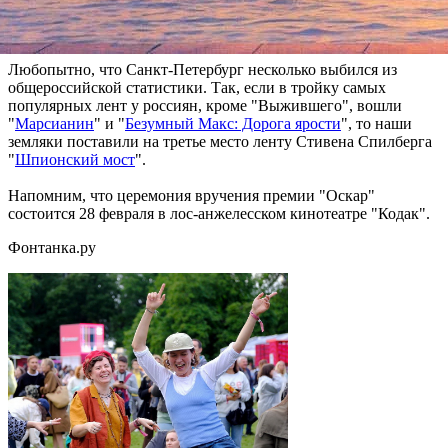
МакАдамс ("
В центре внимания
"), лучшим актером второго
плана – Тома Харди ("Выживший").
Любопытно, что Санкт-Петербург несколько выбился из
общероссийской статистики. Так, если в тройку самых
популярных лент у россиян, кроме "Выжившего", вошли
"
Марсианин
" и "
Безумный Макс: Дорога ярости
", то наши
земляки поставили на третье место ленту Стивена Спилберга
"
Шпионский мост
".
Напомним, что церемония вручения премии "Оскар"
состоится 28 февраля в лос-анжелесском кинотеатре "Кодак".
Фонтанка.ру