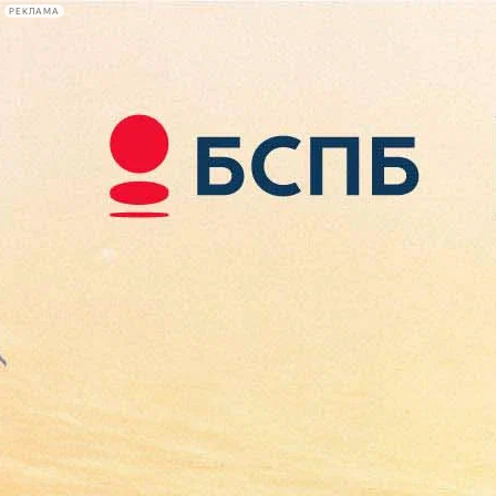
РЕКЛАМА
Афиша Plus
#телегид
Фонтанка.ру
Сегодня:
2026.08.07
19:03
Афиша Plus
кино
спектакли
выставки
концерты
лекции
книги
афиша плюс
новости
+