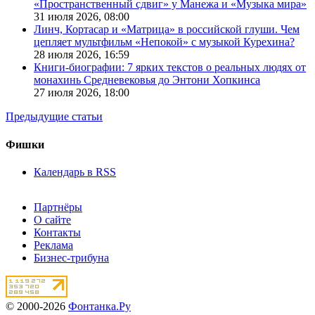
«Пространственный сдвиг» у Манежа и «Музыка мира»
31 июля 2026,
08:00
Линч, Кортасар и «Матрица» в российской глуши. Чем
цепляет мультфильм «Непокой» с музыкой Курехина?
28 июля 2026,
16:59
Книги-биографии: 7 ярких текстов о реальных людях от
монахинь Средневековья до Энтони Хопкинса
27 июля 2026,
18:00
Предыдущие статьи
Фишки
Календарь в RSS
Партнёры
О сайте
Контакты
Реклама
Бизнес-трибуна
© 2000-2026
Фонтанка.Ру