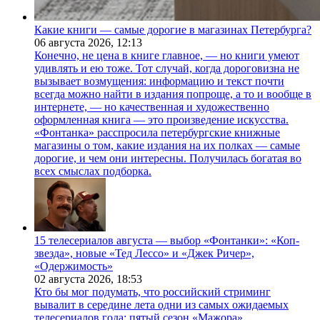
Какие книги — самые дорогие в магазинах Петербурга?
06 августа 2026,
12:13
Конечно, не цена в книге главное, — но книги умеют
удивлять и ею тоже. Тот случай, когда дороговизна не
вызывает возмущения: информацию и текст почти
всегда можно найти в издания попроще, а то и вообще в
интернете, — но качественная и художественно
оформленная книга — это произведение искусства.
«Фонтанка» расспросила петербургские книжные
магазины о том, какие издания на их полках — самые
дорогие, и чем они интересны. Получилась богатая во
всех смыслах подборка.
15 телесериалов августа — выбор «Фонтанки»: «Коп-
звезда», новые «Тед Лессо» и «Джек Ричер»,
«Одержимость»
02 августа 2026,
18:53
Кто бы мог подумать, что российский стриминг
вывалит в середине лета одни из самых ожидаемых
телесериалов года: пятый сезон «Мажора»,