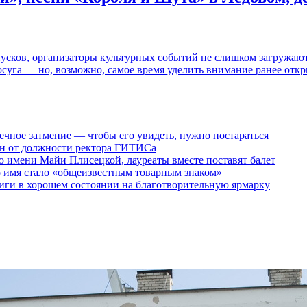
пусков, организаторы культурных событий не слишком загружаю
осуга — но, возможно, самое время уделить внимание ранее отк
ечное затмение — чтобы его увидеть, нужно постараться
ен от должности ректора ГИТИСа
 имени Майи Плисецкой, лауреаты вместе поставят балет
о имя стало «общеизвестным товарным знаком»
ги в хорошем состоянии на благотворительную ярмарку