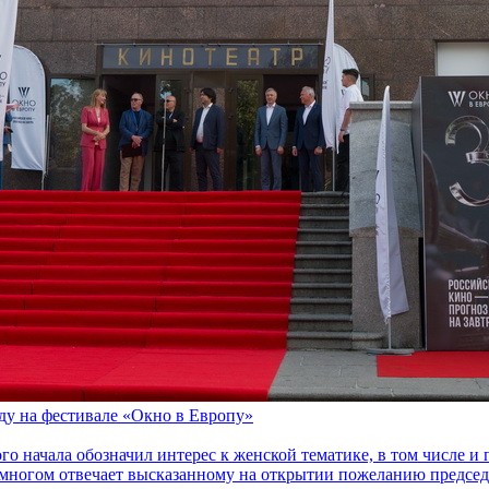
оду на фестивале «Окно в Европу»
го начала обозначил интерес к женской тематике, в том числе 
многом отвечает высказанному на открытии пожеланию председа