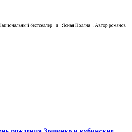
«Национальный бестселлер» и «Ясная Поляна». Автор романов
день рождения Зощенко и кубинские