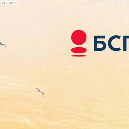
РЕКЛАМА
Афиша Plus
#телегид
Фонтанка.ру
Сегодня:
2026.08.08
04:23
Афиша Plus
кино
спектакли
выставки
концерты
лекции
книги
афиша плюс
новости
+