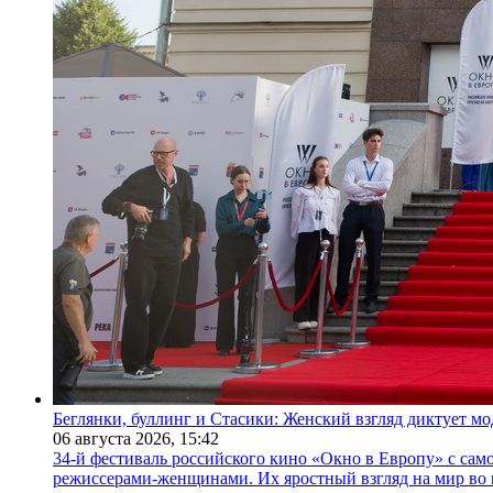
Беглянки, буллинг и Стасики: Женский взгляд диктует м
06 августа 2026,
15:42
34-й фестиваль российского кино «Окно в Европу» с само
режиссерами-женщинами. Их яростный взгляд на мир во 