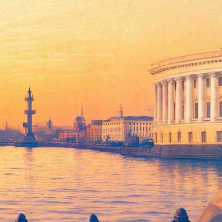
в марте
»
, поступит в продажу уже в марте. Об этом сообщает редакция
-эго, читателем и персонажами произведений о самом важном и
во или шаг вправо и прийти... куда-то в совсем другую жизнь?
», — говорит сам Захар Прилепин.
 Не спрашиваю отчего. Не прошу ничего нового. Тихо прошу:
одни и те же. Можно было бы сменить реку, сменить деревья —
ор.
на творческом вечере Прилепина в Центральном доме