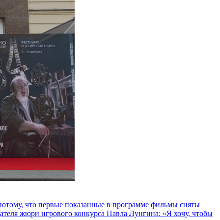
и потому, что первые показанные в программе фильмы сняты
теля жюри игрового конкурса Павла Лунгина: «Я хочу, чтобы