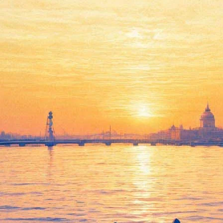
 жизней» поступит в продажу 
писок
самых ожидаемых новинок 2016 года по версии «Фонтанки
ирующееся на выпуске современной литературы.
ателями как «разговор состоявшегося Писателя со своим альтер
 когда человек встаёт на одну тропку, а мог бы сделать шаг вле
ь во все стороны, вернуться и пересказать, чем всё закончится
сыпаюсь и думаю: как же мне хорошо. Засыпаю и думаю: хорошо.
споди. Даже не дыши. На том берегу стоят деревья, каждое утро 
 Хотя скоро зима, и отражения не будет вообще», – добавляет авт
зинов в середине марта и будет впервые представлен 17 марта 