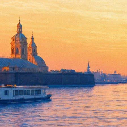
Новая книга Прилепина «Семь
15 февраля 2016,
18:08
Версия для печати
Новая книга Захара Прилепина «Семь жизней», вошедшая в с
Елены Шубиной – подразделение издательства АСТ, специализ
«Семь жизней» – сборник рассказов, который продвигается изд
трепетном». «"Семь жизней" — как тот сад расходящихся тропок,
Или другую смерть? Или туда же? Эта книжка — попытка сходит
«Мало кто на земле чувствует себя так же хорошо, как я. Про
оставь всё как есть хотя бы ещё немного. Не ломай ничего, Го
всего несколько движений: качнул воду, и отражение сломалось.
По информации издательства, сборник появится на полках мага
литераторов в Москве.