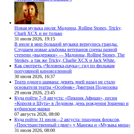
Новая музыка июля: Мадонна, Rolling Stones, Tricky,
Charli XCX и не только
31 июля 2026,
19:15
В июле в мир большой музыки вернулись гранды.
Слушаем новые альбомы ветеранов сцены разной
степени «выдержки» — Мадонны, Rolling Stones, The
Strokes, а так же Tricky, Charlie XCX и Jack White.
Как смотреть «Человека-паука»: гид по фильмам
популярной киновселенной
30 июля 2026,
16:37
Театр одного шамана: девять дней назад не стало
основателя театра «Особняк» Дмитрия Поднозова
29 июля 2026,
23:45
Куда пойти 7–9 августа: «Пикник Афиши», песни
«Короля и Шута» в Ледовом, день рождения Зощенко и
кубинские марки
07 августа 2026,
08:00
Куда пойти 31 июля—2 августа: праздник флоксов,
«Пространственный сдвиг» у Манежа и «Музыка мира»
31 июля 2026,
08:00