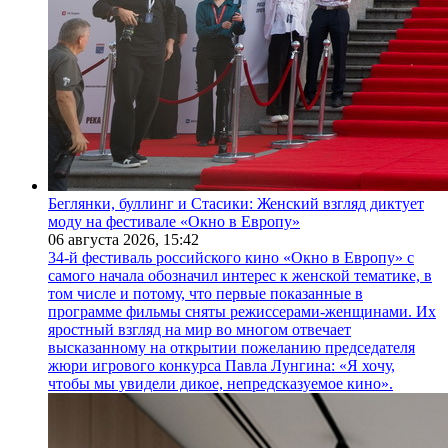
Беглянки, буллинг и Стасики: Женский взгляд диктует
моду на фестивале «Окно в Европу»
06 августа 2026,
15:42
34-й фестиваль российского кино «Окно в Европу» с
самого начала обозначил интерес к женской тематике, в
том числе и потому, что первые показанные в
программе фильмы сняты режиссерами-женщинами. Их
яростный взгляд на мир во многом отвечает
высказанному на открытии пожеланию председателя
жюри игрового конкурса Павла Лунгина: «Я хочу,
чтобы мы увидели дикое, непредсказуемое кино».