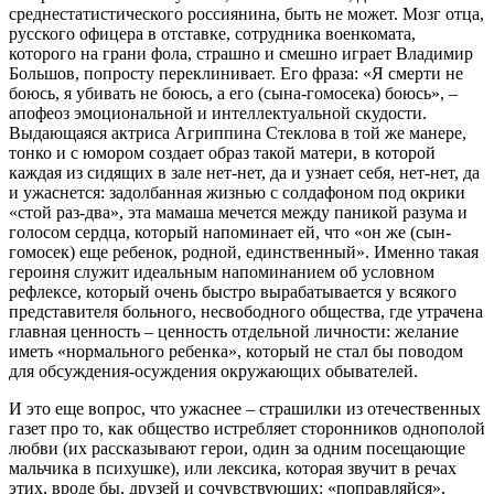
среднестатистического россиянина, быть не может. Мозг отца,
русского офицера в отставке, сотрудника военкомата,
которого на грани фола, страшно и смешно играет Владимир
Большов, попросту переклинивает. Его фраза: «Я смерти не
боюсь, я убивать не боюсь, а его (сына-гомосека) боюсь», –
апофеоз эмоциональной и интеллектуальной скудости.
Выдающаяся актриса Агриппина Стеклова в той же манере,
тонко и с юмором создает образ такой матери, в которой
каждая из сидящих в зале нет-нет, да и узнает себя, нет-нет, да
и ужаснется: задолбанная жизнью с солдафоном под окрики
«стой раз-два», эта мамаша мечется между паникой разума и
голосом сердца, который напоминает ей, что «он же (сын-
гомосек) еще ребенок, родной, единственный». Именно такая
героиня служит идеальным напоминанием об условном
рефлексе, который очень быстро вырабатывается у всякого
представителя больного, несвободного общества, где утрачена
главная ценность – ценность отдельной личности: желание
иметь «нормального ребенка», который не стал бы поводом
для обсуждения-осуждения окружающих обывателей.
И это еще вопрос, что ужаснее – страшилки из отечественных
газет про то, как общество истребляет сторонников однополой
любви (их рассказывают герои, один за одним посещающие
мальчика в психушке), или лексика, которая звучит в речах
этих, вроде бы, друзей и сочувствующих: «поправляйся»,