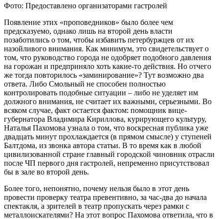
Фото: Предоставлено организаторами гастролей
Появление этих «проповедников» было более чем
предсказуемо, однако лишь на второй день власти
позаботились о том, чтобы избавить петербуржцев от их
назойливого внимания. Как минимум, это свидетельствует о
том, что руководство города не одобряет подобного давления
на горожан и предприняло хоть какие-то действия. Но отчего
же тогда повторилось «заминирование»? Тут возможно два
ответа. Либо Смольный не способен полностью
контролировать подобные ситуации – либо не уделяет им
должного внимания, не считает их важными, серьезными. Во
всяком случае, факт остается фактом: помощник вице-
губернатора Владимира Кириллова, курирующего культуру,
Наталья Пахомова узнала о том, что воскресная публика уже
двадцать минут прохлаждается (в прямом смысле) у ступеней
Балтдома, из звонка автора статьи. В то время как в любой
цивилизованной стране главный городской чиновник отрасли
после ЧП первого дня гастролей, непременно присутствовал
бы в зале во второй день.
Более того, непонятно, почему нельзя было в этот день
провести проверку театра превентивно, за час-два до начала
спектакля, а зрителей в театр пропускать через рамки с
металлоискателями? На этот вопрос Пахомова ответила, что в