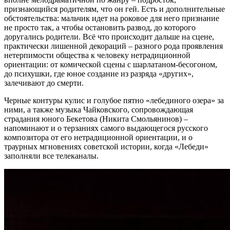
признающийся родителям, что он гей. Есть и дополнительные
обстоятельства: мальчик идет на роковое для него признание
не просто так, а чтобы остановить развод, до которого
доругались родители. Всё что происходит дальше на сцене,
практически лишенной декораций – разного рода проявления
нетерпимости общества к человеку нетрадиционной
ориентации: от комической сцены с шарлатаном-бесогоном,
до психушки, где юное создание из разряда «других»,
залечивают до смерти.
Черные контуры кулис и голубое пятно «лебединого озера» за
ними, а также музыка Чайковского, сопровождающая
страдания юного Бекетова (Никита Смольянинов) –
напоминают и о терзаниях самого выдающегося русского
композитора от его нетрадиционной ориентации, и о
траурных мгновениях советской истории, когда «Лебеди»
заполняли все телеканалы.