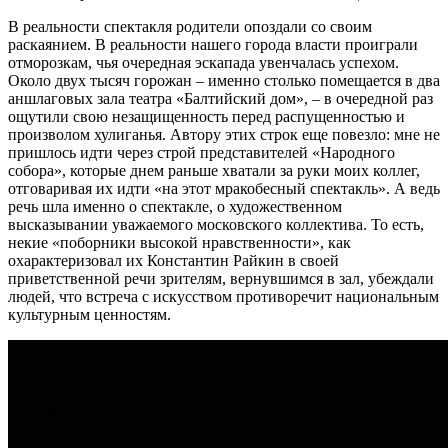
В реальности спектакля родители опоздали со своим
раскаянием. В реальности нашего города власти проиграли
отморозкам, чья очередная эскапада увенчалась успехом.
Около двух тысяч горожан – именно столько помещается в два
аншлаговых зала театра «Балтийский дом», – в очередной раз
ощутили свою незащищенность перед распущенностью и
произволом хулиганья. Автору этих строк еще повезло: мне не
пришлось идти через строй представителей «Народного
собора», которые днем раньше хватали за руки моих коллег,
отговаривая их идти «на этот мракобесный спектакль». А ведь
речь шла именно о спектакле, о художественном
высказывании уважаемого московского коллектива. То есть,
некие «поборники высокой нравственности», как
охарактеризовал их Константин Райкин в своей
приветственной речи зрителям, вернувшимся в зал, убеждали
людей, что встреча с искусством противоречит национальным
культурным ценностям.