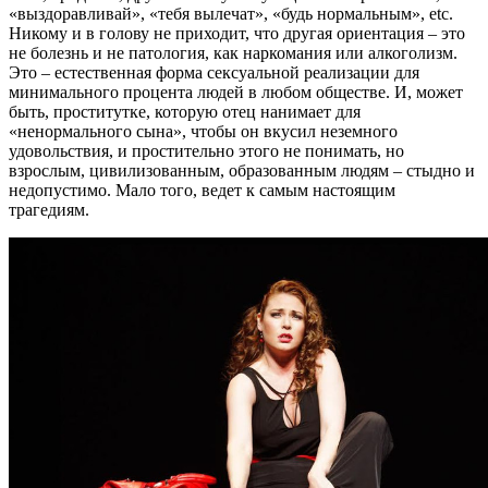
«выздоравливай», «тебя вылечат», «будь нормальным», etc.
Никому и в голову не приходит, что другая ориентация – это
не болезнь и не патология, как наркомания или алкоголизм.
Это – естественная форма сексуальной реализации для
минимального процента людей в любом обществе. И, может
быть, проститутке, которую отец нанимает для
«ненормального сына», чтобы он вкусил неземного
удовольствия, и простительно этого не понимать, но
взрослым, цивилизованным, образованным людям – стыдно и
недопустимо. Мало того, ведет к самым настоящим
трагедиям.