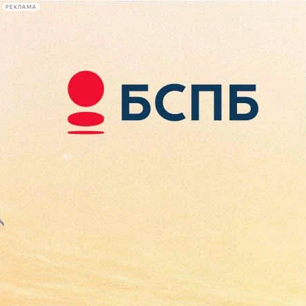
РЕКЛАМА
Афиша Plus
#телегид
Фонтанка.ру
Сегодня:
2026.08.10
11:44
Афиша Plus
кино
спектакли
выставки
концерты
лекции
книги
афиша плюс
новости
+