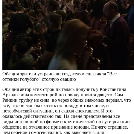
Оба дня зрители устраивали создателям спектакля "Все
оттенки голубого" стоячую овацию
Оба дня автор этих строк пыталась получить у Константина
Аркадьевича комментарий по поводу происходящего. Сам
Райкин трубку не снял, но через общих знакомых передал, что
всё, что он мог бы сказать по поводу, в том числе, и
петербургской ситуации, он сказал спектаклем. И это
оказалось действительно так. На сцене представлены все
виды истеричной по форме и кретинической по сути реакции
общества на отчаянное признание юноши. Ничего страшнее,
чем ребенок-гомосексуалист, как выясняется, для