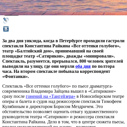
15 февраля 2016,
07:02
Версия для печати
За два дня уикэнда, когда в Петербурге проходили гастроли
спектакля Константина Райкина «Все оттенки голубого»,
театр «Балтийский дом», принимавший на своей
площадке театр «Сатирикон», дважды «минировали».
Спектакль, разумеется, прерывался, 800 человек зрителей
выводили на улицу, где они мерзли
оба дня
по полтора
часа. На втором спектакле побывала корреспондент
«Фонтанки».
Спектакль «Все оттенки голубого» по пьесе драматурга-
современника Владимира Зайцева вышел в «Сатириконе»
сразу после
гонений на «Тангейзера»
в Новосибирском театре
оперы и балета и судов над режиссером спектакля Тимофеем
Кулябиным и директором Борисом Мездричем. Это
обстоятельство позволяет оценить отвагу художественного
руководителя театра «Сатирикон» и режиссера спектакля
Константина Райкина. Дело в том, что в центре сюжета пьесы,
вполне мелодраматичной по жанру – подросток,