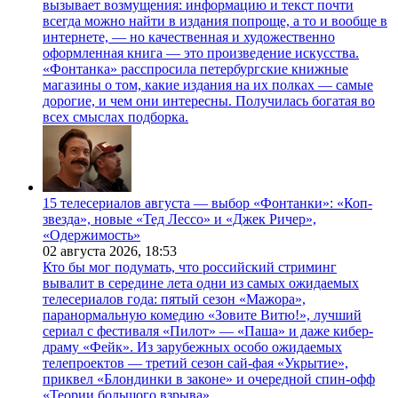
вызывает возмущения: информацию и текст почти
всегда можно найти в издания попроще, а то и вообще в
интернете, — но качественная и художественно
оформленная книга — это произведение искусства.
«Фонтанка» расспросила петербургские книжные
магазины о том, какие издания на их полках — самые
дорогие, и чем они интересны. Получилась богатая во
всех смыслах подборка.
15 телесериалов августа — выбор «Фонтанки»: «Коп-
звезда», новые «Тед Лессо» и «Джек Ричер»,
«Одержимость»
02 августа 2026,
18:53
Кто бы мог подумать, что российский стриминг
вывалит в середине лета одни из самых ожидаемых
телесериалов года: пятый сезон «Мажора»,
паранормальную комедию «Зовите Витю!», лучший
сериал с фестиваля «Пилот» — «Паша» и даже кибер-
драму «Фейк». Из зарубежных особо ожидаемых
телепроектов — третий сезон сай-фая «Укрытие»,
приквел «Блондинки в законе» и очередной спин-офф
«Теории большого взрыва».