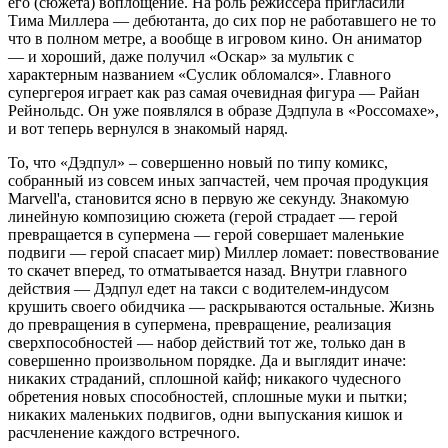
его (сюжета) воплощение. На роль режиссера пригласили
Тима Миллера — дебютанта, до сих пор не работавшего не то
что в полном метре, а вообще в игровом кино. Он аниматор
— и хороший, даже получил «Оскар» за мультик с
характерным названием «Суслик обломался». Главного
супергероя играет как раз самая очевидная фигура — Райан
Рейнольдс. Он уже появлялся в образе Дэдпула в «Россомахе»,
и вот теперь вернулся в знакомый наряд.
То, что «Дэдпул» – совершенно новый по типу комикс,
собранный из совсем иных запчастей, чем прочая продукция
Marvell'а, становится ясно в первую же секунду. Знакомую
линейную композицию сюжета (герой страдает — герой
превращается в супермена — герой совершает маленькие
подвиги — герой спасает мир) Миллер ломает: повествование
то скачет вперед, то отматывается назад. Внутри главного
действия — Дэдпул едет на такси с водителем-индусом
крушить своего обидчика — раскрываются остальные. Жизнь
до превращения в супермена, превращение, реализация
сверхпособностей — набор действий тот же, только дан в
совершенно произвольном порядке. Да и выглядит иначе:
никаких страданий, сплошной кайф; никакого чудесного
обретения новых способностей, сплошные муки и пытки;
никаких маленьких подвигов, одни выпускания кишок и
расчленение каждого встречного.