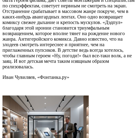
быть героем фильма, дает советы монтажерам и специалистам
по спецэффектам, советует нервным не смотреть на экран.
Отстранение срабатывает в массовом жанре покруче, чем в
каких-нибудь авангардных лентах. Оно одно возвращает
комиксу свежее дыхание и крепость мускулов. «Дэдпул»
благодаря этой иронии становится триумфальным
возвращением, которое вполне тянет на рождение нового
жанра. Антигеройского комикса. Давно известно, что на
злодеев смотреть интереснее и приятнее, чем на
приглаженных пупсиков. В детстве ведь всегда хотелось,
чтобы главным героем «Ну, погоди!» был все-таки волк, а не
заяц. И вот детская мечта таким изящным образом
реализовалась.
Иван Чувиляев, «Фонтанка.ру»