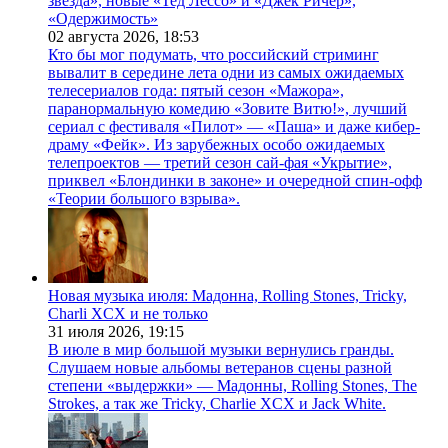
звезда», новые «Тед Лессо» и «Джек Ричер»,
«Одержимость»
02 августа 2026,
18:53
Кто бы мог подумать, что российский стриминг
вывалит в середине лета одни из самых ожидаемых
телесериалов года: пятый сезон «Мажора»,
паранормальную комедию «Зовите Витю!», лучший
сериал с фестиваля «Пилот» — «Паша» и даже кибер-
драму «Фейк». Из зарубежных особо ожидаемых
телепроектов — третий сезон сай-фая «Укрытие»,
приквел «Блондинки в законе» и очередной спин-офф
«Теории большого взрыва».
Новая музыка июля: Мадонна, Rolling Stones, Tricky,
Charli XCX и не только
31 июля 2026,
19:15
В июле в мир большой музыки вернулись гранды.
Слушаем новые альбомы ветеранов сцены разной
степени «выдержки» — Мадонны, Rolling Stones, The
Strokes, а так же Tricky, Charlie XCX и Jack White.