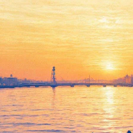
«Дэдпул» на экранах:
Хорошими делами
прославиться нельзя