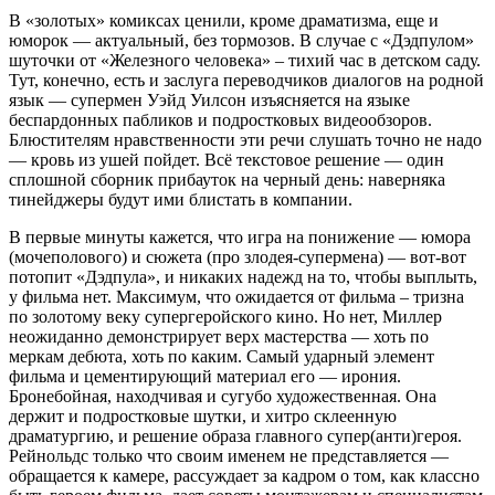
В «золотых» комиксах ценили, кроме драматизма, еще и
юморок — актуальный, без тормозов. В случае с «Дэдпулом»
шуточки от «Железного человека» – тихий час в детском саду.
Тут, конечно, есть и заслуга переводчиков диалогов на родной
язык — супермен Уэйд Уилсон изъясняется на языке
беспардонных пабликов и подростковых видеообзоров.
Блюстителям нравственности эти речи слушать точно не надо
— кровь из ушей пойдет. Всё текстовое решение — один
сплошной сборник прибауток на черный день: наверняка
тинейджеры будут ими блистать в компании.
В первые минуты кажется, что игра на понижение — юмора
(мочеполового) и сюжета (про злодея-супермена) — вот-вот
потопит «Дэдпула», и никаких надежд на то, чтобы выплыть,
у фильма нет. Максимум, что ожидается от фильма – тризна
по золотому веку супергеройского кино. Но нет, Миллер
неожиданно демонстрирует верх мастерства — хоть по
меркам дебюта, хоть по каким. Самый ударный элемент
фильма и цементирующий материал его — ирония.
Бронебойная, находчивая и сугубо художественная. Она
держит и подростковые шутки, и хитро склеенную
драматургию, и решение образа главного супер(анти)героя.
Рейнольдс только что своим именем не представляется —
обращается к камере, рассуждает за кадром о том, как классно