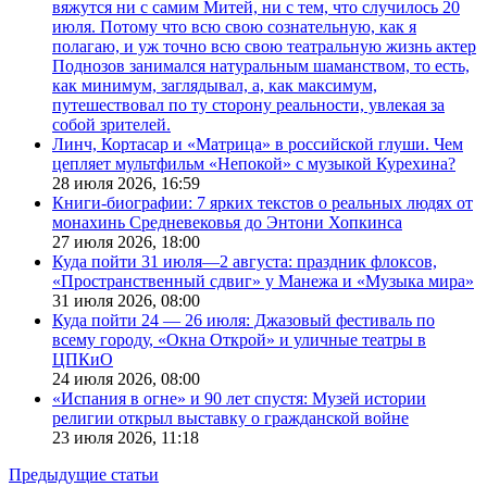
вяжутся ни с самим Митей, ни с тем, что случилось 20
июля. Потому что всю свою сознательную, как я
полагаю, и уж точно всю свою театральную жизнь актер
Поднозов занимался натуральным шаманством, то есть,
как минимум, заглядывал, а, как максимум,
путешествовал по ту сторону реальности, увлекая за
собой зрителей.
Линч, Кортасар и «Матрица» в российской глуши. Чем
цепляет мультфильм «Непокой» с музыкой Курехина?
28 июля 2026,
16:59
Книги-биографии: 7 ярких текстов о реальных людях от
монахинь Средневековья до Энтони Хопкинса
27 июля 2026,
18:00
Куда пойти 31 июля—2 августа: праздник флоксов,
«Пространственный сдвиг» у Манежа и «Музыка мира»
31 июля 2026,
08:00
Куда пойти 24 — 26 июля: Джазовый фестиваль по
всему городу, «Окна Открой» и уличные театры в
ЦПКиО
24 июля 2026,
08:00
«Испания в огне» и 90 лет спустя: Музей истории
религии открыл выставку о гражданской войне
23 июля 2026,
11:18
Предыдущие статьи