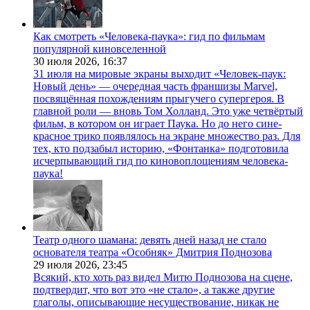
Как смотреть «Человека-паука»: гид по фильмам
популярной киновселенной
30 июля 2026,
16:37
31 июля на мировые экраны выходит «Человек-паук:
Новый день» — очередная часть франшизы Marvel,
посвящённая похождениям прыгучего супергероя. В
главной роли — вновь Том Холланд. Это уже четвёртый
фильм, в котором он играет Паука. Но до него сине-
красное трико появлялось на экране множество раз. Для
тех, кто подзабыл историю, «Фонтанка» подготовила
исчерпывающий гид по киновоплощениям человека-
паука!
Театр одного шамана: девять дней назад не стало
основателя театра «Особняк» Дмитрия Поднозова
29 июля 2026,
23:45
Всякий, кто хоть раз видел Митю Поднозова на сцене,
подтвердит, что вот это «не стало», а также другие
глаголы, описывающие несуществование, никак не