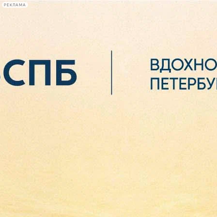
РЕКЛАМА
Афиша Plus
#телегид
Фонтанка.ру
Сегодня:
2026.08.06
20:37
Афиша Plus
кино
спектакли
выставки
концерты
лекции
книги
афиша плюс
новости
+