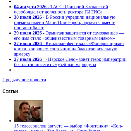
04 августа 2026
- ТАСС: Григорий Заславский
освобожден от должности ректора ГИТИСа
30 июля 2026
- В России учредили национальную
премию имени Майи Плисецкой, лауреаты вместе
поставят балет
29 июля 2026
- Эрмитаж защитится от самозванцев —
его имя стало «общеизвестным товарным знаком»
27 июля 2026
- Книжный фестиваль «Фонарь» примет
книги в хорошем состоянии на благотворительную
ярмарку
27 июля 2026
- «Царское Село» зовет тезок императриц
бесплатно посетить музейные маршруты
Предыдущие новости
Статьи
15 телесериалов августа — выбор «Фонтанки»: «Коп-