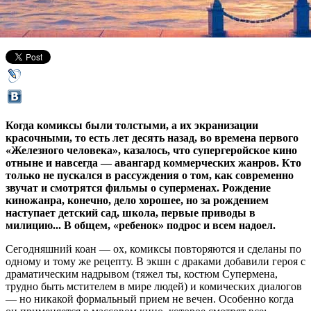
11 февраля 2016,
17:56
Версия для печати
Когда комиксы были толстыми, а их экранизации
красочными, то есть лет десять назад, во времена первого
«Железного человека», казалось, что супергеройское кино
отныне и навсегда — авангард коммерческих жанров. Кто
только не пускался в рассуждения о том, как современно
звучат и смотрятся фильмы о суперменах. Рождение
киножанра, конечно, дело хорошее, но за рождением
наступает детский сад, школа, первые приводы в
милицию... В общем, «ребенок» подрос и всем надоел.
Сегодняшний коан — ох, комиксы повторяются и сделаны по
одному и тому же рецепту. В экшн с драками добавили героя с
драматическим надрывом (тяжел ты, костюм Супермена,
трудно быть мстителем в мире людей) и комических диалогов
— но никакой формальный прием не вечен. Особенно когда