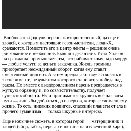
Вообще-то «Дэдпул» персонаж второстепенный, да еще и
злодей, с которым настоящие герои-мстители, люди-Х,
сражаются. Поместить его в центр ленты – решение очень
рискованное и необычное. Бывший десантник Уэйд Уилсон
на гражданке промышляет тем, что набивает кому надо морду
— любые услуги за деньги заказчика. Жизнь громилы
приобретает неожиданный оборот, когда ему ставят
смертельный диагноз. А затем предлагают поучаствовать в
эксперименте, результатом которого становится победа над
раком. Но вместе с выздоровлением парень превращается в
жуткую образину и, по совместительству, получает
суперспособности. Ну и принимается крушить всё на своем
пути — лишь бы добраться до извергов, которые сломали ему
жизнь. То есть, никаких подвигов, спасений планеты от зла и
прочего гуманизма — только шкурные интересы.
Еще необычнее сюжета, в котором герой — матерщинник и
злодей (яйца, табак, перегар и щетина на изувеченной харе), –