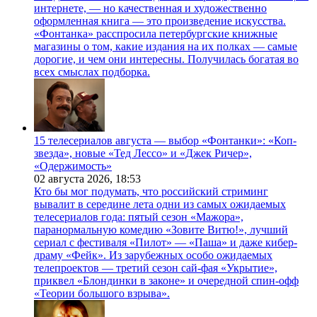
интернете, — но качественная и художественно
оформленная книга — это произведение искусства.
«Фонтанка» расспросила петербургские книжные
магазины о том, какие издания на их полках — самые
дорогие, и чем они интересны. Получилась богатая во
всех смыслах подборка.
15 телесериалов августа — выбор «Фонтанки»: «Коп-
звезда», новые «Тед Лессо» и «Джек Ричер»,
«Одержимость»
02 августа 2026,
18:53
Кто бы мог подумать, что российский стриминг
вывалит в середине лета одни из самых ожидаемых
телесериалов года: пятый сезон «Мажора»,
паранормальную комедию «Зовите Витю!», лучший
сериал с фестиваля «Пилот» — «Паша» и даже кибер-
драму «Фейк». Из зарубежных особо ожидаемых
телепроектов — третий сезон сай-фая «Укрытие»,
приквел «Блондинки в законе» и очередной спин-офф
«Теории большого взрыва».