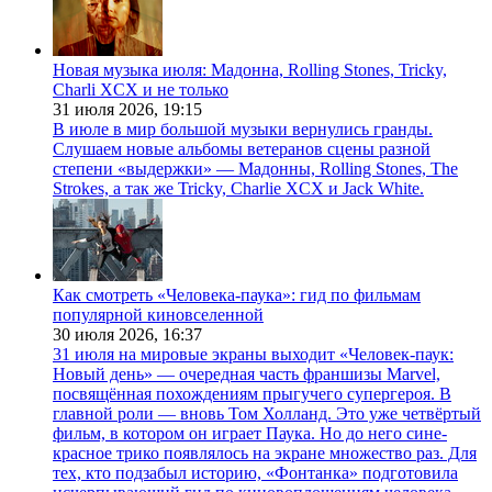
Новая музыка июля: Мадонна, Rolling Stones, Tricky,
Charli XCX и не только
31 июля 2026,
19:15
В июле в мир большой музыки вернулись гранды.
Слушаем новые альбомы ветеранов сцены разной
степени «выдержки» — Мадонны, Rolling Stones, The
Strokes, а так же Tricky, Charlie XCX и Jack White.
Как смотреть «Человека-паука»: гид по фильмам
популярной киновселенной
30 июля 2026,
16:37
31 июля на мировые экраны выходит «Человек-паук:
Новый день» — очередная часть франшизы Marvel,
посвящённая похождениям прыгучего супергероя. В
главной роли — вновь Том Холланд. Это уже четвёртый
фильм, в котором он играет Паука. Но до него сине-
красное трико появлялось на экране множество раз. Для
тех, кто подзабыл историю, «Фонтанка» подготовила