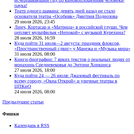
исчерпывающий гид по киновоплощениям человека-
паука!
Театр одного шамана: девять дней назад не стало
основателя театра «Особняк» Дмитрия Поднозова
29 июля 2026,
23:45
Линч, Кортасар и «Матрица» в российской глуши. Чем
цепляет мультфильм «Непокой» с музыкой Курехина?
28 июля 2026,
16:59
Куда пойти 31 июля—2 августа: праздник флоксов,
«Пространственный сдвиг» у Манежа и «Музыка мира»
31 июля 2026,
08:00
Книги-биографии: 7 ярких текстов о реальных людях от
монахинь Средневековья до Энтони Хопкинса
27 июля 2026,
18:00
Куда пойти 24 — 26 июля: Джазовый фестиваль по
всему городу, «Окна Открой» и уличные театры в
ЦПКиО
24 июля 2026,
08:00
Предыдущие статьи
Фишки
Календарь в RSS