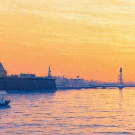
Труппе Театра музкомедии
представлен новый главный
режиссер
10 февраля 2016,
12:08
Версия для печати
9 февраля 2016 года творческому коллективу Театра
музыкльной комедии был представлен новый главный
режиссер – Игорь Коняев.
Игорь Коняев окончил курс Льва Додина в Петербургской
театральной академии, стал лауреатом Государственной
премии России за спектакль "Московский хор", созданный им
в МДТ – Театре Европы (художественный руководитель
постановки Лев Додин), последние годы занимал пост
художественного руководителя Рижского русского театра им.