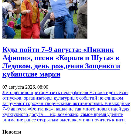
Куда пойти 7–9 августа: «Пикник
Афиши», песни «Короля и Шута» в
Ледовом, день рождения Зощенко и
кубинские марки
07 августа 2026, 08:00
Лето решило притормозить перед финалом: пока идет сезон
отпусков, организаторы культурных событий не слишком
загружают горожан творческими активностями. В выходные
7–9 августа «Фонтанка» нашла не так много новых идей для
культурного досуга — но, возможно, самое время уделить
внимание ранее открытым выставкам или почитать книги.
Новости