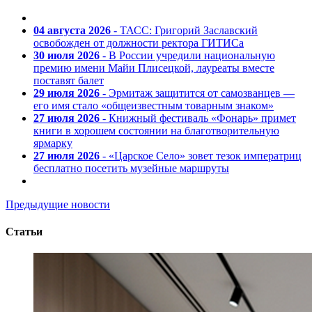
04 августа 2026
- ТАСС: Григорий Заславский
освобожден от должности ректора ГИТИСа
30 июля 2026
- В России учредили национальную
премию имени Майи Плисецкой, лауреаты вместе
поставят балет
29 июля 2026
- Эрмитаж защитится от самозванцев —
его имя стало «общеизвестным товарным знаком»
27 июля 2026
- Книжный фестиваль «Фонарь» примет
книги в хорошем состоянии на благотворительную
ярмарку
27 июля 2026
- «Царское Село» зовет тезок императриц
бесплатно посетить музейные маршруты
Предыдущие новости
Статьи