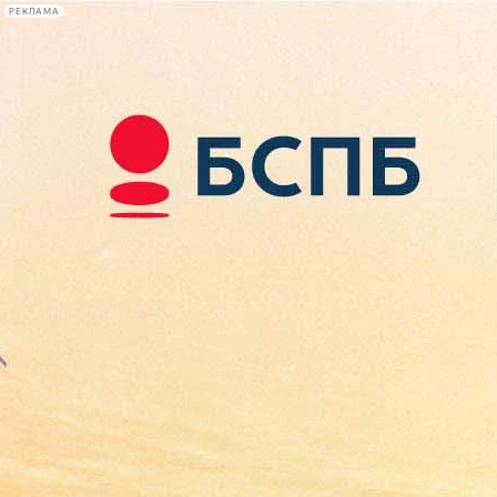
РЕКЛАМА
Афиша Plus
#телегид
Фонтанка.ру
Сегодня:
2026.08.07
13:44
Афиша Plus
кино
спектакли
выставки
концерты
лекции
книги
афиша плюс
новости
+