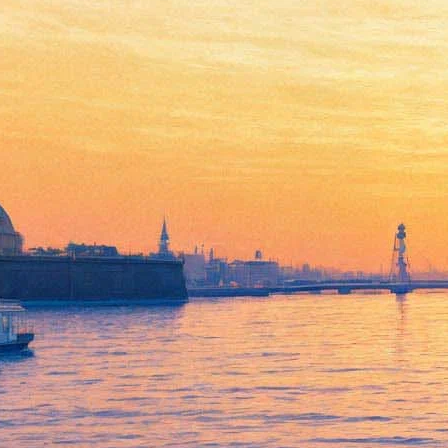
У новых "Секретных
материалов" рейтинги
зашкаливают
09 февраля 2016,
20:10
Версия для печати
Десятый сезон "Секретных материалов", стартовавший 24
янваля на канале Fox, бьет рейтинги популярности. У первой
серии оказалось более 50 миллионов зрителей среди жителей
США и еще 80 стран.
В настоящий момент показано три серии возобновленных "X-
files". Зрителей ожидают еще три. Однако продюсер сериала
Крис Картер уже заявил, что если успех будет стабильным, он
снимает еще один сезон.