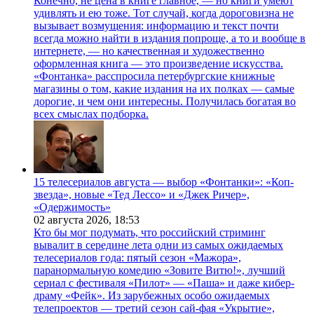
Конечно, не цена в книге главное, — но книги умеют
удивлять и ею тоже. Тот случай, когда дороговизна не
вызывает возмущения: информацию и текст почти
всегда можно найти в издания попроще, а то и вообще в
интернете, — но качественная и художественно
оформленная книга — это произведение искусства.
«Фонтанка» расспросила петербургские книжные
магазины о том, какие издания на их полках — самые
дорогие, и чем они интересны. Получилась богатая во
всех смыслах подборка.
15 телесериалов августа — выбор «Фонтанки»: «Коп-
звезда», новые «Тед Лессо» и «Джек Ричер»,
«Одержимость»
02 августа 2026,
18:53
Кто бы мог подумать, что российский стриминг
вывалит в середине лета одни из самых ожидаемых
телесериалов года: пятый сезон «Мажора»,
паранормальную комедию «Зовите Витю!», лучший
сериал с фестиваля «Пилот» — «Паша» и даже кибер-
драму «Фейк». Из зарубежных особо ожидаемых
телепроектов — третий сезон сай-фая «Укрытие»,