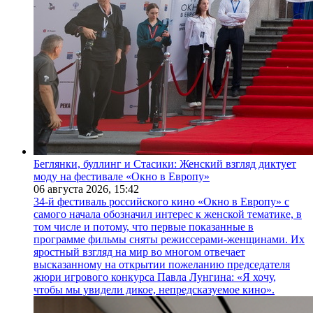
Беглянки, буллинг и Стасики: Женский взгляд диктует
моду на фестивале «Окно в Европу»
06 августа 2026,
15:42
34-й фестиваль российского кино «Окно в Европу» с
самого начала обозначил интерес к женской тематике, в
том числе и потому, что первые показанные в
программе фильмы сняты режиссерами-женщинами. Их
яростный взгляд на мир во многом отвечает
высказанному на открытии пожеланию председателя
жюри игрового конкурса Павла Лунгина: «Я хочу,
чтобы мы увидели дикое, непредсказуемое кино».