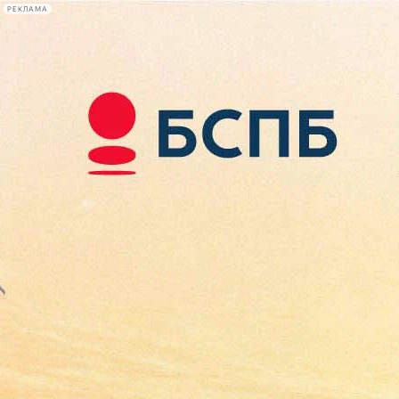
РЕКЛАМА
Афиша Plus
#телегид
Фонтанка.ру
Сегодня:
2026.08.08
14:56
Афиша Plus
кино
спектакли
выставки
концерты
лекции
книги
афиша плюс
новости
+