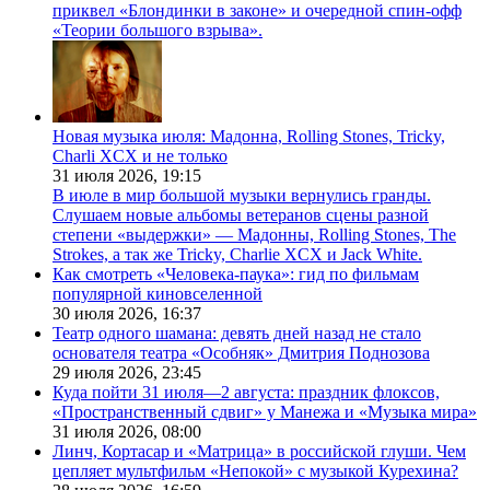
приквел «Блондинки в законе» и очередной спин-офф
«Теории большого взрыва».
Новая музыка июля: Мадонна, Rolling Stones, Tricky,
Charli XCX и не только
31 июля 2026,
19:15
В июле в мир большой музыки вернулись гранды.
Слушаем новые альбомы ветеранов сцены разной
степени «выдержки» — Мадонны, Rolling Stones, The
Strokes, а так же Tricky, Charlie XCX и Jack White.
Как смотреть «Человека-паука»: гид по фильмам
популярной киновселенной
30 июля 2026,
16:37
Театр одного шамана: девять дней назад не стало
основателя театра «Особняк» Дмитрия Поднозова
29 июля 2026,
23:45
Куда пойти 31 июля—2 августа: праздник флоксов,
«Пространственный сдвиг» у Манежа и «Музыка мира»
31 июля 2026,
08:00
Линч, Кортасар и «Матрица» в российской глуши. Чем
цепляет мультфильм «Непокой» с музыкой Курехина?